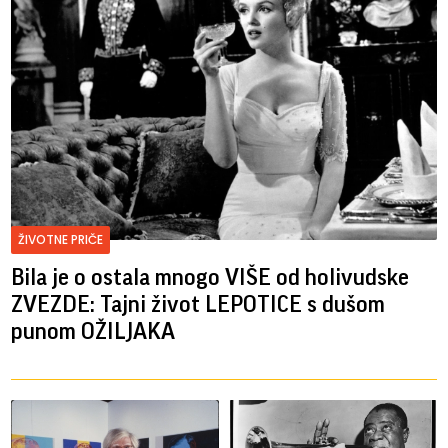
ŽIVOTNE PRIČE
Bila je o ostala mnogo VIŠE od holivudske
ZVEZDE: Tajni život LEPOTICE s dušom
punom OŽILJAKA