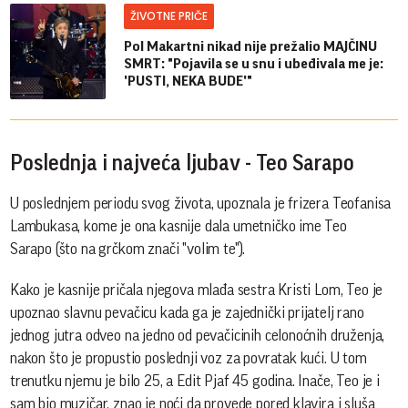
ŽIVOTNE PRIČE
Pol Makartni nikad nije prežalio MAJČINU
SMRT: "Pojavila se u snu i ubeđivala me je:
'PUSTI, NEKA BUDE'"
Poslednja i najveća ljubav - Teo Sarapo
U poslednjem periodu svog života, upoznala je frizera Teofanisa
Lambukasa, kome je ona kasnije dala umetničko ime Teo
Sarapo (što na grčkom znači "volim te").
Kako je kasnije pričala njegova mlađa sestra Kristi Lom, Teo je
upoznao slavnu pevačicu kada ga je zajednički prijatelj rano
jednog jutra odveo na jedno od pevačicinih celonoćnih druženja,
nakon što je propustio poslednji voz za povratak kući. U tom
trenutku njemu je bilo 25, a Edit Pjaf 45 godina. Inače, Teo je i
sam bio muzičar, znao je noći da provede pored klavira i sluša