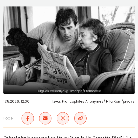
Hugues Vassal/akg-images/Profimedia
17.5.2026.
|
12:00
Izvor: Francophiles Anonymes/ Hila Kom/prva.rs
Podeli: