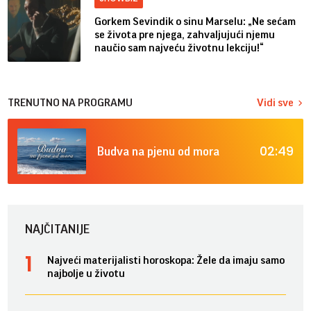
Gorkem Sevindik o sinu Marselu: „Ne sećam
se života pre njega, zahvaljujući njemu
naučio sam najveću životnu lekciju!“
TRENUTNO NA PROGRAMU
Vidi sve
02:49
Budva na pjenu od mora
NAJČITANIJE
Najveći materijalisti horoskopa: Žele da imaju samo
najbolje u životu