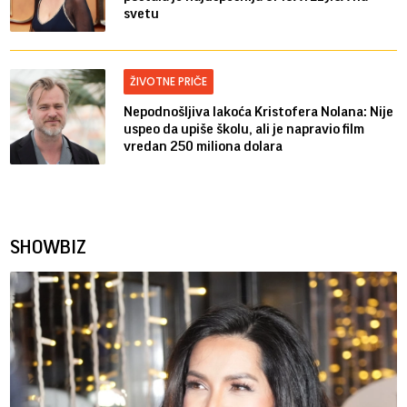
svetu
ŽIVOTNE PRIČE
Nepodnošljiva lakoća Kristofera Nolana: Nije
uspeo da upiše školu, ali je napravio film
vredan 250 miliona dolara
SHOWBIZ