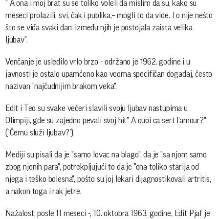
" A ona i moj brat su se toliko voleli da mislim da su, kako su
meseci prolazili, svi, čak i publika,– mogli to da vide. To nije nešto
što se viđa svaki dan: između njih je postojala zaista velika
ljubav".
Venčanje je usledilo vrlo brzo - održano je 1962. godine i u
javnosti je ostalo upamćeno kao veoma specifičan događaj, često
nazivan "najčudnijim brakom veka".
Edit i Teo su svake večeri slavili svoju ljubav nastupima u
Olimpiji, gde su zajedno pevali svoj hit" A quoi ca sert l’amour?"
("Čemu služi ljubav?").
Mediji su pisali da je "samo lovac na blago", da je "sa njom samo
zbog njenih para", potrekpljujući to da je "ona toliko starija od
njega i teško bolesna", pošto su joj lekari dijagnostikovali artritis,
a nakon toga i rak jetre.
Nažalost, posle 11 meseci -, 10. oktobra 1963. godine, Edit Pjaf je