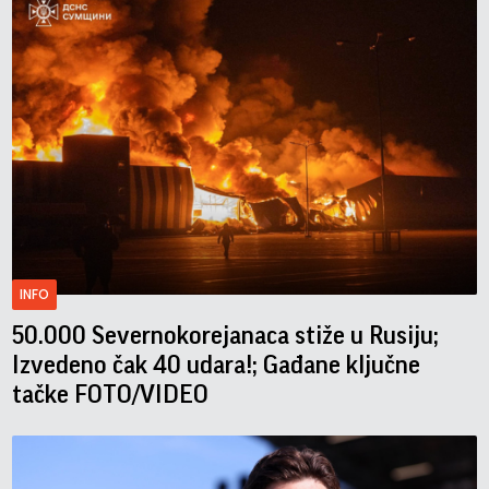
INFO
50.000 Severnokorejanaca stiže u Rusiju;
Izvedeno čak 40 udara!; Gađane ključne
tačke FOTO/VIDEO