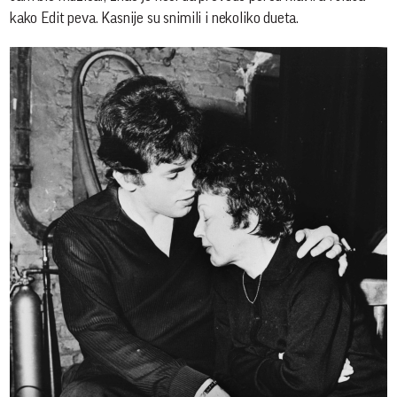
kako Edit peva. Kasnije su snimili i nekoliko dueta.