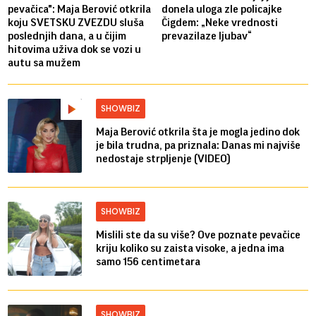
pevačica": Maja Berović otkrila
donela uloga zle policajke
koju SVETSKU ZVEZDU sluša
Čigdem: „Neke vrednosti
poslednjih dana, a u čijim
prevazilaze ljubav“
hitovima uživa dok se vozi u
autu sa mužem
SHOWBIZ
Maja Berović otkrila šta je mogla jedino dok
je bila trudna, pa priznala: Danas mi najviše
nedostaje strpljenje (VIDEO)
SHOWBIZ
Mislili ste da su više? Ove poznate pevačice
kriju koliko su zaista visoke, a jedna ima
samo 156 centimetara
SHOWBIZ