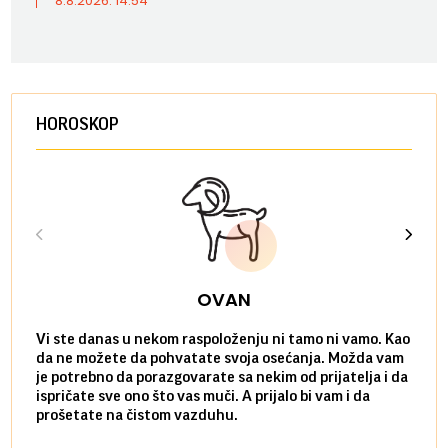
8.8.2026. 14:54
HOROSKOP
OVAN
Vi ste danas u nekom raspoloženju ni tamo ni vamo. Kao
Danas
da ne možete da pohvatate svoja osećanja. Možda vam
posve
je potrebno da porazgovarate sa nekim od prijatelja i da
susre
ispričate sve ono što vas muči. A prijalo bi vam i da
volel
prošetate na čistom vazduhu.
način