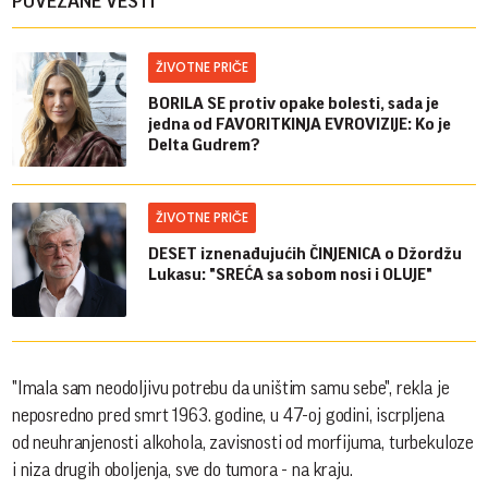
POVEZANE VESTI
ŽIVOTNE PRIČE
BORILA SE protiv opake bolesti, sada je
jedna od FAVORITKINJA EVROVIZIJE: Ko je
Delta Gudrem?
ŽIVOTNE PRIČE
DESET iznenađujućih ČINJENICA o Džordžu
Lukasu: "SREĆA sa sobom nosi i OLUJE"
"Imala sam neodoljivu potrebu da uništim samu sebe", rekla je
neposredno pred smrt 1963. godine, u 47-oj godini, iscrpljena
od neuhranjenosti alkohola, zavisnosti od morfijuma, turbekuloze
i niza drugih oboljenja, sve do tumora - na kraju.