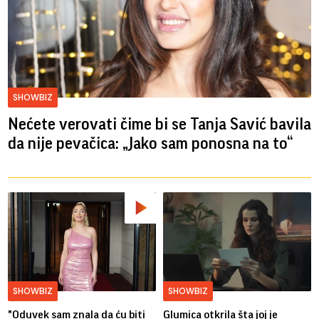
SHOWBIZ
Nećete verovati čime bi se Tanja Savić bavila
da nije pevačica: „Jako sam ponosna na to“
SHOWBIZ
SHOWBIZ
"Oduvek sam znala da ću biti
Glumica otkrila šta joj je