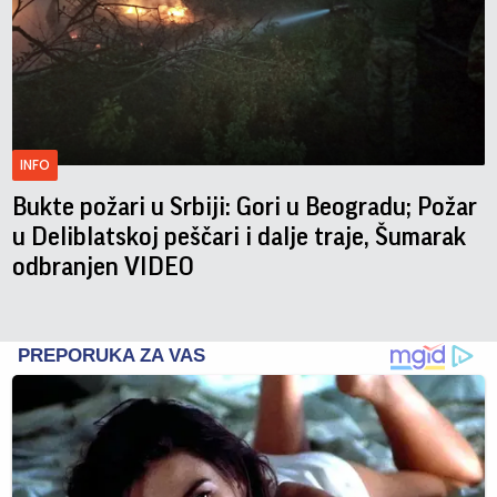
INFO
Bukte požari u Srbiji: Gori u Beogradu; Požar
u Deliblatskoj peščari i dalje traje, Šumarak
odbranjen VIDEO