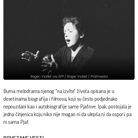
Roger-Viollet via AFP / Roger Viollet / Profimedia
Burna melodrama njenog "na izvlte" života opisana je u
desetinama biografija i filmova, koji su često podjednako
nepouzdani kao i autobiografije same Pjafove. Ipak, postojala je
jedna činjenica koju niko nije mogao ni da ulepša ni da ospori, pa
ni sama Pjaf.