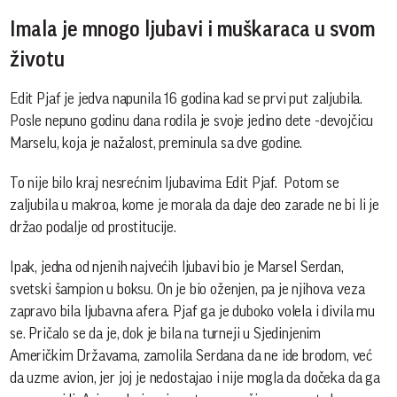
Imala je mnogo ljubavi i muškaraca u svom
životu
Edit Pjaf je jedva napunila 16 godina kad se prvi put zaljubila.
Posle nepuno godinu dana rodila je svoje jedino dete -devojčicu
Marselu, koja je nažalost, preminula sa dve godine.
To nije bilo kraj nesrećnim ljubavima Edit Pjaf. Potom se
zaljubila u makroa, kome je morala da daje deo zarade ne bi li je
držao podalje od prostitucije.
Ipak, jedna od njenih najvećih ljubavi bio je Marsel Serdan,
svetski šampion u boksu. On je bio oženjen, pa je njihova veza
zapravo bila ljubavna afera. Pjaf ga je duboko volela i divila mu
se. Pričalo se da je, dok je bila na turneji u Sjedinjenim
Američkim Državama, zamolila Serdana da ne ide brodom, već
da uzme avion, jer joj je nedostajao i nije mogla da dočeka da ga