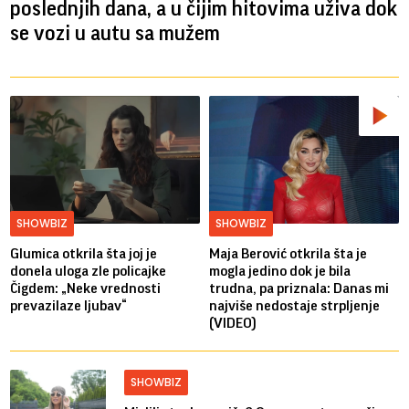
poslednjih dana, a u čijim hitovima uživa dok
se vozi u autu sa mužem
SHOWBIZ
SHOWBIZ
Glumica otkrila šta joj je
Maja Berović otkrila šta je
donela uloga zle policajke
mogla jedino dok je bila
Čigdem: „Neke vrednosti
trudna, pa priznala: Danas mi
prevazilaze ljubav“
najviše nedostaje strpljenje
(VIDEO)
SHOWBIZ