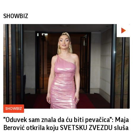
SHOWBIZ
SHOWBIZ
"Oduvek sam znala da ću biti pevačica": Maja
Berović otkrila koju SVETSKU ZVEZDU sluša