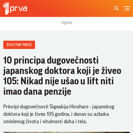
ŽIVOTNE PRIČE
10 principa dugovečnosti
japanskog doktora koji je živeo
105: Nikad nije ušao u lift niti
imao dana penzije
Principi dugovečnosti Šigeakija Hinohare - japanskog
doktora koji je živeo 105 godina, i danas su azbuka
smislenog života i vitalnosti duha i tela.