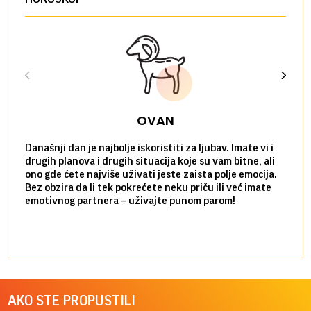
OVAN
Današnji dan je najbolje iskoristiti za ljubav. Imate vi i
Ako v
drugih planova i drugih situacija koje su vam bitne, ali
do ma
ono gde ćete najviše uživati jeste zaista polje emocija.
van g
Bez obzira da li tek pokrećete neku priču ili već imate
društ
emotivnog partnera – uživajte punom parom!
kolik
AKO STE PROPUSTILI