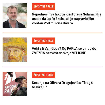
ŽIVOTNE PRIČE
Nepodnošljiva lakoća Kristofera Nolana: Nije
uspeo da upiše školu, ali je napravio film
vredan 250 miliona dolara
ŽIVOTNE PRIČE
Volite li Van Goga? Od PAKLA se vinuo do
ZVEZDA nesvestan svoje VELIČINE
ŽIVOTNE PRIČE
Sećanje na Olivera Dragojevića: "Trag u
beskraju"