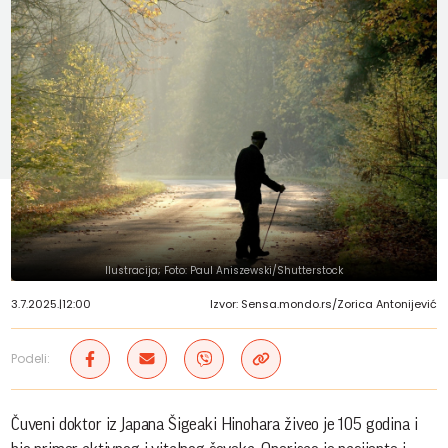
Ilustracija; Foto: Paul Aniszewski/Shutterstock
3.7.2025.
|
12:00
Izvor: Sensa.mondo.rs/Zorica Antonijević
Podeli:
Čuveni doktor iz Japana Šigeaki Hinohara živeo je 105 godina i