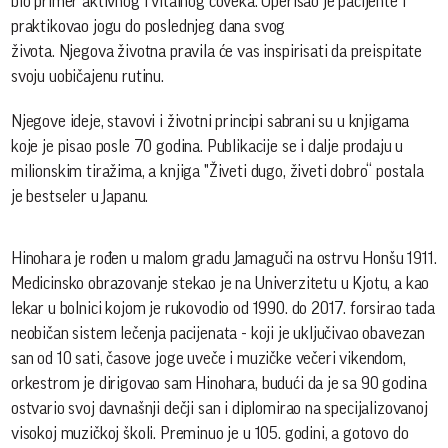
bio primer aktivnog i vitalnog čoveka. Operisao je pacijente i
praktikovao jogu do poslednjeg dana svog
života. Njegova životna pravila će vas inspirisati da preispitate
svoju uobičajenu rutinu.
Njegove ideje, stavovi i životni principi sabrani su u knjigama
koje je pisao posle 70 godina. Publikacije se i dalje prodaju u
milionskim tiražima, a knjiga "Živeti dugo, živeti dobro“ postala
je bestseler u Japanu.
Hinohara je rođen u malom gradu Jamaguči na ostrvu Honšu 1911.
Medicinsko obrazovanje stekao je na Univerzitetu u Kjotu, a kao
lekar u bolnici kojom je rukovodio od 1990. do 2017. forsirao tada
neobičan sistem lečenja pacijenata - koji je uključivao obavezan
san od 10 sati, časove joge uveče i muzičke večeri vikendom,
orkestrom je dirigovao sam Hinohara, budući da je sa 90 godina
ostvario svoj davnašnji dečji san i diplomirao na specijalizovanoj
visokoj muzičkoj školi. Preminuo je u 105. godini, a gotovo do