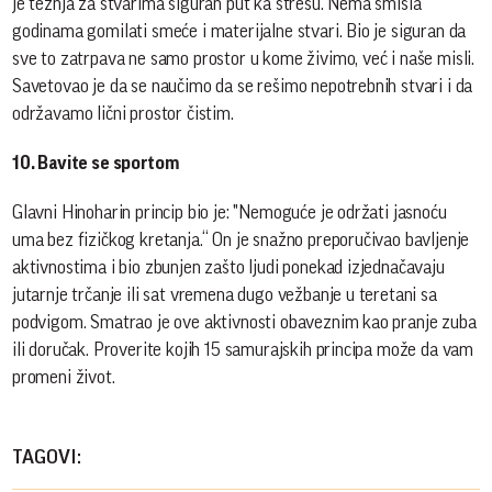
je težnja za stvarima siguran put ka stresu. Nema smisla
godinama gomilati smeće i materijalne stvari. Bio je siguran da
sve to zatrpava ne samo prostor u kome živimo, već i naše misli.
Savetovao je da se naučimo da se rešimo nepotrebnih stvari i da
održavamo lični prostor čistim.
10. Bavite se sportom
Glavni Hinoharin princip bio je: "Nemoguće je održati jasnoću
uma bez fizičkog kretanja.“ On je snažno preporučivao bavljenje
aktivnostima i bio zbunjen zašto ljudi ponekad izjednačavaju
jutarnje trčanje ili sat vremena dugo vežbanje u teretani sa
podvigom. Smatrao je ove aktivnosti obaveznim kao pranje zuba
ili doručak. Proverite kojih 15 samurajskih principa može da vam
promeni život.
TAGOVI: