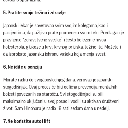
5. Pratite svoju težinu i zdravlje
Japanski lekar je savetovao svim svojim kolegama, kao i
pacijentima, da pažljivo prate promene u svom telu. Predlagao je
pravljenje "zdravstvene sveske“ i često beleženje nivoa
holesterola, glukoze u krvi, krvnog pritiska, težine itd. Možete i
da isprobate japansku ishranu vašoku koja menja svest.
6. Ne idite u penziju
Morate raditi do svog poslednjeg dana, verovao je japanski
stogodišnjak. Ovaj proces će biti odlična prevencija mentalnih
bolesti povezanih sa starošću. Svi stogodišnjaci su bili
maksimalno uključeni u svoj posao i vodili su aktivan društveni
život. Sam Hinohara je radio 18 sati sedam dana u nedelji.
7. Ne koristite auto i lift