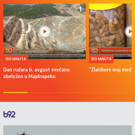
150 MINUTA
150 MINUTA
Dan rudara 6. avgust svečano
“Zlatibore moj mede
obeležen u Majdnapeku