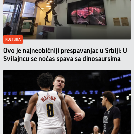
KULTURA
Ovo je najneobičniji prespavanjac u Srbiji: U
Svilajncu se noćas spava sa dinosaursima