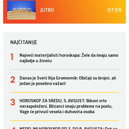
07:55
JUTRO
NAJČITANIJE
Najveći materijalisti horoskopa: Žele da imaju samo
najbolje u životu
Danas je Sveti Ilija Gromovnik: Običaji su brojni, ali
jedan je posebno važan!
HOROSKOP ZA SREDU, 5. AVGUST: Bikovi vrlo
neraspoloženi, Blizanci imaju probleme na poslu,
Vage će privući vesela i duhovita osoba
NEDELJNI HOROSKOP OD 3. DO 9. AVGUSTA: Dok se