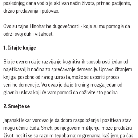
poslednjeg dana vodio je aktivan način života, primao pacijente,
držao predavanja i putovao.
Ovo su tajne Hinoharine dugovečnosti - koje su mu pomogle da
održi svoj duh i vitalnost.
1. Čitajte knjige
Bio je uveren da je razvijanje kognitivnih sposobnosti jedan od
najefikasnijih načina za sprečavanje demencije. Upravo čitanjem
knjiga, posebno od ranog uzrasta, može se usporiti proces
senilne demencije. Verovao je da je trening mozga jedan od
glavnih uslova koji će vam pomoći da doživite sto godina.
2. Smejte se
Japanski lekar verovao je da dobro raspoloženje i pozitivan stav
mogu učiniti čuda. Smeh, po njegovom mišljenju, može produžiti
život, nositi se sa raznim tegobama: migrenama, kašljem, pa čak