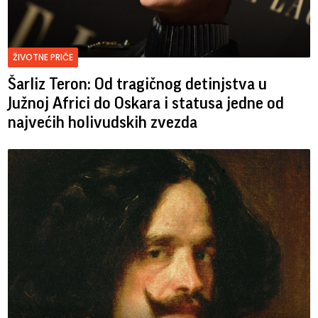
ŽIVOTNE PRIČE
Šarliz Teron: Od tragičnog detinjstva u
Južnoj Africi do Oskara i statusa jedne od
najvećih holivudskih zvezda