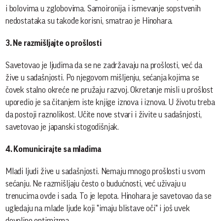
i bolovima u zglobovima. Samoironija i ismevanje sopstvenih
nedostataka su takođe korisni, smatrao je Hinohara.
3. Ne razmišljajte o prošlosti
Savetovao je ljudima da se ne zadržavaju na prošlosti, već da
žive u sadašnjosti. Po njegovom mišljenju, sećanja kojima se
čovek stalno okreće ne pružaju razvoj. Okretanje misli u prošlost
uporedio je sa čitanjem iste knjige iznova i iznova. U životu treba
da postoji raznolikost. Učite nove stvari i živite u sadašnjosti,
savetovao je japanski stogodišnjak.
4. Komunicirajte sa mladima
Mladi ljudi žive u sadašnjosti. Nemaju mnogo prošlosti u svom
sećanju. Ne razmišljaju često o budućnosti, već uživaju u
trenucima ovde i sada. To je lepota. Hinohara je savetovao da se
ugledaju na mlade ljude koji "imaju blistave oči" i još uvek
dovoljno optimizma.