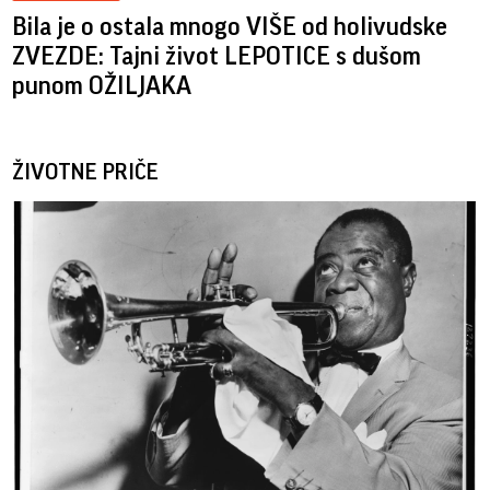
Bila je o ostala mnogo VIŠE od holivudske
ZVEZDE: Tajni život LEPOTICE s dušom
punom OŽILJAKA
ŽIVOTNE PRIČE