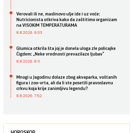
Verovali ili ne, maslinovo ulje ide i uz voće:
Nutricionista otkriva kako da zaštitimo organizam
na VISOKIM TEMPERATURAMA
8.8.2026. 9:03
Glumica otkrila šta joj je donela uloga zle policajke
Čigdem: „Neke vrednosti prevazilaze ljubav“
8.8.2026. 8:11
Mnogi u Jagodinu dolaze zbog akvaparka, voštanih
figura i zoo-vrta, ali da li ste posetili pravoslavnu
crkvu koja krije zanimljivu legendu?
8.8.2026. 7:52
HOROSKOP