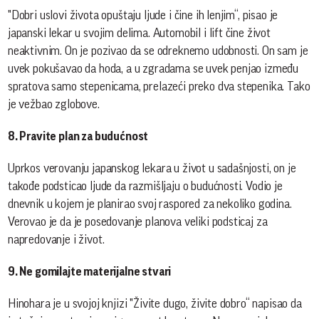
"Dobri uslovi života opuštaju ljude i čine ih lenjim“, pisao je
japanski lekar u svojim delima. Automobil i lift čine život
neaktivnim. On je pozivao da se odreknemo udobnosti. On sam je
uvek pokušavao da hoda, a u zgradama se uvek penjao između
spratova samo stepenicama, prelazeći preko dva stepenika. Tako
je vežbao zglobove.
8. Pravite plan za budućnost
Uprkos verovanju japanskog lekara u život u sadašnjosti, on je
takođe podsticao ljude da razmišljaju o budućnosti. Vodio je
dnevnik u kojem je planirao svoj raspored za nekoliko godina.
Verovao je da je posedovanje planova veliki podsticaj za
napredovanje i život.
9. Ne gomilajte materijalne stvari
Hinohara je u svojoj knjizi "Živite dugo, živite dobro“ napisao da