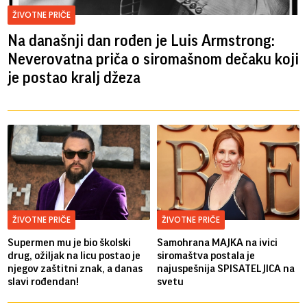
ŽIVOTNE PRIČE
Na današnji dan rođen je Luis Armstrong:
Neverovatna priča o siromašnom dečaku koji
je postao kralj džeza
ŽIVOTNE PRIČE
ŽIVOTNE PRIČE
Supermen mu je bio školski
Samohrana MAJKA na ivici
drug, ožiljak na licu postao je
siromaštva postala je
njegov zaštitni znak, a danas
najuspešnija SPISATELJICA na
slavi rođendan!
svetu