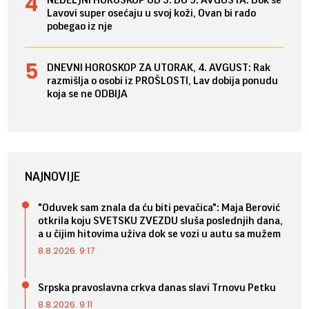
Lavovi super osećaju u svoj koži, Ovan bi rado
pobegao iz nje
DNEVNI HOROSKOP ZA UTORAK, 4. AVGUST: Rak
razmišlja o osobi iz PROŠLOSTI, Lav dobija ponudu
koja se ne ODBIJA
NAJNOVIJE
"Oduvek sam znala da ću biti pevačica": Maja Berović
otkrila koju SVETSKU ZVEZDU sluša poslednjih dana,
a u čijim hitovima uživa dok se vozi u autu sa mužem
8.8.2026. 9:17
Srpska pravoslavna crkva danas slavi Trnovu Petku
8.8.2026. 9:11