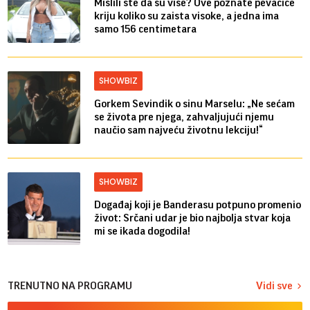
Mislili ste da su više? Ove poznate pevačice
kriju koliko su zaista visoke, a jedna ima
samo 156 centimetara
SHOWBIZ
Gorkem Sevindik o sinu Marselu: „Ne sećam
se života pre njega, zahvaljujući njemu
naučio sam najveću životnu lekciju!“
SHOWBIZ
Događaj koji je Banderasu potpuno promenio
život: Srčani udar je bio najbolja stvar koja
mi se ikada dogodila!
TRENUTNO NA PROGRAMU
Vidi sve