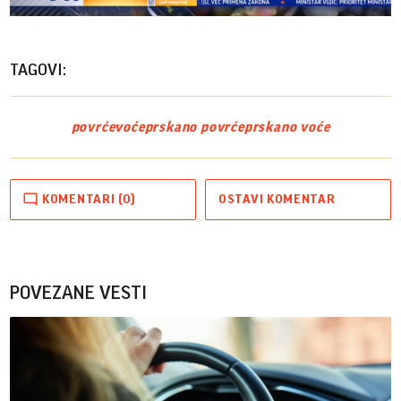
Vide
TAGOVI:
povrće
voće
prskano povrće
prskano voće
KOMENTARI (0)
OSTAVI KOMENTAR
POVEZANE VESTI