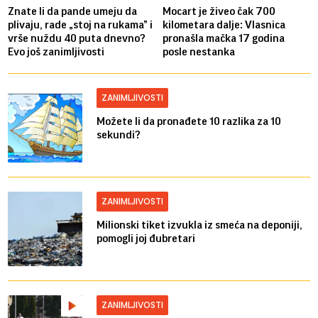
Znate li da pande umeju da
Mocart je živeo čak 700
plivaju, rade „stoj na rukama” i
kilometara dalje: Vlasnica
vrše nuždu 40 puta dnevno?
pronašla mačka 17 godina
Evo još zanimljivosti
posle nestanka
ZANIMLJIVOSTI
Možete li da pronađete 10 razlika za 10
sekundi?
ZANIMLJIVOSTI
Milionski tiket izvukla iz smeća na deponiji,
pomogli joj đubretari
ZANIMLJIVOSTI