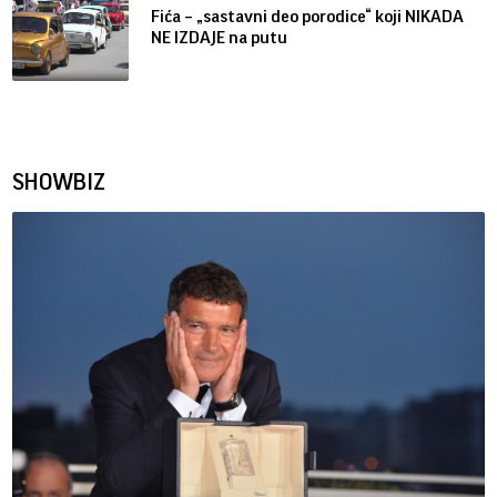
Fića – „sastavni deo porodice“ koji NIKADA
NE IZDAJE na putu
SHOWBIZ