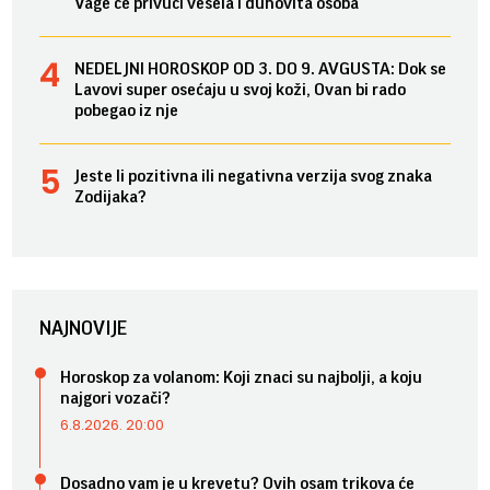
Vage će privući vesela i duhovita osoba
NEDELJNI HOROSKOP OD 3. DO 9. AVGUSTA: Dok se
Lavovi super osećaju u svoj koži, Ovan bi rado
pobegao iz nje
Jeste li pozitivna ili negativna verzija svog znaka
Zodijaka?
NAJNOVIJE
Horoskop za volanom: Koji znaci su najbolji, a koju
najgori vozači?
6.8.2026. 20:00
Dosadno vam je u krevetu? Ovih osam trikova će