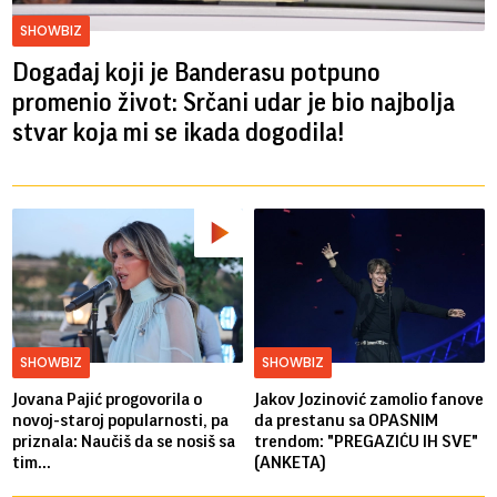
SHOWBIZ
Događaj koji je Banderasu potpuno
promenio život: Srčani udar je bio najbolja
stvar koja mi se ikada dogodila!
SHOWBIZ
SHOWBIZ
Jovana Pajić progovorila o
Jakov Jozinović zamolio fanove
novoj-staroj popularnosti, pa
da prestanu sa OPASNIM
priznala: Naučiš da se nosiš sa
trendom: "PREGAZIĆU IH SVE"
tim...
(ANKETA)