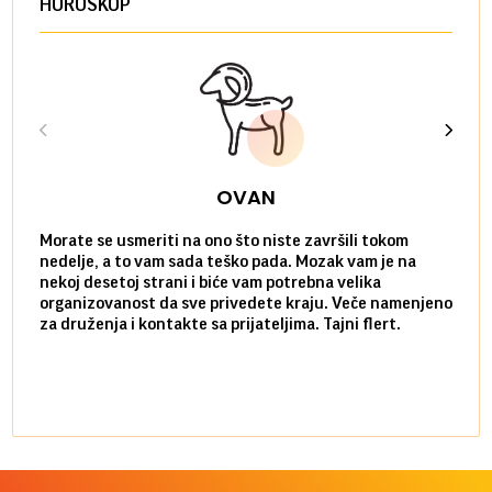
HOROSKOP
OVAN
Morate se usmeriti na ono što niste završili tokom
Sve n
nedelje, a to vam sada teško pada. Mozak vam je na
potpu
nekoj desetoj strani i biće vam potrebna velika
stvar
organizovanost da sve privedete kraju. Veče namenjeno
tempo
za druženja i kontakte sa prijateljima. Tajni flert.
najbl