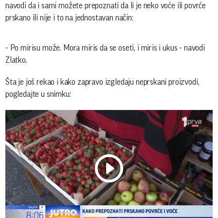
navodi da i sami možete prepoznati da li je neko voće ili povrće
prskano ili nije i to na jednostavan način:
- Po mirisu može. Mora miris da se oseti, i miris i ukus - navodi
Zlatko.
Šta je još rekao i kako zapravo izgledaju neprskani proizvodi,
pogledajte u snimku:
Play