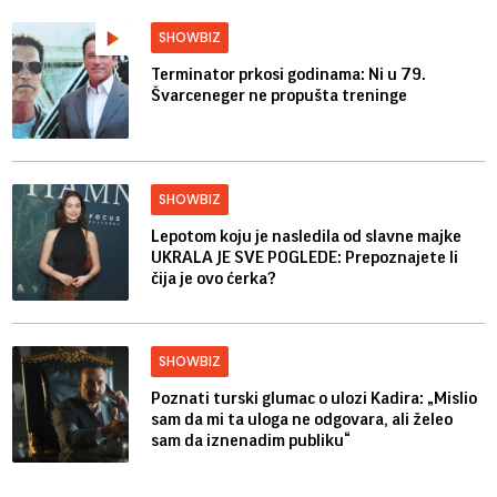
SHOWBIZ
Terminator prkosi godinama: Ni u 79.
Švarceneger ne propušta treninge
SHOWBIZ
Lepotom koju je nasledila od slavne majke
UKRALA JE SVE POGLEDE: Prepoznajete li
čija je ovo ćerka?
SHOWBIZ
Poznati turski glumac o ulozi Kadira: „Mislio
sam da mi ta uloga ne odgovara, ali želeo
sam da iznenadim publiku“