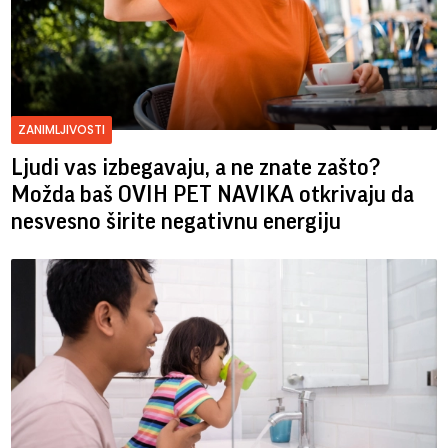
ZANIMLJIVOSTI
Ljudi vas izbegavaju, a ne znate zašto?
Možda baš OVIH PET NAVIKA otkrivaju da
nesvesno širite negativnu energiju