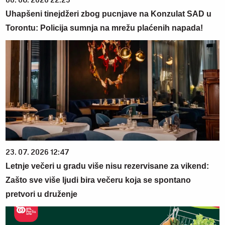
06. 08. 2026 22:23
Uhapšeni tinejdžeri zbog pucnjave na Konzulat SAD u
Torontu: Policija sumnja na mrežu plaćenih napada!
23. 07. 2026 12:47
Letnje večeri u gradu više nisu rezervisane za vikend:
Zašto sve više ljudi bira večeru koja se spontano
pretvori u druženje