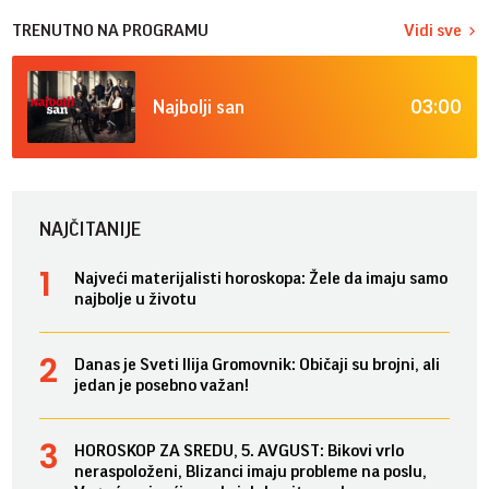
TRENUTNO NA PROGRAMU
Vidi sve
03:00
Najbolji san
NAJČITANIJE
Najveći materijalisti horoskopa: Žele da imaju samo
najbolje u životu
Danas je Sveti Ilija Gromovnik: Običaji su brojni, ali
jedan je posebno važan!
HOROSKOP ZA SREDU, 5. AVGUST: Bikovi vrlo
neraspoloženi, Blizanci imaju probleme na poslu,