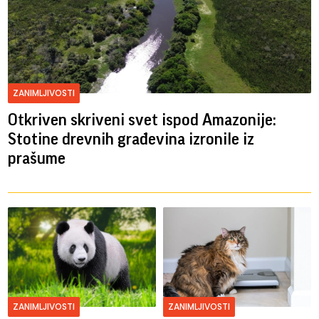
ZANIMLJIVOSTI
Otkriven skriveni svet ispod Amazonije:
Stotine drevnih građevina izronile iz
prašume
ZANIMLJIVOSTI
ZANIMLJIVOSTI