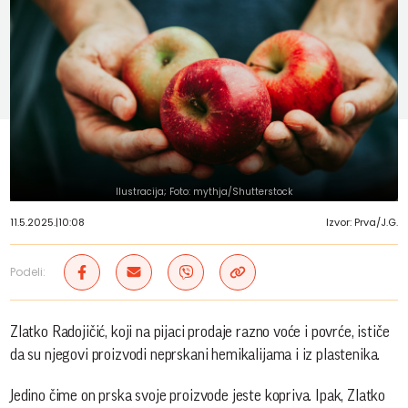
Ilustracija; Foto: mythja/Shutterstock
11.5.2025.
|
10:08
Izvor: Prva/J.G.
Podeli:
Zlatko Radojičić, koji na pijaci prodaje razno voće i povrće, ističe
da su njegovi proizvodi neprskani hemikalijama i iz plastenika.
Jedino čime on prska svoje proizvode jeste kopriva. Ipak, Zlatko