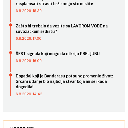
rasplamsati strasti brže nego što mislite
6.8.2026. 18:30
Zašto bi trebalo da vozite sa LAVOROM VODE na
suvozačkom sedištu?
6.8.2026. 17:00
ŠEST signala koji mogu da otkriju PRELJUBU
6.8.2026. 16:00
Događaj koji je Banderasu potpuno promenio život:
Srčani udar je bio najbolja stvar koja mi se ikada
dogodila!
6.8.2026. 14:42