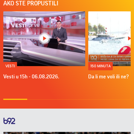
AKO STE PROPUSTILI
VESTI
150 MINUTA
Vesti u 15h - 06.08.2026.
Da li me voli ili ne?