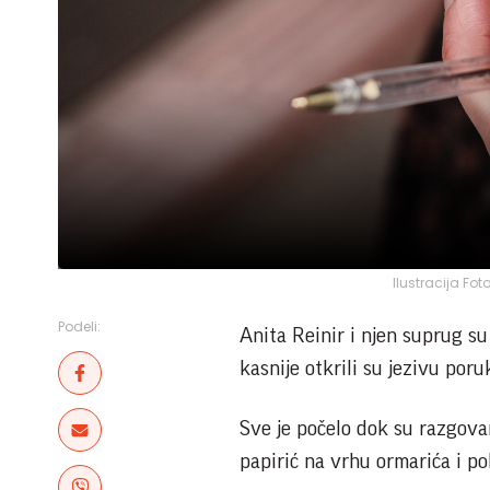
Ilustracija Fo
Podeli:
Anita Reinir i njen suprug su
kasnije otkrili su jezivu por
Sve je počelo dok su razgova
papirić na vrhu ormarića i p