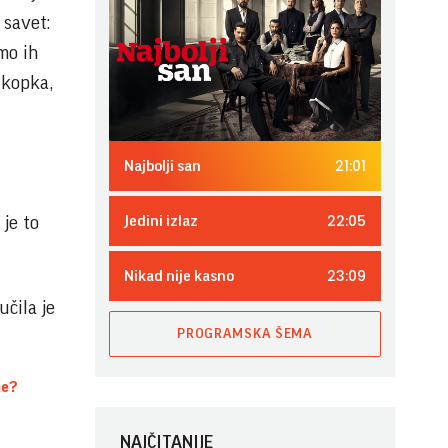
 savet:
mo ih
 kopka,
21:01
Najbolji san
22:05
 je to
Jedini izlaz
23:09
Nikad nije kasno
učila je
PROGRAMSKA ŠEMA
me?
NAJČITANIJE