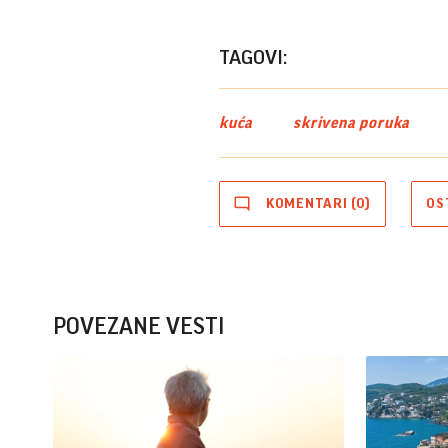
TAGOVI:
kuća
skrivena poruka
KOMENTARI (0)
OS
POVEZANE VESTI