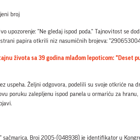
jeni broj
zivo upozorenje: "Ne gledaj ispod poda." Tajnovitost se do
 strani papira otkrili niz nasumičnih brojeva: "29065300
tajnu života sa 39 godina mlađom lepoticom: "Deset p
bez uspeha. Željni odgovora, podelili su svoje otkriće na 
ovu poruku zalepljenu ispod panela u ormariću za hranu, 
bjavi.
n" sačmarica. Broj 2005-(048938) je identifikator u Kongr