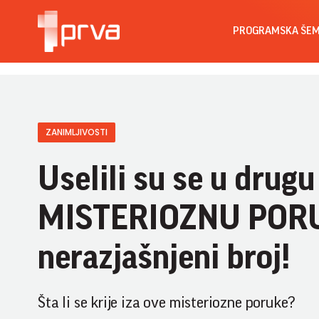
PROGRAMSKA ŠE
ZANIMLJIVOSTI
Uselili su se u drugu
MISTERIOZNU PORUKU
nerazjašnjeni broj!
Šta li se krije iza ove misteriozne poruke?