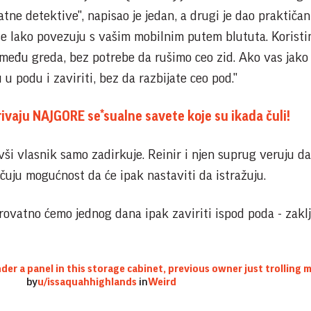
atne detektive", napisao je jedan, a drugi je dao praktičan
e lako povezuju s vašim mobilnim putem blututa. Koristi
zmeđu greda, bez potrebe da rušimo ceo zid. Ako vas jako
u podu i zaviriti, bez da razbijate ceo pod."
rivaju NAJGORE se*sualne savete koje su ikada čuli!
ši vlasnik samo zadirkuje. Reinir i njen suprug veruju da
čuju mogućnost da će ipak nastaviti da istražuju.
erovatno ćemo jednog dana ipak zaviriti ispod poda - zaklj
er a panel in this storage cabinet, previous owner just trolling 
by
u/issaquahhighlands
in
Weird