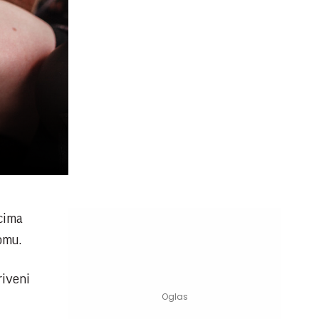
ecima
omu.
riveni