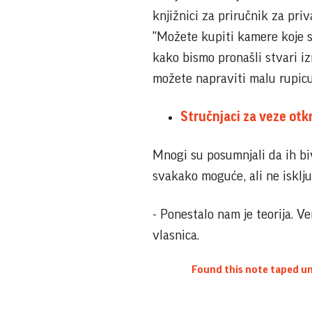
knjižnici za priručnik za priv
"Možete kupiti kamere koje s
kako bismo pronašli stvari i
možete napraviti malu rupicu 
Stručnjaci za veze otk
Mnogi su posumnjali da ih biv
svakako moguće, ali ne isklju
- Ponestalo nam je teorija. V
vlasnica.
Found this note taped und