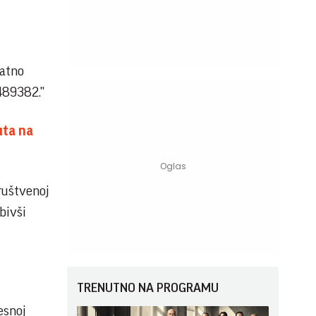
datno
489382."
uta na
društvenoj
bivši
TRENUTNO NA PROGRAMU
esnoj