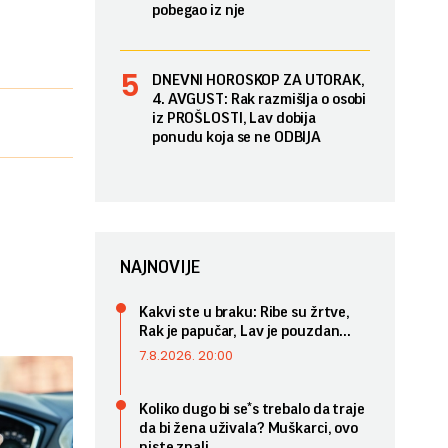
pobegao iz nje
DNEVNI HOROSKOP ZA UTORAK,
4. AVGUST: Rak razmišlja o osobi
iz PROŠLOSTI, Lav dobija
ponudu koja se ne ODBIJA
NAJNOVIJE
Kakvi ste u braku: Ribe su žrtve,
Rak je papučar, Lav je pouzdan...
7.8.2026. 20:00
Koliko dugo bi se*s trebalo da traje
da bi žena uživala? Muškarci, ovo
niste znali