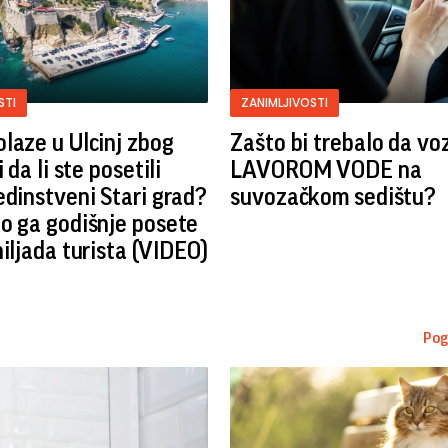
STI
ZANIMLJIVOSTI
laze u Ulcinj zbog
Zašto bi trebalo da vo
i da li ste posetili
LAVOROM VODE na
edinstveni Stari grad?
suvozačkom sedištu?
o ga godišnje posete
hiljada turista (VIDEO)
Pog