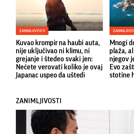
ZANIMLJIVOSTI
ZANIMLJIVO
Kuvao krompir na haubi auta,
Mnogi do
nije uključivao ni klimu, ni
plaža, al
grejanje i štedeo svaki jen:
njegov j
Nećete verovati koliko je ovaj
Evo zašt
Japanac uspeo da uštedi
stotine 
ZANIMLJIVOSTI