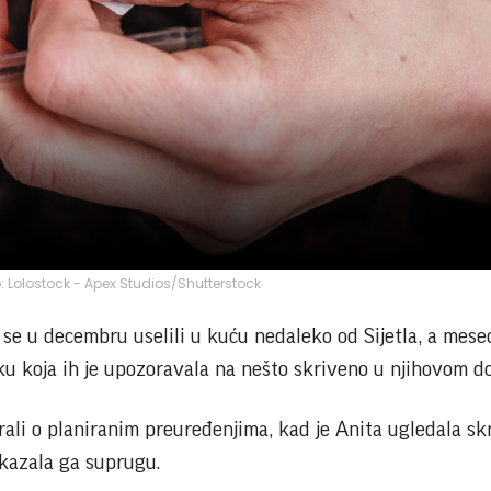
to: Lolostock - Apex Studios/Shutterstock
 se u decembru uselili u kuću nedaleko od Sijetla, a mes
uku koja ih je upozoravala na nešto skriveno u njihovom d
rali o planiranim preuređenjima, kad je Anita ugledala sk
okazala ga suprugu.