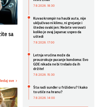
7.8.2026. 18:30
Kuvao krompir na haubi auta, nije
uključivao ni klimu, ni grejanje i
štedeo svaki jen: Nećete verovati
koliko je ovaj Japanac uspeo da
zite sa
uštedi
7.8.2026. 17:00
Letnja vrućina može da
prouzrokuje pucanje kondoma: Evo
GDE nikada ne bi trebalo da ih
držite!
7.8.2026. 15:30
ledaj sve
Šta radi sunđer u frižideru? I kako
to utiče na hranu?
7.8.2026. 14:00