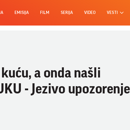
MA
EMISIJA
FILM
SERIJA
VIDEO
VESTI
 kuću, a onda našli
 - Jezivo upozorenje