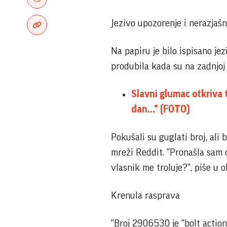
Jezivo upozorenje i nerazjašn
Na papiru je bilo ispisano je
produbila kada su na zadnjoj
Slavni glumac otkriva 
dan..." (FOTO)
Pokušali su guglati broj, ali 
mreži Reddit. "Pronašla sam 
vlasnik me troluje?", piše u o
Krenula rasprava
"Broj 2906530 je "bolt actio