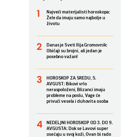
Najveći materijalisti horoskopa:
Žele da imaju samo najbolje u
životu
Danas je Sveti Ilija Gromovnik:
Običaji su brojni, ali jedan je
posebno važan!
HOROSKOP ZA SREDU, 5.
AVGUST: Bikovi vrlo
neraspoloženi, Blizanci imaju
probleme na poslu, Vage će
privući vesela i duhovita osoba
NEDELJNI HOROSKOP OD 3. DO 9.
AVGUSTA: Dok se Lavovi super
osećaju u svoj koži, Ovan bi rado