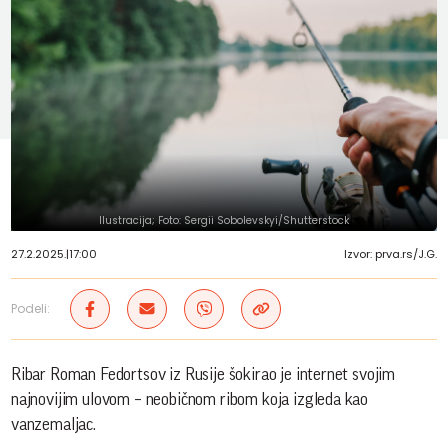
Ilustracija; Foto: Sergii Sobolevskyi/Shutterstock
27.2.2025.
|
17:00
Izvor: prva.rs/J.G.
Podeli:
Ribar Roman Fedortsov iz Rusije šokirao je internet svojim
najnovijim ulovom – neobičnom ribom koja izgleda kao
vanzemaljac.