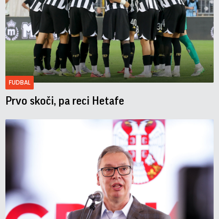
FUDBAL
Prvo skoči, pa reci Hetafe