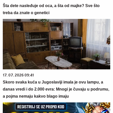
Šta dete nasleđuje od oca, a šta od majke? Sve što
treba da znate o genetici
17. 07. 2026 09:41
Skoro svaka kuća u Jugoslaviji imala je ovu lampu, a
danas vredi i do 2.000 evra: Mnogi je čuvaju u podrumu,
a pojma nemaju kakvo blago imaju