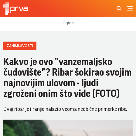
ZANIMLJIVOSTI
Kakvo je ovo "vanzemaljsko
čudovište"? Ribar šokirao svojim
najnovijim ulovom - ljudi
zgroženi onim što vide (FOTO)
Ovaj ribar je i ranije nalazio veoma neobične primerke ribe.