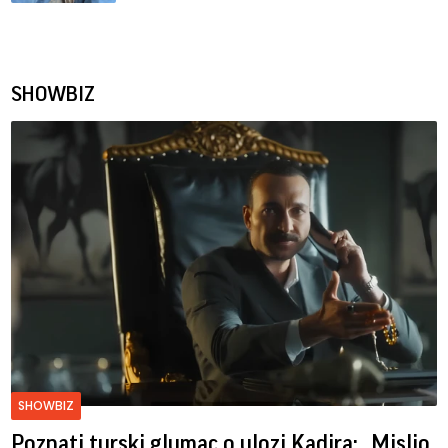
SHOWBIZ
SHOWBIZ
Poznati turski glumac o ulozi Kadira: „Mislio