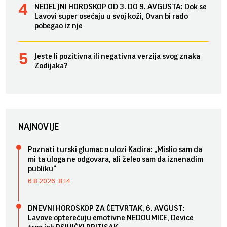
NEDELJNI HOROSKOP OD 3. DO 9. AVGUSTA: Dok se
Lavovi super osećaju u svoj koži, Ovan bi rado
pobegao iz nje
Jeste li pozitivna ili negativna verzija svog znaka
Zodijaka?
NAJNOVIJE
Poznati turski glumac o ulozi Kadira: „Mislio sam da
mi ta uloga ne odgovara, ali želeo sam da iznenadim
publiku“
6.8.2026. 8:14
DNEVNI HOROSKOP ZA ČETVRTAK, 6. AVGUST:
Lavove opterećuju emotivne NEDOUMICE, Device