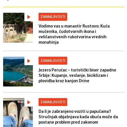
ZANIMLJIVOSTI
Vodimo vas u manastir Rustovo: Kuća
mučenika, čudotvornih ikona i
veličanstvenih rukotvorina vrednih
monahinja
ZANIMLJIVOSTI
Jezero Perućac – turistički biser zapadne
Srbije: Kupanje, veslanje, biciklizam i
plovidba kroz kanjon Drine
ZANIMLJIVOSTI
Da li je zabranjeno voziti u papučama?
Stručnjak objašnjava kada obuća može da
postane problem pred zakonom