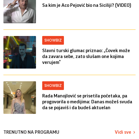
Sa kim je Aco Pejović bio na Siciliji? (VIDEO)
SHOWBIZ
Slavni turski glumac priznao: „Čovek može
da zavara sebe, zato slušam one kojima
verujem“
SHOWBIZ
Rada Manojlović se prisetila početaka, pa
progovorila o medijima: Danas možeš svuda
da se pojaviš i da budeš aktuelan
TRENUTNO NA PROGRAMU
Vidi sve