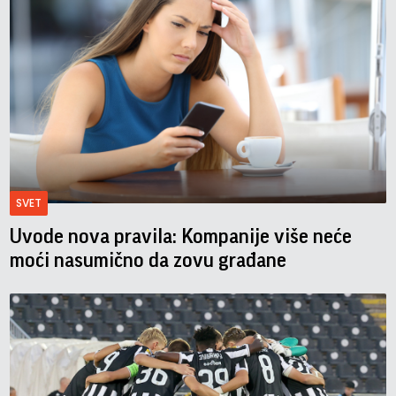
SVET
Uvode nova pravila: Kompanije više neće
moći nasumično da zovu građane