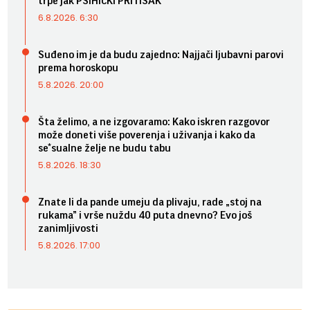
trpe jak PSIHIČKI PRITISAK
6.8.2026. 6:30
Suđeno im je da budu zajedno: Najjači ljubavni parovi
prema horoskopu
5.8.2026. 20:00
Šta želimo, a ne izgovaramo: Kako iskren razgovor
može doneti više poverenja i uživanja i kako da
se*sualne želje ne budu tabu
5.8.2026. 18:30
Znate li da pande umeju da plivaju, rade „stoj na
rukama” i vrše nuždu 40 puta dnevno? Evo još
zanimljivosti
5.8.2026. 17:00