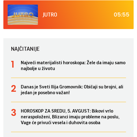
05:55
JUTRO
NAJČITANIJE
Najveći materijalisti horoskopa: Žele da imaju samo
najbolje u životu
Danas je Sveti Ilija Gromovnik: Običaji su brojni, ali
jedan je posebno važan!
HOROSKOP ZA SREDU, 5. AVGUST: Bikovi vrlo
neraspoloženi, Blizanci imaju probleme na poslu,
Vage će privući vesela i duhovita osoba