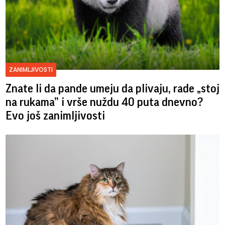
ZANIMLJIVOSTI
Znate li da pande umeju da plivaju, rade „stoj
na rukama” i vrše nuždu 40 puta dnevno?
Evo još zanimljivosti