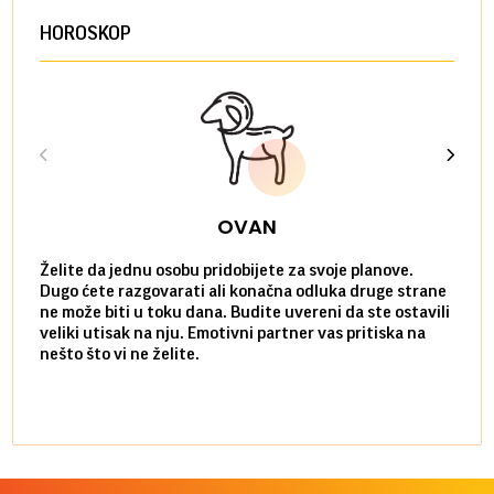
HOROSKOP
OVAN
Želite da jednu osobu pridobijete za svoje planove.
Danas
Dugo ćete razgovarati ali konačna odluka druge strane
Niste
ne može biti u toku dana. Budite uvereni da ste ostavili
povol
veliki utisak na nju. Emotivni partner vas pritiska na
a pos
nešto što vi ne želite.
više 