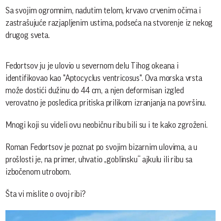
Sa svojim ogromnim, nadutim telom, krvavo crvenim očima i
zastrašujuće razjapljenim ustima, podseća na stvorenje iz nekog
drugog sveta.
Fedortsov ju je ulovio u severnom delu Tihog okeana i
identifikovao kao "Aptocyclus ventricosus". Ova morska vrsta
može dostići dužinu do 44 cm, a njen deformisan izgled
verovatno je posledica pritiska prilikom izranjanja na površinu.
Mnogi koji su videli ovu neobičnu ribu bili su i te kako zgroženi.
Roman Fedortsov je poznat po svojim bizarnim ulovima, a u
prošlosti je, na primer, uhvatio „goblinsku“ ajkulu ili ribu sa
izbočenom utrobom.
Šta vi mislite o ovoj ribi?