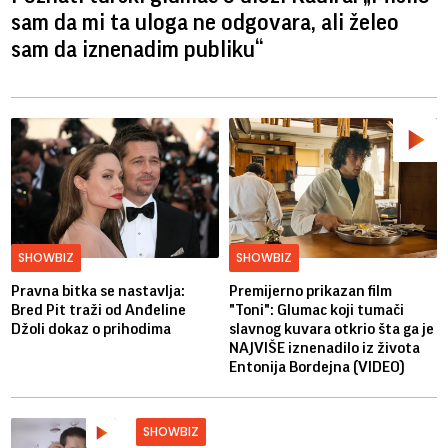
sam da mi ta uloga ne odgovara, ali želeo
sam da iznenadim publiku“
SHOWBIZ
SHOWBIZ
Pravna bitka se nastavlja:
Premijerno prikazan film
Bred ​​Pit traži od Anđeline
"Toni": Glumac koji tumači
Džoli dokaz o prihodima
slavnog kuvara otkrio šta ga je
NAJVIŠE iznenadilo iz života
Entonija Bordejna (VIDEO)
SHOWBIZ