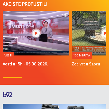
AKO STE PROPUSTILI
VESTI
150 MINUTA
Vesti u 15h - 05.08.2026.
Zoo vrt u Šapcu