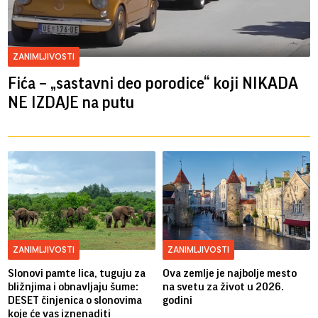
ZANIMLJIVOSTI
Fića – „sastavni deo porodice“ koji NIKADA
NE IZDAJE na putu
ZANIMLJIVOSTI
ZANIMLJIVOSTI
Slonovi pamte lica, tuguju za
Ova zemlje je najbolje mesto
bližnjima i obnavljaju šume:
na svetu za život u 2026.
DESET činjenica o slonovima
godini
koje će vas iznenaditi