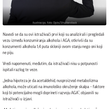
Ilustracija; Foto: Djols/Shutterstock
Navodi se da su ovi istraživači prvi koji su analizirali i pregledali
vezu između konzumiranja alkohola i AGA, otkrivši da su
konzumenti alkohola 1,4 puta skloniji ovom stanju nego oni koji
ne piju.
Vredi napomenuti, međutim, da istraživači nisu u potpunosti
ispitali razlog te veze.
„Jedna hipoteza je da acetaldehid, nusproizvod metabolizma
alkohola, može uticati na imunološko okruženje skalpa – faktore
koji bi potencijalno mogli doprineti razvoju AGA“, objasnili su
istraživači u izjavi.