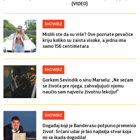
(VIDEO)
SHOWBIZ
Mislili ste da su više? Ove poznate pevačice
kriju koliko su zaista visoke, a jedna ima
samo 156 centimetara
SHOWBIZ
Gorkem Sevindik o sinu Marselu: „Ne sećam
se života pre njega, zahvaljujući njemu
naučio sam najveću životnu lekciju!“
SHOWBIZ
Događaj koji je Banderasu potpuno promenio
život: Srčani udar je bio najbolja stvar koja
mi se ikada dogodila!