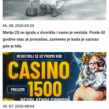
06. 08. 2026 09:39
Marija (3) se igrala u dvorištu i samo je nestala: Posle 42
godine otac je pronašao, zanemeo je kada je saznao
gde je bila
20. 07. 2026 08:04