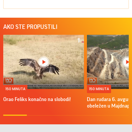
AKO STE PROPUSTILI
150 MINUTA
150 MINUTA
Orao Feliks konačno na slobodi!
Dan rudara 6. avgus
obeležen u Majdnap