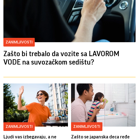
ZANIMLJIVOSTI
Zašto bi trebalo da vozite sa LAVOROM
VODE na suvozačkom sedištu?
ZANIMLJIVOSTI
ZANIMLJIVOSTI
Ljudi vas izbegavaju, a ne
Zašto se japanska deca ređe