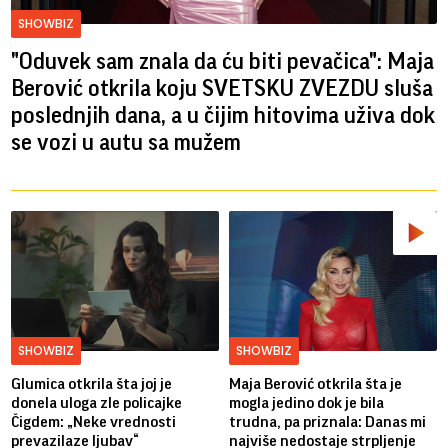
SHOWBIZ
"Oduvek sam znala da ću biti pevačica": Maja
Berović otkrila koju SVETSKU ZVEZDU sluša
poslednjih dana, a u čijim hitovima uživa dok
se vozi u autu sa mužem
SHOWBIZ
SHOWBIZ
Glumica otkrila šta joj je
Maja Berović otkrila šta je
donela uloga zle policajke
mogla jedino dok je bila
Čigdem: „Neke vrednosti
trudna, pa priznala: Danas mi
prevazilaze ljubav“
najviše nedostaje strpljenje