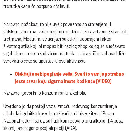
trenutka kada će potpuno oćelaviti.
Naravno, nažalost, to nije uvek povezano sa starenjem ili
stilskim izborima, već može biti posledica zdravstvenog stanja ili
tretmana. Međutim, stručnjaci su otkrili uobičajeni faktor
životnog stila koji bi mogao biti razlog zbog kojeg se suočavate
s gubitkom kose, a s obzirom na to da se praznične zabave bliže,
verovatno ćete se upuštati u ovu aktivnost.
Olakšajte sebi peglanje veša! Sve što vam je potrebno
jeste stvar koju sigurno imate kod kuće (VIDEO)
Naravno, govorim o konzumiranju alkohola.
Utvrđeno je da postoji veza između redovnog konzumiranja
alkohola i gubitka kose. Istraživači sa Univerziteta "Pusan
Nacional" otkrili su da su ljudi koji redovno piju alkohol 1,4 puta
skloniji androgenetskoj alopeciji (AGA).