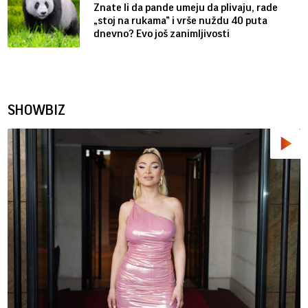
Znate li da pande umeju da plivaju, rade
„stoj na rukama” i vrše nuždu 40 puta
dnevno? Evo još zanimljivosti
SHOWBIZ