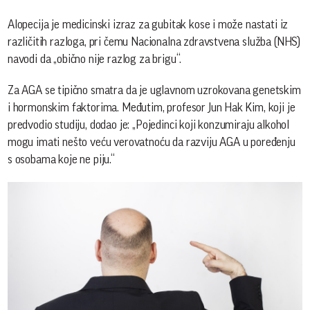
Alopecija je medicinski izraz za gubitak kose i može nastati iz
različitih razloga, pri čemu Nacionalna zdravstvena služba (NHS)
navodi da „obično nije razlog za brigu“.
Za AGA se tipično smatra da je uglavnom uzrokovana genetskim
i hormonskim faktorima. Međutim, profesor Jun Hak Kim, koji je
predvodio studiju, dodao je: „Pojedinci koji konzumiraju alkohol
mogu imati nešto veću verovatnoću da razviju AGA u poređenju
s osobama koje ne piju.“