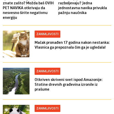
znate zašto? Možda baš OVIH
razboljevaju? Jedna
PET NAVIKA otkrivaju da
jednostavna navika privukla
nesvesno širite negativnu
pažnju naučnika
energiju
ZANIMLJIVOSTI
Mačak pronađen 17 godina nakon nestanka:
Vlasnica ga prepoznala čim ga je ugledala!
ZANIMLJIVOSTI
Otkriven skriveni svet ispod Amazonije:
Stotine drevnih građevina izronile iz
prašume
ZANIMLJIVOSTI