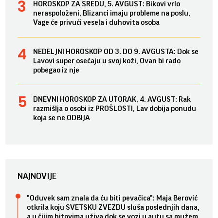
HOROSKOP ZA SREDU, 5. AVGUST: Bikovi vrlo
neraspoloženi, Blizanci imaju probleme na poslu,
Vage će privući vesela i duhovita osoba
NEDELJNI HOROSKOP OD 3. DO 9. AVGUSTA: Dok se
Lavovi super osećaju u svoj koži, Ovan bi rado
pobegao iz nje
DNEVNI HOROSKOP ZA UTORAK, 4. AVGUST: Rak
razmišlja o osobi iz PROŠLOSTI, Lav dobija ponudu
koja se ne ODBIJA
NAJNOVIJE
"Oduvek sam znala da ću biti pevačica": Maja Berović
otkrila koju SVETSKU ZVEZDU sluša poslednjih dana,
a u čijim hitovima uživa dok se vozi u autu sa mužem