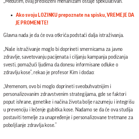
„Međutim, ovaj predloženi mehanizam ostaje spekulativan.“
Ako svoju LOZINKU prepoznate na spisku, VREME JE DA
JE PROMENITE!
Glavna nada je da će ova otkrića podstaći dalja istraživanja.
„Naše istraživanje moglo bi doprineti smernicama za javno
zdravlje, savetovanju pacijenata i ciljanju kampanja podizanja
svesti, pomažući ljudima da donesu informisane odluke o
zdravlju kose“, rekao je profesor Kim i dodao:
„Vremenom, ovo bi moglo doprineti sveobuhvatnijim i
personalizovanim zdravstvenim strategijama, gde se faktori
poput ishrane, genetike i načina života bolje razumeju i integrišu
u prevenciju i lečenje gubitka kose. Nadamo se da će ova studija
postaviti temelje za unapređenje i personalizovane tretmane za
poboljšanje zdravlja kose.“