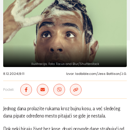
Ilustracija; Foto: Focus and Blur/Shutterstock
8.12.2024.
|
9:11
Izvor: ladbible.com/Jess Battison/J.G.
Podeli:
Jednog dana prolazite rukama kroz bujnu kosu, a već sledećeg
dana pipate određeno mesto pitajući se gde je nestala.
Dok neki biraju život bez kose, drugi provode dane strahujući od