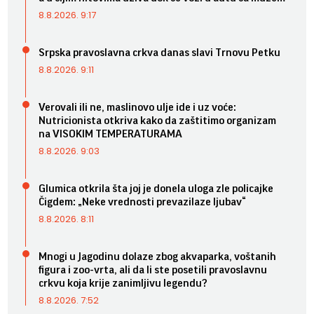
8.8.2026. 9:17
Srpska pravoslavna crkva danas slavi Trnovu Petku
8.8.2026. 9:11
Verovali ili ne, maslinovo ulje ide i uz voće:
Nutricionista otkriva kako da zaštitimo organizam
na VISOKIM TEMPERATURAMA
8.8.2026. 9:03
Glumica otkrila šta joj je donela uloga zle policajke
Čigdem: „Neke vrednosti prevazilaze ljubav“
8.8.2026. 8:11
Mnogi u Jagodinu dolaze zbog akvaparka, voštanih
figura i zoo-vrta, ali da li ste posetili pravoslavnu
crkvu koja krije zanimljivu legendu?
8.8.2026. 7:52