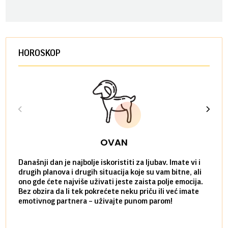
HOROSKOP
OVAN
Današnji dan je najbolje iskoristiti za ljubav. Imate vi i
Ako v
drugih planova i drugih situacija koje su vam bitne, ali
do ma
ono gde ćete najviše uživati jeste zaista polje emocija.
van g
Bez obzira da li tek pokrećete neku priču ili već imate
društ
emotivnog partnera – uživajte punom parom!
kolik