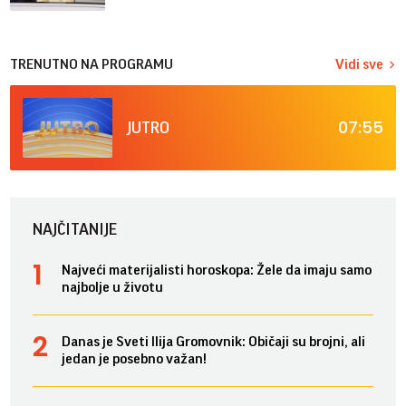
TRENUTNO NA PROGRAMU
Vidi sve
07:55
JUTRO
NAJČITANIJE
Najveći materijalisti horoskopa: Žele da imaju samo
najbolje u životu
Danas je Sveti Ilija Gromovnik: Običaji su brojni, ali
jedan je posebno važan!