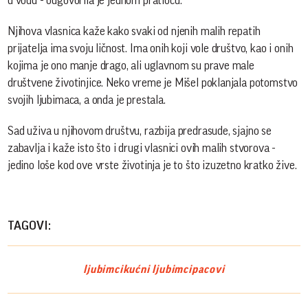
u vodu - odgovorila je jednom pratiocu.
Njihova vlasnica kaže kako svaki od njenih malih repatih
prijatelja ima svoju ličnost. Ima onih koji vole društvo, kao i onih
kojima je ono manje drago, ali uglavnom su prave male
društvene životinjice. Neko vreme je Mišel poklanjala potomstvo
svojih ljubimaca, a onda je prestala.
Sad uživa u njihovom društvu, razbija predrasude, sjajno se
zabavlja i kaže isto što i drugi vlasnici ovih malih stvorova -
jedino loše kod ove vrste životinja je to što izuzetno kratko žive.
TAGOVI:
ljubimci
kućni ljubimci
pacovi