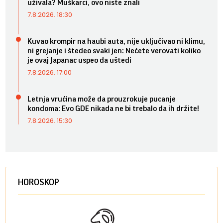
uživala? Muškarci, ovo niste znali
7.8.2026. 18:30
Kuvao krompir na haubi auta, nije uključivao ni klimu,
ni grejanje i štedeo svaki jen: Nećete verovati koliko
je ovaj Japanac uspeo da uštedi
7.8.2026. 17:00
Letnja vrućina može da prouzrokuje pucanje
kondoma: Evo GDE nikada ne bi trebalo da ih držite!
7.8.2026. 15:30
HOROSKOP