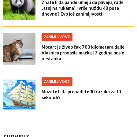
Znate li da pande umeju da plivaju, rade
„stoj na rukama” i vrše nuždu 40 puta
dnevno? Evo još zanimljivosti
ZANIMLJIVOSTI
Mocart je živeo čak 700 kilometara dalje:
Vlasnica pronašla mačka 17 godina posle
nestanka
ZANIMLJIVOSTI
Možete li da pronađete 10 razlika za 10
sekundi?