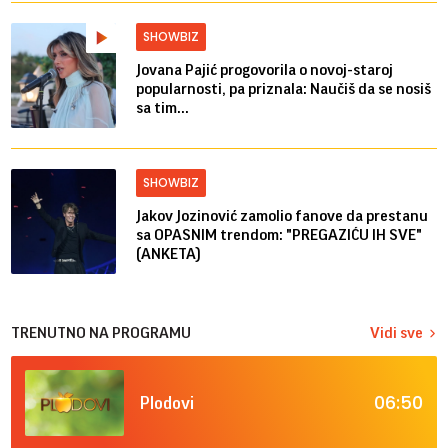
SHOWBIZ
Jovana Pajić progovorila o novoj-staroj
popularnosti, pa priznala: Naučiš da se nosiš
sa tim...
SHOWBIZ
Jakov Jozinović zamolio fanove da prestanu
sa OPASNIM trendom: "PREGAZIĆU IH SVE"
(ANKETA)
TRENUTNO NA PROGRAMU
Vidi sve
06:50
Plodovi