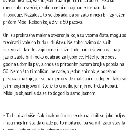
svakodnevnicu, važno jedino da li je tom biću dobro. Ako su
međusobno srećni, okolina ne bi ni najmanje trebalo da
ih osuđuje. Nažalost, to se događa, pa su zato mnogi bili zgroženi
pričom Mišel Rejbon koja živi s 50 pacova.
Oni su prekrasna malena stvorenja, koja su veoma čista, mogu se
trenirati i vole da budu u društvu. Ne zaboravimo da su ih
istrenirali da otkrivaju mine i traže ljude pod ruševinama, pa je
jasno zašto bi ih neko odabrao za ljubimce. Mišel je pre šest
godina udomila par, a onda se prirodnim putem brojka popela na
50. Nema šta ti mališani ne rade, a jedan snimak je posebno
privukao pažnju, jer se na njemu vide mališani u sudoperi. Iako su
joj mnogi prigovorili što je to uradila, jer njih ne treba kupati,
Mišel je objasnila da se to dogodilo samo jednom.
- Tad i nikad više. Čak i nakon što su se okupali, bili su jako prljavi
i nisu mogli ništa da urade po tom pitanju, pa sam ih zato stavila