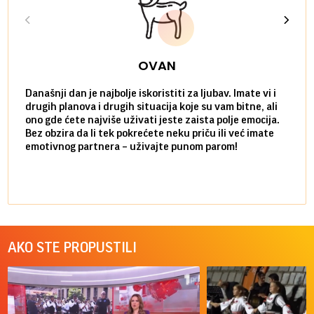
OVAN
Današnji dan je najbolje iskoristiti za ljubav. Imate vi i
Ako v
drugih planova i drugih situacija koje su vam bitne, ali
do ma
ono gde ćete najviše uživati jeste zaista polje emocija.
van g
Bez obzira da li tek pokrećete neku priču ili već imate
društ
emotivnog partnera – uživajte punom parom!
kolik
AKO STE PROPUSTILI