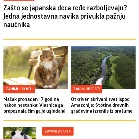
Zašto se japanska deca ređe razboljevaju?
Jedna jednostavna navika privukla pažnju
naučnika
ZANIMLJIVOSTI
ZANIMLJIVOSTI
Mačak pronađen 17 godina
Otkriven skriveni svet ispod
nakon nestanka: Vlasnica ga
Amazonije: Stotine drevnih
prepoznala čim ga je ugledala!
građevina izronile iz prašume
ZANIMLJIVOSTI