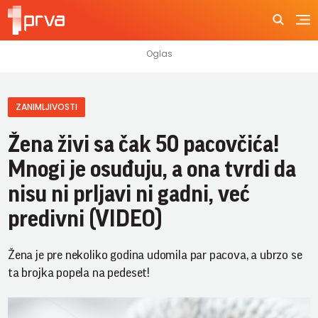
ZANIMLJIVOSTI
Žena živi sa čak 50 pacovčića!
Mnogi je osuđuju, a ona tvrdi da
nisu ni prljavi ni gadni, već
predivni (VIDEO)
Žena je pre nekoliko godina udomila par pacova, a ubrzo se
ta brojka popela na pedeset!