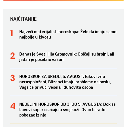
NAJČITANIJE
Najveći materijalisti horoskopa: Žele da imaju samo
najbolje u životu
Danas je Sveti Ilija Gromovnik: Običaji su brojni, ali
jedan je posebno važan!
HOROSKOP ZA SREDU, 5. AVGUST: Bikovi vrlo
neraspoloženi, Blizanci imaju probleme na poslu,
Vage će privući vesela i duhovita osoba
NEDELJNI HOROSKOP OD 3. DO 9. AVGUSTA: Dok se
Lavovi super osećaju u svoj koži, Ovan bi rado
pobegao iz nje