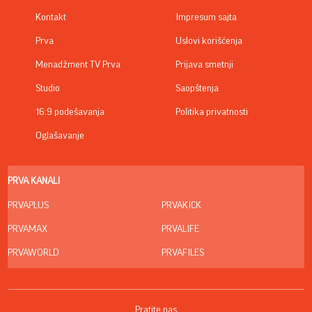
07. 08. 2026 09:14
Сазнања „Политике”: Црна Гора следећа у војном
савезу Загреба, Тиране и Приштине
03. 08. 2026 13:23
Hibrid broj 1 koji osvaja Evropu, sada po specijalnoj
akcijskoj ceni od 19.990€ do 31.8.