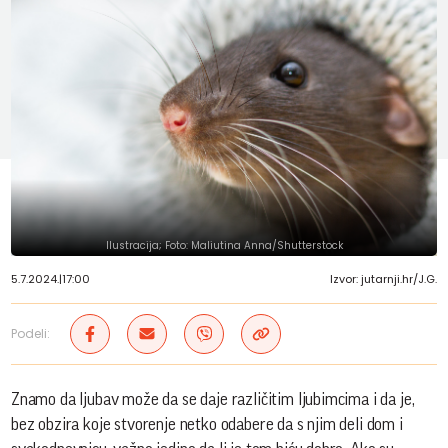
Ilustracija; Foto: Maliutina Anna/Shutterstock
5.7.2024.
|
17:00
Izvor: jutarnji.hr/J.G.
Podeli:
Znamo da ljubav može da se daje različitim ljubimcima i da je,
bez obzira koje stvorenje netko odabere da s njim deli dom i