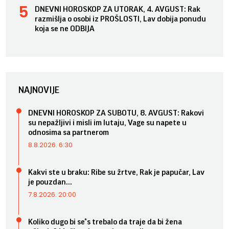
DNEVNI HOROSKOP ZA UTORAK, 4. AVGUST: Rak
razmišlja o osobi iz PROŠLOSTI, Lav dobija ponudu
koja se ne ODBIJA
NAJNOVIJE
DNEVNI HOROSKOP ZA SUBOTU, 8. AVGUST: Rakovi
su nepažljivi i misli im lutaju, Vage su napete u
odnosima sa partnerom
8.8.2026. 6:30
Kakvi ste u braku: Ribe su žrtve, Rak je papučar, Lav
je pouzdan...
7.8.2026. 20:00
Koliko dugo bi se*s trebalo da traje da bi žena