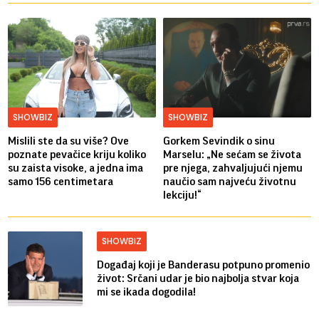
SHOWBIZ
SHOWBIZ
Mislili ste da su više? Ove
Gorkem Sevindik o sinu
poznate pevačice kriju koliko
Marselu: „Ne sećam se života
su zaista visoke, a jedna ima
pre njega, zahvaljujući njemu
samo 156 centimetara
naučio sam najveću životnu
lekciju!“
SHOWBIZ
Događaj koji je Banderasu potpuno promenio
život: Srčani udar je bio najbolja stvar koja
mi se ikada dogodila!