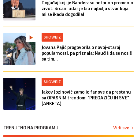
Događaj koji je Banderasu potpuno promenio
život: Srčani udar je bio najbolja stvar koja
mi se ikada dogodila!
SHOWBIZ
Jovana Pajić progovorila o novoj-staroj
popularnosti, pa priznala: Naučiš da se nosiš
sa tim...
SHOWBIZ
Jakov Jozinović zamolio fanove da prestanu
sa OPASNIM trendom: "PREGAZIĆU IH SVE"
(ANKETA)
TRENUTNO NA PROGRAMU
Vidi sve