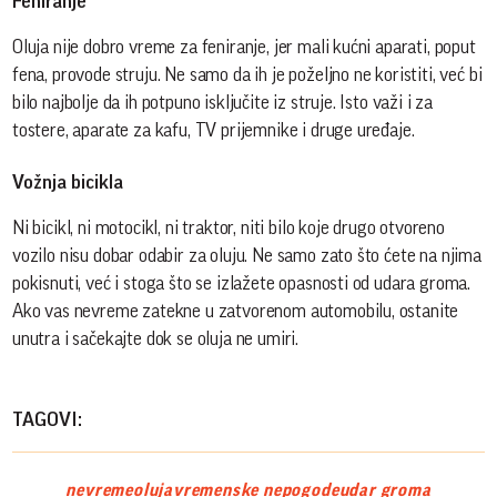
Feniranje
Oluja nije dobro vreme za feniranje, jer mali kućni aparati, poput
fena, provode struju. Ne samo da ih je poželjno ne koristiti, već bi
bilo najbolje da ih potpuno isključite iz struje. Isto važi i za
tostere, aparate za kafu, TV prijemnike i druge uređaje.
Vožnja bicikla
Ni bicikl, ni motocikl, ni traktor, niti bilo koje drugo otvoreno
vozilo nisu dobar odabir za oluju. Ne samo zato što ćete na njima
pokisnuti, već i stoga što se izlažete opasnosti od udara groma.
Ako vas nevreme zatekne u zatvorenom automobilu, ostanite
unutra i sačekajte dok se oluja ne umiri.
TAGOVI:
nevreme
oluja
vremenske nepogode
udar groma