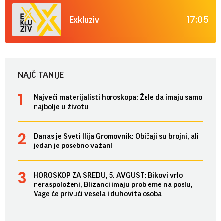
17:05
Exkluziv
NAJČITANIJE
Najveći materijalisti horoskopa: Žele da imaju samo
najbolje u životu
Danas je Sveti Ilija Gromovnik: Običaji su brojni, ali
jedan je posebno važan!
HOROSKOP ZA SREDU, 5. AVGUST: Bikovi vrlo
neraspoloženi, Blizanci imaju probleme na poslu,
Vage će privući vesela i duhovita osoba