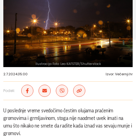
Ilustracija Foto: Leo KAFSTER/Shutterstock
2.7.2024.
|
15:00
Izvor: Večernji.hr
Podeli:
U poslednje vreme svedočimo čestim olujama praćenim
gromovima i grmljavinom, stoga nije naodmet uvek imati na
umu što nikako ne smete da radite kada iznad vas sevaju munje i
gromovi.