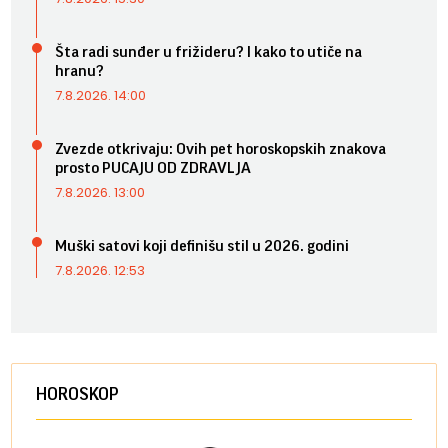
Šta radi sunđer u frižideru? I kako to utiče na
hranu?
7.8.2026. 14:00
Zvezde otkrivaju: Ovih pet horoskopskih znakova
prosto PUCAJU OD ZDRAVLJA
7.8.2026. 13:00
Muški satovi koji definišu stil u 2026. godini
7.8.2026. 12:53
HOROSKOP