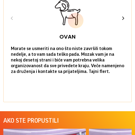
OVAN
Morate se usmeriti na ono što niste završili tokom
Sve n
nedelje, a to vam sada teško pada. Mozak vam je na
potpu
nekoj desetoj strani i biće vam potrebna velika
stvar
organizovanost da sve privedete kraju. Veče namenjeno
tempo
za druženja i kontakte sa prijateljima. Tajni flert.
najbl
AKO STE PROPUSTILI