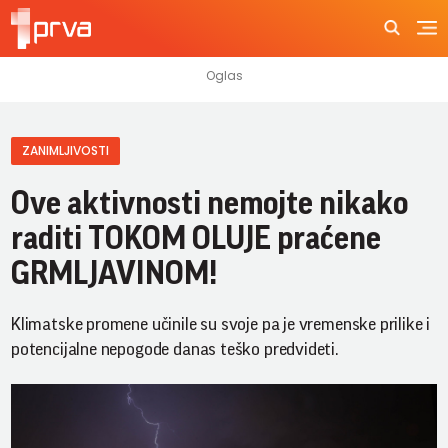
ZANIMLJIVOSTI
Ove aktivnosti nemojte nikako
raditi TOKOM OLUJE praćene
GRMLJAVINOM!
Klimatske promene učinile su svoje pa je vremenske prilike i
potencijalne nepogode danas teško predvideti.