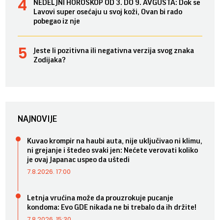
NEDELJNI HOROSKOP OD 3. DO 9. AVGUSTA: Dok se
Lavovi super osećaju u svoj koži, Ovan bi rado
pobegao iz nje
Jeste li pozitivna ili negativna verzija svog znaka
Zodijaka?
NAJNOVIJE
Kuvao krompir na haubi auta, nije uključivao ni klimu,
ni grejanje i štedeo svaki jen: Nećete verovati koliko
je ovaj Japanac uspeo da uštedi
7.8.2026. 17:00
Letnja vrućina može da prouzrokuje pucanje
kondoma: Evo GDE nikada ne bi trebalo da ih držite!
7.8.2026. 15:30