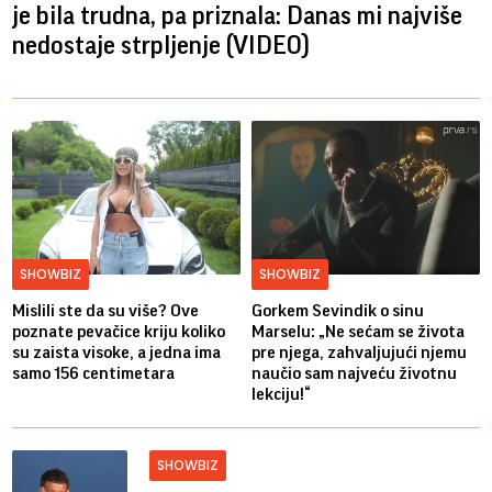
je bila trudna, pa priznala: Danas mi najviše
nedostaje strpljenje (VIDEO)
SHOWBIZ
SHOWBIZ
Mislili ste da su više? Ove
Gorkem Sevindik o sinu
poznate pevačice kriju koliko
Marselu: „Ne sećam se života
su zaista visoke, a jedna ima
pre njega, zahvaljujući njemu
samo 156 centimetara
naučio sam najveću životnu
lekciju!“
SHOWBIZ