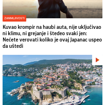
ZANIMLJIVOSTI
Kuvao krompir na haubi auta, nije uključivao
ni klimu, ni grejanje i štedeo svaki jen:
Nećete verovati koliko je ovaj Japanac uspeo
da uštedi