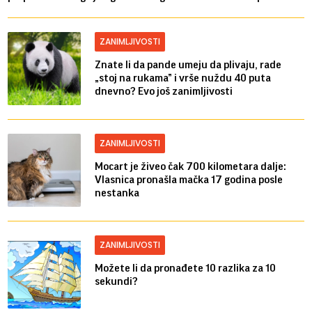
ZANIMLJIVOSTI
Znate li da pande umeju da plivaju, rade
„stoj na rukama” i vrše nuždu 40 puta
dnevno? Evo još zanimljivosti
ZANIMLJIVOSTI
Mocart je živeo čak 700 kilometara dalje:
Vlasnica pronašla mačka 17 godina posle
nestanka
ZANIMLJIVOSTI
Možete li da pronađete 10 razlika za 10
sekundi?