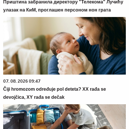
Приштина забранила директору "Телекома" Лучићу
улазак на КиМ, проглашен персоном нон грата
07. 08. 2026 09:47
Čiji hromozom određuje pol deteta? XX rađa se
devojčica, XY rađa se dečak