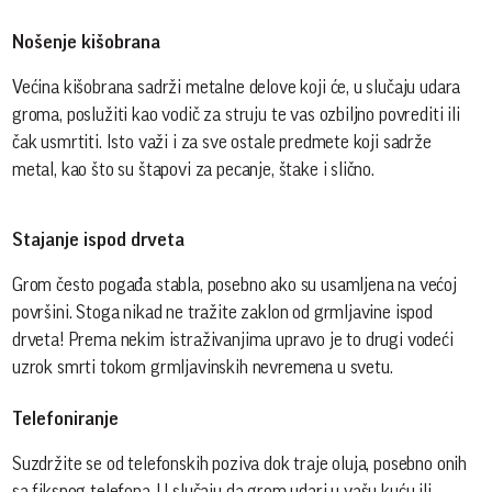
Nošenje kišobrana
Većina kišobrana sadrži metalne delove koji će, u slučaju udara
groma, poslužiti kao vodič za struju te vas ozbiljno povrediti ili
čak usmrtiti. Isto važi i za sve ostale predmete koji sadrže
metal, kao što su štapovi za pecanje, štake i slično.
Stajanje ispod drveta
Grom često pogađa stabla, posebno ako su usamljena na većoj
površini. Stoga nikad ne tražite zaklon od grmljavine ispod
drveta! Prema nekim istraživanjima upravo je to drugi vodeći
uzrok smrti tokom grmljavinskih nevremena u svetu.
Telefoniranje
Suzdržite se od telefonskih poziva dok traje oluja, posebno onih
sa fiksnog telefona. U slučaju da grom udari u vašu kuću ili