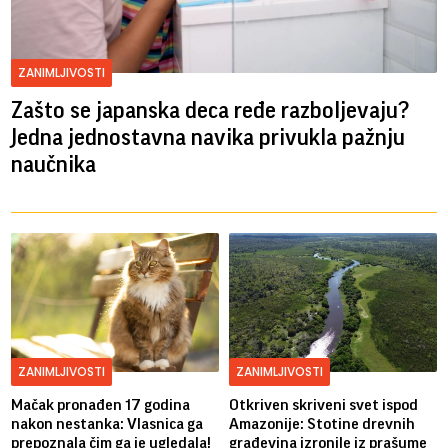
ZANIMLJIVOSTI
Zašto se japanska deca ređe razboljevaju?
Jedna jednostavna navika privukla pažnju
naučnika
ZANIMLJIVOSTI
ZANIMLJIVOSTI
Mačak pronađen 17 godina
Otkriven skriveni svet ispod
nakon nestanka: Vlasnica ga
Amazonije: Stotine drevnih
prepoznala čim ga je ugledala!
građevina izronile iz prašume