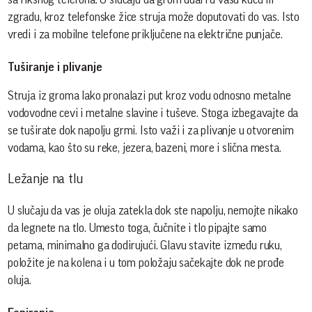
zgradu, kroz telefonske žice struja može doputovati do vas. Isto
vredi i za mobilne telefone priključene na električne punjače.
Tuširanje i plivanje
Struja iz groma lako pronalazi put kroz vodu odnosno metalne
vodovodne cevi i metalne slavine i tuševe. Stoga izbegavajte da
se tuširate dok napolju grmi. Isto važi i za plivanje u otvorenim
vodama, kao što su reke, jezera, bazeni, more i slična mesta.
Ležanje na tlu
U slučaju da vas je oluja zatekla dok ste napolju, nemojte nikako
da legnete na tlo. Umesto toga, čučnite i tlo pipajte samo
petama, minimalno ga dodirujući. Glavu stavite između ruku,
položite je na kolena i u tom položaju sačekajte dok ne prođe
oluja.