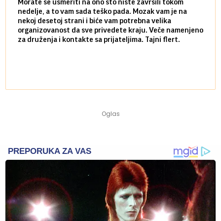
Morate se usmeriti na ono što niste završili tokom
Sve n
nedelje, a to vam sada teško pada. Mozak vam je na
potpu
nekoj desetoj strani i biće vam potrebna velika
stvar
organizovanost da sve privedete kraju. Veče namenjeno
tempo
za druženja i kontakte sa prijateljima. Tajni flert.
najbl