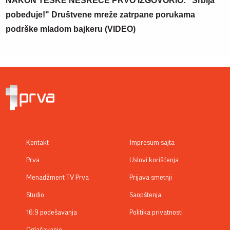
NAKON TEŠKE NESREĆE PRVO IZGOVORIO: "Srbija
pobeđuje!" Društvene mreže zatrpane porukama
podrške mladom bajkeru (VIDEO)
Kontakt
Impresum sajta
Prva
Uslovi korišćenja
Menadžment TV Prva
Prijava smetnji
Studio
Saopštenja
16:9 podešavanja
Politika privatnosti
Oglašavanje