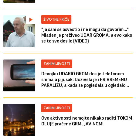
ŽIVOTNE PRIČE
"Ja sam se osvestio i ne mogu da govorim..."
Mladen je preživeo UDAR GROMA, a evo kako
se to sve desilo (VIDEO)
ZANIMLJIVOSTI
Devojku UDARIO GROM dok je telefonom
snimala pljusak: Doživela je i PRIVREMENU
PARALIZU, a kada se pogledala u ogledalo...
ZANIMLJIVOSTI
Ove aktivnosti nemojte nikako raditi TOKOM
OLUJE praćene GRMLJAVINOM!