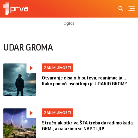
UDAR GROMA
ZANIMLJIVOSTI
Otvaranje disajnih puteva, reanimacija...
Kako pomoći osobi koju je UDARIO GROM?
ZANIMLJIVOSTI
Stručnjak otkriva ŠTA treba da radimo kada
GRMI, a nalazimo se NAPOLJU!