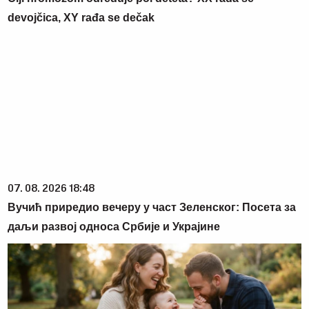
devojčica, XY rađa se dečak
07. 08. 2026 18:48
Вучић приредио вечеру у част Зеленског: Посета за
даљи развој односа Србије и Украјине