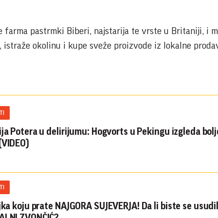
e farma pastrmki Biberi, najstarija te vrste u Britaniji, i 
 istraže okolinu i kupe sveže proizvode iz lokalne proda
TI
ija Potera u delirijumu: Hogvorts u Pekingu izgleda bol
(VIDEO)
TI
ljka koju prate NAJGORA SUJEVERJA! Da li biste se usudil