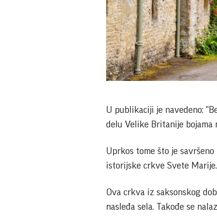
U publikaciji je navedeno: "Be
delu Velike Britanije bojama 
Uprkos tome što je savršeno 
istorijske crkve Svete Marije.
Ova crkva iz saksonskog doba
nasleđa sela. Takođe se nala