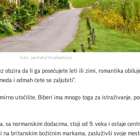
Foto: JeniFoto/Shutterstock
z obzira da li ga posećujete leti ili zimi, romantika obilu
meda i odmah ćete se zaljubiti".
mirno utočište, Biberi ima mnogo toga za istraživanje, po
, sa normanskim dodacima, stoji od 9. veka i ostaje centr
zi na britanskim božićnim markama, zasluživši svoje mest