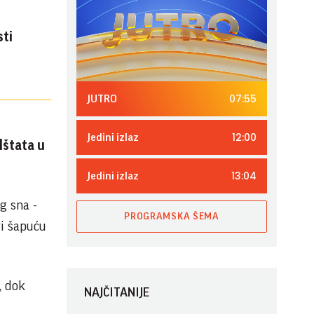
sti
07:55
JUTRO
12:00
Jedini izlaz
lštata u
13:04
Jedini izlaz
g sna -
PROGRAMSKA ŠEMA
i šapuću
, dok
NAJČITANIJE