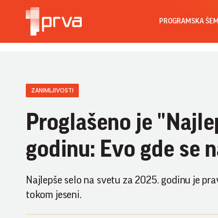
PROGRAMSKA ŠE
ZANIMLJIVOSTI
Proglašeno je "Najle
godinu: Evo gde se n
Najlepše selo na svetu za 2025. godinu je pr
tokom jeseni.