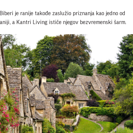
Biberi je ranije takođe zaslužio priznanja kao jedno od
aniji, a Kantri Living ističe njegov bezvremenski šarm.