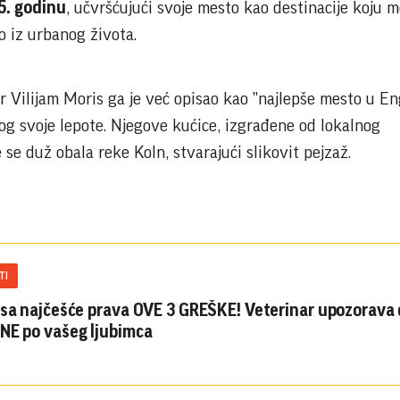
5. godinu
, učvršćujući svoje mesto kao destinacije koju m
vo iz urbanog života.
er Vilijam Moris ga je već opisao kao "najlepše mesto u En
og svoje lepote. Njegove kućice, izgrađene od lokalnog
e duž obala reke Koln, stvarajući slikovit pejzaž.
TI
asa najčešće prava OVE 3 GREŠKE! Veterinar upozorava
NE po vašeg ljubimca