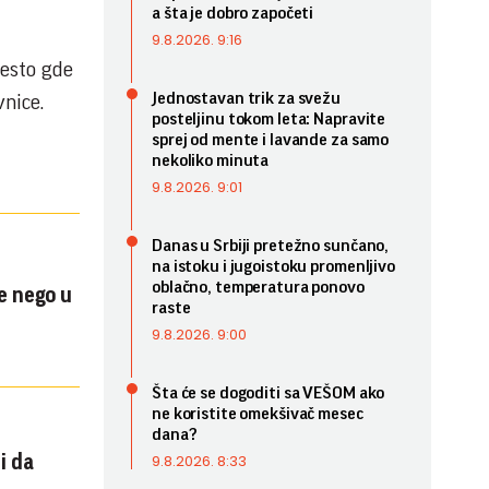
a šta je dobro započeti
9.8.2026. 9:16
mesto gde
Jednostavan trik za svežu
vnice.
posteljinu tokom leta: Napravite
sprej od mente i lavande za samo
nekoliko minuta
9.8.2026. 9:01
Danas u Srbiji pretežno sunčano,
na istoku i jugoistoku promenljivo
oblačno, temperatura ponovo
je nego u
raste
9.8.2026. 9:00
Šta će se dogoditi sa VEŠOM ako
ne koristite omekšivač mesec
dana?
9.8.2026. 8:33
i da