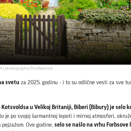
: PJ photography/Shutterstock
na svetu
za 2025. godinu - i to su odlične vesti za sve tur
otsvoldsa u Velikoj Britaniji, Biberi (Bibury) je selo k
 je po svojoj šarmantnoj lepoti i mirnoj atmosferi, okru
m pejzažom. Ove godine,
selo se našlo na vrhu Forbsove 