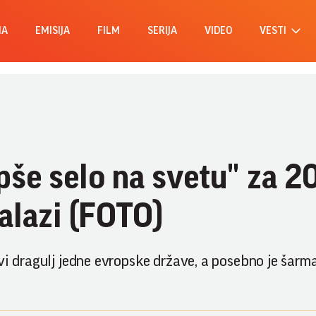
MA
EMISIJA
FILM
SERIJA
VIDEO
VESTI
pše selo na svetu" za 2
alazi (FOTO)
avi dragulj jedne evropske države, a posebno je šarm