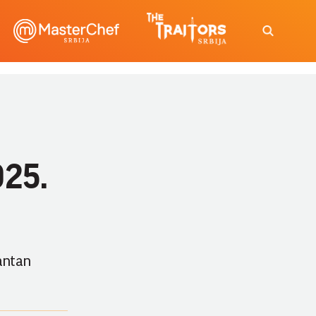
025.
antan