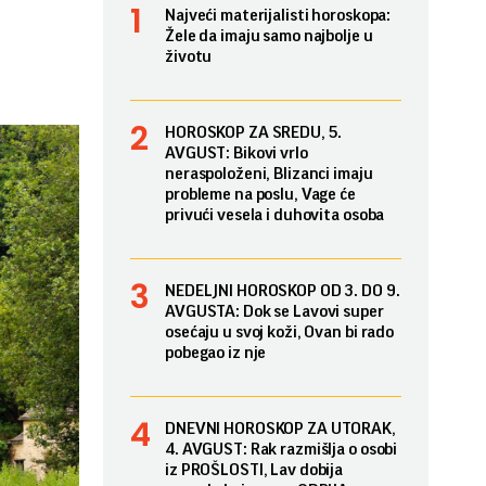
Najveći materijalisti horoskopa:
Žele da imaju samo najbolje u
životu
HOROSKOP ZA SREDU, 5.
AVGUST: Bikovi vrlo
neraspoloženi, Blizanci imaju
probleme na poslu, Vage će
privući vesela i duhovita osoba
NEDELJNI HOROSKOP OD 3. DO 9.
AVGUSTA: Dok se Lavovi super
osećaju u svoj koži, Ovan bi rado
pobegao iz nje
DNEVNI HOROSKOP ZA UTORAK,
4. AVGUST: Rak razmišlja o osobi
iz PROŠLOSTI, Lav dobija