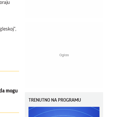
oraju
gleskoj",
 da mogu
TRENUTNO NA PROGRAMU