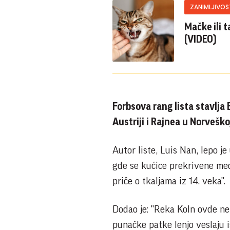
ZANIMLJIVOS
Mačke ili 
(VIDEO)
Forbsova rang lista stavlja 
Austriji i Rajnea u Norveško
Autor liste, Luis Nan, lepo j
gde se kućice prekrivene me
priče o tkaljama iz 14. veka".
Dodao je: "Reka Koln ovde než
punačke patke lenjo veslaju i