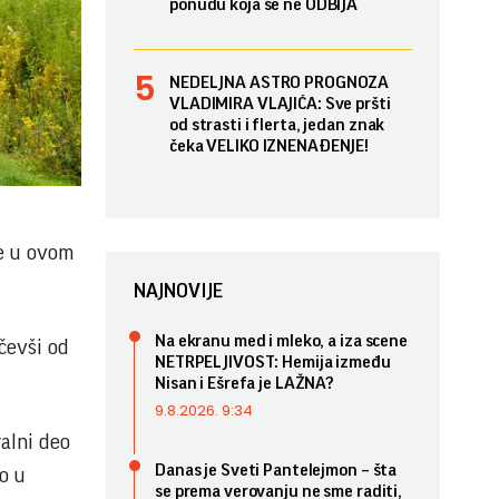
ponudu koja se ne ODBIJA
NEDELJNA ASTRO PROGNOZA
VLADIMIRA VLAJIĆA: Sve pršti
od strasti i flerta, jedan znak
čeka VELIKO IZNENAĐENJE!
je u ovom
NAJNOVIJE
Na ekranu med i mleko, a iza scene
čevši od
NETRPELJIVOST: Hemija između
Nisan i Ešrefa je LAŽNA?
9.8.2026. 9:34
alni deo
Danas je Sveti Pantelejmon – šta
o u
se prema verovanju ne sme raditi,