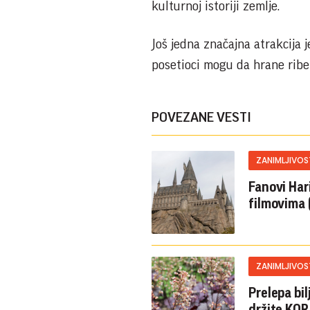
kulturnoj istoriji zemlje.
Još jedna značajna atrakcija j
posetioci mogu da hrane ribe,
POVEZANE VESTI
ZANIMLJIVOS
Fanovi Har
filmovima 
ZANIMLJIVOS
Prelepa bi