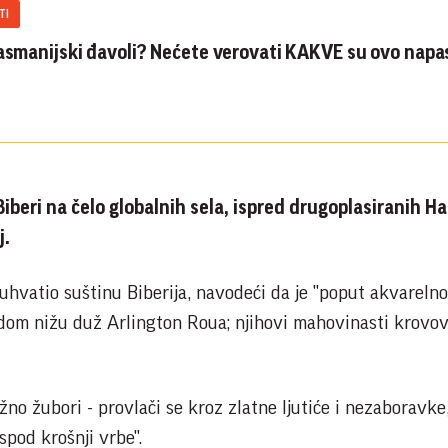
TI
tasmanijski đavoli? Nećete verovati KAKVE su ovo napa
Biberi na čelo globalnih sela, ispred drugoplasiranih Ha
j.
e uhvatio suštinu Biberija, navodeći da je "poput akvarelno
dom nižu duž Arlington Roua; njihovi mahovinasti krovov
no žubori - provlači se kroz zlatne ljutiće i nezaboravke
spod krošnji vrbe".