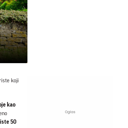
iste koji
oje kao
ženo
liste 50