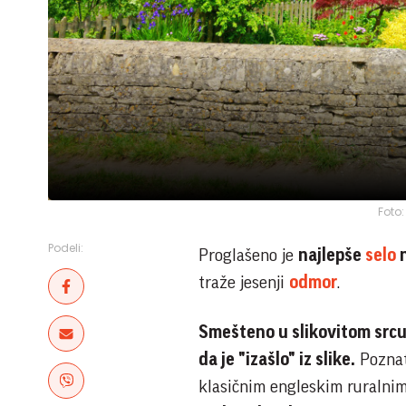
Foto
Podeli:
Proglašeno je
najlepše
selo
traže jesenji
odmor
.
Smešteno u slikovitom srcu K
da je "izašlo" iz slike.
Poznato
klasičnim engleskim ruralni