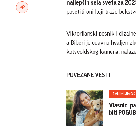
najlepših sela sveta za 202
posetiti oni koji traže bekst
Viktorijanski pesnik i dizajn
a Biberi je odavno hvaljen zb
kotsvoldskog kamena, nalaze s
POVEZANE VESTI
ZANIMLJIVOS
Vlasnici p
biti POGUB