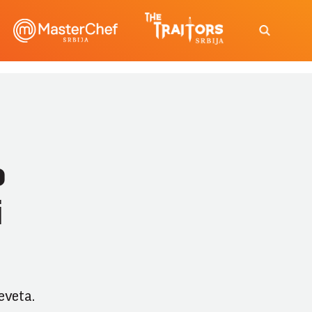
o
i
eveta.