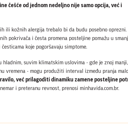
ne češće od jednom nedeljno nije samo opcija, već i
nih ili kožnih alergija trebalo bi da budu posebno oprezni
tnih pokrivača i česta promena posteljine pomažu u sman
 i česticama koje pogoršavaju simptome.
 u hladnim, suvim klimatskim uslovima - gde je znoj manji,
inu vremena - mogu produžiti interval između pranja malo
 pravilo, već prilagoditi dinamiku zamene posteljine p
i nemar i preteranu revnost, prenosi minhavida.com.br.