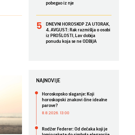
pobegao iz nje
DNEVNI HOROSKOP ZA UTORAK,
4. AVGUST: Rak razmišlja o osobi
iz PROŠLOSTI, Lav dobija
ponudu koja se ne ODBIJA
NAJNOVIJE
Horoskopsko slaganje: Koji
horoskopski znakovi čine idealne
parove?
8.8.2026. 13:00
Rodžer Federer: Od dečaka koji je
lomio rekete do simbola elegancije