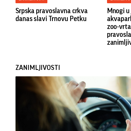
Srpska pravoslavna crkva
Mnogi u 
danas slavi Trnovu Petku
akvapark
zoo-vrta,
pravosla
zanimlji
ZANIMLJIVOSTI