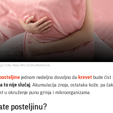
ija; Foto: New Africa/Shutterstock
posteljine
jednom nedeljno dovoljno da
krevet
bude čist 
 to nije slučaj
. Akumulacija znoja, ostataka kože, pa čak
et u okruženje puno grinja i mikroorganizama.
ate posteljinu?