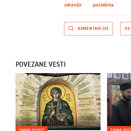
zdravlje
posteljina
KOMENTARI (0)
OS
POVEZANE VESTI
ZANIMLJIVOSTI
ZANIMLJIVO