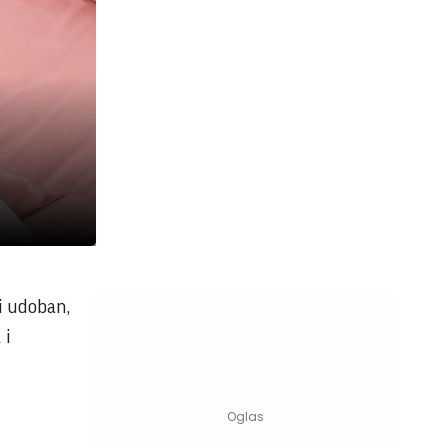
i udoban,
 i