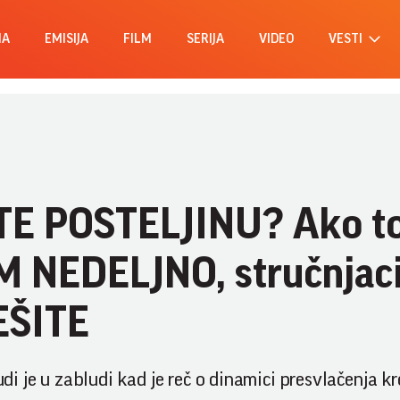
MA
EMISIJA
FILM
SERIJA
VIDEO
VESTI
TE POSTELJINU? Ako t
 NEDELJNO, stručnjac
EŠITE
udi je u zabludi kad je reč o dinamici presvlačenja kr