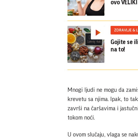
ovo VELIKI
ZDRAVLJE & 
Gojite se 
na to!
Mnogi ljudi ne mogu da zami
krevetu sa njima. Ipak, to ta
završi na čaršavima i jastuč
tokom noći.
U ovom slučaju, vlaga se naku