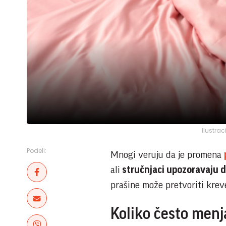
Ilustrac
Podeli:
Mnogi veruju da je promena
ali
stručnjaci upozoravaju da
prašine može pretvoriti krev
Koliko često menj