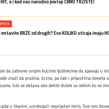
 HIT, a i kod nas navodno postoji CRNO TRŽIŠTE!
LEPOTA
ili mršavite BRŽE od drugih? Evo KOLIKO uticaja imaju
sle da zabrane svojim kućnim ljubimcima da spavaju u is
kođe znači da prašina, krzno, pa čak i prljavština doneta s
nicama. Isto se dešava ako delite dušek sa nekim ko se mn
plja u tkanini, uzrokujući neprijatan miris. Sve ovo dovo