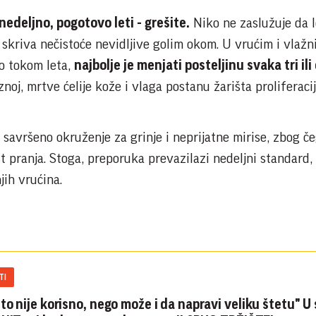
edeljno, pogotovo leti - grešite.
Niko ne zaslužuje da l
li skriva nečistoće nevidljive golim okom. U vrućim i vlaž
o tokom leta,
najbolje je menjati posteljinu svaka tri ili 
znoj, mrtve ćelije kože i vlaga postanu žarišta proliferacij
savršeno okruženje za grinje i neprijatne mirise, zbog če
 pranja. Stoga, preporuka prevazilazi nedeljni standard, k
jih vrućina.
TI
to nije korisno, nego može i da napravi veliku štetu" U 