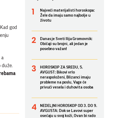
Najveći materijalisti horoskopa:
Žele da imaju samo najbolje u
životu
. Kad god
jenju
Danas je Sveti Ilija Gromovnik:
Običaji su brojni, ali jedan je
posebno važan!
 a
 duže.
HOROSKOP ZA SREDU, 5.
AVGUST: Bikovi vrlo
otrebama
neraspoloženi, Blizanci imaju
probleme na poslu, Vage će
privući vesela i duhovita osoba
NEDELJNI HOROSKOP OD 3. DO 9.
AVGUSTA: Dok se Lavovi super
osećaju u svoj koži, Ovan bi rado