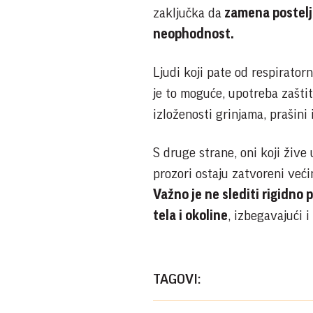
zaključka da
zamena postelji
neophodnost.
Ljudi koji pate od respirator
je to moguće, upotreba zašti
izloženosti grinjama, prašini
S druge strane, oni koji žive
prozori ostaju zatvoreni već
Važno je ne slediti rigidno
tela i okoline
, izbegavajući 
TAGOVI: