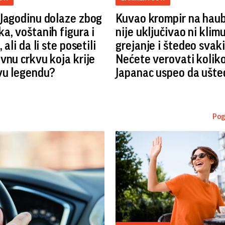
Jagodinu dolaze zbog
Kuvao krompir na haub
a, voštanih figura i
nije uključivao ni klimu
 ali da li ste posetili
grejanje i štedeo svaki
vnu crkvu koja krije
Nećete verovati koliko
vu legendu?
Japanac uspeo da ušte
Pog