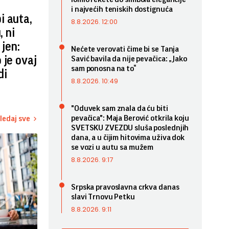
i najvećih teniskih dostignuća
i auta,
8.8.2026. 12:00
, ni
 jen:
Nećete verovati čime bi se Tanja
 je ovaj
Savić bavila da nije pevačica: „Jako
sam ponosna na to“
di
8.8.2026. 10:49
"Oduvek sam znala da ću biti
pevačica": Maja Berović otkrila koju
ledaj sve
SVETSKU ZVEZDU sluša poslednjih
dana, a u čijim hitovima uživa dok
se vozi u autu sa mužem
8.8.2026. 9:17
Srpska pravoslavna crkva danas
slavi Trnovu Petku
8.8.2026. 9:11