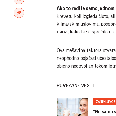
Ako to radite samo jednom n
krevetu koji izgleda čisto, a
klimatskim uslovima, posebn
dana
, kako bi se sprečilo da 
Ova mešavina faktora stvara 
neophodno pojačati učestalost
obično nedovoljan tokom letn
POVEZANE VESTI
ZANIMLJIVOS
"Ne samo š