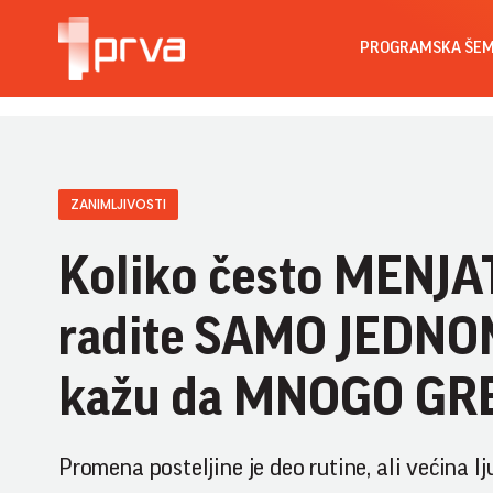
PROGRAMSKA ŠE
ZANIMLJIVOSTI
Koliko često MENJA
radite SAMO JEDNOM
kažu da MNOGO GR
Promena posteljine je deo rutine, ali većina lj