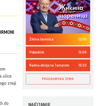
 HORMONI
12:00
Žikina šarenica
15:09
Pobednik
15:33
Radna akcija sa Tamarom
tom
a ulice
PROGRAMSKA ŠEMA
ogo znoji
di do
NAJČITANIJE