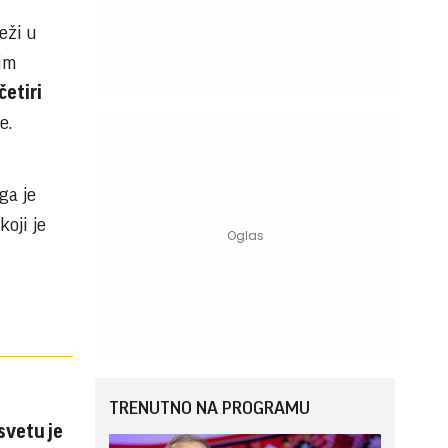
eži u
nim
četiri
e.
ga je
oji je
TRENUTNO NA PROGRAMU
svetu je