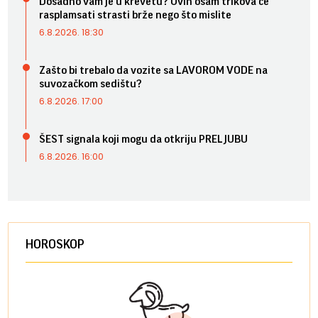
Dosadno vam je u krevetu? Ovih osam trikova će
rasplamsati strasti brže nego što mislite
6.8.2026. 18:30
Zašto bi trebalo da vozite sa LAVOROM VODE na
suvozačkom sedištu?
6.8.2026. 17:00
ŠEST signala koji mogu da otkriju PRELJUBU
6.8.2026. 16:00
HOROSKOP