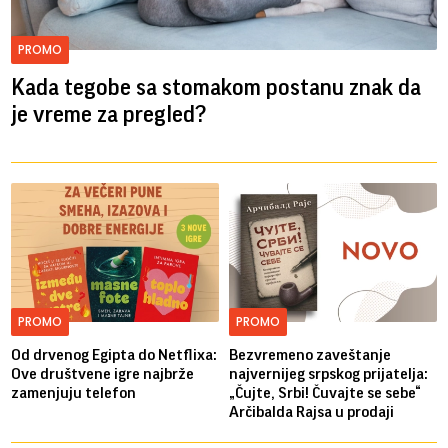
PROMO
Kada tegobe sa stomakom postanu znak da
je vreme za pregled?
PROMO
PROMO
Od drvenog Egipta do Netflixa:
Bezvremeno zaveštanje
Ove društvene igre najbrže
najvernijeg srpskog prijatelja:
zamenjuju telefon
„Čujte, Srbi! Čuvajte se sebe“
Arčibalda Rajsa u prodaji