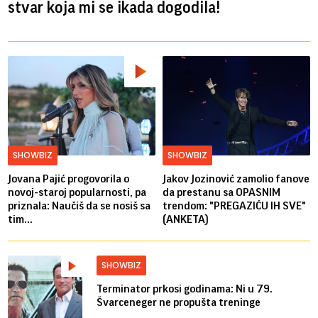
stvar koja mi se ikada dogodila!
SHOWBIZ
SHOWBIZ
Jovana Pajić progovorila o
Jakov Jozinović zamolio fanove
novoj-staroj popularnosti, pa
da prestanu sa OPASNIM
priznala: Naučiš da se nosiš sa
trendom: "PREGAZIĆU IH SVE"
tim...
(ANKETA)
SHOWBIZ
Terminator prkosi godinama: Ni u 79.
Švarceneger ne propušta treninge