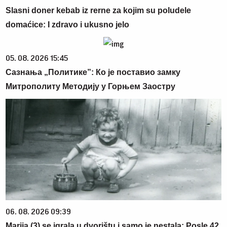
Slasni doner kebab iz rerne za kojim su poludele
domaćice: I zdravo i ukusno jelo
05. 08. 2026 15:45
Сазнања „Политике”: Ко је поставио замку
Митрополиту Методију у Горњем Заостру
06. 08. 2026 09:39
Marija (3) se igrala u dvorištu i samo je nestala: Posle 42