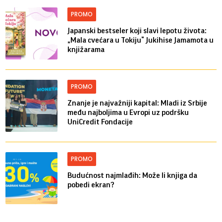
PROMO
Japanski bestseler koji slavi lepotu života:
„Mala cvećara u Tokiju“ Jukihise Jamamota u
knjižarama
PROMO
Znanje je najvažniji kapital: Mladi iz Srbije
među najboljima u Evropi uz podršku
UniCredit Fondacije
PROMO
Budućnost najmlađih: Može li knjiga da
pobedi ekran?