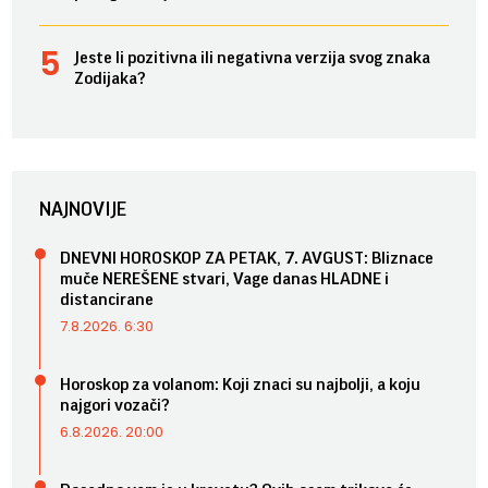
Jeste li pozitivna ili negativna verzija svog znaka
Zodijaka?
NAJNOVIJE
DNEVNI HOROSKOP ZA PETAK, 7. AVGUST: Bliznace
muče NEREŠENE stvari, Vage danas HLADNE i
distancirane
7.8.2026. 6:30
Horoskop za volanom: Koji znaci su najbolji, a koju
najgori vozači?
6.8.2026. 20:00