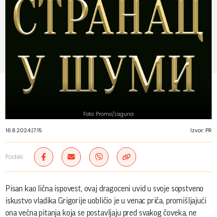
Foto: Promo/Laguna
16.8.2024.
|
7:15
Izvor: PR
Podeli:
Pisan kao lična ispovest, ovaj dragoceni uvid u svoje sopstveno
iskustvo vladika Grigorije uobličio je u venac priča, promišljajući
ona večna pitanja koja se postavljaju pred svakog čoveka, ne