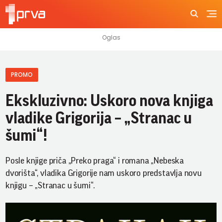
PROMO
Ekskluzivno: Uskoro nova knjiga
vladike Grigorija – „Stranac u
šumi“!
Posle knjige priča „Preko praga“ i romana „Nebeska
dvorišta“, vladika Grigorije nam uskoro predstavlja novu
knjigu – „Stranac u šumi“.