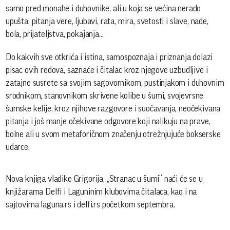
samo pred monahe i duhovnike, ali u koja se većina nerado
upušta: pitanja vere, ljubavi, rata, mira, svetosti i slave, nade,
bola, prijateljstva, pokajanja...
Do kakvih sve otkrića i istina, samospoznaja i priznanja dolazi
pisac ovih redova, saznaće i čitalac kroz njegove uzbudljive i
zatajne susrete sa svojim sagovornikom, pustinjakom i duhovnim
srodnikom, stanovnikom skrivene kolibe u šumi, svojevrsne
šumske kelije, kroz njihove razgovore i suočavanja, neočekivana
pitanja i još manje očekivane odgovore koji nalikuju na prave,
bolne ali u svom metaforičnom značenju otrežnjujuće bokserske
udarce.
Nova knjiga vladike Grigorija, „Stranac u šumi“ naći će se u
knjižarama Delfi i Laguninim klubovima čitalaca, kao i na
sajtovima laguna.rs i delfi.rs početkom septembra.