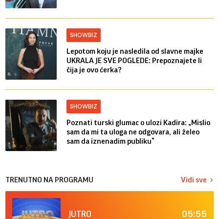
SHOWBIZ
Lepotom koju je nasledila od slavne majke
UKRALA JE SVE POGLEDE: Prepoznajete li
čija je ovo ćerka?
SHOWBIZ
Poznati turski glumac o ulozi Kadira: „Mislio
sam da mi ta uloga ne odgovara, ali želeo
sam da iznenadim publiku“
TRENUTNO NA PROGRAMU
Vidi sve
05:55
JUTRO