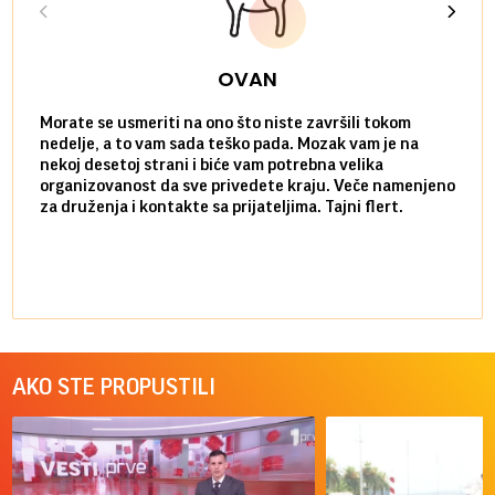
OVAN
Morate se usmeriti na ono što niste završili tokom
Sve n
nedelje, a to vam sada teško pada. Mozak vam je na
potpu
nekoj desetoj strani i biće vam potrebna velika
stvar
organizovanost da sve privedete kraju. Veče namenjeno
tempo
za druženja i kontakte sa prijateljima. Tajni flert.
najbl
AKO STE PROPUSTILI