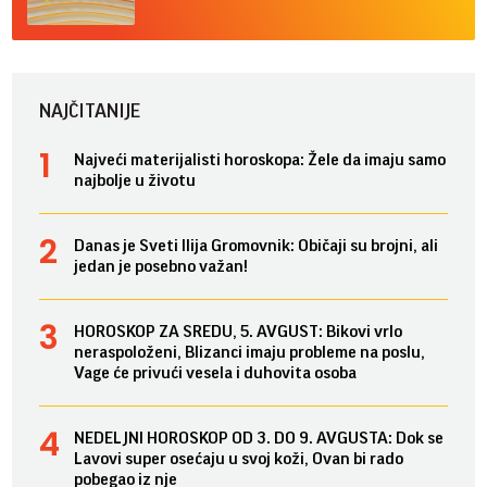
NAJČITANIJE
Najveći materijalisti horoskopa: Žele da imaju samo
najbolje u životu
Danas je Sveti Ilija Gromovnik: Običaji su brojni, ali
jedan je posebno važan!
HOROSKOP ZA SREDU, 5. AVGUST: Bikovi vrlo
neraspoloženi, Blizanci imaju probleme na poslu,
Vage će privući vesela i duhovita osoba
NEDELJNI HOROSKOP OD 3. DO 9. AVGUSTA: Dok se
Lavovi super osećaju u svoj koži, Ovan bi rado
pobegao iz nje