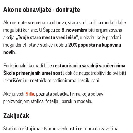
Ako ne obnavljate - donirajte
Ako nemate vremena za obnovu, stara stolica ili komoda i dalje
mogu biti korisne. U Šapcu će
8. novembra
biti organizovana
akcija
„Tvoje staro mesto vredi više“
, u okviru koje građani
mogu doneti stare stolice i dobiti
20% popusta na kupovinu
novih
.
Funkcionalni komadi biće
restaurirani u saradnji sa učenicima
Škole primenjenih umetnosti
, dok će neupotrebljivi delovi biti
iskorišćeni u umetničkim radionicama i reciklirani.
Akciju vodi
Silla
, poznata šabačka firma koja se bavi
proizvodnjom stolica, fotelja i barskih modela.
Zaključak
Stari nameštaj ima stvarnu vrednost i ne mora da završi na