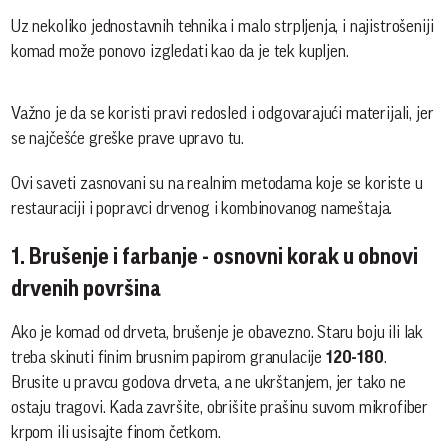
Uz nekoliko jednostavnih tehnika i malo strpljenja, i najistrošeniji
komad može ponovo izgledati kao da je tek kupljen.
Važno je da se koristi pravi redosled i odgovarajući materijali, jer
se najčešće greške prave upravo tu.
Ovi saveti zasnovani su na realnim metodama koje se koriste u
restauraciji i popravci drvenog i kombinovanog nameštaja.
1. Brušenje i farbanje - osnovni korak u obnovi
drvenih površina
Ako je komad od drveta, brušenje je obavezno. Staru boju ili lak
treba skinuti finim brusnim papirom granulacije
120-180
.
Brusite u pravcu godova drveta, a ne ukrštanjem, jer tako ne
ostaju tragovi. Kada završite, obrišite prašinu suvom mikrofiber
krpom ili usisajte finom četkom.