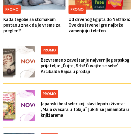
PROMO
PROMO
Kada tegobe sa stomakom
Od drvenog Egipta do Netflixa:
postanu znak da je vreme za
Ove društvene igre najbrže
pregled?
zamenjuju telefon
PROMO
Bezvremeno zaveštanje najvernijeg srpskog
prijatelja: „Čujte, Srbi! Čuvajte se sebe“
Arčibalda Rajsa u prodaji
PROMO
Japanski bestseler koji slavi lepotu života:
„Mala cvećara u Tokiju“ Jukihise Jamamota u
knjižarama