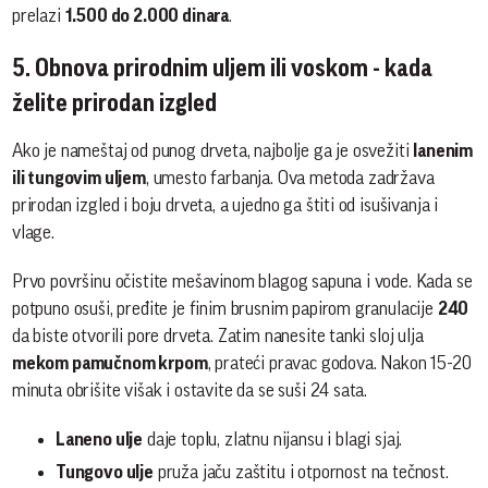
prelazi
1.500 do 2.000 dinara
.
5. Obnova prirodnim uljem ili voskom - kada
želite prirodan izgled
Ako je nameštaj od punog drveta, najbolje ga je osvežiti
lanenim
ili tungovim uljem
, umesto farbanja. Ova metoda zadržava
prirodan izgled i boju drveta, a ujedno ga štiti od isušivanja i
vlage.
Prvo površinu očistite mešavinom blagog sapuna i vode. Kada se
potpuno osuši, pređite je finim brusnim papirom granulacije
240
da biste otvorili pore drveta. Zatim nanesite tanki sloj ulja
mekom pamučnom krpom
, prateći pravac godova. Nakon 15-20
minuta obrišite višak i ostavite da se suši 24 sata.
Laneno ulje
daje toplu, zlatnu nijansu i blagi sjaj.
Tungovo ulje
pruža jaču zaštitu i otpornost na tečnost.