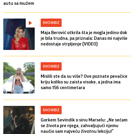
autu sa mužem
SHOWBIZ
Maja Berović otkrila šta je mogla jedino dok
je bila trudna, pa priznala: Danas mi najviše
nedostaje strpljenje (VIDEO)
SHOWBIZ
Mislili ste da su više? Ove poznate pevačice
kriju koliko su zaista visoke, a jedna ima
samo 156 centimetara
SHOWBIZ
Gorkem Sevindik o sinu Marselu: „Ne sećam
se života pre njega, zahvaljujući njemu
naučio sam najveću životnu lekciju!“