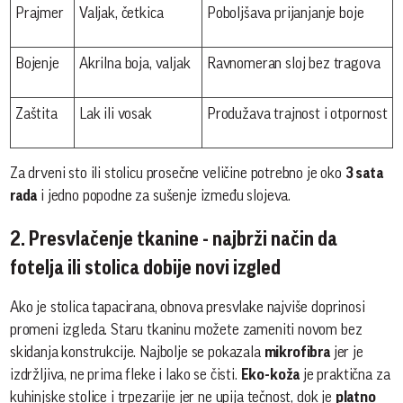
Prajmer
Valjak, četkica
Poboljšava prijanjanje boje
Bojenje
Akrilna boja, valjak
Ravnomeran sloj bez tragova
Zaštita
Lak ili vosak
Produžava trajnost i otpornost
Za drveni sto ili stolicu prosečne veličine potrebno je oko
3 sata
rada
i jedno popodne za sušenje između slojeva.
2. Presvlačenje tkanine - najbrži način da
fotelja ili stolica dobije novi izgled
Ako je stolica tapacirana, obnova presvlake najviše doprinosi
promeni izgleda. Staru tkaninu možete zameniti novom bez
skidanja konstrukcije. Najbolje se pokazala
mikrofibra
jer je
izdržljiva, ne prima fleke i lako se čisti.
Eko-koža
je praktična za
kuhinjske stolice i trpezarije jer ne upija tečnost, dok je
platno