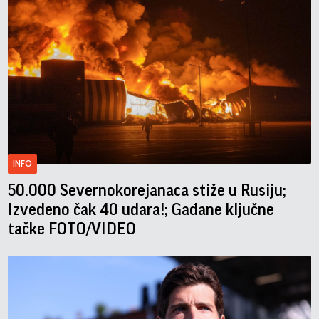
INFO
50.000 Severnokorejanaca stiže u Rusiju;
Izvedeno čak 40 udara!; Gađane ključne
tačke FOTO/VIDEO