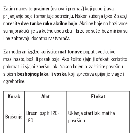
Zatim nanesite
prajmer
(osnovni premaz) koji poboljšava
prijanjanje boje i smanjuje potrošnju. Nakon sušenja (oko 2 sata)
nanesite
dve tanke ruke akrilne boje
. Akrilne boje na bazi vode
su najpraktičnije za kućnu upotrebu - brzo se suše, bez mirisa su
i ne zahtevaju dodatna rastvarača.
Za moderan izgled koristite
mat tonove
poput svetlosive,
maslinaste, bež ili pesak boje. Ako želite sjajniji efekat, koristite
polumat ili sjajni završni lak. Nakon bojenja, zaštitite površinu
slojem
bezbojnog laka
ili
voska
, koji sprečava upijanje vlage i
ogrebotine.
Korak
Alat
Efekat
Brusni papir 120-
Uklanja stari lak, matira
Brušenje
180
površinu