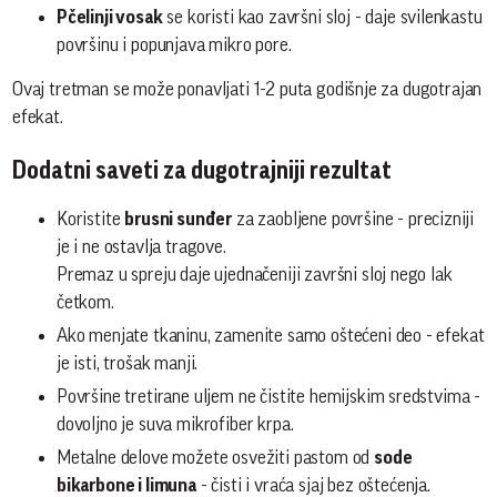
Pčelinji vosak
se koristi kao završni sloj - daje svilenkastu
površinu i popunjava mikro pore.
Ovaj tretman se može ponavljati 1-2 puta godišnje za dugotrajan
efekat.
Dodatni saveti za dugotrajniji rezultat
Koristite
brusni sunđer
za zaobljene površine - precizniji
je i ne ostavlja tragove.
Premaz u spreju daje ujednačeniji završni sloj nego lak
četkom.
Ako menjate tkaninu, zamenite samo oštećeni deo - efekat
je isti, trošak manji.
Površine tretirane uljem ne čistite hemijskim sredstvima -
dovoljno je suva mikrofiber krpa.
Metalne delove možete osvežiti pastom od
sode
bikarbone i limuna
- čisti i vraća sjaj bez oštećenja.