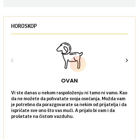
HOROSKOP
OVAN
Vi ste danas u nekom raspoloženju ni tamo ni vamo. Kao
Danas
da ne možete da pohvatate svoja osećanja. Možda vam
posve
je potrebno da porazgovarate sa nekim od prijatelja i da
susre
ispričate sve ono što vas muči. A prijalo bi vam i da
volel
prošetate na čistom vazduhu.
način