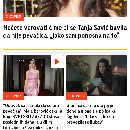
SHOWBIZ
Nećete verovati čime bi se Tanja Savić bavila
da nije pevačica: „Jako sam ponosna na to“
SHOWBIZ
SHOWBIZ
"Oduvek sam znala da ću biti
Glumica otkrila šta joj je
pevačica": Maja Berović otkrila
donela uloga zle policajke
koju SVETSKU ZVEZDU sluša
Čigdem: „Neke vrednosti
poslednjih dana, a u čijim
prevazilaze ljubav“
hitovima uživa dok se vozi u