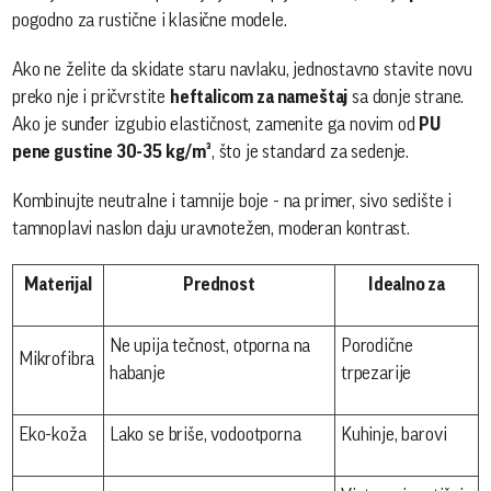
pogodno za rustične i klasične modele.
Ako ne želite da skidate staru navlaku, jednostavno stavite novu
preko nje i pričvrstite
heftalicom za nameštaj
sa donje strane.
Ako je sunđer izgubio elastičnost, zamenite ga novim od
PU
pene gustine 30-35 kg/m³
, što je standard za sedenje.
Kombinujte neutralne i tamnije boje - na primer, sivo sedište i
tamnoplavi naslon daju uravnotežen, moderan kontrast.
Materijal
Prednost
Idealno za
Ne upija tečnost, otporna na
Porodične
Mikrofibra
habanje
trpezarije
Eko-koža
Lako se briše, vodootporna
Kuhinje, barovi