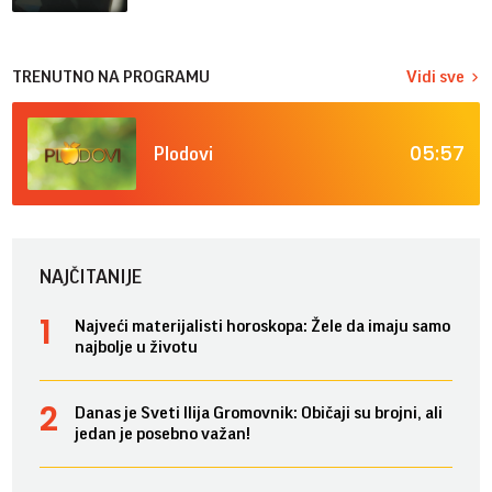
TRENUTNO NA PROGRAMU
Vidi sve
05:57
Plodovi
NAJČITANIJE
Najveći materijalisti horoskopa: Žele da imaju samo
najbolje u životu
Danas je Sveti Ilija Gromovnik: Običaji su brojni, ali
jedan je posebno važan!