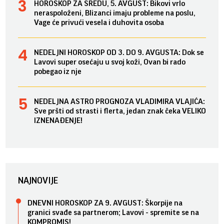
HOROSKOP ZA SREDU, 5. AVGUST: Bikovi vrlo
neraspoloženi, Blizanci imaju probleme na poslu,
Vage će privući vesela i duhovita osoba
NEDELJNI HOROSKOP OD 3. DO 9. AVGUSTA: Dok se
Lavovi super osećaju u svoj koži, Ovan bi rado
pobegao iz nje
NEDELJNA ASTRO PROGNOZA VLADIMIRA VLAJIĆA:
Sve pršti od strasti i flerta, jedan znak čeka VELIKO
IZNENAĐENJE!
NAJNOVIJE
DNEVNI HOROSKOP ZA 9. AVGUST: Škorpije na
granici svađe sa partnerom; Lavovi - spremite se na
KOMPROMIS!