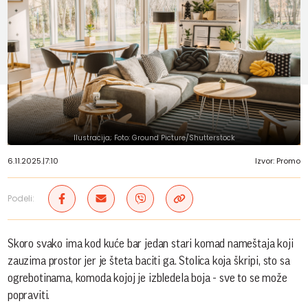
Ilustracija; Foto: Ground Picture/Shutterstock
6.11.2025.
|
7:10
Izvor: Promo
Podeli:
Skoro svako ima kod kuće bar jedan stari komad nameštaja koji
zauzima prostor jer je šteta baciti ga. Stolica koja škripi, sto sa
ogrebotinama, komoda kojoj je izbledela boja - sve to se može
popraviti.