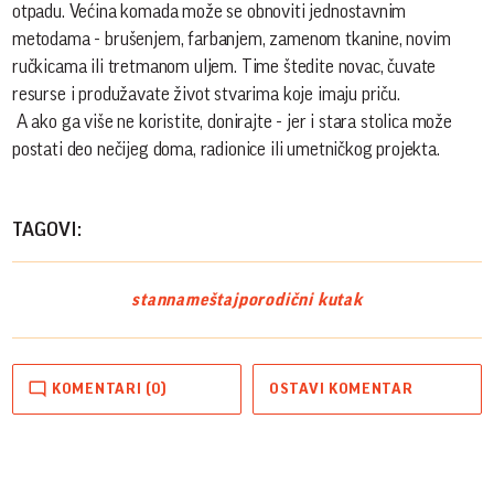
otpadu. Većina komada može se obnoviti jednostavnim
metodama - brušenjem, farbanjem, zamenom tkanine, novim
ručkicama ili tretmanom uljem. Time štedite novac, čuvate
resurse i produžavate život stvarima koje imaju priču.
A ako ga više ne koristite, donirajte - jer i stara stolica može
postati deo nečijeg doma, radionice ili umetničkog projekta.
TAGOVI:
stan
nameštaj
porodični kutak
KOMENTARI (0)
OSTAVI KOMENTAR