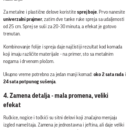
Za metalne i plastične delove koristite
sprej boje
. Prvo nanesite
univerzalni prajmer
, zatim dve tanke ruke spreja sa udaljenosti
od 25 cm. Sprej se suši za 20-30 minuta, a efekat je gotovo
trenutan.
Kombinovanje folije i spreja daje najčistiji rezultat kod komada
koji imaju različite materijale - na primer, sto sa metalnim
nogama i drvenom pločom.
Ukupno vreme potrebno za jedan manji komad:
oko 2 sata rada
i
24 sata potpunog sušenja
.
4. Zamena detalja - mala promena, veliki
efekat
Ručkice, nogice i točkići su sitni delovi koji značajno menjaju
izgled nameštaja. Zamena je jednostavna i jeftina, ali daje veliki