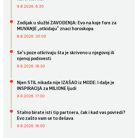
9.8.2026. 6:30
Zodijak u službi ZAVOĐENJA: Evo na koje fore za
MUVANJE „otkidaju“ znaci horoskopa
8.8.2026. 20:00
Se*s poze otkrivaju šta je skriveno u njegovoj ili
njenoj podsvesti
8.8.2026. 18:30
Njen STIL nikada nije IZAŠAO iz MODE: I dalje je
INSPIRACIJA za MILIONE ljudi
8.8.2026. 17:00
Stalno birate isti tip partnera, čak i kad vas povredi?
Evo zašto vam se to dešava
8.8.2026. 16:00