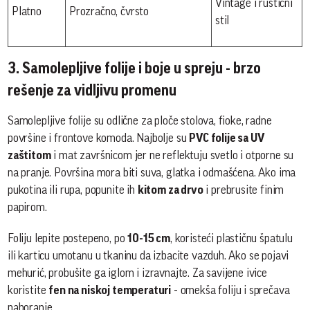
Vintage i rustični
Platno
Prozračno, čvrsto
stil
3. Samolepljive folije i boje u spreju - brzo
rešenje za vidljivu promenu
Samolepljive folije su odlične za ploče stolova, fioke, radne
površine i frontove komoda. Najbolje su
PVC folije sa UV
zaštitom
i mat završnicom jer ne reflektuju svetlo i otporne su
na pranje. Površina mora biti suva, glatka i odmašćena. Ako ima
pukotina ili rupa, popunite ih
kitom za drvo
i prebrusite finim
papirom.
Foliju lepite postepeno, po
10-15 cm
, koristeći plastičnu špatulu
ili karticu umotanu u tkaninu da izbacite vazduh. Ako se pojavi
mehurić, probušite ga iglom i izravnajte. Za savijene ivice
koristite
fen na niskoj temperaturi
- omekša foliju i sprečava
naboranje.