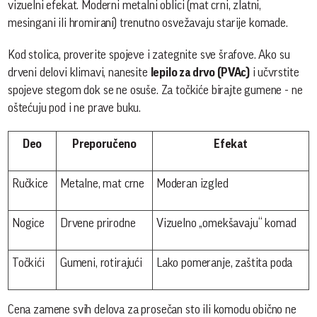
vizuelni efekat. Moderni metalni oblici (mat crni, zlatni,
mesingani ili hromirani) trenutno osvežavaju starije komade.
Kod stolica, proverite spojeve i zategnite sve šrafove. Ako su
drveni delovi klimavi, nanesite
lepilo za drvo (PVAc)
i učvrstite
spojeve stegom dok se ne osuše. Za točkiće birajte gumene - ne
oštećuju pod i ne prave buku.
Deo
Preporučeno
Efekat
Ručkice
Metalne, mat crne
Moderan izgled
Nogice
Drvene prirodne
Vizuelno „omekšavaju“ komad
Točkići
Gumeni, rotirajući
Lako pomeranje, zaštita poda
Cena zamene svih delova za prosečan sto ili komodu obično ne