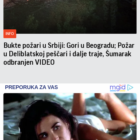
INFO
Bukte požari u Srbiji: Gori u Beogradu; Požar
u Deliblatskoj peščari i dalje traje, Šumarak
odbranjen VIDEO