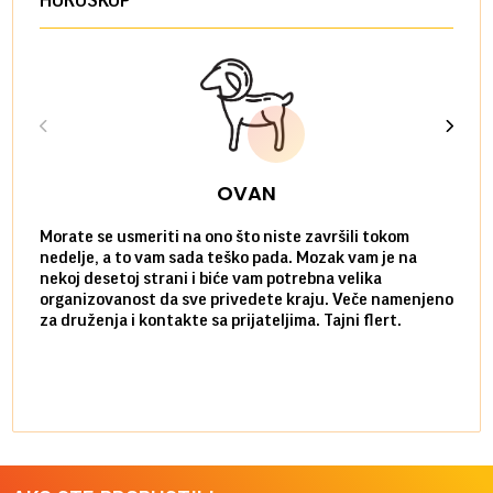
OVAN
Morate se usmeriti na ono što niste završili tokom
Sve n
nedelje, a to vam sada teško pada. Mozak vam je na
potpu
nekoj desetoj strani i biće vam potrebna velika
stvar
organizovanost da sve privedete kraju. Veče namenjeno
tempo
za druženja i kontakte sa prijateljima. Tajni flert.
najbl