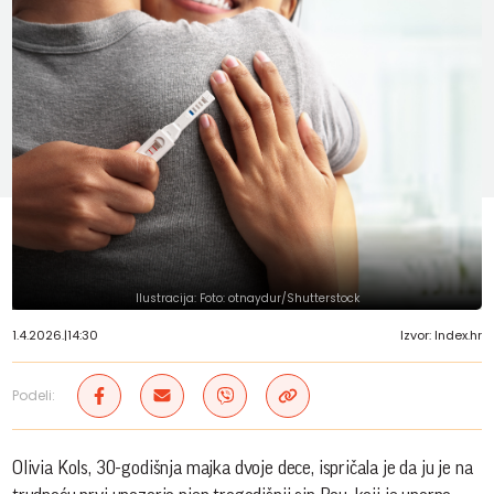
Ilustracija: Foto: otnaydur/Shutterstock
1.4.2026.
|
14:30
Izvor: Index.hr
Podeli:
Olivia Kols, 30-godišnja majka dvoje dece, ispričala je da ju je na