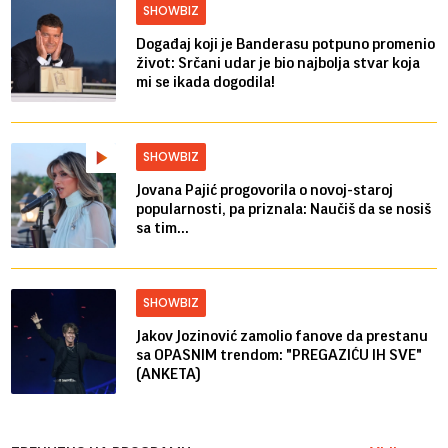
SHOWBIZ
Događaj koji je Banderasu potpuno promenio
život: Srčani udar je bio najbolja stvar koja
mi se ikada dogodila!
SHOWBIZ
Jovana Pajić progovorila o novoj-staroj
popularnosti, pa priznala: Naučiš da se nosiš
sa tim...
SHOWBIZ
Jakov Jozinović zamolio fanove da prestanu
sa OPASNIM trendom: "PREGAZIĆU IH SVE"
(ANKETA)