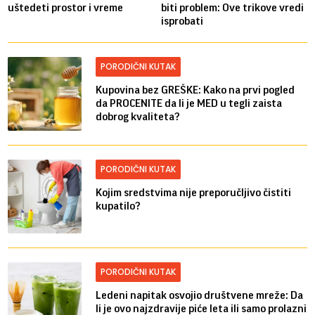
uštedeti prostor i vreme
biti problem: Ove trikove vredi
isprobati
PORODIČNI KUTAK
Kupovina bez GREŠKE: Kako na prvi pogled
da PROCENITE da li je MED u tegli zaista
dobrog kvaliteta?
PORODIČNI KUTAK
Kojim sredstvima nije preporučljivo čistiti
kupatilo?
PORODIČNI KUTAK
Ledeni napitak osvojio društvene mreže: Da
li je ovo najzdravije piće leta ili samo prolazni