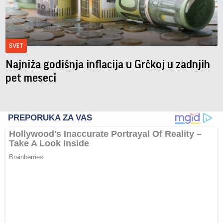
SVET
Najniža godišnja inflacija u Grčkoj u zadnjih
pet meseci