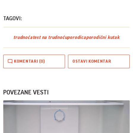
TAGOVI:
trudnoća
test na trudnoću
porodica
porodični kutak
KOMENTARI (0)
OSTAVI KOMENTAR
POVEZANE VESTI