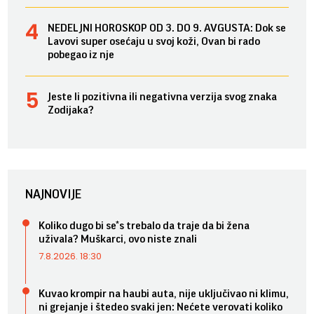
NEDELJNI HOROSKOP OD 3. DO 9. AVGUSTA: Dok se
Lavovi super osećaju u svoj koži, Ovan bi rado
pobegao iz nje
Jeste li pozitivna ili negativna verzija svog znaka
Zodijaka?
NAJNOVIJE
Koliko dugo bi se*s trebalo da traje da bi žena
uživala? Muškarci, ovo niste znali
7.8.2026. 18:30
Kuvao krompir na haubi auta, nije uključivao ni klimu,
ni grejanje i štedeo svaki jen: Nećete verovati koliko