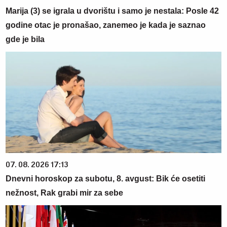
Marija (3) se igrala u dvorištu i samo je nestala: Posle 42
godine otac je pronašao, zanemeo je kada je saznao
gde je bila
07. 08. 2026 17:13
Dnevni horoskop za subotu, 8. avgust: Bik će osetiti
nežnost, Rak grabi mir za sebe