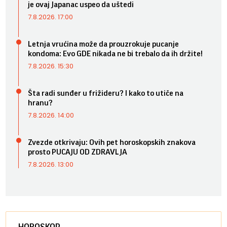
je ovaj Japanac uspeo da uštedi
7.8.2026. 17:00
Letnja vrućina može da prouzrokuje pucanje
kondoma: Evo GDE nikada ne bi trebalo da ih držite!
7.8.2026. 15:30
Šta radi sunđer u frižideru? I kako to utiče na
hranu?
7.8.2026. 14:00
Zvezde otkrivaju: Ovih pet horoskopskih znakova
prosto PUCAJU OD ZDRAVLJA
7.8.2026. 13:00
HOROSKOP