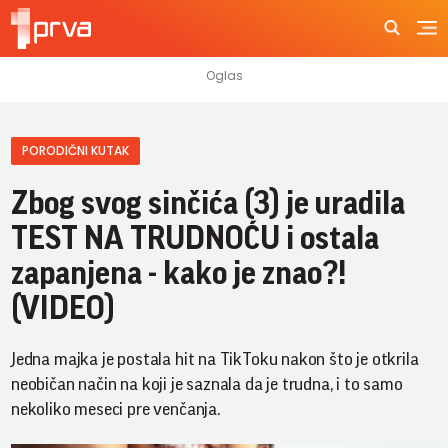
PORODIČNI KUTAK
Zbog svog sinčića (3) je uradila
TEST NA TRUDNOĆU i ostala
zapanjena - kako je znao?!
(VIDEO)
Jedna majka je postala hit na TikToku nakon što je otkrila
neobičan način na koji je saznala da je trudna, i to samo
nekoliko meseci pre venčanja.