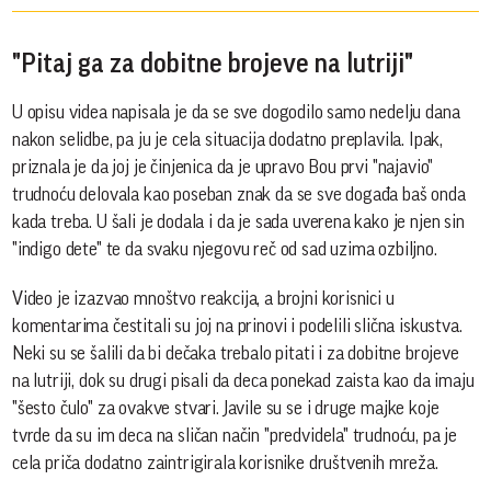
"Pitaj ga za dobitne brojeve na lutriji"
U opisu videa napisala je da se sve dogodilo samo nedelju dana
nakon selidbe, pa ju je cela situacija dodatno preplavila. Ipak,
priznala je da joj je činjenica da je upravo Bou prvi "najavio"
trudnoću delovala kao poseban znak da se sve događa baš onda
kada treba. U šali je dodala i da je sada uverena kako je njen sin
"indigo dete" te da svaku njegovu reč od sad uzima ozbiljno.
Video je izazvao mnoštvo reakcija, a brojni korisnici u
komentarima čestitali su joj na prinovi i podelili slična iskustva.
Neki su se šalili da bi dečaka trebalo pitati i za dobitne brojeve
na lutriji, dok su drugi pisali da deca ponekad zaista kao da imaju
"šesto čulo" za ovakve stvari. Javile su se i druge majke koje
tvrde da su im deca na sličan način "predvidela" trudnoću, pa je
cela priča dodatno zaintrigirala korisnike društvenih mreža.