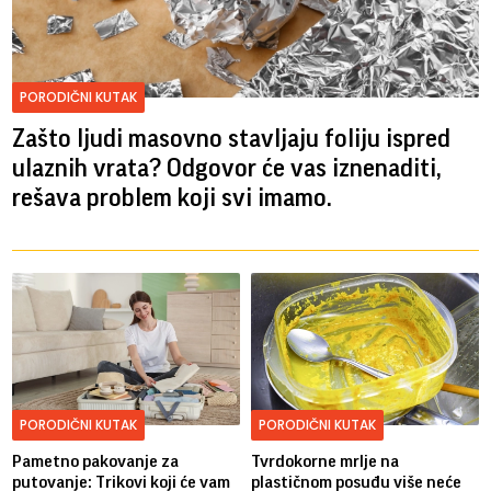
PORODIČNI KUTAK
Zašto ljudi masovno stavljaju foliju ispred
ulaznih vrata? Odgovor će vas iznenaditi,
rešava problem koji svi imamo.
PORODIČNI KUTAK
PORODIČNI KUTAK
Pametno pakovanje za
Tvrdokorne mrlje na
putovanje: Trikovi koji će vam
plastičnom posuđu više neće