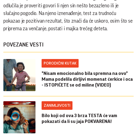
odlučila je proveriti govori li njen sin nešto bezazleno ili je
slučajno pogodio. Na njeno iznenađenje, test za trudnoću
pokazao je pozitivan rezultat, što znači da će uskoro, osim što se
priprema za venčanje, postati i majka trećeg deteta.
POVEZANE VESTI
PORODIČNI KUTAK
"Nisam emocionalno bila spremna na ovo"
Mama podelila dirljivi momenat ćerkice i oca
- ISTOPIĆETE se od miline (VIDEO)
ZANIMLJIVOSTI
Bilo koji od ova 3 brza TESTA će vam
pokazati da li su jaja POKVARENA!