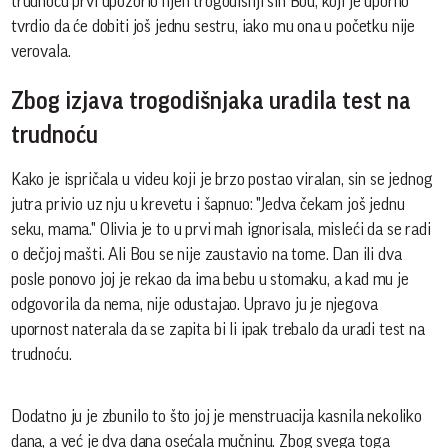
trudnoću prvi upozorio njen trogodišnji sin Bou, koji je uporno
tvrdio da će dobiti još jednu sestru, iako mu ona u početku nije
verovala.
Zbog izjava trogodišnjaka uradila test na
trudnoću
Kako je ispričala u videu koji je brzo postao viralan, sin se jednog
jutra privio uz nju u krevetu i šapnuo: "Jedva čekam još jednu
seku, mama." Olivia je to u prvi mah ignorisala, misleći da se radi
o dečjoj mašti. Ali Bou se nije zaustavio na tome. Dan ili dva
posle ponovo joj je rekao da ima bebu u stomaku, a kad mu je
odgovorila da nema, nije odustajao. Upravo ju je njegova
upornost naterala da se zapita bi li ipak trebalo da uradi test na
trudnoću.
Dodatno ju je zbunilo to što joj je menstruacija kasnila nekoliko
dana, a već je dva dana osećala mučninu. Zbog svega toga