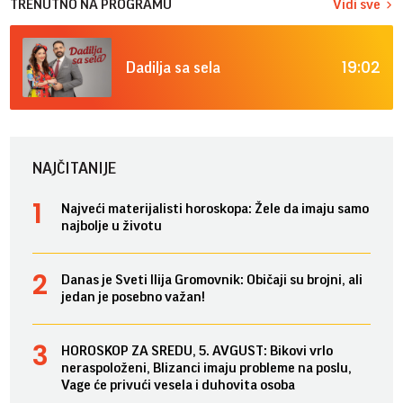
TRENUTNO NA PROGRAMU
Vidi sve
19:02
Dadilja sa sela
NAJČITANIJE
Najveći materijalisti horoskopa: Žele da imaju samo
najbolje u životu
Danas je Sveti Ilija Gromovnik: Običaji su brojni, ali
jedan je posebno važan!
HOROSKOP ZA SREDU, 5. AVGUST: Bikovi vrlo
neraspoloženi, Blizanci imaju probleme na poslu,
Vage će privući vesela i duhovita osoba