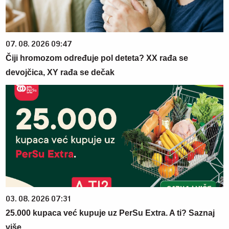
07. 08. 2026 09:47
Čiji hromozom određuje pol deteta? XX rađa se
devojčica, XY rađa se dečak
03. 08. 2026 07:31
25.000 kupaca već kupuje uz PerSu Extra. A ti? Saznaj
više