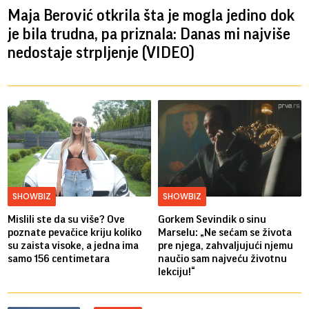
Maja Berović otkrila šta je mogla jedino dok
je bila trudna, pa priznala: Danas mi najviše
nedostaje strpljenje (VIDEO)
SHOWBIZ
SHOWBIZ
Mislili ste da su više? Ove
Gorkem Sevindik o sinu
poznate pevačice kriju koliko
Marselu: „Ne sećam se života
su zaista visoke, a jedna ima
pre njega, zahvaljujući njemu
samo 156 centimetara
naučio sam najveću životnu
lekciju!“