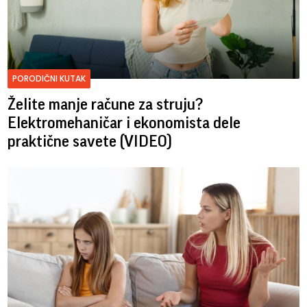
PORODIČNI KUTAK
Želite manje račune za struju?
Elektromehaničar i ekonomista dele
praktične savete (VIDEO)