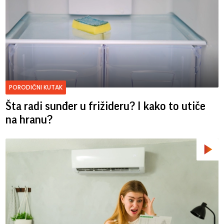
PORODIČNI KUTAK
Šta radi sunđer u frižideru? I kako to utiče
na hranu?