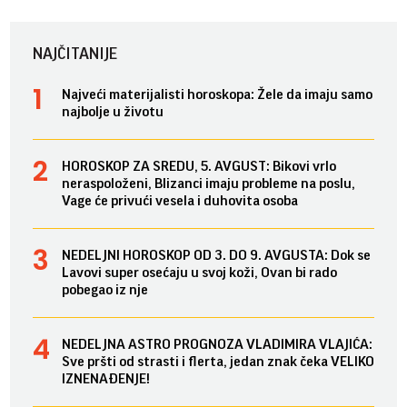
NAJČITANIJE
Najveći materijalisti horoskopa: Žele da imaju samo
najbolje u životu
HOROSKOP ZA SREDU, 5. AVGUST: Bikovi vrlo
neraspoloženi, Blizanci imaju probleme na poslu,
Vage će privući vesela i duhovita osoba
NEDELJNI HOROSKOP OD 3. DO 9. AVGUSTA: Dok se
Lavovi super osećaju u svoj koži, Ovan bi rado
pobegao iz nje
NEDELJNA ASTRO PROGNOZA VLADIMIRA VLAJIĆA:
Sve pršti od strasti i flerta, jedan znak čeka VELIKO
IZNENAĐENJE!