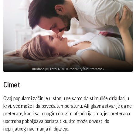
Ilustracija; Foto: NDAB Creativity/Shutterstock
Cimet
Ovaj popularni začin je u stanju ne samo da stimuliše cirkulaciju
krvi, već može i da poveća temperaturu. Ali glavna stvar je da ne
preterate, kao i sa mnogim drugim afrodizijacima, jer preterana
upotreba poboljšava peristaltiku, što može dovesti do
neprijatnog nadimanja ili dijareje.