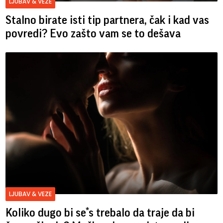
LJUBAV & VEZE
Stalno birate isti tip partnera, čak i kad vas
povredi? Evo zašto vam se to dešava
LJUBAV & VEZE
Koliko dugo bi se*s trebalo da traje da bi