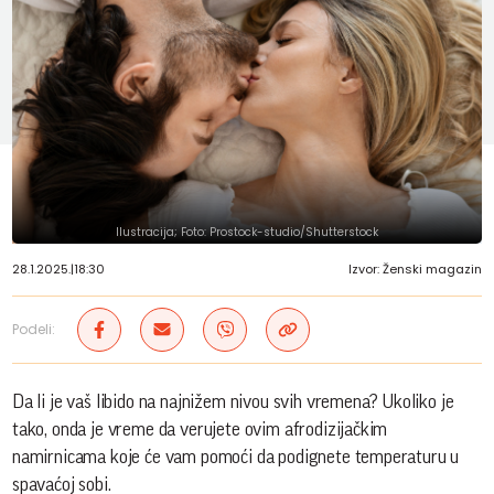
Ilustracija; Foto: Prostock-studio/Shutterstock
28.1.2025.
|
18:30
Izvor: Ženski magazin
Podeli:
Da li je vaš libido na najnižem nivou svih vremena? Ukoliko je
tako, onda je vreme da verujete ovim afrodizijačkim
namirnicama koje će vam pomoći da podignete temperaturu u
spavaćoj sobi.