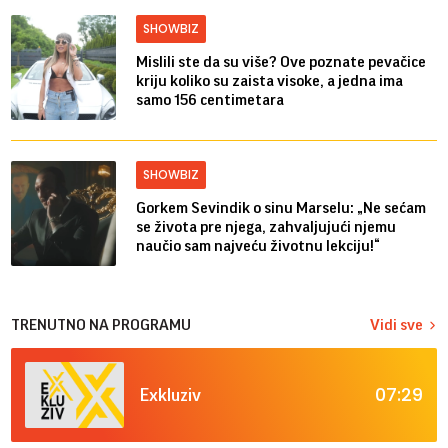
SHOWBIZ
Mislili ste da su više? Ove poznate pevačice
kriju koliko su zaista visoke, a jedna ima
samo 156 centimetara
SHOWBIZ
Gorkem Sevindik o sinu Marselu: „Ne sećam
se života pre njega, zahvaljujući njemu
naučio sam najveću životnu lekciju!“
TRENUTNO NA PROGRAMU
Vidi sve
07:29
Exkluziv