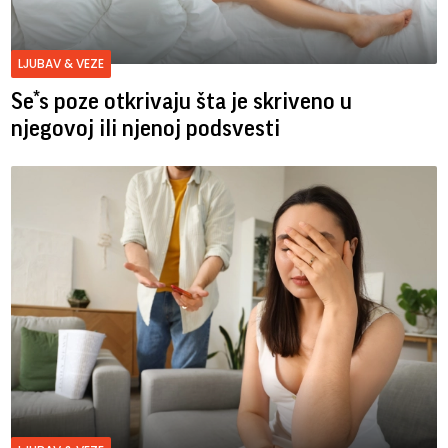
LJUBAV & VEZE
Se*s poze otkrivaju šta je skriveno u
njegovoj ili njenoj podsvesti