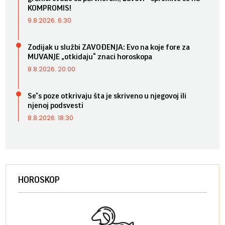
KOMPROMIS!
9.8.2026. 6:30
Zodijak u službi ZAVOĐENJA: Evo na koje fore za
MUVANJE „otkidaju“ znaci horoskopa
8.8.2026. 20:00
Se*s poze otkrivaju šta je skriveno u njegovoj ili
njenoj podsvesti
8.8.2026. 18:30
HOROSKOP