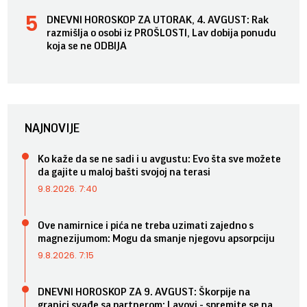
DNEVNI HOROSKOP ZA UTORAK, 4. AVGUST: Rak
razmišlja o osobi iz PROŠLOSTI, Lav dobija ponudu
koja se ne ODBIJA
NAJNOVIJE
Ko kaže da se ne sadi i u avgustu: Evo šta sve možete
da gajite u maloj bašti svojoj na terasi
9.8.2026. 7:40
Ove namirnice i pića ne treba uzimati zajedno s
magnezijumom: Mogu da smanje njegovu apsorpciju
9.8.2026. 7:15
DNEVNI HOROSKOP ZA 9. AVGUST: Škorpije na
granici svađe sa partnerom; Lavovi - spremite se na