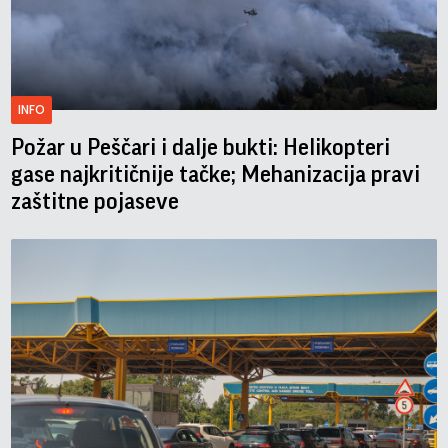
INFO
Požar u Peščari i dalje bukti: Helikopteri
gase najkritičnije tačke; Mehanizacija pravi
zaštitne pojaseve