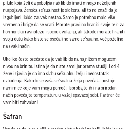
pilule koja želi da poboljša naš libido imati mnogo neželjenih
nuspojava. Ženska se*sualnost je složena, ali to ne znači da je
izgubljeni libido zauvek nestao. Samo je potrebno malo više
vremena i brige da se vrati. Morate pravilno hraniti svoje telo za
hormonsku ravnotežu i sočnu ovulaciju, ali takođe morate hraniti
svoju dušu kako biste se osećali ne samo se*sualno, već poželjno
na svaki način.
Ukoliko često osećate da je vaš libido na najnižem mogućem
nivou ne brinite. Istina je da niste sami jer prema studiji 1 od 4
žene izjavila je da ima slabu se*sualnu želju i nedostatak
uzbuđenja. Kako bi se vaša se*sualna želja povećala, postoje
namirnice koje vam mogu pomoći. Isprobajte ih i na prirodan
način povećajte temperaturu u vašoj spavaćoj sobi. Partner će
vam biti zahvalan!
Šafran