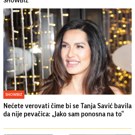
SHOWBIZ
SHOWBIZ
Nećete verovati čime bi se Tanja Savić bavila
da nije pevačica: „Jako sam ponosna na to“