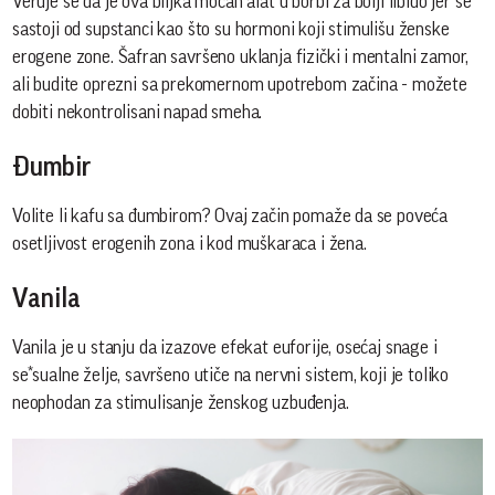
Veruje se da je ova biljka moćan alat u borbi za bolji libido jer se
sastoji od supstanci kao što su hormoni koji stimulišu ženske
erogene zone. Šafran savršeno uklanja fizički i mentalni zamor,
ali budite oprezni sa prekomernom upotrebom začina - možete
dobiti nekontrolisani napad smeha.
Đumbir
Volite li kafu sa đumbirom? Ovaj začin pomaže da se poveća
osetljivost erogenih zona i kod muškaraca i žena.
Vanila
Vanila je u stanju da izazove efekat euforije, osećaj snage i
se*sualne želje, savršeno utiče na nervni sistem, koji je toliko
neophodan za stimulisanje ženskog uzbuđenja.