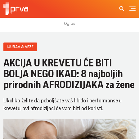
LJUBAV & VEZE
AKCIJA U KREVETU ĆE BITI
BOLJA NEGO IKAD: 8 najboljih
prirodnih AFRODIZIJAKA za žene
Ukoliko želite da poboljšate vaš libido i performanse u
krevetu, ovi afrodizijaci će vam biti od koristi.