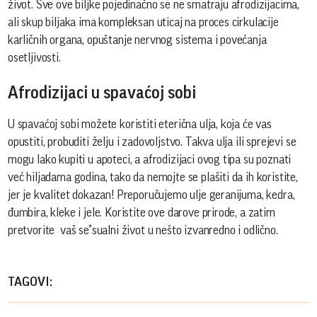
život. Sve ove biljke pojedinačno se ne smatraju afrodizijacima,
ali skup biljaka ima kompleksan uticaj na proces cirkulacije
karličnih organa, opuštanje nervnog sistema i povećanja
osetljivosti.
Afrodizijaci u spavaćoj sobi
U spavaćoj sobi možete koristiti eterična ulja, koja će vas
opustiti, probuditi želju i zadovoljstvo. Takva ulja ili sprejevi se
mogu lako kupiti u apoteci, a afrodizijaci ovog tipa su poznati
već hiljadama godina, tako da nemojte se plašiti da ih koristite,
jer je kvalitet dokazan! Preporučujemo ulje geranijuma, kedra,
đumbira, kleke i jele. Koristite ove darove prirode, a zatim
pretvorite vaš se*sualni život u nešto izvanredno i odlično.
TAGOVI: