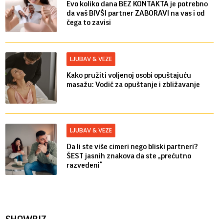
Evo koliko dana BEZ KONTAKTA je potrebno
da vaš BIVŠI partner ZABORAVI na vas i od
čega to zavisi
LJUBAV & VEZE
Kako pružiti voljenoj osobi opuštajuću
masažu: Vodič za opuštanje i zbližavanje
LJUBAV & VEZE
Da li ste više cimeri nego bliski partneri?
ŠEST jasnih znakova da ste „prećutno
razvedeni“