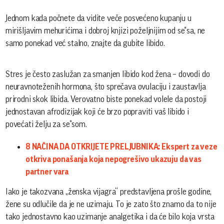
Jednom kada počnete da vidite veče posvećeno kupanju u
mirišljavim mehurićima i dobroj knjizi poželjnijim od se*sa, ne
samo ponekad već stalno, znajte da gubite libido.
Stres je često zaslužan za smanjen libido kod žena – dovodi do
neuravnoteženih hormona, što sprečava ovulaciju i zaustavlja
prirodni skok libida. Verovatno biste ponekad volele da postoji
jednostavan afrodizijak koji će brzo popraviti vaš libido i
povećati želju za se*som.
8 NAČINA DA OTKRIJETE PRELJUBNIKA: Ekspert za veze
otkriva ponašanja koja nepogrešivo ukazuju da vas
partner vara
Iako je takozvana „ženska vijagra“ predstavljena prošle godine,
žene su odlučile da je ne uzimaju. To je zato što znamo da to nije
tako jednostavno kao uzimanje analgetika i da će bilo koja vrsta