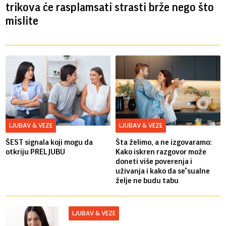
trikova će rasplamsati strasti brže nego što
mislite
LJUBAV & VEZE
LJUBAV & VEZE
ŠEST signala koji mogu da
Šta želimo, a ne izgovaramo:
otkriju PRELJUBU
Kako iskren razgovor može
doneti više poverenja i
uživanja i kako da se*sualne
želje ne budu tabu
LJUBAV & VEZE