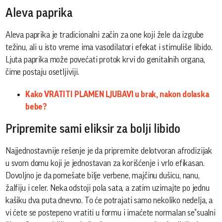
Aleva paprika
Aleva paprika je tradicionalni začin za one koji žele da izgube
težinu, ali u isto vreme ima vasodilatori efekat i stimuliše libido.
Ljuta paprika može povećati protok krvi do genitalnih organa,
čime postaju osetljiviji.
Kako VRATITI PLAMEN LJUBAVI u brak, nakon dolaska
bebe?
Pripremite sami eliksir za bolji libido
Najjednostavnije rešenje je da pripremite delotvoran afrodizijak
u svom domu koji je jednostavan za korišćenje i vrlo efikasan.
Dovoljno je da pomešate bilje verbene, majčinu dušicu, nanu,
žalfiju i celer. Neka odstoji pola sata, a zatim uzimajte po jednu
kašiku dva puta dnevno. To će potrajati samo nekoliko nedelja, a
vi ćete se postepeno vratiti u formu i imaćete normalan se*sualni