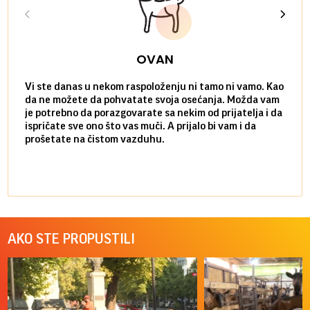
OVAN
Vi ste danas u nekom raspoloženju ni tamo ni vamo. Kao
Danas
da ne možete da pohvatate svoja osećanja. Možda vam
posve
je potrebno da porazgovarate sa nekim od prijatelja i da
susre
ispričate sve ono što vas muči. A prijalo bi vam i da
volel
prošetate na čistom vazduhu.
način
AKO STE PROPUSTILI