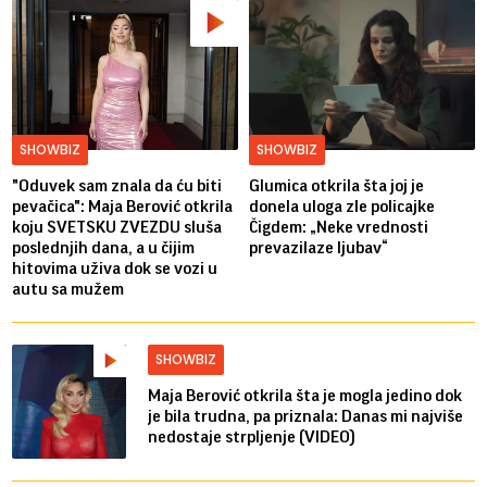
SHOWBIZ
SHOWBIZ
"Oduvek sam znala da ću biti
Glumica otkrila šta joj je
pevačica": Maja Berović otkrila
donela uloga zle policajke
koju SVETSKU ZVEZDU sluša
Čigdem: „Neke vrednosti
poslednjih dana, a u čijim
prevazilaze ljubav“
hitovima uživa dok se vozi u
autu sa mužem
SHOWBIZ
Maja Berović otkrila šta je mogla jedino dok
je bila trudna, pa priznala: Danas mi najviše
nedostaje strpljenje (VIDEO)