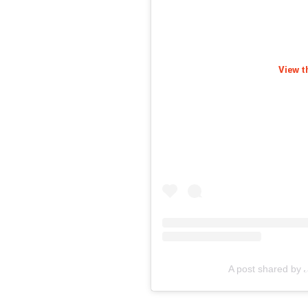
View t
A post shared by ℳ𝑜