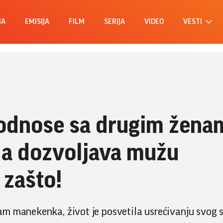
MA
EMISIJA
FILM
SERIJA
VIDEO
VESTI
 odnose sa drugim žena
da dozvoljava mužu
 zašto!
am manekenka, život je posvetila usrećivanju svog 