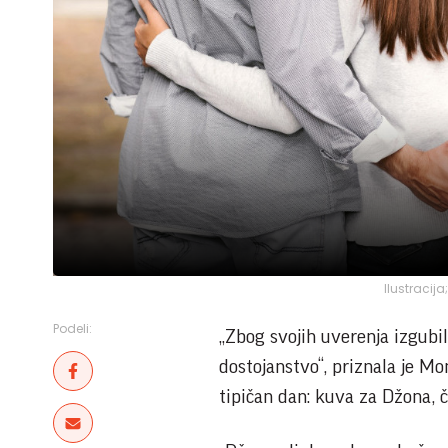
Ilustracij
Podeli:
„Zbog svojih uverenja izgubil
dostojanstvo“, priznala je Mo
tipičan dan: kuva za Džona, č