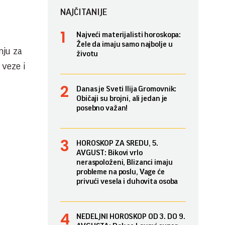
NAJČITANIJE
Najveći materijalisti horoskopa:
Žele da imaju samo najbolje u
nju za
životu
 veze i
Danas je Sveti Ilija Gromovnik:
Običaji su brojni, ali jedan je
posebno važan!
HOROSKOP ZA SREDU, 5.
AVGUST: Bikovi vrlo
neraspoloženi, Blizanci imaju
probleme na poslu, Vage će
privući vesela i duhovita osoba
NEDELJNI HOROSKOP OD 3. DO 9.