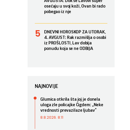
AVGUSTA: Dok se Lavovi super
osećaju u svoj koži, Ovan bi rado
pobegao iz nje
DNEVNI HOROSKOP ZA UTORAK,
4. AVGUST: Rak razmišlja o osobi
iz PROŠLOSTI, Lav dobija
ponudu koja se ne ODBIJA
NAJNOVIJE
Glumica otkrila šta joj je donela
uloga zle policajke Čigdem: „Neke
vrednosti prevazilaze ljubav“
8.8.2026. 8:11