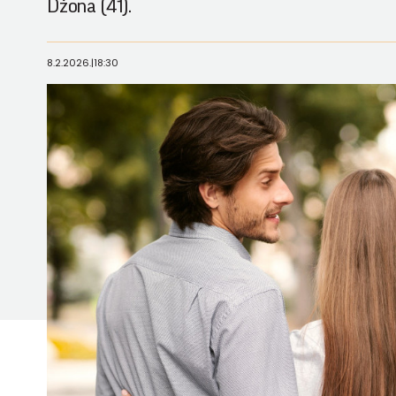
Džona (41).
8.2.2026.
|
18:30