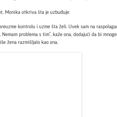
ot, Monika otkriva šta je uzbuđuje:
preuzme kontrolu i uzme šta želi. Uvek sam na raspolaga
. Nemam problema s tim“, kaže ona, dodajući da bi mnoge
više žena razmišljalo kao ona.