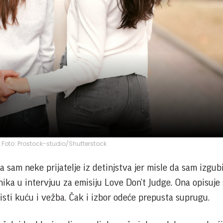
a; Foto: Prostock-studio/Shutterstock
a sam neke prijatelje iz detinjstva jer misle da sam izgub
nika u intervjuu za emisiju Love Don’t Judge. Ona opisuje 
isti kuću i vežba. Čak i izbor odeće prepusta suprugu.