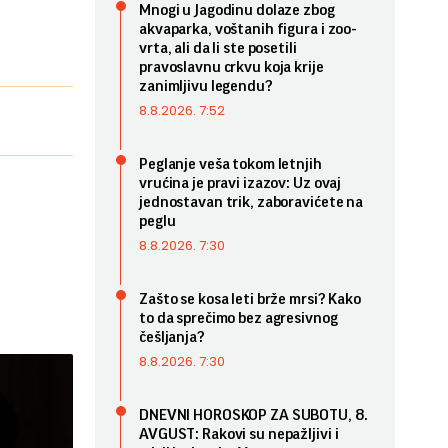
Mnogi u Jagodinu dolaze zbog
akvaparka, voštanih figura i zoo-
vrta, ali da li ste posetili
pravoslavnu crkvu koja krije
zanimljivu legendu?
8.8.2026. 7:52
Peglanje veša tokom letnjih
vrućina je pravi izazov: Uz ovaj
jednostavan trik, zaboravićete na
peglu
8.8.2026. 7:30
Zašto se kosa leti brže mrsi? Kako
to da sprečimo bez agresivnog
češljanja?
8.8.2026. 7:30
DNEVNI HOROSKOP ZA SUBOTU, 8.
AVGUST: Rakovi su nepažljivi i