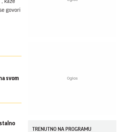
“, kaže
se govori
 na svom
stalno
TRENUTNO NA PROGRAMU