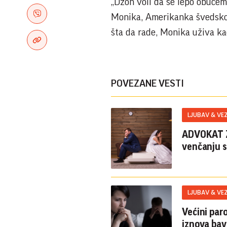
„Džon voli da se lepo obučem
Monika, Amerikanka švedskog
šta da rade, Monika uživa ka
POVEZANE VESTI
LJUBAV & VE
ADVOKAT Z
venčanju 
LJUBAV & VE
Većini par
iznova bav