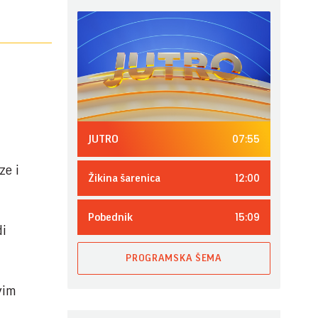
07:55
JUTRO
ze i
12:00
Žikina šarenica
15:09
Pobednik
di
PROGRAMSKA ŠEMA
vim