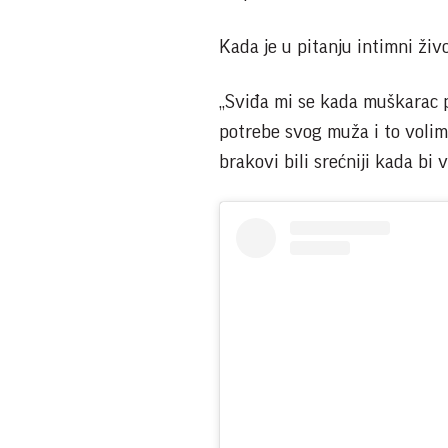
Kada je u pitanju intimni živ
„Sviđa mi se kada muškarac 
potrebe svog muža i to volim
brakovi bili srećniji kada bi 