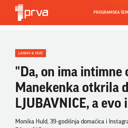
PROGRAMSKA ŠE
LJUBAV & VEZE
"Da, on ima intimne
Manekenka otkrila 
LJUBAVNICE, a evo i
Monika Huld, 39-godišnja domaćica i Instagr