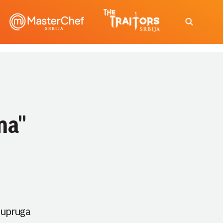
ma"
supruga