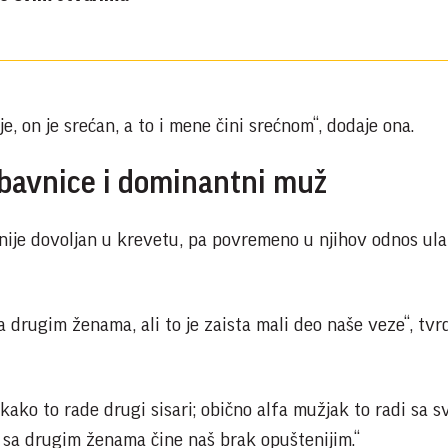
e, on je srećan, a to i mene čini srećnom“, dodaje ona.
ubavnice i dominantni muž
 nije dovoljan u krevetu, pa povremeno u njihov odnos ula
 drugim ženama, ali to je zaista mali deo naše veze“, tvr
kako to rade drugi sisari; obično alfa mužjak to radi sa s
 sa drugim ženama čine naš brak opuštenijim.“