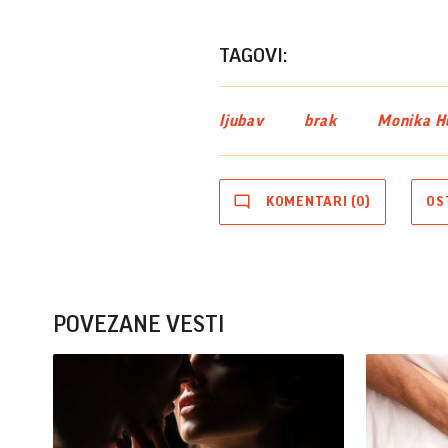
TAGOVI:
ljubav
brak
Monika H
KOMENTARI (0)
OS
POVEZANE VESTI