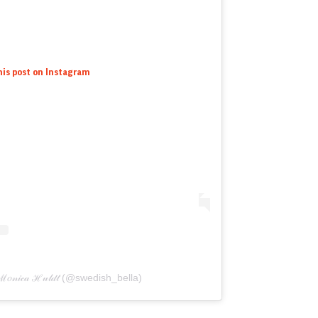
his post on Instagram
𝓃𝒾𝒸𝒶 ℋ𝓊𝓁𝒹𝓉 (@swedish_bella)