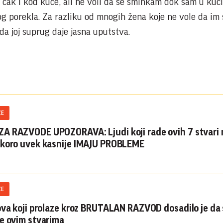
 čak i kod kuće, ali ne voli da se šminkam dok sam u kući
 porekla. Za razliku od mnogih žena koje ne vole da im 
da joj suprug daje jasna uputstva.
ZE
A RAZVODE UPOZORAVA: Ljudi koji rade ovih 7 stvari
skoro uvek kasnije IMAJU PROBLEME
ZE
ova koji prolaze kroz BRUTALAN RAZVOD dosadilo je da 
e ovim stvarima