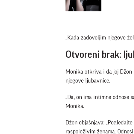
„Kada zadovoljim njegove želj
Otvoreni brak: lj
Monika otkriva i da joj Džon
njegove ljubavnice.
„Da, on ima intimne odnose sa
Monika.
Džon objašnjava: „Pogledajte 
raspoloživim ženama. Odnosi