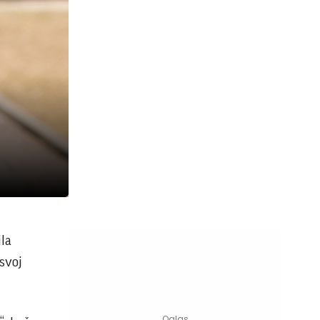
ila
svoj