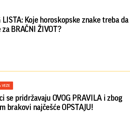
LISTA: Koje horoskopske znake treba da
e za BRAČNI ŽIVOT?
& VEZE
ci se pridržavaju OVOG PRAVILA i zbog
im brakovi najčešće OPSTAJU!