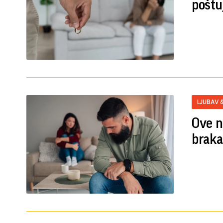
poštu
LJUBAV 
Ove n
braka 