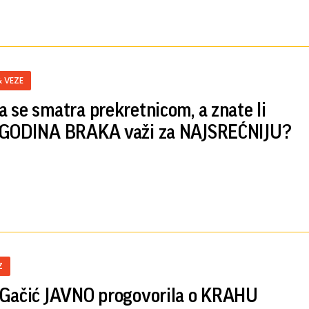
& VEZE
 se smatra prekretnicom, a znate li
 GODINA BRAKA važi za NAJSREĆNIJU?
Z
Gačić JAVNO progovorila o KRAHU