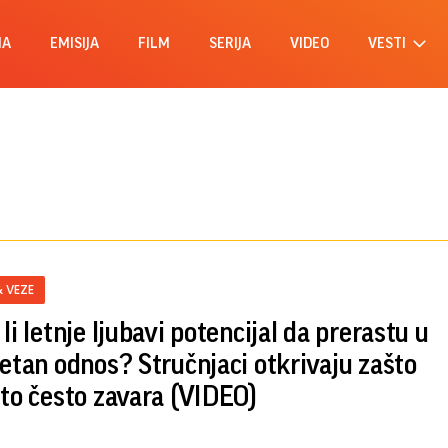
MA
EMISIJA
FILM
SERIJA
VIDEO
VESTI
& VEZE
li letnje ljubavi potencijal da prerastu u
tetan odnos? Stručnjaci otkrivaju zašto
eto često zavara (VIDEO)