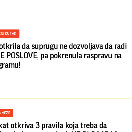
NI KUTAK
otkrila da suprugu ne dozvoljava da radi
 POSLOVE, pa pokrenula raspravu na
gramu!
& VEZE
at otkriva 3 pravila koja treba da