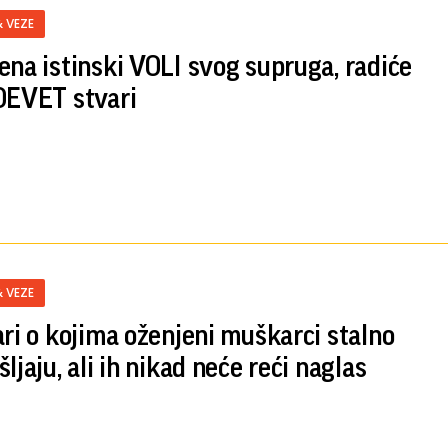
& VEZE
ena istinski VOLI svog supruga, radiće
DEVET stvari
& VEZE
ari o kojima oženjeni muškarci stalno
ljaju, ali ih nikad neće reći naglas