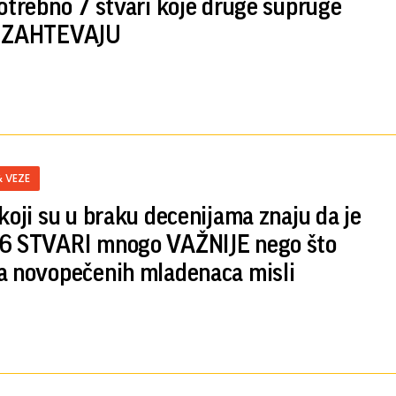
potrebno 7 stvari koje druge supruge
o ZAHTEVAJU
& VEZE
 koji su u braku decenijama znaju da je
6 STVARI mnogo VAŽNIJE nego što
a novopečenih mladenaca misli