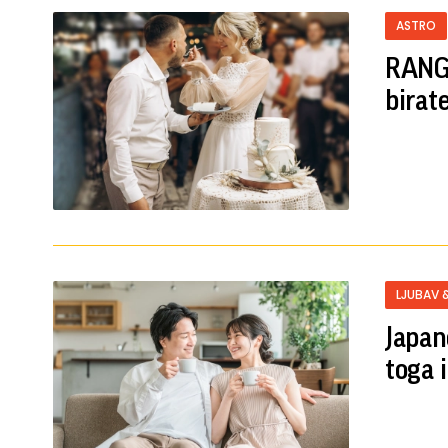
ASTRO
RANG 
birat
LJUBAV 
Japan
toga 