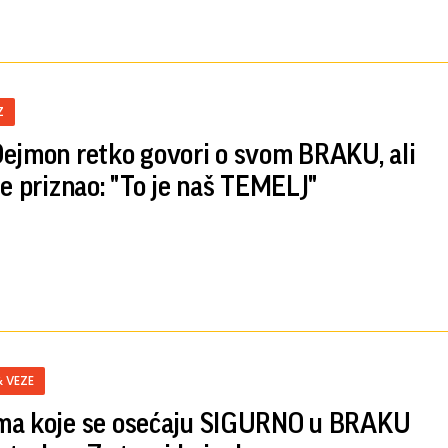
Z
ejmon retko govori o svom BRAKU, ali
je priznao: "To je naš TEMELJ"
& VEZE
a koje se osećaju SIGURNO u BRAKU