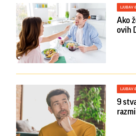
LJUBAV 
Ako ž
ovih 
LJUBAV 
9 stv
razmiš