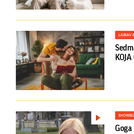
LJUBAV 
Sedma
KOJA
SHOWBI
Goga 