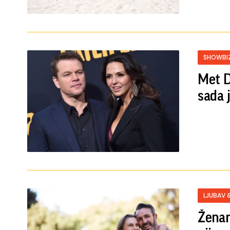
SHOWBI
Met D
sada 
LJUBAV 
Ženam