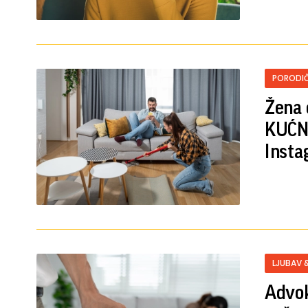
PORODIČ
Žena 
KUĆNE
Insta
LJUBAV 
Advok