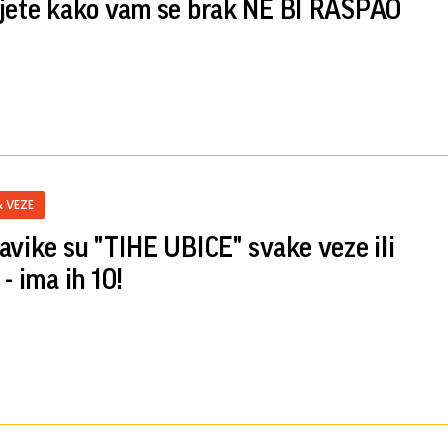
jete kako vam se brak NE BI RASPAO
& VEZE
avike su "TIHE UBICE" svake veze ili
- ima ih 10!