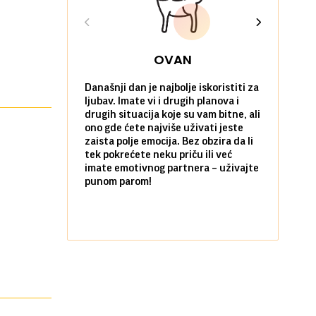
OVAN
Današnji dan je najbolje iskoristiti za
Ako već hoć
ljubav. Imate vi i drugih planova i
da u tome 
drugih situacija koje su vam bitne, ali
onda je za 
ono gde ćete najviše uživati jeste
pobegnete 
zaista polje emocija. Bez obzira da li
dan. I to p
tek pokrećete neku priču ili već
prijatelja i
imate emotivnog partnera – uživajte
sami koliko 
punom parom!
pozitivnom