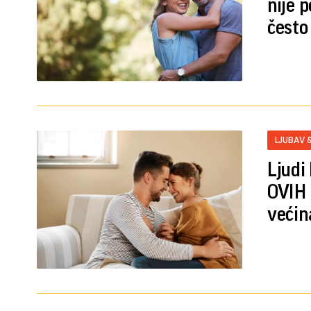
nije 
čest
LJUBAV 
Ljudi
OVIH 
većin