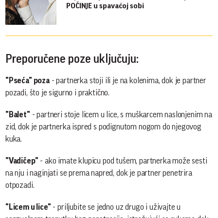
POČINJE u spavaćoj sobi
Preporučene poze uključuju:
"Pseća" poza
- partnerka stoji ili je na kolenima, dok je partner
pozadi, što je sigurno i praktično.
"Balet"
- partneri stoje licem u lice, s muškarcem naslonjenim na
zid, dok je partnerka ispred s podignutom nogom do njegovog
kuka.
"Vadičep"
- ako imate klupicu pod tušem, partnerka može sesti
na nju i naginjati se prema napred, dok je partner penetrira
otpozadi.
"Licem u lice"
- priljubite se jedno uz drugo i uživajte u