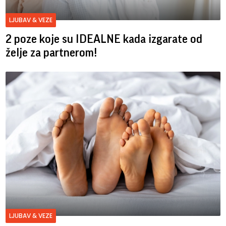
LJUBAV & VEZE
2 poze koje su IDEALNE kada izgarate od
želje za partnerom!
LJUBAV & VEZE