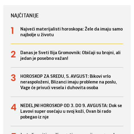
NAJČITANIJE
Najveći materijalisti horoskopa: Žele da imaju samo
najbolje u životu
Danas je Sveti Ilija Gromovnik: Običaji su brojni, ali
jedan je posebno važan!
HOROSKOP ZA SREDU, 5. AVGUST: Bikovi vrlo
neraspoloženi, Blizanci imaju probleme na poslu,
Vage će privući vesela i duhovita osoba
NEDELJNI HOROSKOP OD 3. DO 9. AVGUSTA: Dok se
Lavovi super osećaju u svoj koži, Ovan bi rado
pobegao iz nje