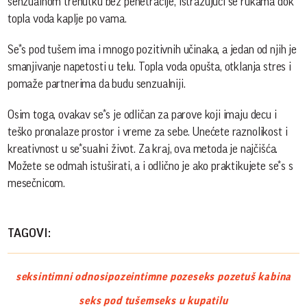
senzualnom trenutku bez penetracije, istražujući se rukama dok
topla voda kaplje po vama.
Se*s pod tušem ima i mnogo pozitivnih učinaka, a jedan od njih je
smanjivanje napetosti u telu. Topla voda opušta, otklanja stres i
pomaže partnerima da budu senzualniji.
Osim toga, ovakav se*s je odličan za parove koji imaju decu i
teško pronalaze prostor i vreme za sebe. Unećete raznolikost i
kreativnost u se*sualni život. Za kraj, ova metoda je najčišća.
Možete se odmah istuširati, a i odlično je ako praktikujete se*s s
mesečnicom.
TAGOVI:
seks
intimni odnosi
poze
intimne poze
seks poze
tuš kabina
seks pod tušem
seks u kupatilu