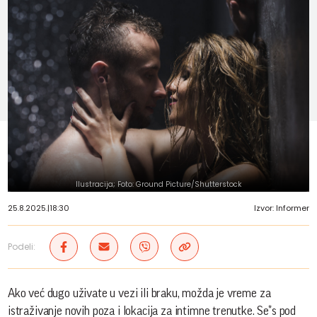
Ilustracija; Foto: Ground Picture/Shutterstock
25.8.2025.
|
18:30
Izvor: Informer
Podeli:
Ako već dugo uživate u vezi ili braku, možda je vreme za
istraživanje novih poza i lokacija za intimne trenutke. Se*s pod