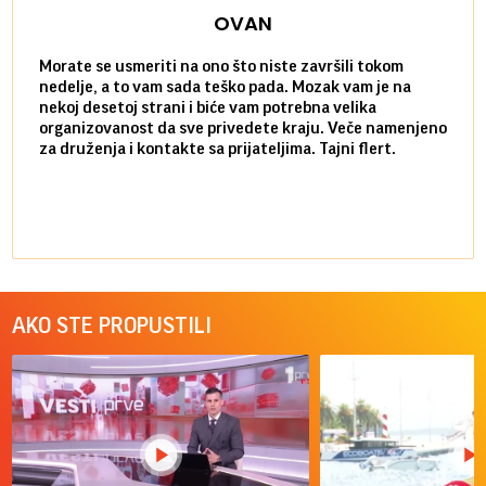
OVAN
Morate se usmeriti na ono što niste završili tokom
Sve n
nedelje, a to vam sada teško pada. Mozak vam je na
potpu
nekoj desetoj strani i biće vam potrebna velika
stvar
organizovanost da sve privedete kraju. Veče namenjeno
tempo
za druženja i kontakte sa prijateljima. Tajni flert.
najbl
AKO STE PROPUSTILI