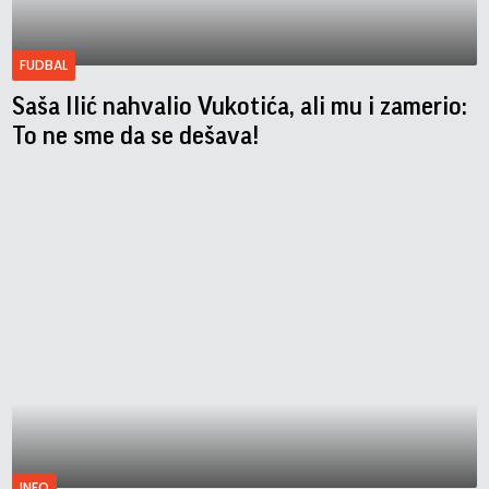
FUDBAL
Saša Ilić nahvalio Vukotića, ali mu i zamerio:
To ne sme da se dešava!
INFO