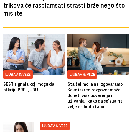
trikova će rasplamsati strasti brže nego što
mislite
LJUBAV & VEZE
LJUBAV & VEZE
ŠEST signala koji mogu da
Šta želimo, a ne izgovaramo:
otkriju PRELJUBU
Kako iskren razgovor može
doneti više poverenja i
uživanja i kako da se*sualne
želje ne budu tabu
LJUBAV & VEZE