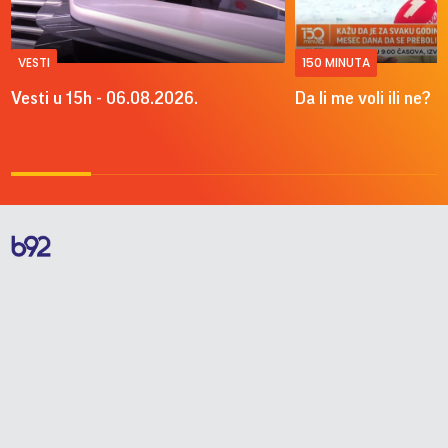
VESTI
150 MINUTA
Vesti u 15h - 06.08.2026.
Da li me voli ili ne?