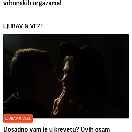
vrhunskih orgazama!
LJUBAV & VEZE
LJUBAV & VEZE
Dosadno vam je u krevetu? Ovih osam