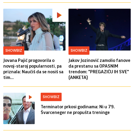
SHOWBIZ
SHOWBIZ
Jovana Pajić progovorila o
Jakov Jozinović zamolio fanove
novoj-staroj popularnosti, pa
da prestanu sa OPASNIM
priznala: Naučiš da se nosiš sa
trendom: "PREGAZIĆU IH SVE"
tim...
(ANKETA)
SHOWBIZ
Terminator prkosi godinama: Ni u 79.
Švarceneger ne propušta treninge