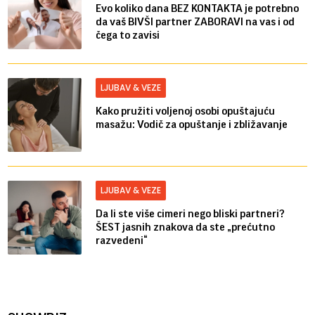
Evo koliko dana BEZ KONTAKTA je potrebno
da vaš BIVŠI partner ZABORAVI na vas i od
čega to zavisi
LJUBAV & VEZE
Kako pružiti voljenoj osobi opuštajuću
masažu: Vodič za opuštanje i zbližavanje
LJUBAV & VEZE
Da li ste više cimeri nego bliski partneri?
ŠEST jasnih znakova da ste „prećutno
razvedeni“