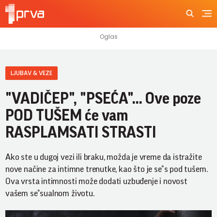
LJUBAV & VEZE
"VADIČEP", "PSEĆA"... Ove poze
POD TUŠEM će vam
RASPLAMSATI STRASTI
Ako ste u dugoj vezi ili braku, možda je vreme da istražite
nove načine za intimne trenutke, kao što je se*s pod tušem.
Ova vrsta intimnosti može dodati uzbuđenje i novost
vašem se*sualnom životu.