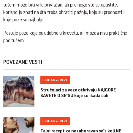
tušem može biti vrlo privlačan, ali pre nego što se upustite,
korisno je znati na šta treba obratiti pažnju, koje su prednosti i
koje poze su najbolje.
Postoje poze koje su udobne u krevetu, ali možda nisu praktične
pod tušem.
POVEZANE VESTI
LJUBAV & VEZE
Stručnjaci za veze otkrivaju NAJGORE
SAVETE O SE*SU koje su ikada čuli
LJUBAV & VEZE
Tajni recept za nezaboravan se*s koji NE