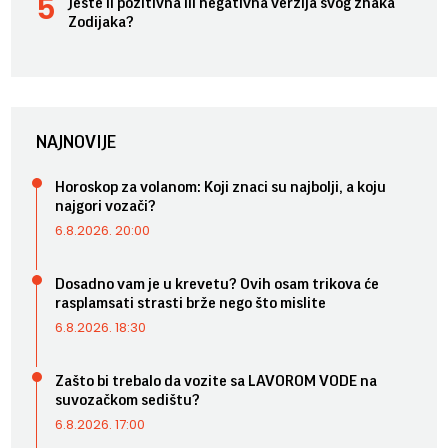
Jeste li pozitivna ili negativna verzija svog znaka
Zodijaka?
NAJNOVIJE
Horoskop za volanom: Koji znaci su najbolji, a koju
najgori vozači?
6.8.2026. 20:00
Dosadno vam je u krevetu? Ovih osam trikova će
rasplamsati strasti brže nego što mislite
6.8.2026. 18:30
Zašto bi trebalo da vozite sa LAVOROM VODE na
suvozačkom sedištu?
6.8.2026. 17:00