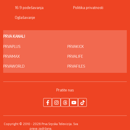
BESPLATNIH SPINOVA
06. 08. 2026 13:34
Вучевић: Ђилас је свестан да је пред политичким
бродоломом