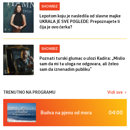
SHOWBIZ
Lepotom koju je nasledila od slavne majke
UKRALA JE SVE POGLEDE: Prepoznajete li
čija je ovo ćerka?
SHOWBIZ
Poznati turski glumac o ulozi Kadira: „Mislio
sam da mi ta uloga ne odgovara, ali želeo
sam da iznenadim publiku“
TRENUTNO NA PROGRAMU
Vidi sve
04:00
Budva na pjenu od mora