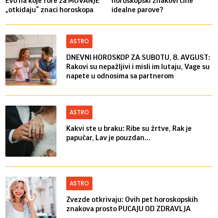
Evo na koje fore za MUVANJE
horoskopski znakovi čine
„otkidaju“ znaci horoskopa
idealne parove?
ASTRO
DNEVNI HOROSKOP ZA SUBOTU, 8. AVGUST:
Rakovi su nepažljivi i misli im lutaju, Vage su
napete u odnosima sa partnerom
ASTRO
Kakvi ste u braku: Ribe su žrtve, Rak je
papučar, Lav je pouzdan...
ASTRO
Zvezde otkrivaju: Ovih pet horoskopskih
znakova prosto PUCAJU OD ZDRAVLJA