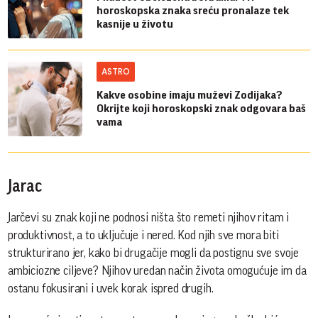
horoskopska znaka sreću pronalaze tek
kasnije u životu
ASTRO
Kakve osobine imaju muževi Zodijaka?
Okrijte koji horoskopski znak odgovara baš
vama
Jarac
Jarčevi su znak koji ne podnosi ništa što remeti njihov ritam i
produktivnost, a to uključuje i nered. Kod njih sve mora biti
strukturirano jer, kako bi drugačije mogli da postignu sve svoje
ambiciozne ciljeve? Njihov uredan način života omogućuje im da
ostanu fokusirani i uvek korak ispred drugih.