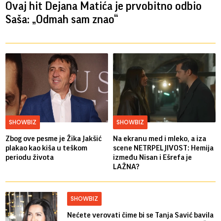
Ovaj hit Dejana Matića je prvobitno odbio
Saša: „Odmah sam znao“
SHOWBIZ
SHOWBIZ
Zbog ove pesme je Žika Jakšić
Na ekranu med i mleko, a iza
plakao kao kiša u teškom
scene NETRPELJIVOST: Hemija
periodu života
između Nisan i Ešrefa je
LAŽNA?
SHOWBIZ
Nećete verovati čime bi se Tanja Savić bavila