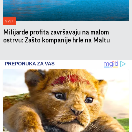
SVET
Milijarde profita završavaju na malom
ostrvu: Zašto kompanije hrle na Maltu