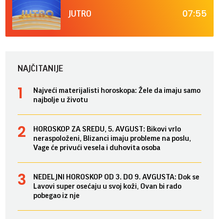
07:55
JUTRO
NAJČITANIJE
Najveći materijalisti horoskopa: Žele da imaju samo
najbolje u životu
HOROSKOP ZA SREDU, 5. AVGUST: Bikovi vrlo
neraspoloženi, Blizanci imaju probleme na poslu,
Vage će privući vesela i duhovita osoba
NEDELJNI HOROSKOP OD 3. DO 9. AVGUSTA: Dok se
Lavovi super osećaju u svoj koži, Ovan bi rado
pobegao iz nje