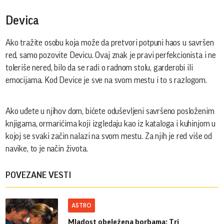
Devica
Ako tražite osobu koja može da pretvori potpuni haos u savršen
red, samo pozovite Devicu. Ovaj znak je pravi perfekcionista i ne
toleriše nered, bilo da se radi o radnom stolu, garderobi ili
emocijama. Kod Device je sve na svom mestu i to s razlogom.
Ako uđete u njihov dom, bićete oduševljeni savršeno posloženim
knjigama, ormarićima koji izgledaju kao iz kataloga i kuhinjom u
kojoj se svaki začin nalazi na svom mestu. Za njih je red više od
navike, to je način života.
POVEZANE VESTI
ASTRO
Mladost obeležena borbama: Tri