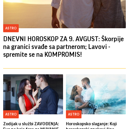
ASTRO
DNEVNI HOROSKOP ZA 9. AVGUST: Škorpije
na granici svađe sa partnerom; Lavovi -
spremite se na KOMPROMIS!
ASTRO
ASTRO
Zodijak u službi ZAVOĐENJA:
Horoskopsko slaganje: Koji