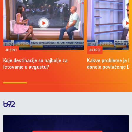
JUTRO
JUTRO
Koje destinacije su najbolje za
Kakve probleme je 
letovanje u avgustu?
donelo povlačenje D