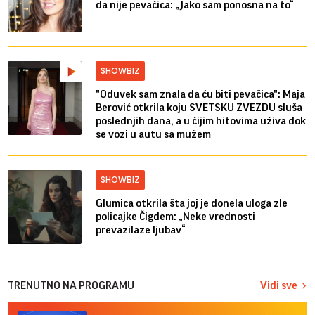
da nije pevačica: „Jako sam ponosna na to“
SHOWBIZ
"Oduvek sam znala da ću biti pevačica": Maja
Berović otkrila koju SVETSKU ZVEZDU sluša
poslednjih dana, a u čijim hitovima uživa dok
se vozi u autu sa mužem
SHOWBIZ
Glumica otkrila šta joj je donela uloga zle
policajke Čigdem: „Neke vrednosti
prevazilaze ljubav“
TRENUTNO NA PROGRAMU
Vidi sve