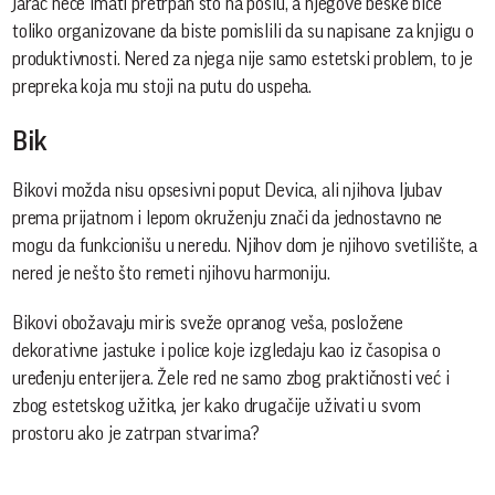
Jarac neće imati pretrpan sto na poslu, a njegove beške biće
toliko organizovane da biste pomislili da su napisane za knjigu o
produktivnosti. Nered za njega nije samo estetski problem, to je
prepreka koja mu stoji na putu do uspeha.
Bik
Bikovi možda nisu opsesivni poput Devica, ali njihova ljubav
prema prijatnom i lepom okruženju znači da jednostavno ne
mogu da funkcionišu u neredu. Njihov dom je njihovo svetilište, a
nered je nešto što remeti njihovu harmoniju.
Bikovi obožavaju miris sveže opranog veša, posložene
dekorativne jastuke i police koje izgledaju kao iz časopisa o
uređenju enterijera. Žele red ne samo zbog praktičnosti već i
zbog estetskog užitka, jer kako drugačije uživati u svom
prostoru ako je zatrpan stvarima?