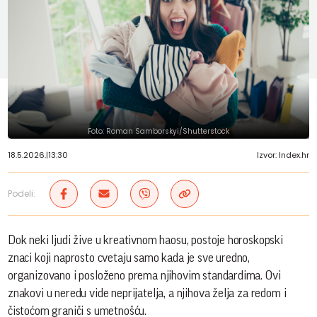
Foto: Roman Samborskyi/Shutterstock
18.5.2026.
|
13:30
Izvor: Index.hr
Podeli:
Dok neki ljudi žive u kreativnom haosu, postoje horoskopski
znaci koji naprosto cvetaju samo kada je sve uredno,
organizovano i posloženo prema njihovim standardima. Ovi
znakovi u neredu vide neprijatelja, a njihova želja za redom i
čistoćom graniči s umetnošću.