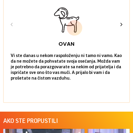
OVAN
Vi ste danas u nekom raspoloženju ni tamo ni vamo. Kao
Danas
da ne možete da pohvatate svoja osećanja. Možda vam
posve
je potrebno da porazgovarate sa nekim od prijatelja i da
susre
ispričate sve ono što vas muči. A prijalo bi vam i da
volel
prošetate na čistom vazduhu.
način
AKO STE PROPUSTILI