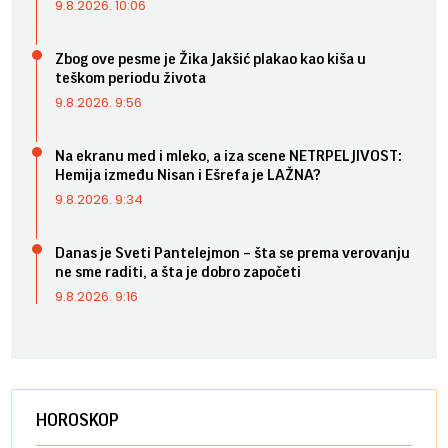
9.8.2026. 10:06
Zbog ove pesme je Žika Jakšić plakao kao kiša u
teškom periodu života
9.8.2026. 9:56
Na ekranu med i mleko, a iza scene NETRPELJIVOST:
Hemija između Nisan i Ešrefa je LAŽNA?
9.8.2026. 9:34
Danas je Sveti Pantelejmon – šta se prema verovanju
ne sme raditi, a šta je dobro započeti
9.8.2026. 9:16
HOROSKOP