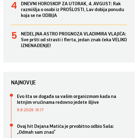
DNEVNI HOROSKOP ZA UTORAK, 4. AVGUST: Rak
razmišlja o osobi iz PROŠLOSTI, Lav dobija ponudu
koja se ne ODBIJA
NEDELJNA ASTRO PROGNOZA VLADIMIRA VLAJIĆA:
Sve pršti od strasti i flerta, jedan znak čeka VELIKO
IZNENAĐENJE!
NAJNOVIJE
Evo šta se događa sa vašim organizmom kada na
letnjim vrućinama redovno jedete šljive
9.8.2026. 10:17
Ovaj hit Dejana Matića je prvobitno odbio Saša:
„Odmah sam znao“