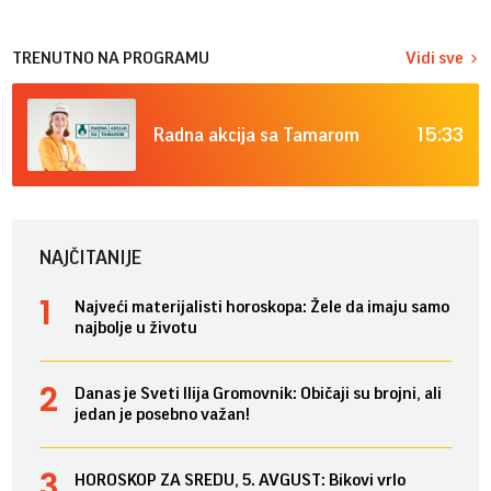
TRENUTNO NA PROGRAMU
Vidi sve
15:33
Radna akcija sa Tamarom
NAJČITANIJE
Najveći materijalisti horoskopa: Žele da imaju samo
najbolje u životu
Danas je Sveti Ilija Gromovnik: Običaji su brojni, ali
jedan je posebno važan!
HOROSKOP ZA SREDU, 5. AVGUST: Bikovi vrlo