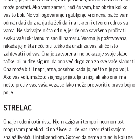
može postati. Ako vam zameri, reći će vam, bez obzira koliko
vas to boli. Ne voli ogovaranje i gubljenje vremena, pa će vam
odmah dati do znanja da želi da ima iskren i otvoren odnos sa
vama. Ne skrivajte ništa od nje, jer će ona savršeno pročitati
svaku vašu skrivenu misao ili nameru. Veoma je požrtvovana,
nikada joj ništa neće biti teško da uradi za vas, ali će isto
zahtevati i od vas. Ona je zatvorena i ne pokazuje svoje slabe
tačke, ali budite sigurni da ona već dugo zna za sve vaše slabosti.
Ona može biti i neprijatna, posebno kada joj nešto nije po volji.
Ako vas voli, imaćete sjajnog prijatelja u njoj, ali ako ona ima
nešto protiv vas, vaša veza se lako može pretvoriti u pravo bojno
polje.
STRELAC
Ona je rođeni optimista. Njen razigrani tempo i neumornost
mogu vam ponekad ići na živce, ali će vas razoružati svojom
snalažljivošću i inteligencijom. Gotovo da nema situacije koju ne