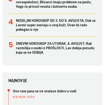
neraspoloženi, Blizanci imaju probleme na poslu,
Vage će privući vesela i duhovita osoba
NEDELJNI HOROSKOP OD 3. DO 9. AVGUSTA: Dok se
Lavovi super osećaju u svoj koži, Ovan bi rado
pobegao iz nje
DNEVNI HOROSKOP ZA UTORAK, 4. AVGUST: Rak
razmišlja o osobi iz PROŠLOSTI, Lav dobija ponudu
koja se ne ODBIJA
NAJNOVIJE
Ove rase pasa se ne snalaze dobro u vodi
8.8.2026. 14:54