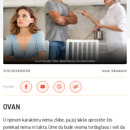
Ilustracija; Foto: BearFotos/Shutterstock
21.10.2024.
|
20:00
Izvor: 24sata.hr
Podeli:
OVAN
U njenom karakteru nema zlobe, pa joj lakše oprostite što
ponekad nema ni takta. Ume da bude veoma tvrdoglava i voli da