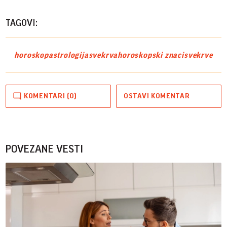
TAGOVI:
horoskop
astrologija
svekrva
horoskopski znaci
svekrve
KOMENTARI (0)
OSTAVI KOMENTAR
POVEZANE VESTI