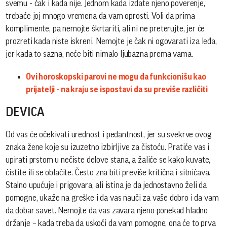
svemu - čak i kada nije. Jednom kada izdate njeno poverenje,
trebaće joj mnogo vremena da vam oprosti. Voli da prima
komplimente, pa nemojte škrtariti, ali ni ne preterujte, jer će
prozreti kada niste iskreni. Nemojte je čak ni ogovarati iza leđa,
jer kada to sazna, neće biti nimalo ljubazna prema vama.
Ovi horoskopski parovi ne mogu da funkcionišu kao
prijatelji - na kraju se ispostavi da su previše različiti
DEVICA
Od vas će očekivati urednost i pedantnost, jer su svekrve ovog
znaka žene koje su izuzetno izbirljive za čistoću. Pratiće vas i
upirati prstom u nečiste delove stana, a žaliće se kako kuvate,
čistite ili se oblačite. Često zna biti previše kritična i sitničava.
Stalno upućuje i prigovara, ali istina je da jednostavno želi da
pomogne, ukaže na greške i da vas nauči za vaše dobro i da vam
da dobar savet. Nemojte da vas zavara njeno ponekad hladno
držanje – kada treba da uskoči da vam pomogne, ona će to prva