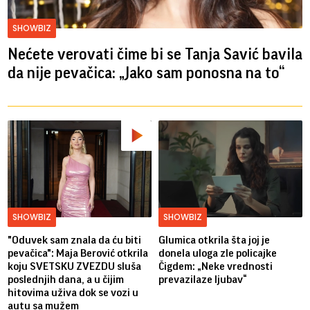
SHOWBIZ
Nećete verovati čime bi se Tanja Savić bavila
da nije pevačica: „Jako sam ponosna na to“
SHOWBIZ
SHOWBIZ
"Oduvek sam znala da ću biti
Glumica otkrila šta joj je
pevačica": Maja Berović otkrila
donela uloga zle policajke
koju SVETSKU ZVEZDU sluša
Čigdem: „Neke vrednosti
poslednjih dana, a u čijim
prevazilaze ljubav“
hitovima uživa dok se vozi u
autu sa mužem