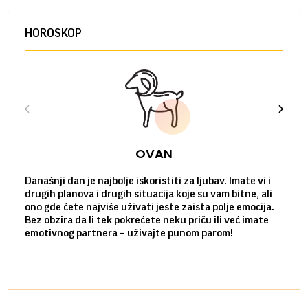
HOROSKOP
OVAN
Današnji dan je najbolje iskoristiti za ljubav. Imate vi i
Ako v
drugih planova i drugih situacija koje su vam bitne, ali
do ma
ono gde ćete najviše uživati jeste zaista polje emocija.
van g
Bez obzira da li tek pokrećete neku priču ili već imate
društ
emotivnog partnera – uživajte punom parom!
kolik