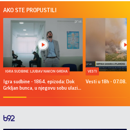
AKO STE PROPUSTILI
IGRA SUDBINE: LJUBAV NAKON GREHA
VESTI
Igra sudbine - 1864. epizoda: Dok
Vesti u 18h - 07.08.
Grkljan bunca, u njegovu sobu ulazi...