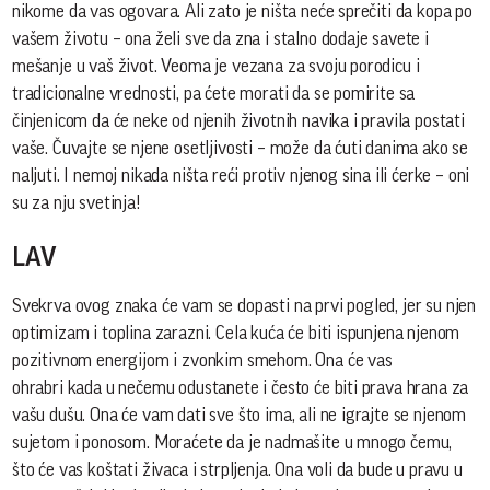
nikome da vas ogovara. Ali zato je ništa neće sprečiti da kopa po
vašem životu – ona želi sve da zna i stalno dodaje savete i
mešanje u vaš život. Veoma je vezana za svoju porodicu i
tradicionalne vrednosti, pa ćete morati da se pomirite sa
činjenicom da će neke od njenih životnih navika i pravila postati
vaše. Čuvajte se njene osetljivosti – može da ćuti danima ako se
naljuti. I nemoj nikada ništa reći protiv njenog sina ili ćerke – oni
su za nju svetinja!
LAV
Svekrva ovog znaka će vam se dopasti na prvi pogled, jer su njen
optimizam i toplina zarazni. Cela kuća će biti ispunjena njenom
pozitivnom energijom i zvonkim smehom. Ona će vas
ohrabri kada u nečemu odustanete i često će biti prava hrana za
vašu dušu. Ona će vam dati sve što ima, ali ne igrajte se njenom
sujetom i ponosom. Moraćete da je nadmašite u mnogo čemu,
što će vas koštati živaca i strpljenja. Ona voli da bude u pravu u