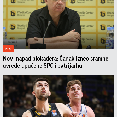
INFO
Novi napad blokadera: Čanak izneo sramne
uvrede upućene SPC i patrijarhu