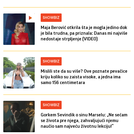
SHOWBIZ
Maja Berović otkrila šta je mogla jedino dok
je bila trudna, pa priznala: Danas mi najviše
nedostaje strpljenje (VIDEO)
SHOWBIZ
Mislili ste da su više? Ove poznate pevačice
kriju koliko su zaista visoke, a jedna ima
samo 156 centimetara
SHOWBIZ
Gorkem Sevindik o sinu Marselu: „Ne sećam
se života pre njega, zahvaljujući njemu
naučio sam najveću životnu lekciju!“