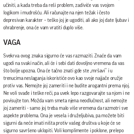
učiniti, a kada treba da reši problem, zadiviće vas svojom
logikom i mudrošću. Ali računajte na njen težak i često
depresivan karakter – teško joj je ugoditi, ali ako joj date ljubav i
ohrabrenje, ona će vam vratiti duplo više.
VAGA
Svekrva ovog znaka sigurno će vas razmaziti. Znaće da vam
ugodi na svaki način, ali će i sebi dati dovoljno vremena da vas
što bolje upozna. Ona će tačno znati gde ste „mršavi“ i u
trenucima neslaganja iskoristiće ovo kao svoje najjače oružje
protiv vas. Nemojte joj zameriti i ne budite arogantni prema njoj.
Ne voli svađe i teške reči, pa uvek lepo razgovarajte sa njom i ne
povisujte ton. Možda vam smeta njena neodlučnost, ali nemojte
joj zameriti - samo joj treba malo više vremena da razmotri sve
aspekte problema. Ona je vesela i druželjubiva, pa možete biti
sigurni da neće imati ništa protiv vašeg društva u koje će se
sigurno savršeno uklopiti. Voli komplimente i poklone, prelepo