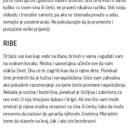
pa će na kraju biti glavna u vašem društvu. Ona će brinuti o vama
koliko i o svom sina ili ćerki, ne praveći nikakvu razliku. Voli svoju
slobodu i trenutke samoće, pa ako se iznenada povuče u sobu,
nemojte je uznemiravati. Ne pokušavajte da je promenite i
postaćete veliki prijatelji.
RIBE
Držaće vas kao kap vode na dlanu, brinuti o vama i ugađati vam
na svakom koraku. Nežna i saosećajna, učiniće sve da vam
olakša život. Ona će te zagrliti kao da si njeno dete. Ponekad
ćete primetiti da je tužna i neraspoložena i biće vam zahvalna
ako pokažete razumevanje za njene česte promene raspoloženja.
Nekada je srećna i bezbrižna, ponekad je čežljiva i zabrinuta za
ceo svet. U njoj ima puno ljubavi i brige. Ali ono što vam može
smetati je njena snažna vezanost za sina ili ćerku, tako da može
nesvesno da nastavi da upravlja njihovim životima. Moraćete
tome da stanete na kraj, čak i ako ste bezobrazni.