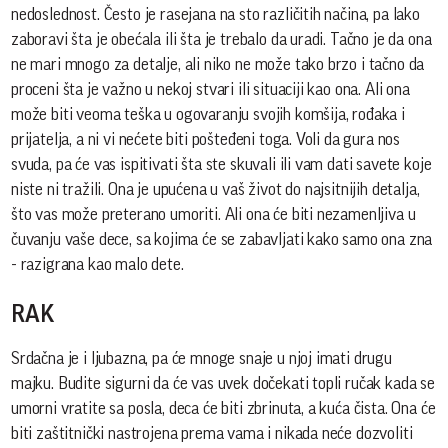
nedoslednost. Često je rasejana na sto različitih načina, pa lako
zaboravi šta je obećala ili šta je trebalo da uradi. Tačno je da ona
ne mari mnogo za detalje, ali niko ne može tako brzo i tačno da
proceni šta je važno u nekoj stvari ili situaciji kao ona. Ali ona
može biti veoma teška u ogovaranju svojih komšija, rođaka i
prijatelja, a ni vi nećete biti pošteđeni toga. Voli da gura nos
svuda, pa će vas ispitivati šta ste skuvali ili vam dati savete koje
niste ni tražili. Ona je upućena u vaš život do najsitnijih detalja,
što vas može preterano umoriti. Ali ona će biti nezamenljiva u
čuvanju vaše dece, sa kojima će se zabavljati kako samo ona zna
- razigrana kao malo dete.
RAK
Srdačna je i ljubazna, pa će mnoge snaje u njoj imati drugu
majku. Budite sigurni da će vas uvek dočekati topli ručak kada se
umorni vratite sa posla, deca će biti zbrinuta, a kuća čista. Ona će
biti zaštitnički nastrojena prema vama i nikada neće dozvoliti