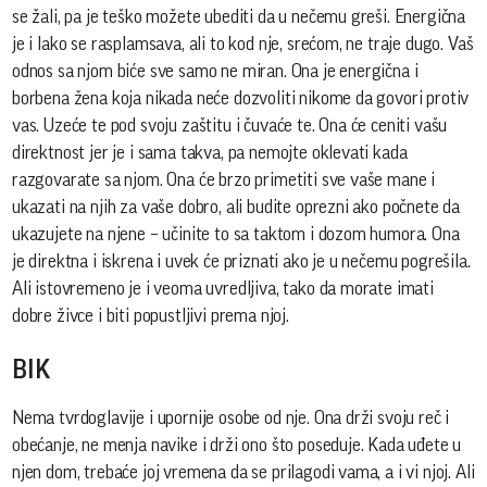
se žali, pa je teško možete ubediti da u nečemu greši. Energična
je i lako se rasplamsava, ali to kod nje, srećom, ne traje dugo. Vaš
odnos sa njom biće sve samo ne miran. Ona je energična i
borbena žena koja nikada neće dozvoliti nikome da govori protiv
vas. Uzeće te pod svoju zaštitu i čuvaće te. Ona će ceniti vašu
direktnost jer je i sama takva, pa nemojte oklevati kada
razgovarate sa njom. Ona će brzo primetiti sve vaše mane i
ukazati na njih za vaše dobro, ali budite oprezni ako počnete da
ukazujete na njene – učinite to sa taktom i dozom humora. Ona
je direktna i iskrena i uvek će priznati ako je u nečemu pogrešila.
Ali istovremeno je i veoma uvredljiva, tako da morate imati
dobre živce i biti popustljivi prema njoj.
BIK
Nema tvrdoglavije i upornije osobe od nje. Ona drži svoju reč i
obećanje, ne menja navike i drži ono što poseduje. Kada uđete u
njen dom, trebaće joj vremena da se prilagodi vama, a i vi njoj. Ali