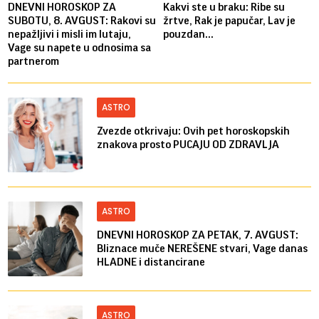
DNEVNI HOROSKOP ZA
Kakvi ste u braku: Ribe su
SUBOTU, 8. AVGUST: Rakovi su
žrtve, Rak je papučar, Lav je
nepažljivi i misli im lutaju,
pouzdan...
Vage su napete u odnosima sa
partnerom
ASTRO
Zvezde otkrivaju: Ovih pet horoskopskih
znakova prosto PUCAJU OD ZDRAVLJA
ASTRO
DNEVNI HOROSKOP ZA PETAK, 7. AVGUST:
Bliznace muče NEREŠENE stvari, Vage danas
HLADNE i distancirane
ASTRO