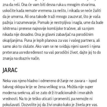
zna da reši. Ona će vam biti desna ruka u mnogim stvarima,
uskočite kada nemate vremena za nešto, i nikada se neće žaliti
da je umorna. Ali ona takođe traži mnogo zauzvrat, što je vaša
pažnja i razumevanje. Pomalo je nestrpljiva i nagla, ume da bude
ishitrena i prenese najnovije komšijske tračeve, ali sa njom
nikada nije dosadno. Ona je glavni zabavljač na porodičnim
okupljanjima. Puna je lepih planova za vas i vašeg partnera, ali
samo ako to slušate. Ako vam se ne sviđaju njeni saveti i njena
preterana usredsređenost na vaš porodični život, dajte joj to do
znanja na obazriv način.
JARAC
Neka vas njeno hladno i odmereno držanje ne zavara – ispod
takvog oklopa krije se žena velikog srca. Možda nije super
moderna svekrva, ali se zato drži tradicionalnih i moralnih
vrednosti. Na to je teško uticati i promeniti, pa nemojte ni
pokušavati. Dozvolite joj da živi onako kako je živela pre vas.