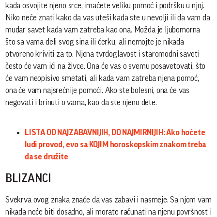
kada osvojite njeno srce, imaćete veliku pomoć i podršku u njoj.
Niko neće znati kako da vas uteši kada ste u nevolji ili da vam da
mudar savet kada vam zatreba kao ona. Možda je ljubomorna
što sa vama deli svog sina ili ćerku, ali nemojte je nikada
otvoreno kriviti za to. Njena tvrdoglavost i staromodni saveti
često će vam ići na živce. Ona će vas o svemu posavetovati, što
će vam neopisivo smetati, ali kada vam zatreba njena pomoć,
ona će vam najsrećnije pomoći. Ako ste bolesni, ona će vas
negovati i brinuti o vama, kao da ste njeno dete.
LISTA OD NAJZABAVNIJIH, DO NAJMIRNIJIH: Ako hoćete
ludi provod, evo sa KOJIM horoskopskim znakom treba
da se družite
BLIZANCI
Svekrva ovog znaka znaće da vas zabavi i nasmeje. Sa njom vam
nikada neće biti dosadno, ali morate računati na njenu površnost i