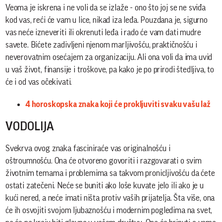
Veoma je iskrena i ne voli da se izlaže - ono što joj se ne sviđa
kod vas, reći će vam u lice, nikad iza leđa. Pouzdana je, sigurno
vas neće izneveriti ili okrenuti leđa i rado će vam dati mudre
savete. Bićete zadivljeni njenom marljivošću, praktičnošću i
neverovatnim osećajem za organizaciju. Ali ona voli da ima uvid
u vaš život, finansije i troškove, pa kako je po prirodi štedljiva, to
će i od vas očekivati.
4 horoskopska znaka koji će prokljuviti svaku vašu laž
VODOLIJA
Svekrva ovog znaka fasciniraće vas originalnošću i
oštroumnošću. Ona će otvoreno govoriti i razgovarati o svim
životnim temama i problemima sa takvom pronicljivošću da ćete
ostati zatečeni. Neće se buniti ako loše kuvate jelo ili ako je u
kući nered, a neće imati ništa protiv vaših prijatelja. Šta više, ona
će ih osvojiti svojom ljubaznošću i modernim pogledima na svet,