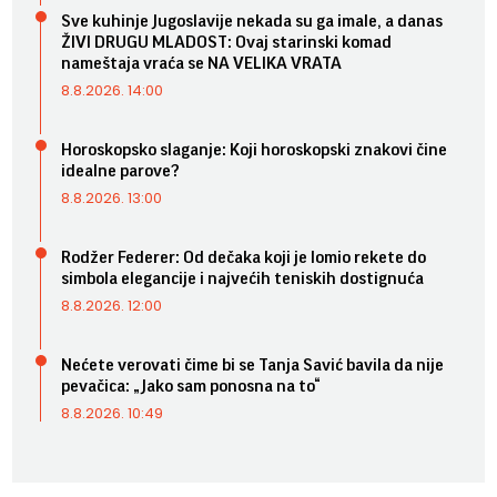
Sve kuhinje Jugoslavije nekada su ga imale, a danas
ŽIVI DRUGU MLADOST: Ovaj starinski komad
nameštaja vraća se NA VELIKA VRATA
8.8.2026. 14:00
Horoskopsko slaganje: Koji horoskopski znakovi čine
idealne parove?
8.8.2026. 13:00
Rodžer Federer: Od dečaka koji je lomio rekete do
simbola elegancije i najvećih teniskih dostignuća
8.8.2026. 12:00
Nećete verovati čime bi se Tanja Savić bavila da nije
pevačica: „Jako sam ponosna na to“
8.8.2026. 10:49