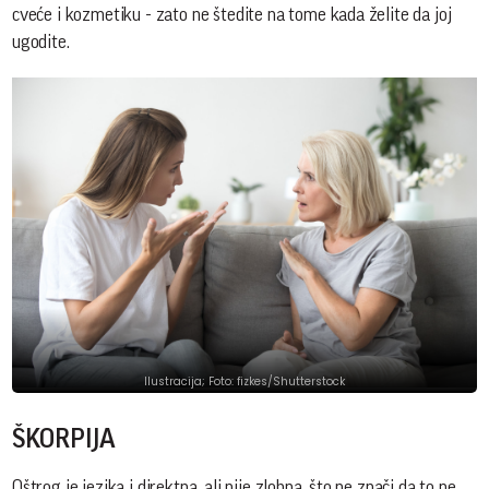
cveće i kozmetiku - zato ne štedite na tome kada želite da joj
ugodite.
Ilustracija; Foto: fizkes/Shutterstock
ŠKORPIJA
Oštrog je jezika i direktna, ali nije zlobna, što ne znači da to ne