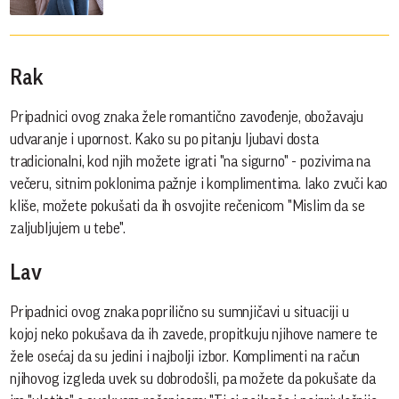
Rak
Pripadnici ovog znaka žele romantično zavođenje, obožavaju
udvaranje i upornost. Kako su po pitanju ljubavi dosta
tradicionalni, kod njih možete igrati "na sigurno" - pozivima na
večeru, sitnim poklonima pažnje i komplimentima. Iako zvuči kao
kliše, možete pokušati da ih osvojite rečenicom "Mislim da se
zaljubljujem u tebe".
Lav
Pripadnici ovog znaka poprilično su sumnjičavi u situaciji u
kojoj neko pokušava da ih zavede, propitkuju njihove namere te
žele osećaj da su jedini i najbolji izbor. Komplimenti na račun
njihovog izgleda uvek su dobrodošli, pa možete da pokušate da