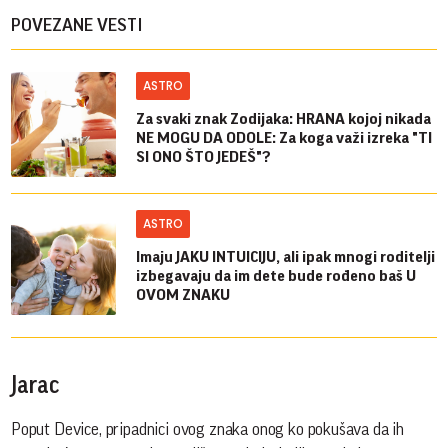
POVEZANE VESTI
ASTRO
Za svaki znak Zodijaka: HRANA kojoj nikada
NE MOGU DA ODOLE: Za koga važi izreka "TI
SI ONO ŠTO JEDEŠ"?
ASTRO
Imaju JAKU INTUICIJU, ali ipak mnogi roditelji
izbegavaju da im dete bude rođeno baš U
OVOM ZNAKU
Jarac
Poput Device, pripadnici ovog znaka onog ko pokušava da ih