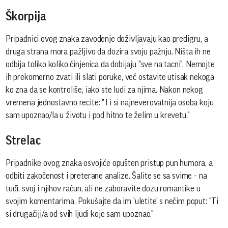
Škorpija
Pripadnici ovog znaka zavođenje doživljavaju kao predigru, a
druga strana mora pažljivo da dozira svoju pažnju. Ništa ih ne
odbija toliko koliko činjenica da dobijaju "sve na tacni". Nemojte
ih prekomerno zvati ili slati poruke, već ostavite utisak nekoga
ko zna da se kontroliše, iako ste ludi za njima. Nakon nekog
vremena jednostavno recite: "Ti si najneverovatnija osoba koju
sam upoznao/la u životu i pod hitno te želim u krevetu."
Strelac
Pripadnike ovog znaka osvojiće opušten pristup pun humora, a
odbiti zakočenost i preterane analize. Šalite se sa svime - na
tuđi, svoj i njihov račun, ali ne zaboravite dozu romantike u
svojim komentarima. Pokušajte da im 'uletite' s nečim poput: "Ti
si drugačiji/a od svih ljudi koje sam upoznao."