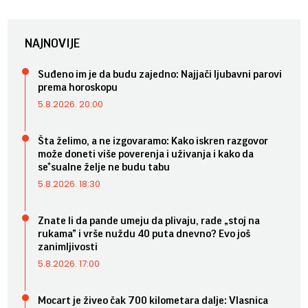
NAJNOVIJE
Suđeno im je da budu zajedno: Najjači ljubavni parovi
prema horoskopu
5.8.2026. 20:00
Šta želimo, a ne izgovaramo: Kako iskren razgovor
može doneti više poverenja i uživanja i kako da
se*sualne želje ne budu tabu
5.8.2026. 18:30
Znate li da pande umeju da plivaju, rade „stoj na
rukama” i vrše nuždu 40 puta dnevno? Evo još
zanimljivosti
5.8.2026. 17:00
Mocart je živeo čak 700 kilometara dalje: Vlasnica