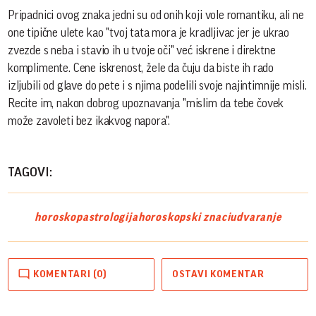
Pripadnici ovog znaka jedni su od onih koji vole romantiku, ali ne
one tipične ulete kao "tvoj tata mora je kradljivac jer je ukrao
zvezde s neba i stavio ih u tvoje oči" već iskrene i direktne
komplimente. Cene iskrenost, žele da čuju da biste ih rado
izljubili od glave do pete i s njima podelili svoje najintimnije misli.
Recite im, nakon dobrog upoznavanja "mislim da tebe čovek
može zavoleti bez ikakvog napora".
TAGOVI:
horoskop
astrologija
horoskopski znaci
udvaranje
KOMENTARI (0)
OSTAVI KOMENTAR