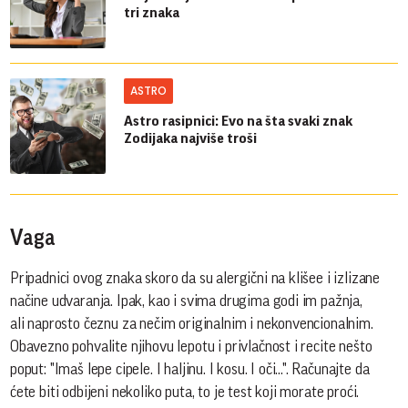
tri znaka
ASTRO
Astro rasipnici: Evo na šta svaki znak
Zodijaka najviše troši
Vaga
Pripadnici ovog znaka skoro da su alergični na klišee i izlizane
načine udvaranja. Ipak, kao i svima drugima godi im pažnja,
ali naprosto čeznu za nečim originalnim i nekonvencionalnim.
Obavezno pohvalite njihovu lepotu i privlačnost i recite nešto
poput: "Imaš lepe cipele. I haljinu. I kosu. I oči...". Računajte da
ćete biti odbijeni nekoliko puta, to je test koji morate proći.