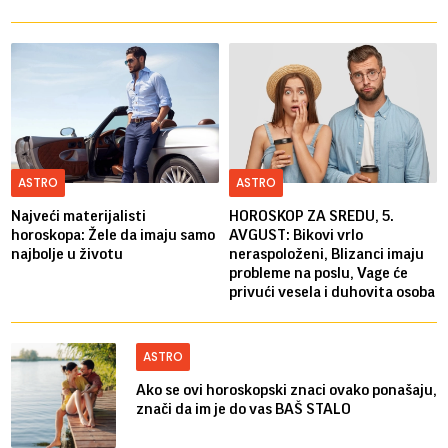
ASTRO
ASTRO
Najveći materijalisti
HOROSKOP ZA SREDU, 5.
horoskopa: Žele da imaju samo
AVGUST: Bikovi vrlo
najbolje u životu
neraspoloženi, Blizanci imaju
probleme na poslu, Vage će
privući vesela i duhovita osoba
ASTRO
Ako se ovi horoskopski znaci ovako ponašaju,
znači da im je do vas BAŠ STALO