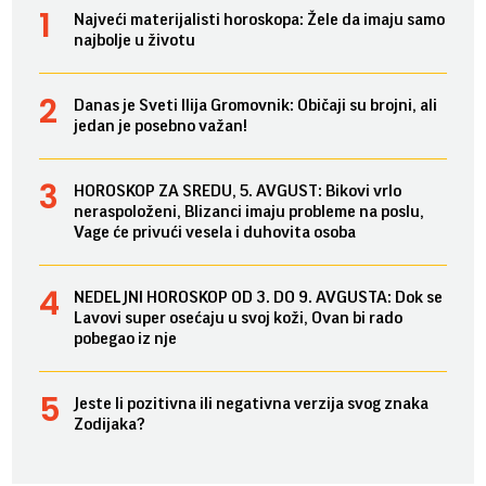
Najveći materijalisti horoskopa: Žele da imaju samo
najbolje u životu
Danas je Sveti Ilija Gromovnik: Običaji su brojni, ali
jedan je posebno važan!
HOROSKOP ZA SREDU, 5. AVGUST: Bikovi vrlo
neraspoloženi, Blizanci imaju probleme na poslu,
Vage će privući vesela i duhovita osoba
NEDELJNI HOROSKOP OD 3. DO 9. AVGUSTA: Dok se
Lavovi super osećaju u svoj koži, Ovan bi rado
pobegao iz nje
Jeste li pozitivna ili negativna verzija svog znaka
Zodijaka?