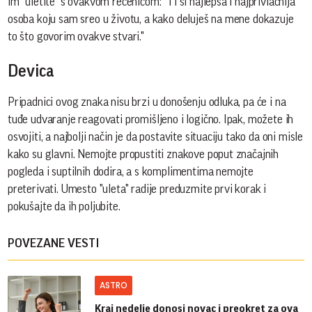
im "uletite" s ovakvom rečenicom: "Ti si najlepša i najprivlačnija
osoba koju sam sreo u životu, a kako deluješ na mene dokazuje
to što govorim ovakve stvari."
Devica
Pripadnici ovog znaka nisu brzi u donošenju odluka, pa će i na
tuđe udvaranje reagovati promišljeno i logično. Ipak, možete ih
osvojiti, a najbolji način je da postavite situaciju tako da oni misle
kako su glavni. Nemojte propustiti znakove poput značajnih
pogleda i suptilnih dodira, a s komplimentima nemojte
preterivati. Umesto "uleta" radije preduzmite prvi korak i
pokušajte da ih poljubite.
POVEZANE VESTI
ASTRO
Kraj nedelje donosi novac i preokret za ova