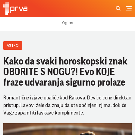
ASTRO
Kako da svaki horoskopski znak
OBORITE S NOGU?! Evo KOJE
fraze udvaranja sigurno prolaze
Romantične izjave upaliće kod Rakova, Device cene direktan
pristup, Lavovi žele da znaju da ste opčinjeni njima, dok će
Vage zapamtiti laskave komplimente.