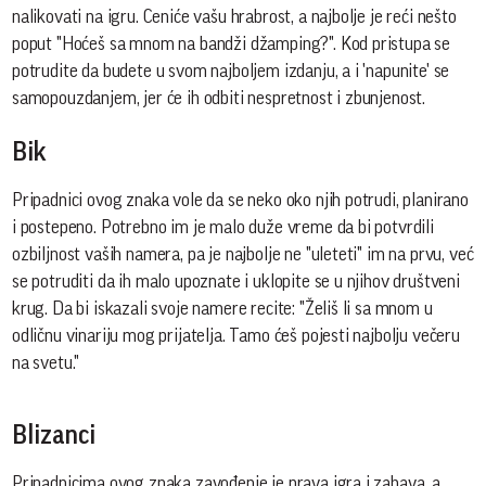
nalikovati na igru. Ceniće vašu hrabrost, a najbolje je reći nešto
poput "Hoćeš sa mnom na bandži džamping?". Kod pristupa se
potrudite da budete u svom najboljem izdanju, a i 'napunite' se
samopouzdanjem, jer će ih odbiti nespretnost i zbunjenost.
Bik
Pripadnici ovog znaka vole da se neko oko njih potrudi, planirano
i postepeno. Potrebno im je malo duže vreme da bi potvrdili
ozbiljnost vaših namera, pa je najbolje ne "uleteti" im na prvu, već
se potruditi da ih malo upoznate i uklopite se u njihov društveni
krug. Da bi iskazali svoje namere recite: "Želiš li sa mnom u
odličnu vinariju mog prijatelja. Tamo ćeš pojesti najbolju večeru
na svetu."
Blizanci
Pripadnicima ovog znaka zavođenje je prava igra i zabava, a