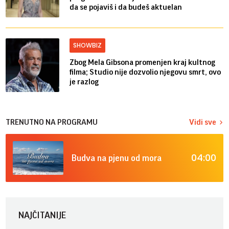
da se pojaviš i da budeš aktuelan
SHOWBIZ
Zbog Mela Gibsona promenjen kraj kultnog
filma; Studio nije dozvolio njegovu smrt, ovo
je razlog
TRENUTNO NA PROGRAMU
Vidi sve
04:00
Budva na pjenu od mora
NAJČITANIJE