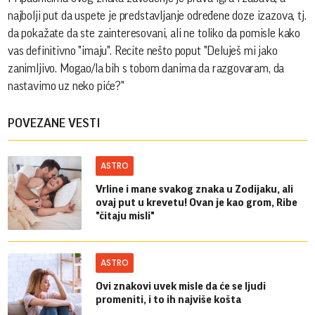
najbolji put da uspete je predstavljanje određene doze izazova, tj.
da pokažate da ste zainteresovani, ali ne toliko da pomisle kako
vas definitivno "imaju". Recite nešto poput "Deluješ mi jako
zanimljivo. Mogao/la bih s tobom danima da razgovaram, da
nastavimo uz neko piće?"
POVEZANE VESTI
ASTRO
Vrline i mane svakog znaka u Zodijaku, ali
ovaj put u krevetu! Ovan je kao grom, Ribe
"čitaju misli"
ASTRO
Ovi znakovi uvek misle da će se ljudi
promeniti, i to ih najviše košta