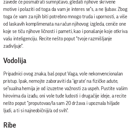
zavede će posmatrati sumnjičavo, gledati njihove skrivene
motive i polaziti od toga da vam je interes se*s, a ne ljubav. Zbog
toga će vam za njih biti potrebno mnogo truda i upornosti, a više
od laskavih komplimenata na račun njihovog izgleda, ceniće one
koje se tiču njihove ličnosti i pameti, kao i ponašanje koje otkriva
vašu inteligenciju. Recite nešto poput "tvoje razmišljanje
zadivljuje".
Vodolija
Pripadnici ovog znaka, baš poput Vaga, vole nekonvencionalan
pristup. Ipak, nemojte zaboraviti da 'igrate' na fizičke adute,
se*sualna hemija je od izuzetne važnosti za uspeh. Pustite vašim
hirovima da izađu, oni vole tuđe ludosti i drugačije ideje, a recite
nešto poput "proputovao/la sam 20 država i upoznala hiljade
ljudi, a ti si najneobičniji/a od svih".
Ribe