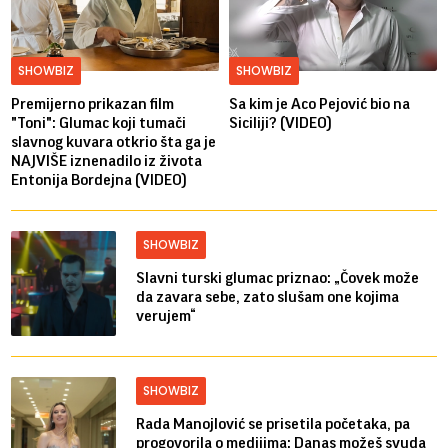
SHOWBIZ
SHOWBIZ
Premijerno prikazan film
Sa kim je Aco Pejović bio na
"Toni": Glumac koji tumači
Siciliji? (VIDEO)
slavnog kuvara otkrio šta ga je
NAJVIŠE iznenadilo iz života
Entonija Bordejna (VIDEO)
SHOWBIZ
Slavni turski glumac priznao: „Čovek može
da zavara sebe, zato slušam one kojima
verujem“
SHOWBIZ
Rada Manojlović se prisetila početaka, pa
progovorila o medijima: Danas možeš svuda