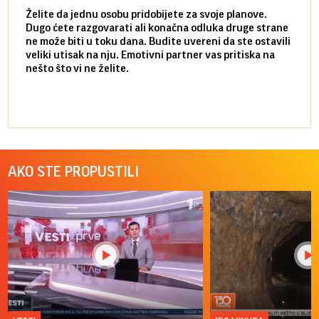
Želite da jednu osobu pridobijete za svoje planove.
Danas
Dugo ćete razgovarati ali konačna odluka druge strane
Niste
ne može biti u toku dana. Budite uvereni da ste ostavili
povol
veliki utisak na nju. Emotivni partner vas pritiska na
a pos
nešto što vi ne želite.
više 
AKO STE PROPUSTILI