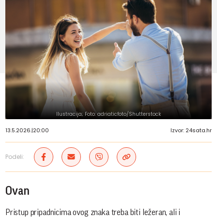
Ilustracija; Foto: adriaticfoto/Shutterstock
13.5.2026.
|
20:00
Izvor: 24sata.hr
Podeli:
Ovan
Pristup pripadnicima ovog znaka treba biti ležeran, ali i