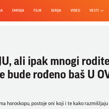
MA
EMISIJA
FILM
SERIJA
VIDEO
VESTI
, ali ipak mnogi rodite
ete bude rođeno baš U 
ma horoskopu, postoje oni koji i te kako razmišljaju