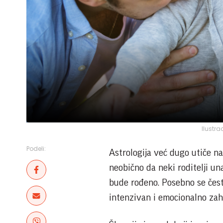
Ilustra
Podeli:
Astrologija već dugo utiče na
neobično da neki roditelji u
bude rođeno. Posebno se čest
intenzivan i emocionalno zah