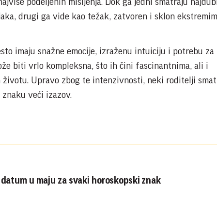
najviše podeljenih mišljenja. Dok ga jedni smatraju najdubl
jaka, drugi ga vide kao težak, zatvoren i sklon ekstremim
to imaju snažne emocije, izraženu intuiciju i potrebu za
že biti vrlo kompleksna, što ih čini fascinantnima, ali i
votu. Upravo zbog te intenzivnosti, neki roditelji smatr
 znaku veći izazov.
i datum u maju za svaki horoskopski znak