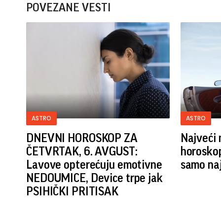
POVEZANE VESTI
ASTRO
ASTRO
DNEVNI HOROSKOP ZA
Najveći 
ČETVRTAK, 6. AVGUST:
horoskop
Lavove opterećuju emotivne
samo naj
NEDOUMICE, Device trpe jak
PSIHIČKI PRITISAK