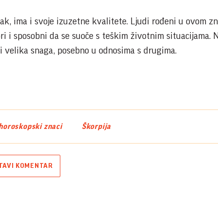
nak, ima i svoje izuzetne kvalitete. Ljudi rođeni u ovom z
ri i sposobni da se suoče s teškim životnim situacijama. 
i velika snaga, posebno u odnosima s drugima.
horoskopski znaci
Škorpija
TAVI KOMENTAR