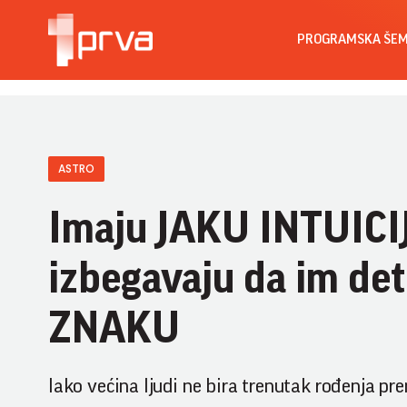
PROGRAMSKA ŠE
ASTRO
Imaju JAKU INTUICIJU
izbegavaju da im d
ZNAKU
Iako većina ljudi ne bira trenutak rođenja pre