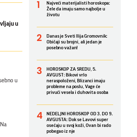
Najveći materijalisti horoskopa:
Žele da imaju samo najbolje u
životu
vljaju u
Danas je Sveti Ilija Gromovnik:
Običaji su brojni, ali jedan je
posebno važan!
HOROSKOP ZA SREDU, 5.
AVGUST: Bikovi vrlo
osebno u
neraspoloženi, Blizanci imaju
probleme na poslu, Vage će
privući vesela i duhovita osoba
NEDELJNI HOROSKOP OD 3. DO 9.
AVGUSTA: Dok se Lavovi super
 Na
osećaju u svoj koži, Ovan bi rado
pobegao iz nje