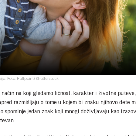
cija; Foto: Halfpoint/Shutterstock
 način na koji gledamo ličnost, karakter i životne puteve,
napred razmišljaju o tome u kojem bi znaku njihovo dete 
o spominje jedan znak koji mnogi doživljavaju kao izazov
tevan.