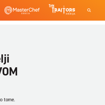
lji
OVOM
 o tome.