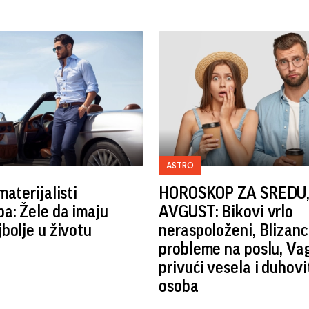
ASTRO
materijalisti
HOROSKOP ZA SREDU, 
a: Žele da imaju
AVGUST: Bikovi vrlo
bolje u životu
neraspoloženi, Blizanc
probleme na poslu, Va
privući vesela i duhovi
osoba