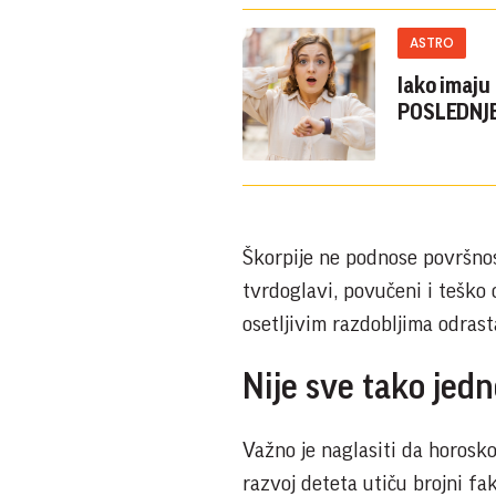
ASTRO
Iako imaju
POSLEDNJ
Škorpije ne podnose površnos
tvrdoglavi, povučeni i teško
osetljivim razdobljima odrast
Nije sve tako jed
Važno je naglasiti da horosk
razvoj deteta utiču brojni fak