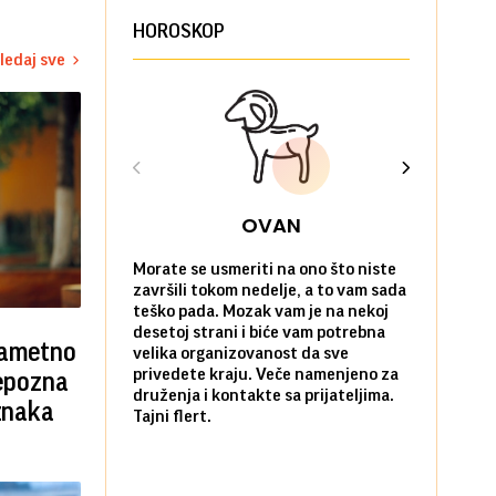
HOROSKOP
ledaj sve
OVAN
Morate se usmeriti na ono što niste
Sve na posl
završili tokom nedelje, a to vam sada
vi kao da n
teško pada. Mozak vam je na nekoj
zadovoljni 
desetoj strani i biće vam potrebna
nekim stvar
pametno
velika organizovanost da sve
biste ih po
privedete kraju. Veče namenjeno za
kada ste okr
repozna
druženja i kontakte sa prijateljima.
najbližima.
 znaka
Tajni flert.
okupljanje.