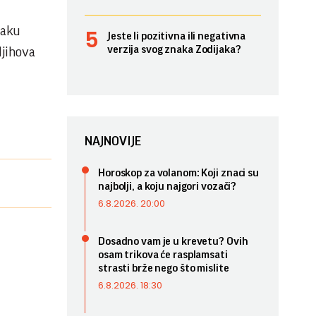
naku
Jeste li pozitivna ili negativna
verzija svog znaka Zodijaka?
Njihova
NAJNOVIJE
Horoskop za volanom: Koji znaci su
najbolji, a koju najgori vozači?
6.8.2026. 20:00
Dosadno vam je u krevetu? Ovih
osam trikova će rasplamsati
strasti brže nego što mislite
6.8.2026. 18:30