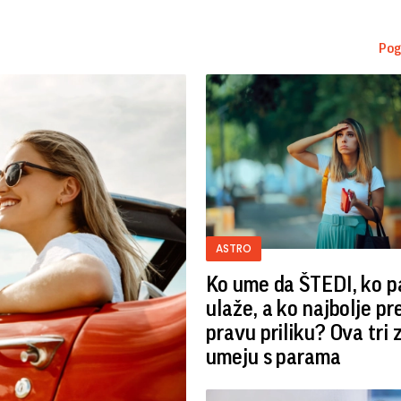
Pog
ASTRO
Ko ume da ŠTEDI, ko 
ulaže, a ko najbolje p
pravu priliku? Ova tri
umeju s parama