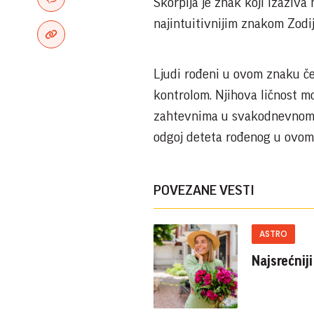
Škorpija je znak koji izaziva 
najintuitivnijim znakom Zodi
Ljudi rođeni u ovom znaku čes
kontrolom. Njihova ličnost mo
zahtevnima u svakodnevnom ži
odgoj deteta rođenog u ovom
POVEZANE VESTI
ASTRO
Najsrećnij