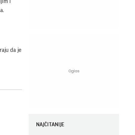
jim i
a.
aju da je
NAJČITANIJE