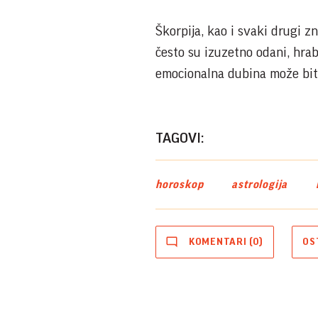
Škorpija, kao i svaki drugi z
često su izuzetno odani, hrab
emocionalna dubina može bit
TAGOVI:
horoskop
astrologija
KOMENTARI (0)
OS