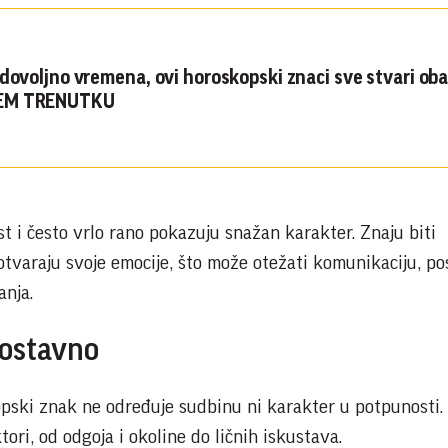
 dovoljno vremena, ovi horoskopski znaci sve stvari oba
EM TRENUTKU
t i često vrlo rano pokazuju snažan karakter. Znaju biti
 otvaraju svoje emocije, što može otežati komunikaciju, p
anja.
nostavno
opski znak ne određuje sudbinu ni karakter u potpunosti.
tori, od odgoja i okoline do ličnih iskustava.