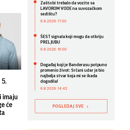
Zašto bi trebalo da vozite sa
LAVOROM VODE na suvozačkom
sedištu?
6.8.2026. 17:00
ŠEST signala koji mogu da otkriju
PRELJUBU
6.8.2026. 16:00
Događaj koji je Banderasu potpuno
promenio život: Srčani udar je bio
najbolja stvar koja mi se ikada
5.
dogodila!
6.8.2026. 14:42
i imaju
ge će
POGLEDAJ SVE
ta