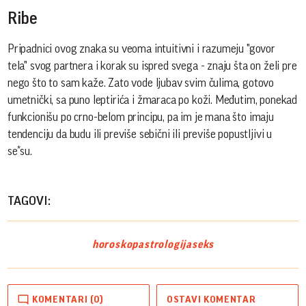
Ribe
Pripadnici ovog znaka su veoma intuitivni i razumeju "govor
tela" svog partnera i korak su ispred svega - znaju šta on želi pre
nego što to sam kaže. Zato vode ljubav svim čulima, gotovo
umetnički, sa puno leptirića i žmaraca po koži. Međutim, ponekad
funkcionišu po crno-belom principu, pa im je mana što imaju
tendenciju da budu ili previše sebični ili previše popustljivi u
se*su.
TAGOVI:
horoskop
astrologija
seks
KOMENTARI (0)
OSTAVI KOMENTAR