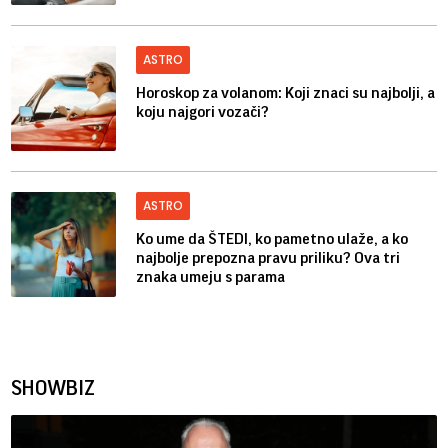
ASTRO
Horoskop za volanom: Koji znaci su najbolji, a
koju najgori vozači?
ASTRO
Ko ume da ŠTEDI, ko pametno ulaže, a ko
najbolje prepozna pravu priliku? Ova tri
znaka umeju s parama
SHOWBIZ