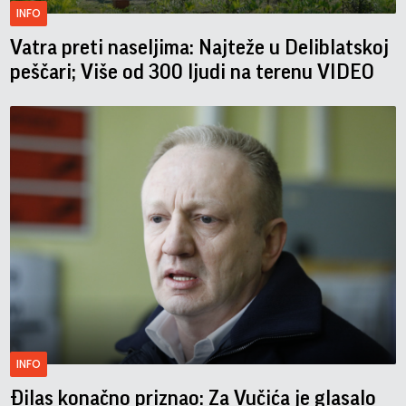
INFO
Vatra preti naseljima: Najteže u Deliblatskoj
peščari; Više od 300 ljudi na terenu VIDEO
INFO
Đilas konačno priznao: Za Vučića je glasalo