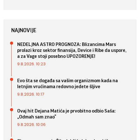
NAJNOVIJE
NEDELJNA ASTRO PROGNOZA: Blizancima Mars
prolazi kroz sektor finansija, Device i Ribe da uspore,
a za Vage stoji posebno UPOZORENJE!
9.8.2026. 10:23
Evo šta se događa sa vašim organizmom kada na
letnjim vrućinama redovno jedete šljive
9.8.2026. 10:17
Ovaj hit Dejana Matića je prvobitno odbio Saša:
„Odmah sam znao“
9.8.2026. 10:06