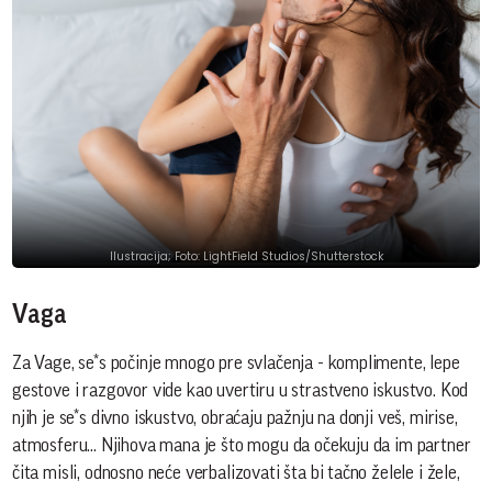
Ilustracija; Foto: LightField Studios/Shutterstock
Vaga
Za Vage, se*s počinje mnogo pre svlačenja - komplimente, lepe
gestove i razgovor vide kao uvertiru u strastveno iskustvo. Kod
njih je se*s divno iskustvo, obraćaju pažnju na donji veš, mirise,
atmosferu... Njihova mana je što mogu da očekuju da im partner
čita misli, odnosno neće verbalizovati šta bi tačno želele i žele,