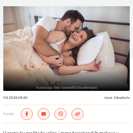
Ilustracija; Foto: Ivanko80/Shutterstock
11.5.2026.
|
19:30
Izvor: 24sata.hr
Podeli: