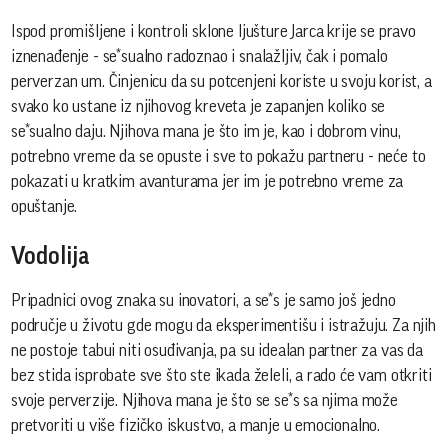
Ispod promišljene i kontroli sklone ljušture Jarca krije se pravo
iznenađenje - se*sualno radoznao i snalažljiv, čak i pomalo
perverzan um. Činjenicu da su potcenjeni koriste u svoju korist, a
svako ko ustane iz njihovog kreveta je zapanjen koliko se
se*sualno daju. Njihova mana je što im je, kao i dobrom vinu,
potrebno vreme da se opuste i sve to pokažu partneru - neće to
pokazati u kratkim avanturama jer im je potrebno vreme za
opuštanje.
Vodolija
Pripadnici ovog znaka su inovatori, a se*s je samo još jedno
područje u životu gde mogu da eksperimentišu i istražuju. Za njih
ne postoje tabui niti osuđivanja, pa su idealan partner za vas da
bez stida isprobate sve što ste ikada želeli, a rado će vam otkriti
svoje perverzije. Njihova mana je što se se*s sa njima može
pretvoriti u više fizičko iskustvo, a manje u emocionalno.