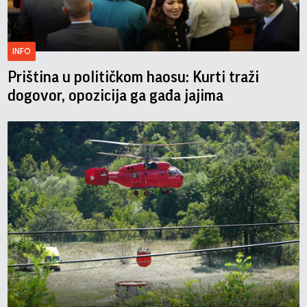
INFO
Priština u političkom haosu: Kurti traži
dogovor, opozicija ga gađa jajima