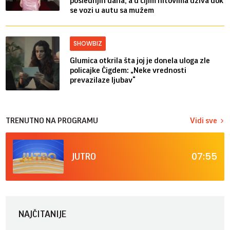
poslednjih dana, a u čijim hitovima uživa dok
se vozi u autu sa mužem
SHOWBIZ
Glumica otkrila šta joj je donela uloga zle
policajke Čigdem: „Neke vrednosti
prevazilaze ljubav“
TRENUTNO NA PROGRAMU
Vidi sve
07:55
JUTRO
NAJČITANIJE