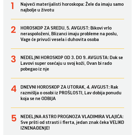
Najveći materijalisti horoskopa: Žele da imaju samo
najbolje u životu
HOROSKOP ZA SREDU, 5. AVGUST: Bikovi vrlo
neraspoloženi, Blizanci imaju probleme na poslu,
Vage će privući vesela i duhovita osoba
NEDELJNI HOROSKOP OD 3. DO 9. AVGUSTA: Dok se
Lavovi super osećaju u svoj koži, Ovan bi rado
pobegao iz nje
DNEVNI HOROSKOP ZA UTORAK, 4. AVGUST: Rak
razmišlja o osobi iz PROŠLOSTI, Lav dobija ponudu
koja se ne ODBIJA
NEDELJNA ASTRO PROGNOZA VLADIMIRA VLAJIĆA:
Sve pršti od strasti i flerta, jedan znak čeka VELIKO
IZNENAĐENJE!