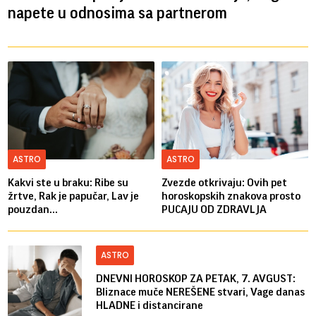
napete u odnosima sa partnerom
ASTRO
ASTRO
Kakvi ste u braku: Ribe su
Zvezde otkrivaju: Ovih pet
žrtve, Rak je papučar, Lav je
horoskopskih znakova prosto
pouzdan...
PUCAJU OD ZDRAVLJA
ASTRO
DNEVNI HOROSKOP ZA PETAK, 7. AVGUST:
Bliznace muče NEREŠENE stvari, Vage danas
HLADNE i distancirane