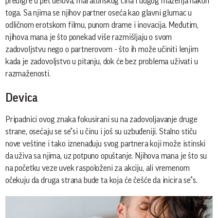
predigre u pet delova, maratonskog čina i dugog maženja nakon
toga. Sa njima se njihov partner oseća kao glavni glumac u
odličnom erotskom filmu, punom drame i inovacija. Međutim,
njihova mana je što ponekad više razmišljaju o svom
zadovoljstvu nego o partnerovom - što ih može učiniti lenjim
kada je zadovoljstvo u pitanju, dok će bez problema uživati u
razmaženosti.
Devica
Pripadnici ovog znaka fokusirani su na zadovoljavanje druge
strane, osećaju se se*si u činu i još su uzbuđeniji. Stalno stiču
nove veštine i tako iznenađuju svog partnera koji može istinski
da uživa sa njima, uz potpuno opuštanje. Njihova mana je što su
na početku veze uvek raspoloženi za akciju, ali vremenom
očekuju da druga strana bude ta koja će češće da inicira se*s.