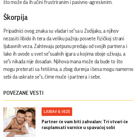
što može da ih učini frustriranim i pasivno-agresivnim.
Škorpija
Pripadnici ovog znaka su vladari se*sa u Zodijaku, a njihov
nezasiti libido ih tera da veliku pažnju posvete fizičkoj strani
ljubavnih veza. Zahtevaju potpunu predaju od svojih partnera i
lako ih uvode u svet se*sualnih igara u kojima oboje uživaju, a
se*s nikada nije dosadan. Njihova mana može da bude to što
mogu preterati sa fetišima, a zbog durenja i besa mogu namerno
sebi da uskrate se*s, čime muče i partnera i sebe.
POVEZANE VESTI
LJUBAV & VEZE
Partner će vam biti zahvalan: Tri stvari će
rasplamsati varnice u spavaćoj sobi