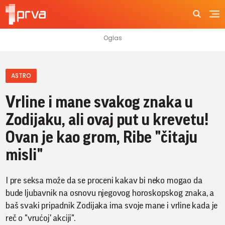
ASTRO
Vrline i mane svakog znaka u
Zodijaku, ali ovaj put u krevetu!
Ovan je kao grom, Ribe "čitaju
misli"
I pre seksa može da se proceni kakav bi neko mogao da
bude ljubavnik na osnovu njegovog horoskopskog znaka, a
baš svaki pripadnik Zodijaka ima svoje mane i vrline kada je
reč o "vrućoj' akciji".