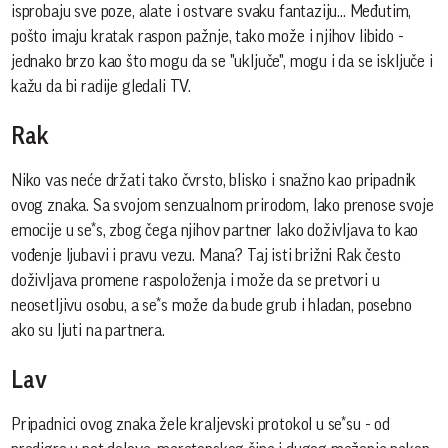
isprobaju sve poze, alate i ostvare svaku fantaziju... Međutim,
pošto imaju kratak raspon pažnje, tako može i njihov libido -
jednako brzo kao što mogu da se "uključe", mogu i da se isključe i
kažu da bi radije gledali TV.
Rak
Niko vas neće držati tako čvrsto, blisko i snažno kao pripadnik
ovog znaka. Sa svojom senzualnom prirodom, lako prenose svoje
emocije u se*s, zbog čega njihov partner lako doživljava to kao
vođenje ljubavi i pravu vezu. Mana? Taj isti brižni Rak često
doživljava promene raspoloženja i može da se pretvori u
neosetljivu osobu, a se*s može da bude grub i hladan, posebno
ako su ljuti na partnera.
Lav
Pripadnici ovog znaka žele kraljevski protokol u se*su - od