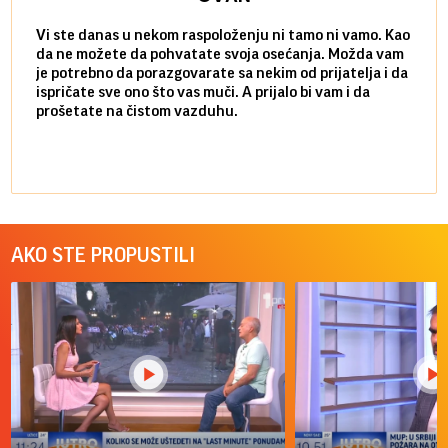
Vi ste danas u nekom raspoloženju ni tamo ni vamo. Kao
Danas
da ne možete da pohvatate svoja osećanja. Možda vam
posve
je potrebno da porazgovarate sa nekim od prijatelja i da
susre
ispričate sve ono što vas muči. A prijalo bi vam i da
volel
prošetate na čistom vazduhu.
način
AKO STE PROPUSTILI