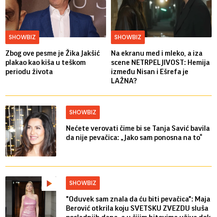
SHOWBIZ
SHOWBIZ
Zbog ove pesme je Žika Jakšić
Na ekranu med i mleko, a iza
plakao kao kiša u teškom
scene NETRPELJIVOST: Hemija
periodu života
između Nisan i Ešrefa je
LAŽNA?
SHOWBIZ
Nećete verovati čime bi se Tanja Savić bavila
da nije pevačica: „Jako sam ponosna na to“
SHOWBIZ
"Oduvek sam znala da ću biti pevačica": Maja
Berović otkrila koju SVETSKU ZVEZDU sluša