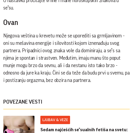
U nastavku pročitajte vrline i mane horoskopskih znakova u
se*su.
Ovan
Njegova veština u krevetu može se uporediti sa grmljavinom -
oni su mešavina energije i silovitosti kojom iznenađuju svog
partnera. Pripadnici ovog znaka vole da dominiraju, a se*s sa
njima je spontan i strastven. Međutim, imaju manu što poput
munje mogu brzo da sevnu, ali i da nestanu isto tako brzo -
odnosno da jure ka kraju. Čini se da teže da budu prvi u svemu, pa
i postizanju orgazma, bez obzira na partnera.
POVEZANE VESTI
LJUBAV & VEZE
Sedam najčešćih se*sualnih fetiša na svetu: