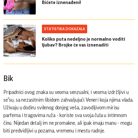
Bićete iznenađeni!
STATISTIKA DOKAZALA
Koliko puta nedeljno je normalno voditi
ljubav? Brojke će vas iznenaditi
Bik
Pripadnici ovog znaka su veoma senzualni, i veoma izdržljivi u
se*su, sa nezasitnim libidom zahvaljujući Veneri koja njima vlada.
Uživaju u dodiru svilenog donjeg veša, zavodljivom mirisu
parfema i tragovima ruža - koriste sva svoja čula u intimnom
činu. Nijedan detalj im ne promakne, ali ipak imaju manu - mogu
biti predvidljivi u pozama, vremenu i mestu radnje.