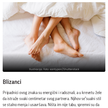
Ilustracija; Foto: santypan/Shutterstock
Blizanci
Pripadnici ovog znaka su energični i radoznali, a u krevetu žele
da istraže svaki centimetar svog partnera. Njihov se*sualni stil
se stalno menja i usavršava. Ništa im nije tabu, spremni su da