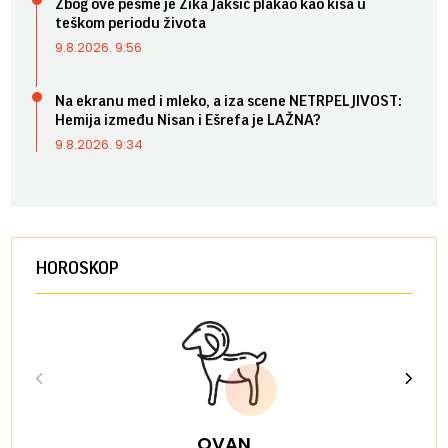
Zbog ove pesme je Žika Jakšić plakao kao kiša u
teškom periodu života
9.8.2026. 9:56
Na ekranu med i mleko, a iza scene NETRPELJIVOST:
Hemija između Nisan i Ešrefa je LAŽNA?
9.8.2026. 9:34
HOROSKOP
OVAN