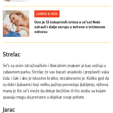
LJUBAV & VEZE
Ovo je 13 šokantnih istina o se*su! Neki
odrasli i dalje veruju u mitove o intimnom
odnosu
Strelac
Se*s sa ovim istraživačkim i liberalnim znakom je kao vožnja u
zabavnom parku. Strelac će vas bacati unaokolo i preplaviti vaša
čula, i čak i ako je iskustvo kratko, nezaboravno je. Koliko god da
su dobri ljubavnici koji veliku pažnju posvećuju ljubljenju, njihova
mana je što se*s može da deluje bezlično ili što osobu sa kojom
spavaju mogu da pretvore u objekat svoje pohote.
Jarac