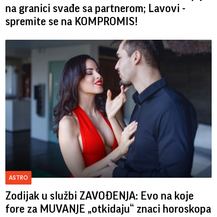
na granici svađe sa partnerom; Lavovi -
spremite se na KOMPROMIS!
ASTRO
Zodijak u službi ZAVOĐENJA: Evo na koje
fore za MUVANJE „otkidaju“ znaci horoskopa