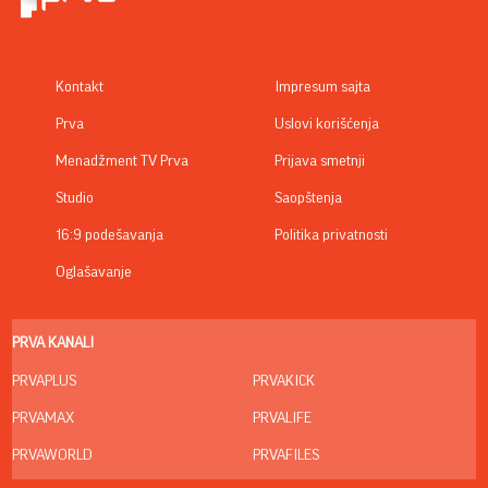
Kontakt
Impresum sajta
Prva
Uslovi korišćenja
Menadžment TV Prva
Prijava smetnji
Studio
Saopštenja
16:9 podešavanja
Politika privatnosti
Oglašavanje
PRVA KANALI
PRVAPLUS
PRVAKICK
PRVAMAX
PRVALIFE
PRVAWORLD
PRVAFILES