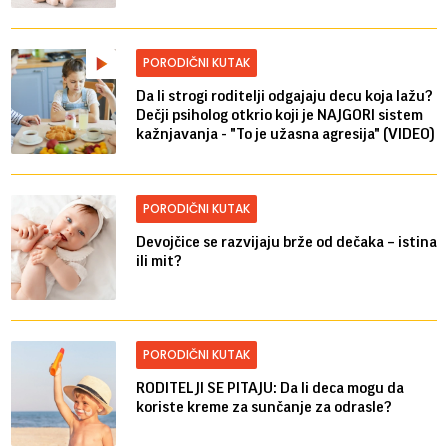
PORODIČNI KUTAK
Da li strogi roditelji odgajaju decu koja lažu?
Dečji psiholog otkrio koji je NAJGORI sistem
kažnjavanja - "To je užasna agresija" (VIDEO)
PORODIČNI KUTAK
Devojčice se razvijaju brže od dečaka – istina
ili mit?
PORODIČNI KUTAK
RODITELJI SE PITAJU: Da li deca mogu da
koriste kreme za sunčanje za odrasle?