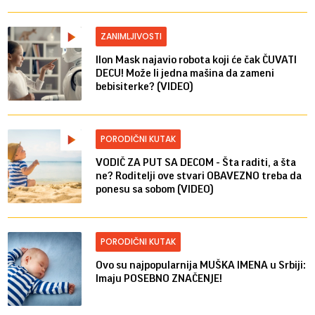
ZANIMLJIVOSTI
Ilon Mask najavio robota koji će čak ČUVATI
DECU! Može li jedna mašina da zameni
bebisiterke? (VIDEO)
PORODIČNI KUTAK
VODIČ ZA PUT SA DECOM - Šta raditi, a šta
ne? Roditelji ove stvari OBAVEZNO treba da
ponesu sa sobom (VIDEO)
PORODIČNI KUTAK
Ovo su najpopularnija MUŠKA IMENA u Srbiji:
Imaju POSEBNO ZNAČENJE!