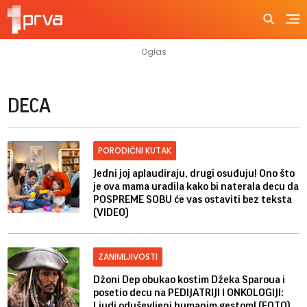
DECA
PORODIČNI KUTAK
Jedni joj aplaudiraju, drugi osuđuju! Ono što
je ova mama uradila kako bi naterala decu da
POSPREME SOBU će vas ostaviti bez teksta
(VIDEO)
ZANIMLJIVOSTI
Džoni Dep obukao kostim Džeka Sparoua i
posetio decu na PEDIJATRIJI I ONKOLOGIJI:
Ljudi oduševljeni humanim gestom! (FOTO)