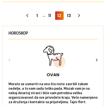
1
11
12
13
...
HOROSKOP
OVAN
Morate se usmeriti na ono što niste završili tokom
Sve n
nedelje, a to vam sada teško pada. Mozak vam je na
potpu
nekoj desetoj strani i biće vam potrebna velika
stvar
organizovanost da sve privedete kraju. Veče namenjeno
tempo
za druženja i kontakte sa prijateljima. Tajni flert.
najbl