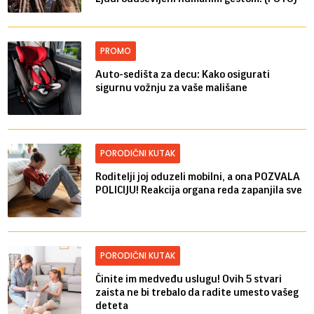
PROMO
Auto-sedišta za decu: Kako osigurati
sigurnu vožnju za vaše mališane
PORODIČNI KUTAK
Roditelji joj oduzeli mobilni, a ona POZVALA
POLICIJU! Reakcija organa reda zapanjila sve
PORODIČNI KUTAK
Činite im medveđu uslugu! Ovih 5 stvari
zaista ne bi trebalo da radite umesto vašeg
deteta