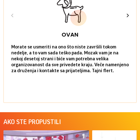
OVAN
Morate se usmeriti na ono što niste završili tokom
Sve n
nedelje, a to vam sada teško pada. Mozak vam je na
potpu
nekoj desetoj strani i biće vam potrebna velika
stvar
organizovanost da sve privedete kraju. Veče namenjeno
tempo
za druženja i kontakte sa prijateljima. Tajni flert.
najbl
AKO STE PROPUSTILI