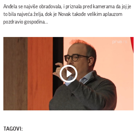
Anđela se najviše obradovala, i priznala pred kamerama da joj je
to bila najveća želja, dok je Novak takođe velikim aplauzom
pozdravio gospodina…
Play
Vide
TAGOVI: