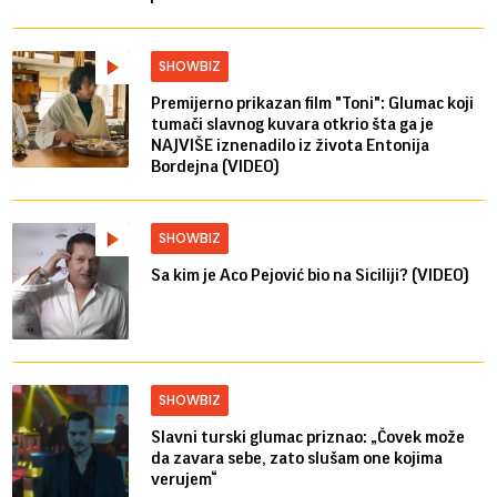
SHOWBIZ
Premijerno prikazan film "Toni": Glumac koji
tumači slavnog kuvara otkrio šta ga je
NAJVIŠE iznenadilo iz života Entonija
Bordejna (VIDEO)
SHOWBIZ
Sa kim je Aco Pejović bio na Siciliji? (VIDEO)
SHOWBIZ
Slavni turski glumac priznao: „Čovek može
da zavara sebe, zato slušam one kojima
verujem“