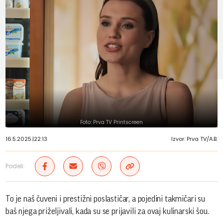
Foto: Prva TV Printscreen
16.5.2025.
|
22:13
Izvor: Prva TV/A.B.
Podeli:
To je naš čuveni i prestižni poslastičar, a pojedini takmičari su
baš njega priželjivali, kada su se prijavili za ovaj kulinarski šou.