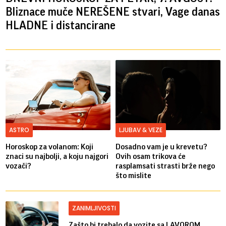
Bliznace muče NEREŠENE stvari, Vage danas
HLADNE i distancirane
ASTRO
LJUBAV & VEZE
Horoskop za volanom: Koji
Dosadno vam je u krevetu?
znaci su najbolji, a koju najgori
Ovih osam trikova će
vozači?
rasplamsati strasti brže nego
što mislite
ZANIMLJIVOSTI
Zašto bi trebalo da vozite sa LAVOROM