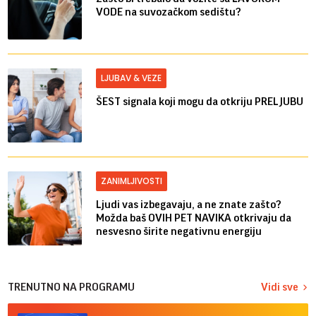
VODE na suvozačkom sedištu?
LJUBAV & VEZE
ŠEST signala koji mogu da otkriju PRELJUBU
ZANIMLJIVOSTI
Ljudi vas izbegavaju, a ne znate zašto?
Možda baš OVIH PET NAVIKA otkrivaju da
nesvesno širite negativnu energiju
TRENUTNO NA PROGRAMU
Vidi sve