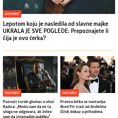
SHOWBIZ
Lepotom koju je nasledila od slavne majke
UKRALA JE SVE POGLEDE: Prepoznajete li
čija je ovo ćerka?
SHOWBIZ
SHOWBIZ
Poznati turski glumac o ulozi
Pravna bitka se nastavlja:
Kadira: „Mislio sam da mi ta
Bred ​​Pit traži od Anđeline
uloga ne odgovara, ali želeo
Džoli dokaz o prihodima
sam da iznenadim publiku“