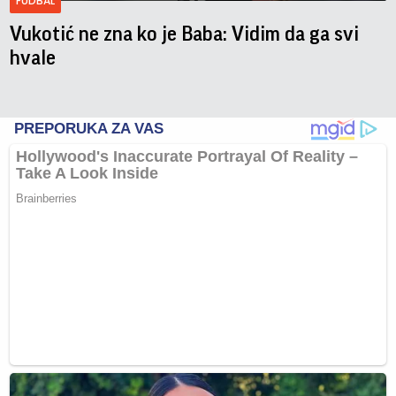
FUDBAL
Vukotić ne zna ko je Baba: Vidim da ga svi
hvale