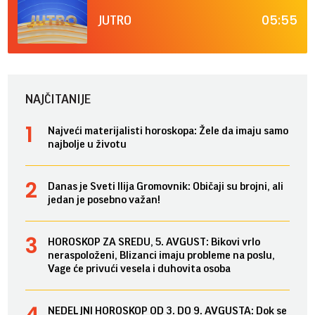
05:55
JUTRO
NAJČITANIJE
Najveći materijalisti horoskopa: Žele da imaju samo
najbolje u životu
Danas je Sveti Ilija Gromovnik: Običaji su brojni, ali
jedan je posebno važan!
HOROSKOP ZA SREDU, 5. AVGUST: Bikovi vrlo
neraspoloženi, Blizanci imaju probleme na poslu,
Vage će privući vesela i duhovita osoba
NEDELJNI HOROSKOP OD 3. DO 9. AVGUSTA: Dok se