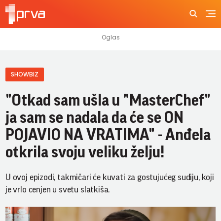
SHOWBIZ
"Otkad sam ušla u "MasterChef"
ja sam se nadala da će se ON
POJAVIO NA VRATIMA" - Anđela
otkrila svoju veliku želju!
U ovoj epizodi, takmičari će kuvati za gostujućeg sudiju, koji
je vrlo cenjen u svetu slatkiša.