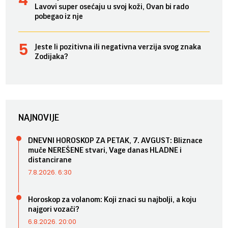
Lavovi super osećaju u svoj koži, Ovan bi rado
pobegao iz nje
Jeste li pozitivna ili negativna verzija svog znaka
Zodijaka?
NAJNOVIJE
DNEVNI HOROSKOP ZA PETAK, 7. AVGUST: Bliznace
muče NEREŠENE stvari, Vage danas HLADNE i
distancirane
7.8.2026. 6:30
Horoskop za volanom: Koji znaci su najbolji, a koju
najgori vozači?
6.8.2026. 20:00