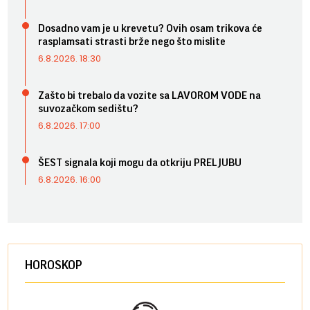
Dosadno vam je u krevetu? Ovih osam trikova će
rasplamsati strasti brže nego što mislite
6.8.2026. 18:30
Zašto bi trebalo da vozite sa LAVOROM VODE na
suvozačkom sedištu?
6.8.2026. 17:00
ŠEST signala koji mogu da otkriju PRELJUBU
6.8.2026. 16:00
HOROSKOP