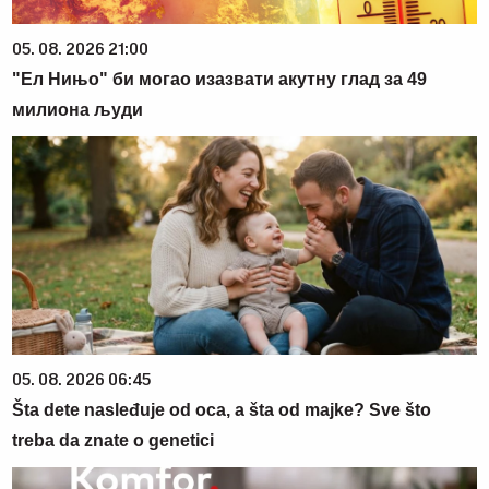
05. 08. 2026 21:00
"Ел Нињо" би могао изазвати акутну глад за 49
милиона људи
05. 08. 2026 06:45
Šta dete nasleđuje od oca, a šta od majke? Sve što
treba da znate o genetici