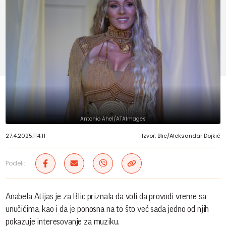
Antonio Ahel/ATAImages
27.4.2025.
|
14:11
Izvor: Blic/Aleksandar Dojkić
Podeli:
Anabela Atijas je za Blic priznala da voli da provodi vreme sa
unučićima, kao i da je ponosna na to što već sada jedno od njih
pokazuje interesovanje za muziku.