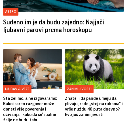
ASTRO
Suđeno im je da budu zajedno: Najjači
ljubavni parovi prema horoskopu
LJUBAV & VEZE
ZANIMLJIVOSTI
Šta želimo, a ne izgovaramo:
Znate li da pande umeju da
Kako iskren razgovor može
plivaju, rade „stoj na rukama” i
doneti više poverenja i
vrše nuždu 40 puta dnevno?
uživanja i kako da se*sualne
Evo još zanimljivosti
želje ne budu tabu