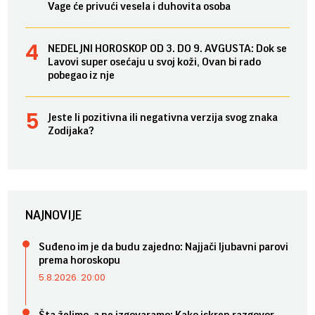
Vage će privući vesela i duhovita osoba
NEDELJNI HOROSKOP OD 3. DO 9. AVGUSTA: Dok se
Lavovi super osećaju u svoj koži, Ovan bi rado
pobegao iz nje
Jeste li pozitivna ili negativna verzija svog znaka
Zodijaka?
NAJNOVIJE
Suđeno im je da budu zajedno: Najjači ljubavni parovi
prema horoskopu
5.8.2026. 20:00
Šta želimo, a ne izgovaramo: Kako iskren razgovor