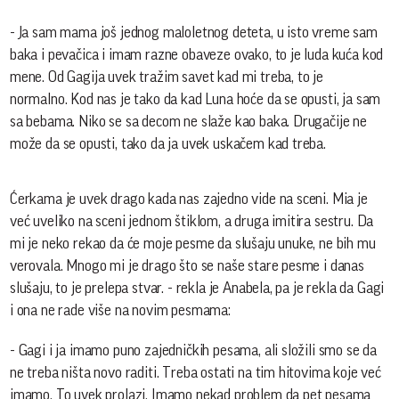
- Ja sam mama još jednog maloletnog deteta, u isto vreme sam
baka i pevačica i imam razne obaveze ovako, to je luda kuća kod
mene. Od Gagija uvek tražim savet kad mi treba, to je
normalno. Kod nas je tako da kad Luna hoće da se opusti, ja sam
sa bebama. Niko se sa decom ne slaže kao baka. Drugačije ne
može da se opusti, tako da ja uvek uskačem kad treba.
Ćerkama je uvek drago kada nas zajedno vide na sceni. Mia je
već uveliko na sceni jednom štiklom, a druga imitira sestru. Da
mi je neko rekao da će moje pesme da slušaju unuke, ne bih mu
verovala. Mnogo mi je drago što se naše stare pesme i danas
slušaju, to je prelepa stvar. - rekla je Anabela, pa je rekla da Gagi
i ona ne rade više na novim pesmama:
- Gagi i ja imamo puno zajedničkih pesama, ali složili smo se da
ne treba ništa novo raditi. Treba ostati na tim hitovima koje već
imamo. To uvek prolazi. Imamo nekad problem da pet pesama