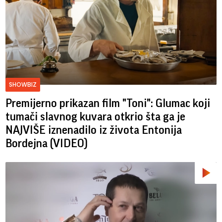
SHOWBIZ
Premijerno prikazan film "Toni": Glumac koji
tumači slavnog kuvara otkrio šta ga je
NAJVIŠE iznenadilo iz života Entonija
Bordejna (VIDEO)