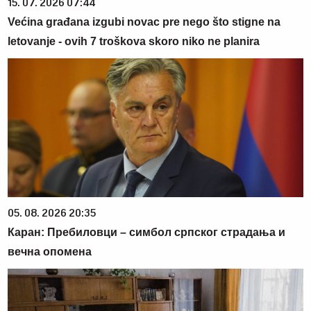
15. 07. 2026 07:44
Većina građana izgubi novac pre nego što stigne na
letovanje - ovih 7 troškova skoro niko ne planira
05. 08. 2026 20:35
Каран: Пребиловци – симбол српског страдања и
вечна опомена