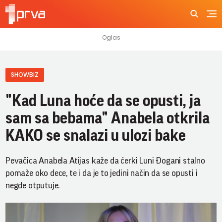
SHOWBIZ
"Kad Luna hoće da se opusti, ja
sam sa bebama" Anabela otkrila
KAKO se snalazi u ulozi bake
Pevačica Anabela Atijas kaže da ćerki Luni Đogani stalno
pomaže oko dece, te i da je to jedini način da se opusti i
negde otputuje.