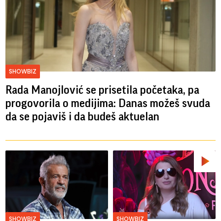
SHOWBIZ
Rada Manojlović se prisetila početaka, pa
progovorila o medijima: Danas možeš svuda
da se pojaviš i da budeš aktuelan
SHOWBIZ
SHOWBIZ