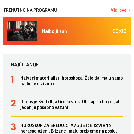
TRENUTNO NA PROGRAMU
Vidi sve
03:00
Najbolji san
NAJČITANIJE
Najveći materijalisti horoskopa: Žele da imaju samo
najbolje u životu
Danas je Sveti Ilija Gromovnik: Običaji su brojni, ali
jedan je posebno važan!
HOROSKOP ZA SREDU, 5. AVGUST: Bikovi vrlo
neraspoloženi, Blizanci imaju probleme na poslu,