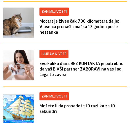
ZANIMLJIVOSTI
Mocart je živeo čak 700 kilometara dalje:
Vlasnica pronašla mačka 17 godina posle
nestanka
LJUBAV & VEZE
Evo koliko dana BEZ KONTAKTA je potrebno
da vaš BIVŠI partner ZABORAVI na vas i od
čega to zavisi
ZANIMLJIVOSTI
Možete li da pronađete 10 razlika za 10
sekundi?