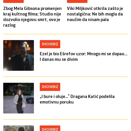
Zbog Mela Gibsona promenjen
Viki Miljković otkrila zašto je
kraj kultnog filma; Studio nije
nostalgična: Ne bih mogla da
dozvolio njegovu smrt, ovo je
naučim da nisam pala
razlog
SHOWBIZ
Ezel je bio Ešrefov uzor: Mnogo mi se dopao...
I danas mu se divim
SHOWBIZ
„I bure i oluje…“ Dragana Katić podelila
emotivnu poruku
SHOWBIZ