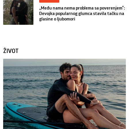
„Među nama nema problema sa poverenjem“:
Devojka popularnog glumca stavila tačku na
glasine o ljubomori
ŽIVOT