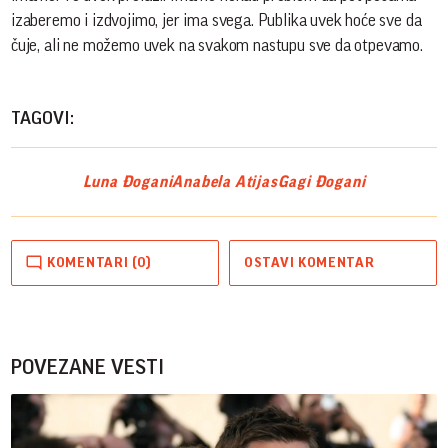
izaberemo i izdvojimo, jer ima svega. Publika uvek hoće sve da
čuje, ali ne možemo uvek na svakom nastupu sve da otpevamo.
TAGOVI:
Luna Đogani
Anabela Atijas
Gagi Đogani
KOMENTARI (0)
OSTAVI KOMENTAR
POVEZANE VESTI