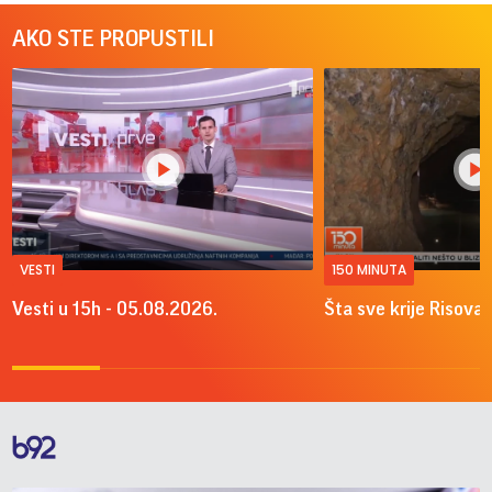
AKO STE PROPUSTILI
VESTI
150 MINUTA
Vesti u 15h - 05.08.2026.
Šta sve krije Risova