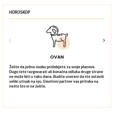
HOROSKOP
OVAN
Želite da jednu osobu pridobijete za svoje planove.
Danas
Dugo ćete razgovarati ali konačna odluka druge strane
Niste
ne može biti u toku dana. Budite uvereni da ste ostavili
povol
veliki utisak na nju. Emotivni partner vas pritiska na
a pos
nešto što vi ne želite.
više 