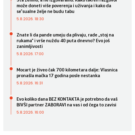
može doneti više poverenja i uživanja i kako da
se*sualne želje ne budu tabu
5.8.2026. 18:30
Znate li da pande umeju da plivaju, rade „stoj na
rukama” i vrše nuždu 40 puta dnevno? Evo još
zanimljivosti
5.8.2026. 17:00
Mocart je živeo čak 700 kilometara dalje: Vlasnica
pronašla mačka 17 godina posle nestanka
5.8.2026. 16:31
Evo koliko dana BEZ KONTAKTA je potrebno da vaš
BIVŠI partner ZABORAVI na vas i od čega to zavisi
5.8.2026. 16:00