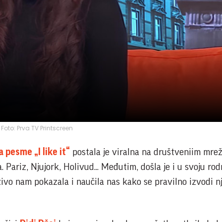
Foto: Prva TV Printscreen
a pesme „I like it“
postala je viralna na društveniim mre
Pariz, Njujork, Holivud... Međutim, došla je i u svoju ro
uživo nam pokazala i naučila nas kako se pravilno izvodi n