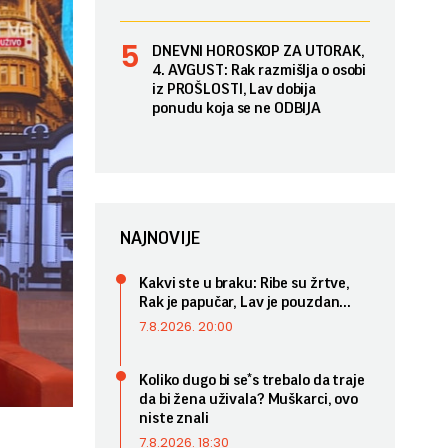
DNEVNI HOROSKOP ZA UTORAK,
4. AVGUST: Rak razmišlja o osobi
iz PROŠLOSTI, Lav dobija
ponudu koja se ne ODBIJA
NAJNOVIJE
Kakvi ste u braku: Ribe su žrtve,
Rak je papučar, Lav je pouzdan...
7.8.2026. 20:00
Koliko dugo bi se*s trebalo da traje
da bi žena uživala? Muškarci, ovo
niste znali
7.8.2026. 18:30