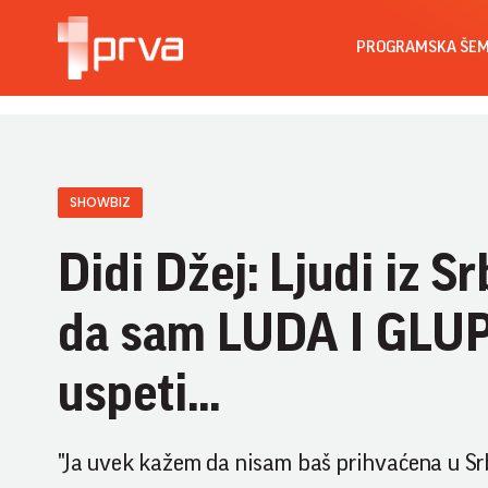
PROGRAMSKA ŠE
SHOWBIZ
Didi Džej: Ljudi iz Sr
da sam LUDA I GLUPA
uspeti...
"Ja uvek kažem da nisam baš prihvaćena u Srbi