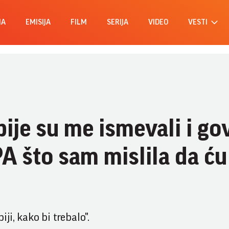
MA
EMISIJA
FILM
SERIJA
VIDEO
VESTI
bije su me ismevali i gov
 što sam mislila da ću
ji, kako bi trebalo".