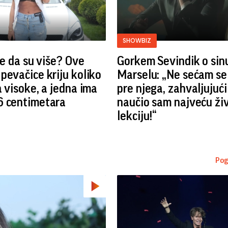
SHOWBIZ
ste da su više? Ove
Gorkem Sevindik o sin
pevačice kriju koliko
Marselu: „Ne sećam se
a visoke, a jedna ima
pre njega, zahvaljujuć
6 centimetara
naučio sam najveću ži
lekciju!“
Pog