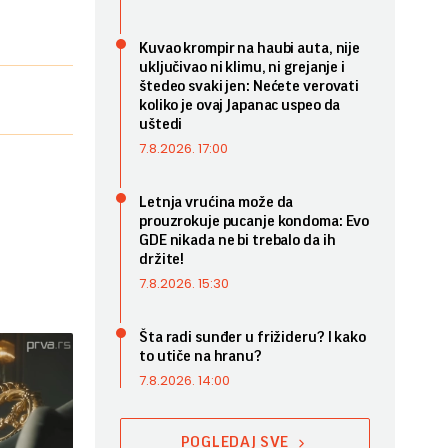
Kuvao krompir na haubi auta, nije
uključivao ni klimu, ni grejanje i
štedeo svaki jen: Nećete verovati
koliko je ovaj Japanac uspeo da
uštedi
7.8.2026. 17:00
Letnja vrućina može da
prouzrokuje pucanje kondoma: Evo
GDE nikada ne bi trebalo da ih
držite!
7.8.2026. 15:30
Šta radi sunđer u frižideru? I kako
to utiče na hranu?
7.8.2026. 14:00
POGLEDAJ SVE