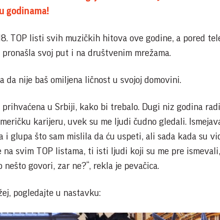
 u godinama!
8. TOP listi svih muzičkih hitova ove godine, a pored tel
je pronašla svoj put i na društvenim mrežama.
 da nije baš omiljena ličnost u svojoj domovini.
prihvaćena u Srbiji, kako bi trebalo. Dugi niz godina rad
 američku karijeru, uvek su me ljudi čudno gledali. Ismejav
 i glupa što sam mislila da ću uspeti, ali sada kada su vid
 na svim TOP listama, ti isti ljudi koji su me pre ismevali
 nešto govori, zar ne?“, rekla je pevačica.
žej, pogledajte u nastavku: