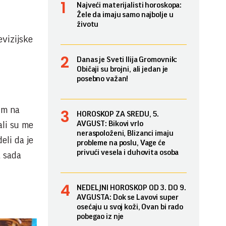
Najveći materijalisti horoskopa:
Žele da imaju samo najbolje u
životu
evizijske
Danas je Sveti Ilija Gromovnik:
Običaji su brojni, ali jedan je
posebno važan!
im na
HOROSKOP ZA SREDU, 5.
AVGUST: Bikovi vrlo
ali su me
neraspoloženi, Blizanci imaju
eli da je
probleme na poslu, Vage će
privući vesela i duhovita osoba
, sada
NEDELJNI HOROSKOP OD 3. DO 9.
AVGUSTA: Dok se Lavovi super
osećaju u svoj koži, Ovan bi rado
pobegao iz nje