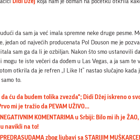
vačici
Didi Džej
koja nam je odmah na početku otkrila kak
 budući da sam ja već imala spremne neke druge pesme. M
, jedan od najvećih producenata Pol Douson me je pozva
itala sam ga da li je ozbiljan. Nakon što smo ustanovili da
 li mogu te iste večeri da dođem u Las Vegas, a ja sam te 
 potom otkrila da je refren „I Like It“ nastao slučajno kada j
 samo to.
da ću da budem tolika zvezda"; Didi Džej iskreno o s
rvo mi je tražio da PEVAM UŽIVO...
o NEGATIVNIM KOMENTARIMA u Srbiji: Bilo mi ih je ŽAO,
u navikli na to!
a o PREDRASUDAMA zbog ljubavi sa STARIJIM MUŠKARCE