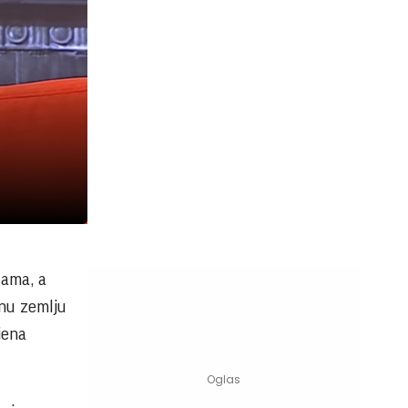
žama, a
dnu zemlju
jena