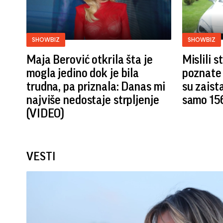
SHOWBIZ
SHOWBIZ
Maja Berović otkrila šta je
Mislili 
mogla jedino dok je bila
poznate 
trudna, pa priznala: Danas mi
su zaist
najviše nedostaje strpljenje
samo 15
(VIDEO)
VESTI