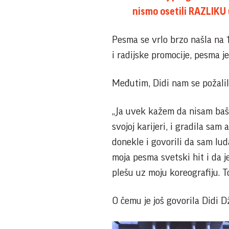
nismo osetili RAZLIKU
Pesma se vrlo brzo našla na 1
i radijske promocije, pesma 
Međutim, Didi nam se požalila
„Ja uvek kažem da nisam baš 
svojoj karijeri, i gradila sam
donekle i govorili da sam luda
moja pesma svetski hit i da je
plešu uz moju koreografiju. To
O čemu je još govorila Didi D