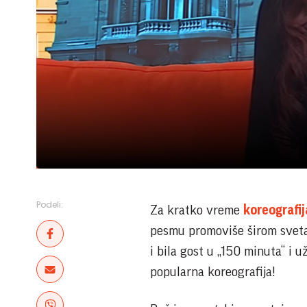
Podeli:
Za kratko vreme
koreografij
pesmu promoviše širom sveta. 
i bila gost u „150 minuta“ i 
popularna koreografija!