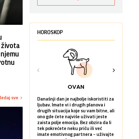
HOROSKOP
u
 života
i njemu
votnu
OVAN
ledaj sve
Današnji dan je najbolje iskoristiti za
Ako već hoć
ljubav. Imate vi i drugih planova i
da u tome 
drugih situacija koje su vam bitne, ali
onda je za 
ono gde ćete najviše uživati jeste
pobegnete 
zaista polje emocija. Bez obzira da li
dan. I to p
tek pokrećete neku priču ili već
prijatelja i
imate emotivnog partnera – uživajte
sami koliko 