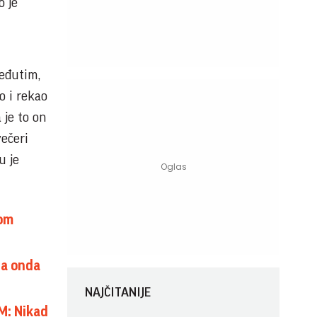
o je
eđutim,
o i rekao
 je to on
večeri
u je
vom
 a onda
NAJČITANIJE
M: Nikad