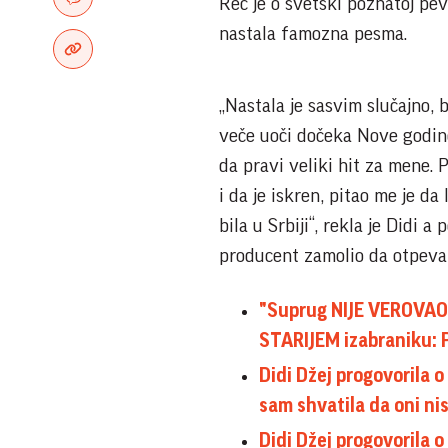
Reč je o svetski poznatoj pe
nastala famozna pesma.
„Nastala je sasvim slučajno,
veče uoči dočeka Nove godine
da pravi veliki hit za mene. P
i da je iskren, pitao me je da
bila u Srbiji“, rekla je Didi a
producent zamolio da otpeva
"Suprug NIJE VEROVAO 
STARIJEM izabraniku: P
Didi Džej progovorila 
sam shvatila da oni nis
Didi Džej progovoril