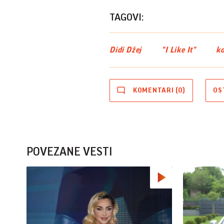
TAGOVI:
Didi Džej
"I Like It"
ko
KOMENTARI (0)
OS
POVEZANE VESTI