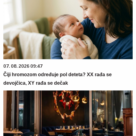
07. 08. 2026 09:47
Čiji hromozom određuje pol deteta? XX rađa se
devojčica, XY rađa se dečak