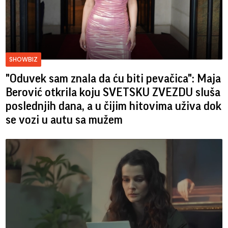
SHOWBIZ
"Oduvek sam znala da ću biti pevačica": Maja
Berović otkrila koju SVETSKU ZVEZDU sluša
poslednjih dana, a u čijim hitovima uživa dok
se vozi u autu sa mužem