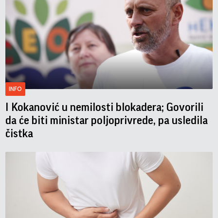
INFO
I Kokanović u nemilosti blokadera; Govorili
da će biti ministar poljoprivrede, pa usledila
čistka