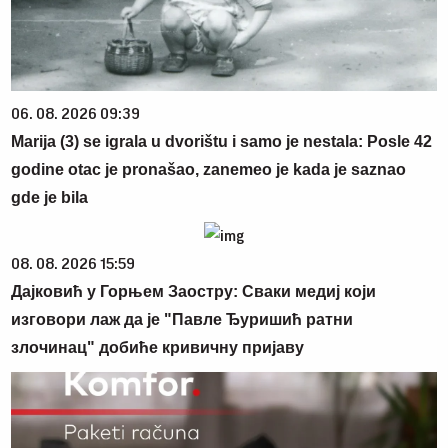
06. 08. 2026 09:39
Marija (3) se igrala u dvorištu i samo je nestala: Posle 42
godine otac je pronašao, zanemeo je kada je saznao
gde je bila
08. 08. 2026 15:59
Дајковић у Горњем Заостру: Сваки медиј који
изговори лаж да је "Павле Ђуришић ратни
злочинац" добиће кривичну пријаву