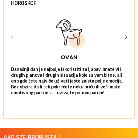
HOROSKOP
OVAN
Današnji dan je najbolje iskoristiti za ljubav. Imate vi i
Ako v
drugih planova i drugih situacija koje su vam bitne, ali
do ma
ono gde ćete najviše uživati jeste zaista polje emocija.
van g
Bez obzira da li tek pokrećete neku priču ili već imate
društ
emotivnog partnera – uživajte punom parom!
kolik
AKO STE PROPUSTILI