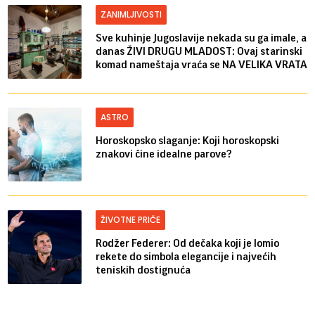
ZANIMLJIVOSTI
Sve kuhinje Jugoslavije nekada su ga imale, a
danas ŽIVI DRUGU MLADOST: Ovaj starinski
komad nameštaja vraća se NA VELIKA VRATA
ASTRO
Horoskopsko slaganje: Koji horoskopski
znakovi čine idealne parove?
ŽIVOTNE PRIČE
Rodžer Federer: Od dečaka koji je lomio
rekete do simbola elegancije i najvećih
teniskih dostignuća