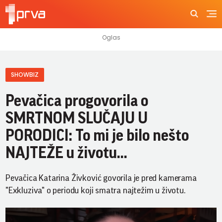
SHOWBIZ
Pevačica progovorila o
SMRTNOM SLUČAJU U
PORODICI: To mi je bilo nešto
NAJTEŽE u životu...
Pevačica Katarina Živković govorila je pred kamerama
"Exkluziva" o periodu koji smatra najtežim u životu.