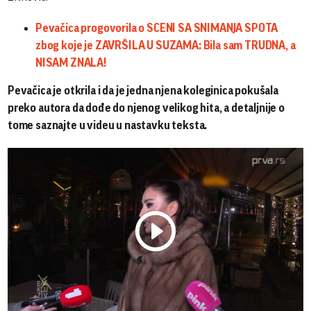
Pevačica progovorila o SCENI SA SNIMANJA SPOTA
zbog koje je ZAVRŠILA U SUZAMA: Bila sam TRUDNA, a
NISAM ZNALA!
Pevačica je otkrila i da je jedna njena koleginica pokušala
preko autora da dođe do njenog velikog hita, a detaljnije o
tome saznajte u videu u nastavku teksta.
Play