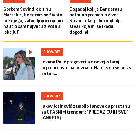
Gorkem Sevindik o sinu
Događaj koji je Banderasu
Marselu: „Ne sećam se života
potpuno promenio život:
pre njega, zahvaljujući njemu
Srčani udar je bio najbolja
naučio sam najveću životnu
stvar koja mi se ikada
lekciju!“
dogodila!
SHOWBIZ
Jovana Pajić progovorila o novoj-staroj
popularnosti, pa priznala: Naučiš da se nosiš
sa tim...
SHOWBIZ
Jakov Jozinović zamolio fanove da prestanu
sa OPASNIM trendom: "PREGAZIĆU IH SVE"
(ANKETA)