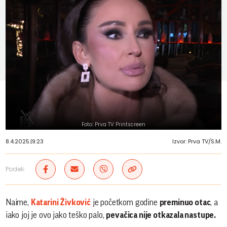
Foto: Prva TV Printscreen
8.4.2025.
|
9:23
Izvor: Prva TV/S.M.
Podeli:
Naime,
Katarini Živković
je početkom godine
preminuo otac
, a
iako joj je ovo jako teško palo,
pevačica nije otkazala nastupe.