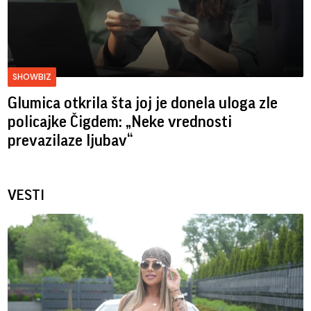
SHOWBIZ
Glumica otkrila šta joj je donela uloga zle
policajke Čigdem: „Neke vrednosti
prevazilaze ljubav“
VESTI