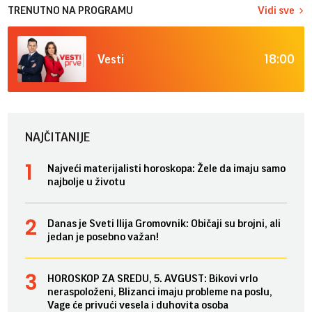
TRENUTNO NA PROGRAMU
Vidi sve
18:00
Vesti
NAJČITANIJE
Najveći materijalisti horoskopa: Žele da imaju samo
najbolje u životu
Danas je Sveti Ilija Gromovnik: Običaji su brojni, ali
jedan je posebno važan!
HOROSKOP ZA SREDU, 5. AVGUST: Bikovi vrlo
neraspoloženi, Blizanci imaju probleme na poslu,
Vage će privući vesela i duhovita osoba