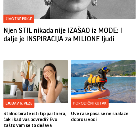
ŽIVOTNE PRIČE
Njen STIL nikada nije IZAŠAO iz MODE: I
dalje je INSPIRACIJA za MILIONE ljudi
LJUBAV & VEZE
PORODIČNI KUTAK
Stalno birate isti tip partnera,
Ove rase pasa se ne snalaze
čak i kad vas povredi? Evo
dobro u vodi
zašto vam se to dešava