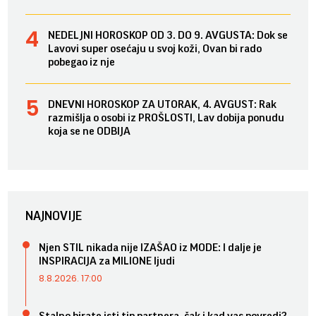
NEDELJNI HOROSKOP OD 3. DO 9. AVGUSTA: Dok se
Lavovi super osećaju u svoj koži, Ovan bi rado
pobegao iz nje
DNEVNI HOROSKOP ZA UTORAK, 4. AVGUST: Rak
razmišlja o osobi iz PROŠLOSTI, Lav dobija ponudu
koja se ne ODBIJA
NAJNOVIJE
Njen STIL nikada nije IZAŠAO iz MODE: I dalje je
INSPIRACIJA za MILIONE ljudi
8.8.2026. 17:00