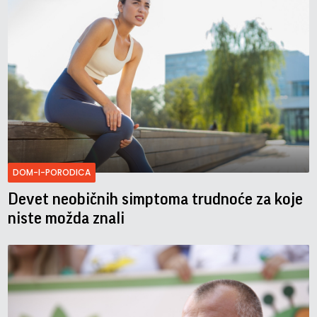
DOM-I-PORODICA
Devet neobičnih simptoma trudnoće za koje
niste možda znali