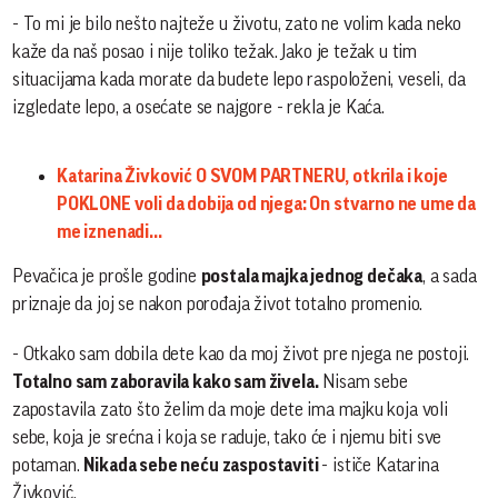
- To mi je bilo nešto najteže u životu, zato ne volim kada neko
kaže da naš posao i nije toliko težak. Jako je težak u tim
situacijama kada morate da budete lepo raspoloženi, veseli, da
izgledate lepo, a osećate se najgore - rekla je Kaća.
Katarina Živković O SVOM PARTNERU, otkrila i koje
POKLONE voli da dobija od njega: On stvarno ne ume da
me iznenadi...
Pevačica je prošle godine
postala majka jednog dečaka
, a sada
priznaje da joj se nakon porođaja život totalno promenio.
- Otkako sam dobila dete kao da moj život pre njega ne postoji.
Totalno sam zaboravila kako sam živela.
Nisam sebe
zapostavila zato što želim da moje dete ima majku koja voli
sebe, koja je srećna i koja se raduje, tako će i njemu biti sve
potaman.
Nikada sebe neću zaspostaviti
- ističe Katarina
Živković.