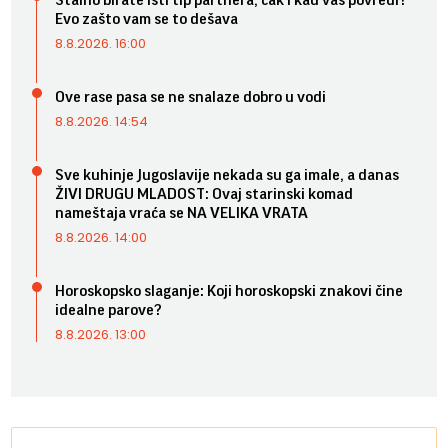
Stalno birate isti tip partnera, čak i kad vas povredi?
Evo zašto vam se to dešava
8.8.2026. 16:00
Ove rase pasa se ne snalaze dobro u vodi
8.8.2026. 14:54
Sve kuhinje Jugoslavije nekada su ga imale, a danas
ŽIVI DRUGU MLADOST: Ovaj starinski komad
nameštaja vraća se NA VELIKA VRATA
8.8.2026. 14:00
Horoskopsko slaganje: Koji horoskopski znakovi čine
idealne parove?
8.8.2026. 13:00