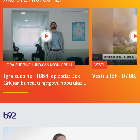
IGRA SUDBINE: LJUBAV NAKON GREHA
VESTI
Igra sudbine - 1864. epizoda: Dok
Vesti u 18h - 07.08.
Grkljan bunca, u njegovu sobu ulazi...