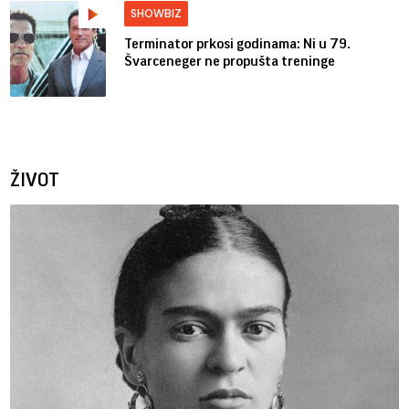
SHOWBIZ
Terminator prkosi godinama: Ni u 79.
Švarceneger ne propušta treninge
ŽIVOT