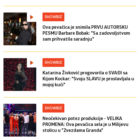
SHOWBIZ
Ova pevačica je snimila PRVU AUTORSKU
PESMU Barbare Bobak: "Sa zadovoljstvom
sam prihvatila saradnju"
SHOWBIZ
Katarina Živković progovorila o SVAĐI sa
Kijom Kockar: "Svoju SLAVU je proslavljala u
mojoj kući"
SHOWBIZ
Neočekivan potez produkcije - VELIKA
PROMENA: Ova pevačica sela je u Milijevu
stolicu u "Zvezdama Granda"