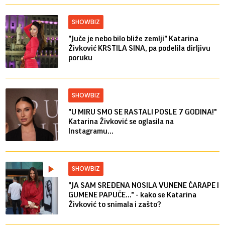
SHOWBIZ
"Juče je nebo bilo bliže zemlji" Katarina
Živković KRSTILA SINA, pa podelila dirljivu
poruku
SHOWBIZ
"U MIRU SMO SE RASTALI POSLE 7 GODINA!"
Katarina Živković se oglasila na
Instagramu...
SHOWBIZ
"JA SAM SREĐENA NOSILA VUNENE ČARAPE I
GUMENE PAPUČE..." - kako se Katarina
Živković to snimala i zašto?