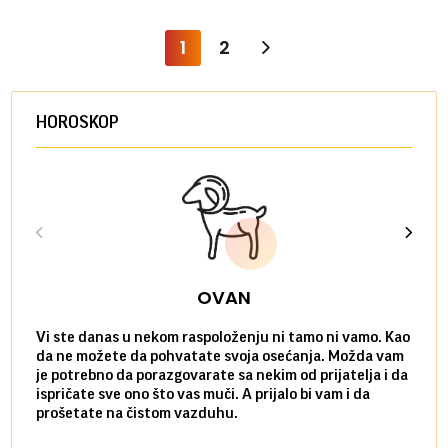
1
2
HOROSKOP
OVAN
Vi ste danas u nekom raspoloženju ni tamo ni vamo. Kao
Danas
da ne možete da pohvatate svoja osećanja. Možda vam
posve
je potrebno da porazgovarate sa nekim od prijatelja i da
susre
ispričate sve ono što vas muči. A prijalo bi vam i da
volel
prošetate na čistom vazduhu.
način