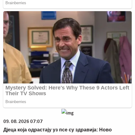
09. 08. 2026 07:07
Дјеца која одрастају уз псе су здравија: Ново