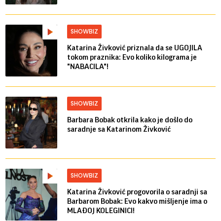
SHOWBIZ
Katarina Živković priznala da se UGOJILA
tokom praznika: Evo koliko kilograma je
"NABACILA"!
SHOWBIZ
Barbara Bobak otkrila kako je došlo do
saradnje sa Katarinom Živković
SHOWBIZ
Katarina Živković progovorila o saradnji sa
Barbarom Bobak: Evo kakvo mišljenje ima o
MLAĐOJ KOLEGINICI!