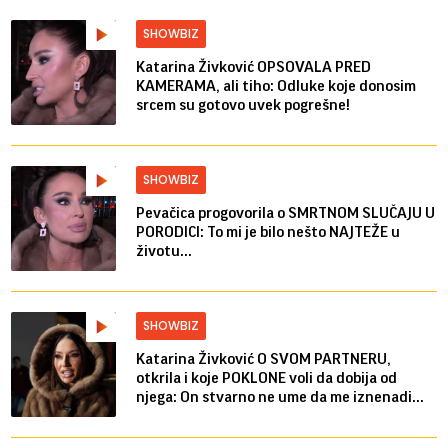
SHOWBIZ
Katarina Živković OPSOVALA PRED
KAMERAMA, ali tiho: Odluke koje donosim
srcem su gotovo uvek pogrešne!
SHOWBIZ
Pevačica progovorila o SMRTNOM SLUČAJU U
PORODICI: To mi je bilo nešto NAJTEŽE u
životu...
SHOWBIZ
Katarina Živković O SVOM PARTNERU,
otkrila i koje POKLONE voli da dobija od
njega: On stvarno ne ume da me iznenadi...