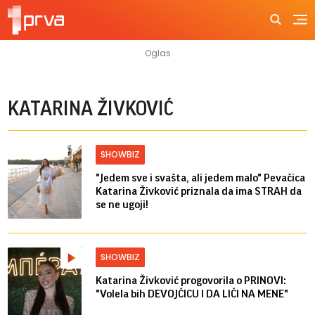
KATARINA ŽIVKOVIĆ
SHOWBIZ
"Jedem sve i svašta, ali jedem malo" Pevačica
Katarina Živković priznala da ima STRAH da
se ne ugoji!
SHOWBIZ
Katarina Živković progovorila o PRINOVI:
"Volela bih DEVOJČICU I DA LIČI NA MENE"