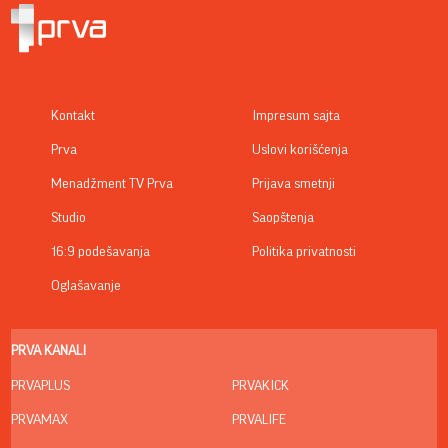
Kontakt
Impresum sajta
Prva
Uslovi korišćenja
Menadžment TV Prva
Prijava smetnji
Studio
Saopštenja
16:9 podešavanja
Politika privatnosti
Oglašavanje
PRVA KANALI
PRVAPLUS
PRVAKICK
PRVAMAX
PRVALIFE