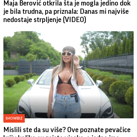
Maja Berović otkrila šta je mogla jedino dok
je bila trudna, pa priznala: Danas mi najviše
nedostaje strpljenje (VIDEO)
SHOWBIZ
Mislili ste da su više? Ove poznate pevačice