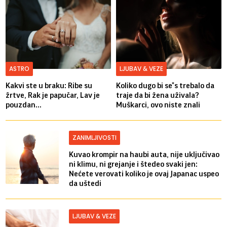
ASTRO
LJUBAV & VEZE
Kakvi ste u braku: Ribe su
Koliko dugo bi se*s trebalo da
žrtve, Rak je papučar, Lav je
traje da bi žena uživala?
pouzdan...
Muškarci, ovo niste znali
ZANIMLJIVOSTI
Kuvao krompir na haubi auta, nije uključivao
ni klimu, ni grejanje i štedeo svaki jen:
Nećete verovati koliko je ovaj Japanac uspeo
da uštedi
LJUBAV & VEZE