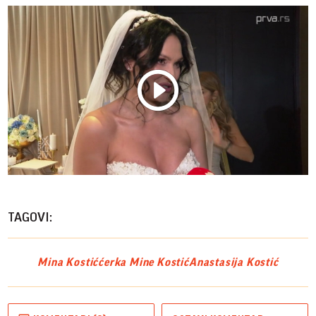
Play
Vide
TAGOVI:
Mina Kostić
ćerka Mine Kostić
Anastasija Kostić