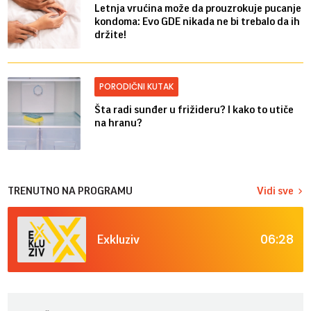
Letnja vrućina može da prouzrokuje pucanje
kondoma: Evo GDE nikada ne bi trebalo da ih
držite!
PORODIČNI KUTAK
Šta radi sunđer u frižideru? I kako to utiče
na hranu?
TRENUTNO NA PROGRAMU
Vidi sve
06:28
Exkluziv