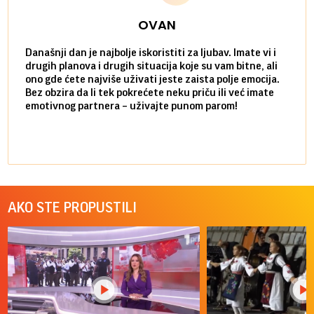
OVAN
Današnji dan je najbolje iskoristiti za ljubav. Imate vi i
Ako v
drugih planova i drugih situacija koje su vam bitne, ali
do ma
ono gde ćete najviše uživati jeste zaista polje emocija.
van g
Bez obzira da li tek pokrećete neku priču ili već imate
društ
emotivnog partnera – uživajte punom parom!
kolik
AKO STE PROPUSTILI