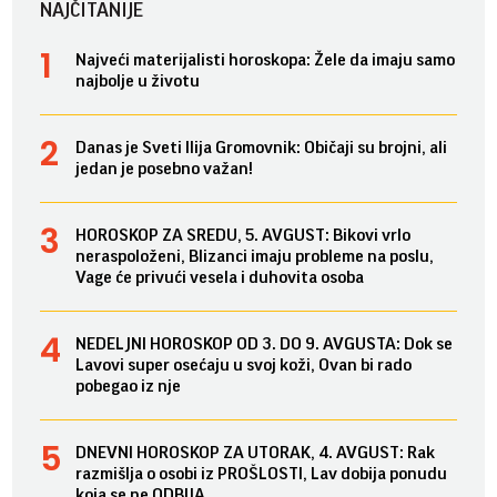
NAJČITANIJE
Najveći materijalisti horoskopa: Žele da imaju samo
najbolje u životu
Danas je Sveti Ilija Gromovnik: Običaji su brojni, ali
jedan je posebno važan!
HOROSKOP ZA SREDU, 5. AVGUST: Bikovi vrlo
neraspoloženi, Blizanci imaju probleme na poslu,
Vage će privući vesela i duhovita osoba
NEDELJNI HOROSKOP OD 3. DO 9. AVGUSTA: Dok se
Lavovi super osećaju u svoj koži, Ovan bi rado
pobegao iz nje
DNEVNI HOROSKOP ZA UTORAK, 4. AVGUST: Rak
razmišlja o osobi iz PROŠLOSTI, Lav dobija ponudu
koja se ne ODBIJA