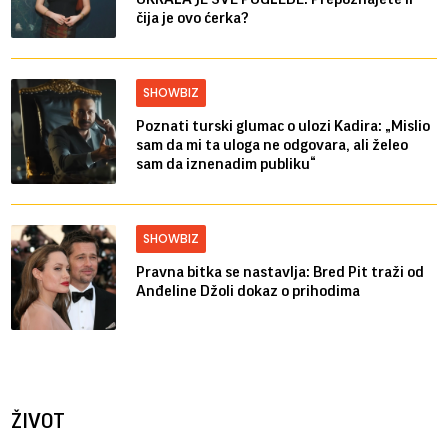
čija je ovo ćerka?
SHOWBIZ
Poznati turski glumac o ulozi Kadira: „Mislio
sam da mi ta uloga ne odgovara, ali želeo
sam da iznenadim publiku“
SHOWBIZ
Pravna bitka se nastavlja: Bred ​​Pit traži od
Anđeline Džoli dokaz o prihodima
ŽIVOT