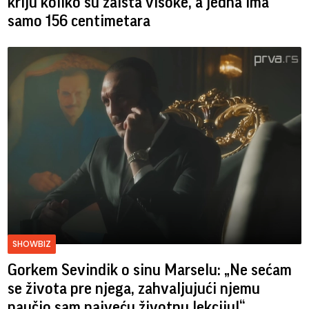
kriju koliko su zaista visoke, a jedna ima
samo 156 centimetara
SHOWBIZ
Gorkem Sevindik o sinu Marselu: „Ne sećam
se života pre njega, zahvaljujući njemu
naučio sam najveću životnu lekciju!“