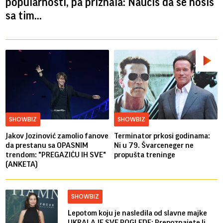
popularnosti, pa priznala: Naučiš da se nosiš
sa tim...
SHOWBIZ
SHOWBIZ
Jakov Jozinović zamolio fanove
Terminator prkosi godinama:
da prestanu sa OPASNIM
Ni u 79. Švarceneger ne
trendom: "PREGAZIĆU IH SVE"
propušta treninge
(ANKETA)
SHOWBIZ
Lepotom koju je nasledila od slavne majke
UKRALA JE SVE POGLEDE: Prepoznajete li