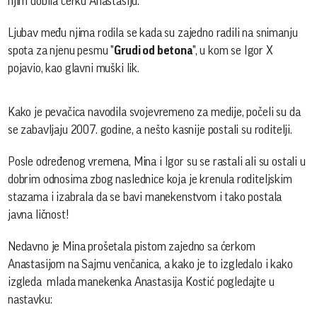
njim dobila ćerku Anastasiju.
Ljubav među njima rodila se kada su zajedno radili na snimanju
spota za njenu pesmu "
Grudi od betona
", u kom se Igor X
pojavio, kao glavni muški lik.
Kako je pevačica navodila svojevremeno za medije, počeli su da
se zabavljaju 2007. godine, a nešto kasnije postali su roditelji.
Posle određenog vremena, Mina i Igor su se rastali ali su ostali u
dobrim odnosima zbog naslednice koja je krenula roditeljskim
stazama i izabrala da se bavi manekenstvom i tako postala
javna ličnost!
Nedavno je Mina prošetala pistom zajedno sa ćerkom
Anastasijom na Sajmu venčanica, a kako je to izgledalo i kako
izgleda mlada manekenka Anastasija Kostić pogledajte u
nastavku: