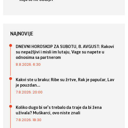
NAJNOVIJE
DNEVNI HOROSKOP ZA SUBOTU, 8. AVGUST: Rakovi
su nepažljivi i misli im lutaju, Vage su napete u
odnosima sa partnerom
8.8.2026. 6:30
Kakvi ste u braku: Ribe su žrtve, Rak je papučar, Lav
je pouzdan...
7.8.2026. 20:00
Koliko dugo bi se*s trebalo da traje da bi žena
uživala? Muškarci, ovo niste znali
7.8.2026. 18:30