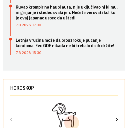
Kuvao krompir na haubi auta, nije uključivao ni klimu,
ni grejanje i štedeo svaki jen: Nećete verovati koliko
je ovaj Japanac uspeo da uštedi
7.8.2026. 17:00
Letnja vrućina može da prouzrokuje pucanje
kondoma: Evo GDE nikada ne bi trebalo da ih držite!
7.8.2026. 15:30
HOROSKOP