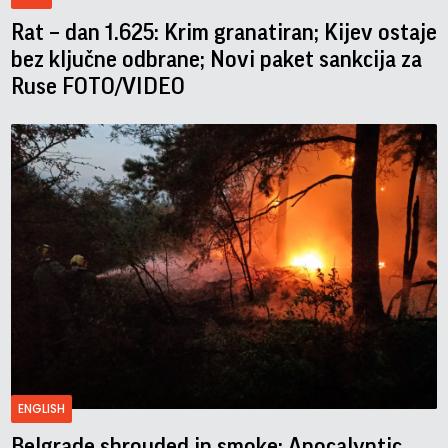
Rat – dan 1.625: Krim granatiran; Kijev ostaje
bez ključne odbrane; Novi paket sankcija za
Ruse FOTO/VIDEO
ENGLISH
Belgrade shrouded in smoke; Apocalyptic