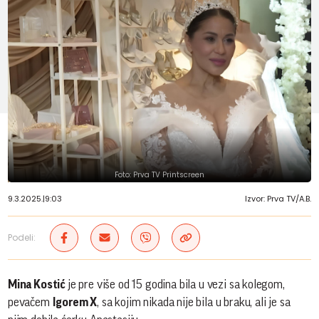
Foto: Prva TV Printscreen
9.3.2025.
|
9:03
Izvor: Prva TV/A.B.
Podeli:
Mina Kostić
je pre više od 15 godina bila u vezi sa kolegom,
pevačem
Igorem X
, sa kojim nikada nije bila u braku, ali je sa