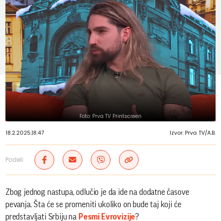
Foto: Prva TV Printscreen
18.2.2025.
|
8:47
Izvor: Prva TV/A.B.
Podeli:
Zbog jednog nastupa, odlučio je da ide na dodatne časove
pevanja. Šta će se promeniti ukoliko on bude taj koji će
predstavljati Srbiju na
Pesmi Evrovizije
?