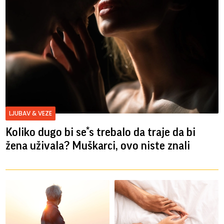
LJUBAV & VEZE
Koliko dugo bi se*s trebalo da traje da bi
žena uživala? Muškarci, ovo niste znali