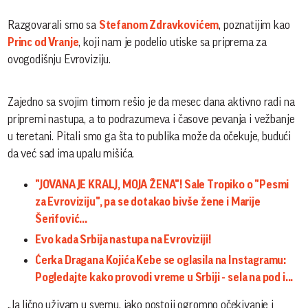
Razgovarali smo sa
Stefanom Zdravkovićem
, poznatijim kao
Princ od Vranje
, koji nam je podelio utiske sa priprema za
ovogodišnju Evroviziju.
Zajedno sa svojim timom rešio je da mesec dana aktivno radi na
pripremi nastupa, a to podrazumeva i časove pevanja i vežbanje
u teretani. Pitali smo ga šta to publika može da očekuje, budući
da već sad ima upalu mišića.
"JOVANA JE KRALJ, MOJA ŽENA"! Sale Tropiko o "Pesmi
za Evroviziju", pa se dotakao bivše žene i Marije
Šerifović...
Evo kada Srbija nastupa na Evroviziji!
Ćerka Dragana Kojića Kebe se oglasila na Instagramu:
Pogledajte kako provodi vreme u Srbiji - sela na pod i...
„Ja lično uživam u svemu, iako postoji ogromno očekivanje i