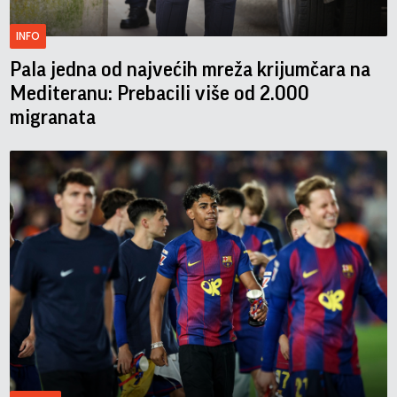
INFO
Pala jedna od najvećih mreža krijumčara na
Mediteranu: Prebacili više od 2.000
migranata