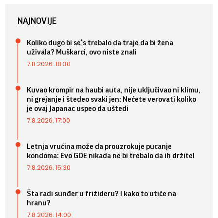
NAJNOVIJE
Koliko dugo bi se*s trebalo da traje da bi žena
uživala? Muškarci, ovo niste znali
7.8.2026. 18:30
Kuvao krompir na haubi auta, nije uključivao ni klimu,
ni grejanje i štedeo svaki jen: Nećete verovati koliko
je ovaj Japanac uspeo da uštedi
7.8.2026. 17:00
Letnja vrućina može da prouzrokuje pucanje
kondoma: Evo GDE nikada ne bi trebalo da ih držite!
7.8.2026. 15:30
Šta radi sunđer u frižideru? I kako to utiče na
hranu?
7.8.2026. 14:00