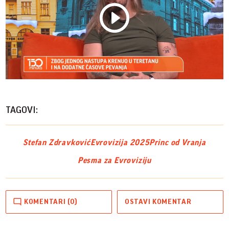
Play
Vide
TAGOVI:
Stefan Zdravković
Evrovizija 2025
Princ od Vranja
Pesma za Evroviziju
KOMENTARI (0)
OSTAVI KOMENTAR