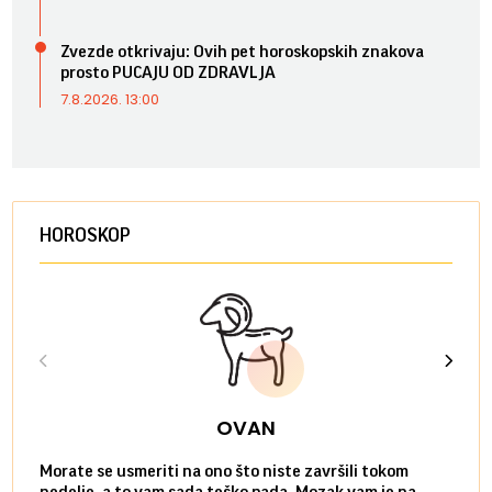
Zvezde otkrivaju: Ovih pet horoskopskih znakova
prosto PUCAJU OD ZDRAVLJA
7.8.2026. 13:00
HOROSKOP
OVAN
Morate se usmeriti na ono što niste završili tokom
Sve n