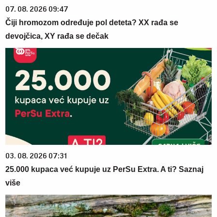
07. 08. 2026 09:47
Čiji hromozom određuje pol deteta? XX rađa se
devojčica, XY rađa se dečak
03. 08. 2026 07:31
25.000 kupaca već kupuje uz PerSu Extra. A ti? Saznaj
više