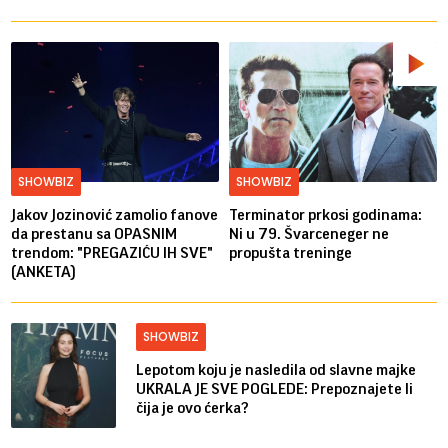
SHOWBIZ
SHOWBIZ
Jakov Jozinović zamolio fanove
Terminator prkosi godinama:
da prestanu sa OPASNIM
Ni u 79. Švarceneger ne
trendom: "PREGAZIĆU IH SVE"
propušta treninge
(ANKETA)
SHOWBIZ
Lepotom koju je nasledila od slavne majke
UKRALA JE SVE POGLEDE: Prepoznajete li
čija je ovo ćerka?