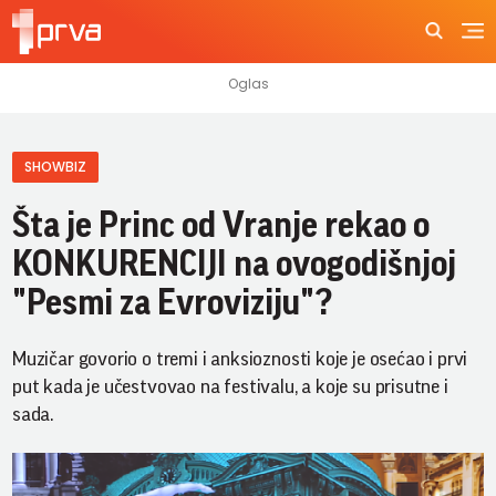
SHOWBIZ
Šta je Princ od Vranje rekao o
KONKURENCIJI na ovogodišnjoj
"Pesmi za Evroviziju"?
Muzičar govorio o tremi i anksioznosti koje je osećao i prvi
put kada je učestvovao na festivalu, a koje su prisutne i
sada.