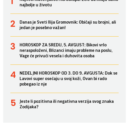
najbolje u životu
Danas je Sveti Ilija Gromovnik: Običaji su brojni, ali
jedan je posebno važan!
HOROSKOP ZA SREDU, 5. AVGUST: Bikovi vrlo
neraspoloženi, Blizanci imaju probleme na poslu,
Vage će privući vesela i duhovita osoba
NEDELJNI HOROSKOP OD 3. DO 9. AVGUSTA: Dok se
Lavovi super osećaju u svoj koži, Ovan bi rado
pobegao iz nje
Jeste li pozitivna ili negativna verzija svog znaka
Zodijaka?