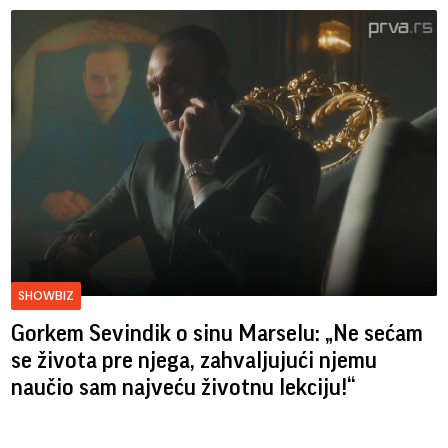
SHOWBIZ
Gorkem Sevindik o sinu Marselu: „Ne sećam
se života pre njega, zahvaljujući njemu
naučio sam najveću životnu lekciju!“