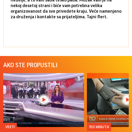
nedelje, a to vam sada teško pada. Mozak vam je na
potpu
nekoj desetoj strani i biće vam potrebna velika
stvar
organizovanost da sve privedete kraju. Veče namenjeno
tempo
za druženja i kontakte sa prijateljima. Tajni flert.
najbl
AKO STE PROPUSTILI
VESTI
150 MINUTA