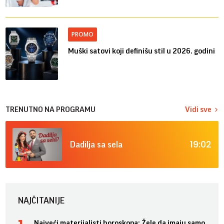
PROMO
Muški satovi koji definišu stil u 2026. godini
TRENUTNO NA PROGRAMU
Vidi sve
19:02
Dadilja sa sela
NAJČITANIJE
Najveći materijalisti horoskopa: Žele da imaju samo