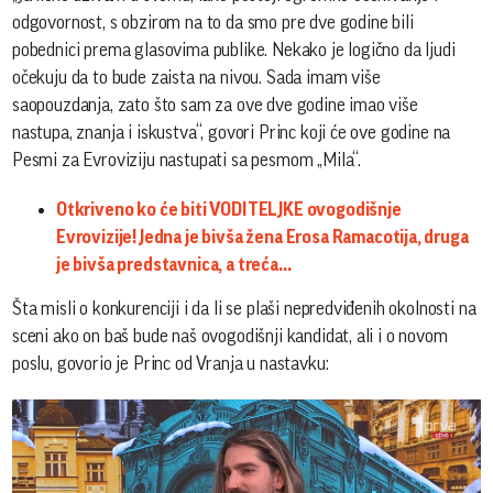
odgovornost, s obzirom na to da smo pre dve godine bili
pobednici prema glasovima publike. Nekako je logično da ljudi
očekuju da to bude zaista na nivou. Sada imam više
saopouzdanja, zato što sam za ove dve godine imao više
nastupa, znanja i iskustva“, govori Princ koji će ove godine na
Pesmi za Evroviziju nastupati sa pesmom „Mila“.
Otkriveno ko će biti VODITELJKE ovogodišnje
Evrovizije! Jedna je bivša žena Erosa Ramacotija, druga
je bivša predstavnica, a treća...
Šta misli o konkurenciji i da li se plaši nepredviđenih okolnosti na
sceni ako on baš bude naš ovogodišnji kandidat, ali i o novom
poslu, govorio je Princ od Vranja u nastavku: