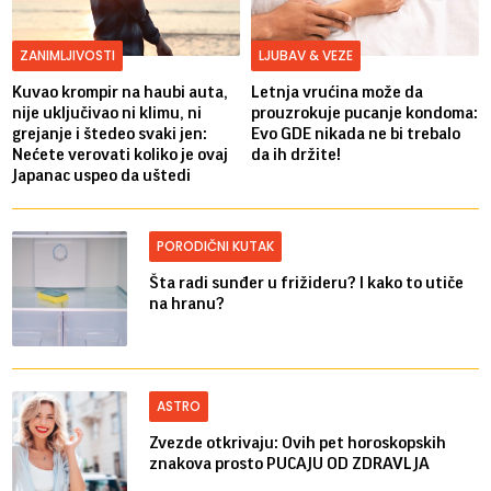
ZANIMLJIVOSTI
LJUBAV & VEZE
Kuvao krompir na haubi auta,
Letnja vrućina može da
nije uključivao ni klimu, ni
prouzrokuje pucanje kondoma:
grejanje i štedeo svaki jen:
Evo GDE nikada ne bi trebalo
Nećete verovati koliko je ovaj
da ih držite!
Japanac uspeo da uštedi
PORODIČNI KUTAK
Šta radi sunđer u frižideru? I kako to utiče
na hranu?
ASTRO
Zvezde otkrivaju: Ovih pet horoskopskih
znakova prosto PUCAJU OD ZDRAVLJA