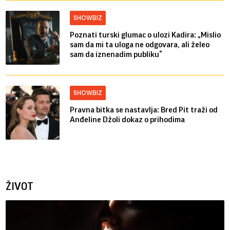
SHOWBIZ
Poznati turski glumac o ulozi Kadira: „Mislio
sam da mi ta uloga ne odgovara, ali želeo
sam da iznenadim publiku“
SHOWBIZ
Pravna bitka se nastavlja: Bred ​​Pit traži od
Anđeline Džoli dokaz o prihodima
ŽIVOT