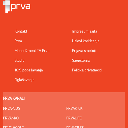
Kontakt
Impresum sajta
Prva
Uslovi korišćenja
Menadžment TV Prva
Prijava smetnji
Studio
Saopštenja
16:9 podešavanja
Politika privatnosti
Oglašavanje
PRVA KANALI
PRVAPLUS
PRVAKICK
PRVAMAX
PRVALIFE
PRVAWORLD
PRVAFILES