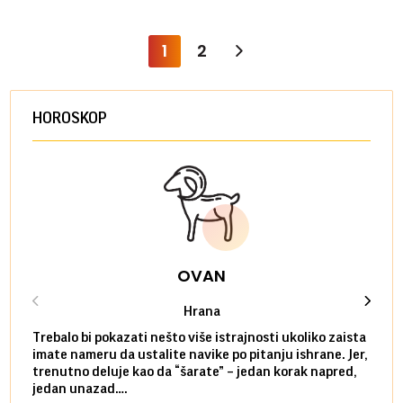
1
2
HOROSKOP
OVAN
Hrana
Trebalo bi pokazati nešto više istrajnosti ukoliko zaista
Sedmi
imate nameru da ustalite navike po pitanju ishrane. Jer,
čak p
trenutno deluje kao da “šarate” – jedan korak napred,
pokuš
jedan unazad….
unes