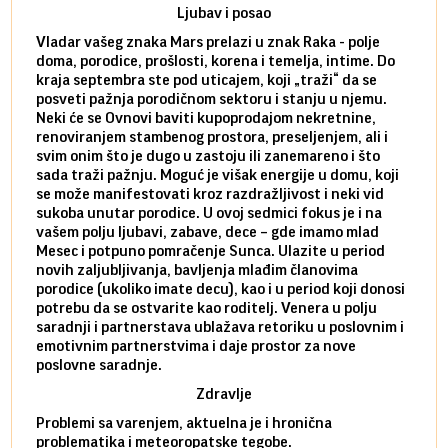
Ljubav i posao
Vladar vašeg znaka Mars prelazi u znak Raka - polje
Mars 
doma, porodice, prošlosti, korena i temelja, intime. Do
rodbi
kraja septembra ste pod uticajem, koji „traži“ da se
kraja
posveti pažnja porodičnom sektoru i stanju u njemu.
dinam
Neki će se Ovnovi baviti kupoprodajom nekretnine,
istov
renoviranjem stambenog prostora, preseljenjem, ali i
brze 
svim onim što je dugo u zastoju ili zanemareno i što
za sa
sada traži pažnju. Moguć je višak energije u domu, koji
treba
se može manifestovati kroz razdražljivost i neki vid
poslu
sukoba unutar porodice. U ovoj sedmici fokus je i na
defin
vašem polju ljubavi, zabave, dece – gde imamo mlad
partn
Mesec i potpuno pomračenje Sunca. Ulazite u period
reago
novih zaljubljivanja, bavljenja mlađim članovima
mlad 
porodice (ukoliko imate decu), kao i u period koji donosi
uvode
potrebu da se ostvarite kao roditelj. Venera u polju
stamb
saradnji i partnerstava ublažava retoriku u poslovnim i
porod
emotivnim partnerstvima i daje prostor za nove
situa
poslovne saradnje.
stabi
Zdravlje
Problemi sa varenjem, aktuelna je i hronična
problematika i meteoropatske tegobe.