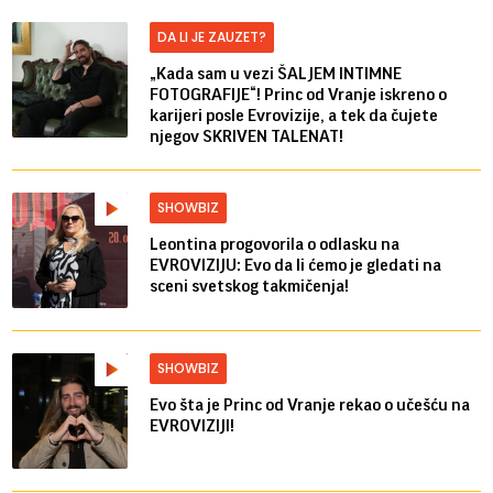
DA LI JE ZAUZET?
„Kada sam u vezi ŠALJEM INTIMNE
FOTOGRAFIJE“! Princ od Vranje iskreno o
karijeri posle Evrovizije, a tek da čujete
njegov SKRIVEN TALENAT!
SHOWBIZ
Leontina progovorila o odlasku na
EVROVIZIJU: Evo da li ćemo je gledati na
sceni svetskog takmičenja!
SHOWBIZ
Evo šta je Princ od Vranje rekao o učešću na
EVROVIZIJI!