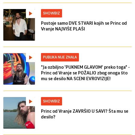
SHOWBIZ
Postoje samo DVE STVARI kojih se Princ od
Vranje NAJVIŠE PLAŠI
PUBLIKA NIJE ZNALA
"Ja ozbiljno 'PUKNEM GLAVOM' preko toga" -
Princ od Vranje se POŽALIO zbog onoga što
mu se desilo NA SCENI EVROVIZIJE!
SHOWBIZ
Princ od Vranje ZAVRŠIO U SAVI? Šta mu se
desilo?