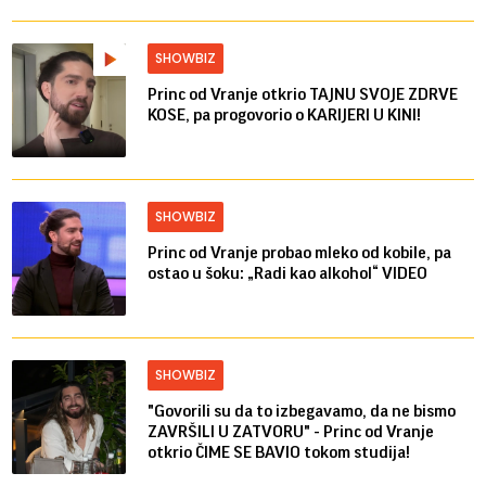
SHOWBIZ
Princ od Vranje otkrio TAJNU SVOJE ZDRVE
KOSE, pa progovorio o KARIJERI U KINI!
SHOWBIZ
Princ od Vranje probao mleko od kobile, pa
ostao u šoku: „Radi kao alkohol“ VIDEO
SHOWBIZ
"Govorili su da to izbegavamo, da ne bismo
ZAVRŠILI U ZATVORU" - Princ od Vranje
otkrio ČIME SE BAVIO tokom studija!