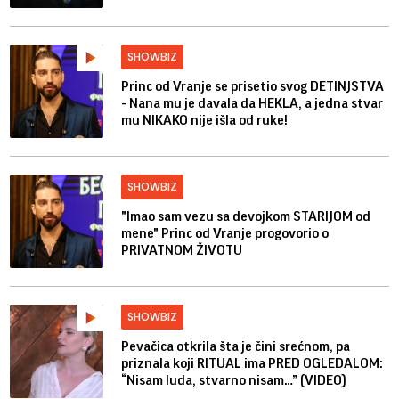
SHOWBIZ
Princ od Vranje se prisetio svog DETINJSTVA
- Nana mu je davala da HEKLA, a jedna stvar
mu NIKAKO nije išla od ruke!
SHOWBIZ
"Imao sam vezu sa devojkom STARIJOM od
mene" Princ od Vranje progovorio o
PRIVATNOM ŽIVOTU
SHOWBIZ
Pevačica otkrila šta je čini srećnom, pa
priznala koji RITUAL ima PRED OGLEDALOM:
“Nisam luda, stvarno nisam…” (VIDEO)