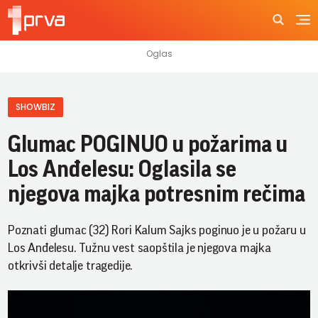
SHOWBIZ
Glumac POGINUO u požarima u
Los Anđelesu: Oglasila se
njegova majka potresnim rečima
Poznati glumac (32) Rori Kalum Sajks poginuo je u požaru u
Los Anđelesu. Tužnu vest saopštila je njegova majka
otkrivši detalje tragedije.