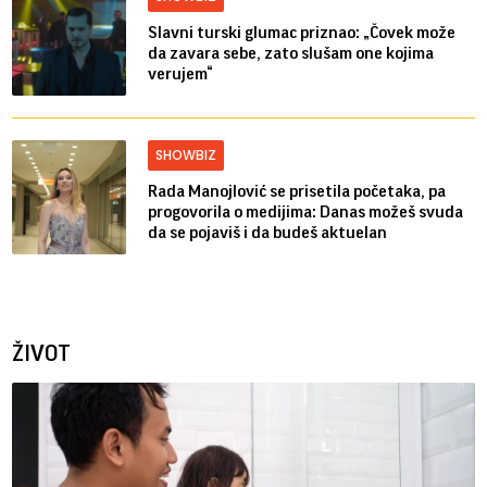
Slavni turski glumac priznao: „Čovek može
da zavara sebe, zato slušam one kojima
verujem“
SHOWBIZ
Rada Manojlović se prisetila početaka, pa
progovorila o medijima: Danas možeš svuda
da se pojaviš i da budeš aktuelan
ŽIVOT