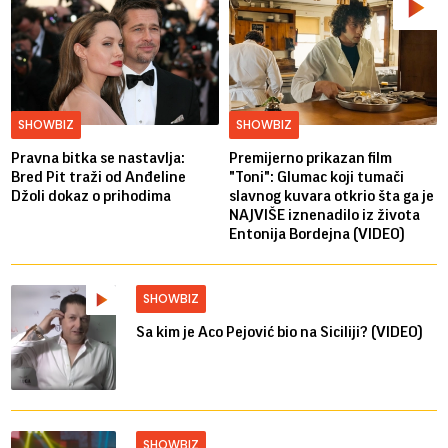
SHOWBIZ
SHOWBIZ
Pravna bitka se nastavlja:
Premijerno prikazan film
Bred ​​Pit traži od Anđeline
"Toni": Glumac koji tumači
Džoli dokaz o prihodima
slavnog kuvara otkrio šta ga je
NAJVIŠE iznenadilo iz života
Entonija Bordejna (VIDEO)
SHOWBIZ
Sa kim je Aco Pejović bio na Siciliji? (VIDEO)
SHOWBIZ