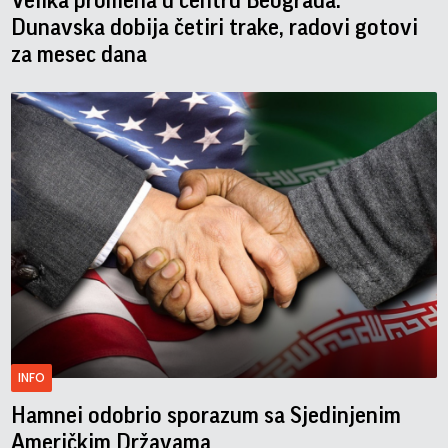
Velika promena u centru Beograda:
Dunavska dobija četiri trake, radovi gotovi
za mesec dana
INFO
Hamnei odobrio sporazum sa Sjedinjenim
Američkim Državama