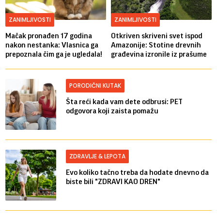
ZANIMLJIVOSTI
ZANIMLJIVOSTI
Mačak pronađen 17 godina
Otkriven skriveni svet ispod
nakon nestanka: Vlasnica ga
Amazonije: Stotine drevnih
prepoznala čim ga je ugledala!
građevina izronile iz prašume
PORODIČNI KUTAK
Šta reći kada vam dete odbrusi: PET
odgovora koji zaista pomažu
ZDRAVLJE & LEPOTA
Evo koliko tačno treba da hodate dnevno da
biste bili "ZDRAVI KAO DREN"