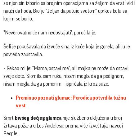
se njen sin izborio sa brojnim operacijama sa željom da vrati vid i
nauči da hoda. Bio je "željan da putuje svetom" uprkos bolu sa
kojim se borio.
"Neverovatno će nam nedostajati", poručila je.
Šeli je pokušavala da izvuče sina iz kuće koja je gorela, ali ju je
povreda zaustavila.
- Rekao mi je: "Mama, ostavi me", ali majka ne može da ostavi
svoje dete. Slomila sam ruku, nisam mogla da ga podignem,
nisam mogla da ga pomerim - ispričala je kroz suze.
Preminuo poznati glumac: Porodica potvrdila tužnu
vest
Smrt
bivšeg dečjeg glumca
nije službeno uključena u broj
žrtava požara u Los Anđelesu, prema više izveštaja, navodi
People.