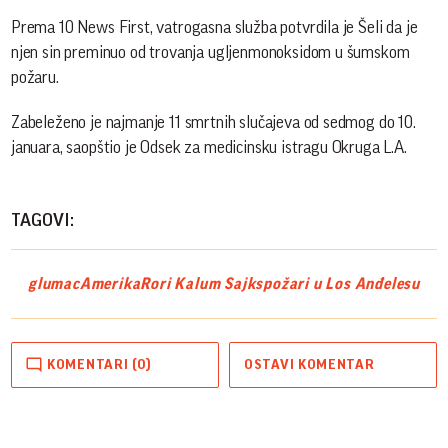
Prema 10 News First, vatrogasna služba potvrdila je Šeli da je
njen sin preminuo od trovanja ugljenmonoksidom u šumskom
požaru.
Zabeleženo je najmanje 11 smrtnih slučajeva od sedmog do 10.
januara, saopštio je Odsek za medicinsku istragu Okruga L.A.
TAGOVI:
glumac
Amerika
Rori Kalum Sajks
požari u Los Anđelesu
KOMENTARI (0)
OSTAVI KOMENTAR