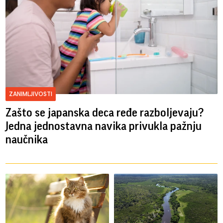
ZANIMLJIVOSTI
Zašto se japanska deca ređe razboljevaju?
Jedna jednostavna navika privukla pažnju
naučnika