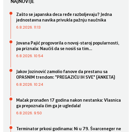
NAJNOVIJE
Zašto se japanska deca ređe razboljevaju? Jedna
jednostavna navika privukla pažnju naučnika
6.8.2026. 11:13
Jovana Pajić progovorila o novoj-staroj popularnosti,
pa priznala: Naučiš da se nosiš sa tim...
6.8.2026. 10:54
Jakov Jozinović zamolio fanove da prestanu sa
OPASNIM trendom: "PREGAZIĆU IH SVE" (ANKETA)
6.8.2026. 10:24
Mačak pronađen 17 godina nakon nestanka: Vlasnica
ga prepoznala čim ga je ugledala!
6.8.2026. 9:50
Terminator prkosi godinama: Ni u 79. Švarceneger ne