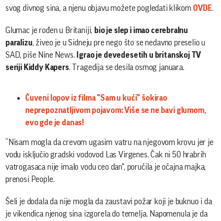
svog divnog sina, a njenu objavu možete pogledati klikom
OVDE
.
Glumac je rođen u Britaniji,
bio je slep i imao cerebralnu
paralizu
, živeo je u Sidneju pre nego što se nedavno preselio u
SAD, piše Nine News.
Igrao je devedesetih u britanskoj TV
seriji Kiddy Kapers
. Tragedija se desila osmog januara.
Čuveni lopov iz filma "Sam u kući" šokirao
neprepoznatljivom pojavom: Više se ne bavi glumom,
evo gde je danas!
“Nisam mogla da crevom ugasim vatru na njegovom krovu jer je
vodu isključio gradski vodovod Las Virgenes. Čak ni 50 hrabrih
vatrogasaca nije imalo vodu ceo dan", poručila je očajna majka,
prenosi People.
Šeli je dodala da nije mogla da zaustavi požar koji je buknuo i da
je vikendica njenog sina izgorela do temelja. Napomenula je da