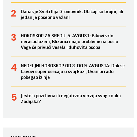
Danas je Sveti Ilija Gromovnik: Običaji su brojni, ali
jedan je posebno važan!
HOROSKOP ZA SREDU, 5. AVGUST: Bikovi vrlo
neraspoloženi, Blizanci imaju probleme na poslu,
Vage će privući vesela i duhovita osoba
NEDELJNI HOROSKOP OD 3. DO 9. AVGUSTA: Dok se
Lavovi super osećaju u svoj koži, Ovan bi rado
pobegao iz nje
Jeste li pozitivna ili negativna verzija svog znaka
Zodijaka?