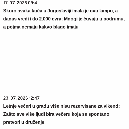
17. 07. 2026 09:41
Skoro svaka kuća u Jugoslaviji imala je ovu lampu, a
danas vredi i do 2.000 evra: Mnogi je čuvaju u podrumu,
a pojma nemaju kakvo blago imaju
23. 07. 2026 12:47
Letnje večeri u gradu više nisu rezervisane za vikend:
Zašto sve više ljudi bira večeru koja se spontano
pretvori u druženje