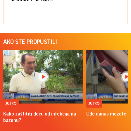
AKO STE PROPUSTILI
JUTRO
JUTRO
Kako zaštititi decu od infekcija na
Gde danas možete do
bazenu?