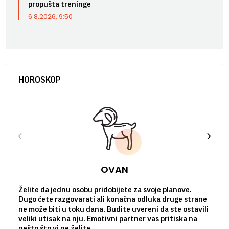
propušta treninge
6.8.2026. 9:50
HOROSKOP
OVAN
Želite da jednu osobu pridobijete za svoje planove.
Danas
Dugo ćete razgovarati ali konačna odluka druge strane
Niste
ne može biti u toku dana. Budite uvereni da ste ostavili
povol
veliki utisak na nju. Emotivni partner vas pritiska na
a pos
nešto što vi ne želite.
više 