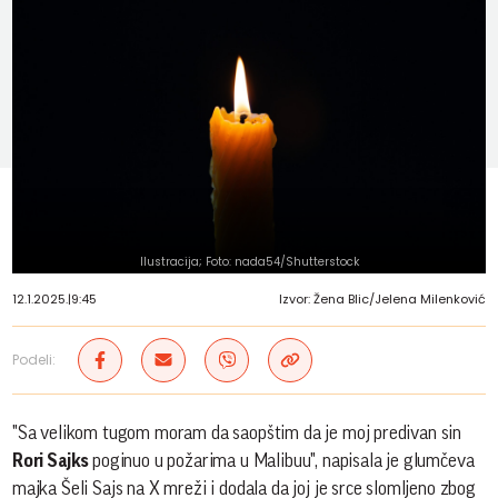
Ilustracija; Foto: nada54/Shutterstock
12.1.2025.
|
9:45
Izvor: Žena Blic/Jelena Milenković
Podeli:
"Sa velikom tugom moram da saopštim da je moj predivan sin
Rori Sajks
poginuo u požarima u Malibuu", napisala je glumčeva
majka Šeli Sajs na X mreži i dodala da joj je srce slomljeno zbog