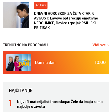
ASTRO
DNEVNI HOROSKOP ZA ČETVRTAK, 6.
AVGUST: Lavove opterećuju emotivne
NEDOUMICE, Device trpe jak PSIHIČKI
PRITISAK
TRENUTNO NA PROGRAMU
Vidi sve
10:00
Dan na dan
NAJČITANIJE
Najveći materijalisti horoskopa: Žele da imaju samo
najbolje u životu