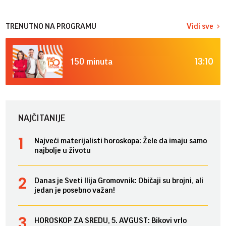
TRENUTNO NA PROGRAMU
Vidi sve
13:10
150 minuta
NAJČITANIJE
Najveći materijalisti horoskopa: Žele da imaju samo
najbolje u životu
Danas je Sveti Ilija Gromovnik: Običaji su brojni, ali
jedan je posebno važan!
HOROSKOP ZA SREDU, 5. AVGUST: Bikovi vrlo