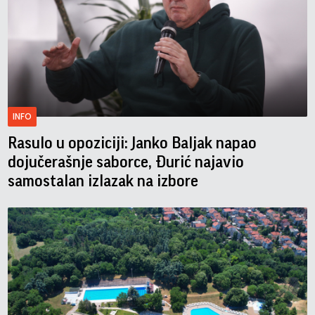
INFO
Rasulo u opoziciji: Janko Baljak napao
dojučerašnje saborce, Đurić najavio
samostalan izlazak na izbore