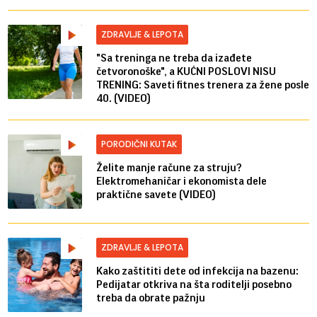
ZDRAVLJE & LEPOTA
"Sa treninga ne treba da izađete
četvoronoške", a KUĆNI POSLOVI NISU
TRENING: Saveti fitnes trenera za žene posle
40. (VIDEO)
PORODIČNI KUTAK
Želite manje račune za struju?
Elektromehaničar i ekonomista dele
praktične savete (VIDEO)
ZDRAVLJE & LEPOTA
Kako zaštititi dete od infekcija na bazenu:
Pedijatar otkriva na šta roditelji posebno
treba da obrate pažnju