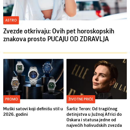
ASTRO
Zvezde otkrivaju: Ovih pet horoskopskih
znakova prosto PUCAJU OD ZDRAVLJA
PROMO
ŽIVOTNE PRIČE
Muški satovi koji definišu stil u
Šarliz Teron: Od tragičnog
2026. godini
detinjstva u Južnoj Africi do
Oskara i statusa jedne od
najvećih holivudskih zvezda