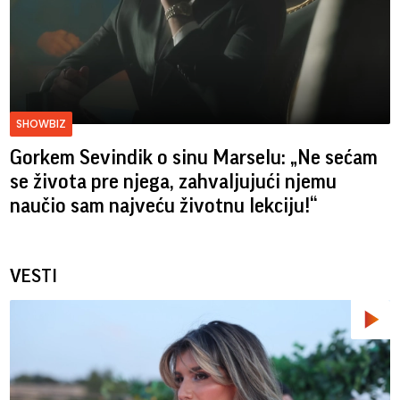
SHOWBIZ
Gorkem Sevindik o sinu Marselu: „Ne sećam
se života pre njega, zahvaljujući njemu
naučio sam najveću životnu lekciju!“
VESTI