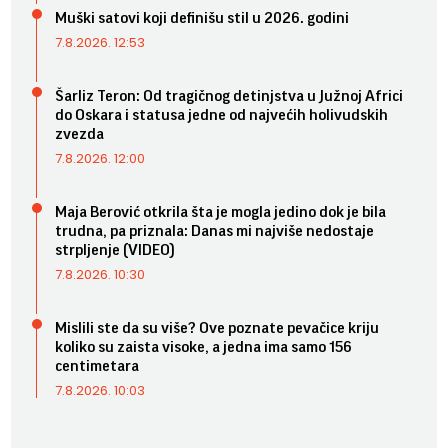
Muški satovi koji definišu stil u 2026. godini
7.8.2026. 12:53
Šarliz Teron: Od tragičnog detinjstva u Južnoj Africi
do Oskara i statusa jedne od najvećih holivudskih
zvezda
7.8.2026. 12:00
Maja Berović otkrila šta je mogla jedino dok je bila
trudna, pa priznala: Danas mi najviše nedostaje
strpljenje (VIDEO)
7.8.2026. 10:30
Mislili ste da su više? Ove poznate pevačice kriju
koliko su zaista visoke, a jedna ima samo 156
centimetara
7.8.2026. 10:03