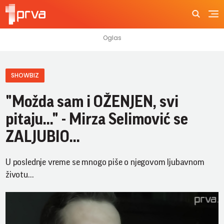
SHOWBIZ
"Možda sam i OŽENJEN, svi
pitaju..." - Mirza Selimović se
ZALJUBIO...
U poslednje vreme se mnogo piše o njegovom ljubavnom
životu...