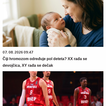
07. 08. 2026 09:47
Čiji hromozom određuje pol deteta? XX rađa se
devojčica, XY rađa se dečak