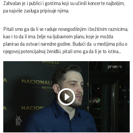
Zahvalan je i publici i gostima koji su učinili koncerte najboljim,
pa najviše zasluga pripisuje njima.
Pitali smo ga da li se raduje novogodišnjim i božićnim raznicima,
kao i to da li ima želje na ljubavnom planu, koje je možda
planirao da ostvari naredne godine. Budući da u medijima pišu o
njegovoj potencijalnoj ženidbi, pitali smo ga da li je to istina...
Play