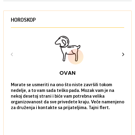
HOROSKOP
OVAN
Morate se usmeriti na ono što niste završili tokom
Sve n
nedelje, a to vam sada teško pada. Mozak vam je na
potpu
nekoj desetoj strani i biće vam potrebna velika
stvar
organizovanost da sve privedete kraju. Veče namenjeno
tempo
za druženja i kontakte sa prijateljima. Tajni flert.
najbl