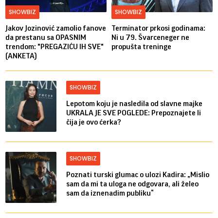
SHOWBIZ
SHOWBIZ
Jakov Jozinović zamolio fanove
Terminator prkosi godinama:
da prestanu sa OPASNIM
Ni u 79. Švarceneger ne
trendom: "PREGAZIĆU IH SVE"
propušta treninge
(ANKETA)
SHOWBIZ
Lepotom koju je nasledila od slavne majke
UKRALA JE SVE POGLEDE: Prepoznajete li
čija je ovo ćerka?
SHOWBIZ
Poznati turski glumac o ulozi Kadira: „Mislio
sam da mi ta uloga ne odgovara, ali želeo
sam da iznenadim publiku“