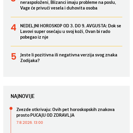
neraspoloženi, Blizanci imaju probleme na poslu,
Vage će privući vesela i duhovita osoba
NEDELJNI HOROSKOP OD 3. DO 9. AVGUSTA: Dok se
Lavovi super osećaju u svoj koži, Ovan bi rado
pobegao iz nje
Jeste li pozitivna ili negativna verzija svog znaka
Zodijaka?
NAJNOVIJE
Zvezde otkrivaju: Ovih pet horoskopskih znakova
prosto PUCAJU OD ZDRAVLJA
7.8.2026. 13:00