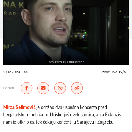
Foto: Prva TV Printscreen
27.12.2024.
|
9:55
Izvor: Prva TV/A.B.
Podeli:
Mirza Selimović
je održao dva uspešna koncerta pred
beogradskom publikom. Utiske još uvek sumira, a za Exkluziv
nam je otkrio da tek čekaju koncerti u Sarajevu i Zagrebu.