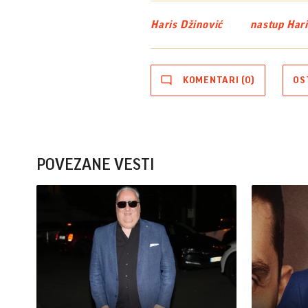
Haris Džinović
nastup Har
KOMENTARI (0)
OS
POVEZANE VESTI