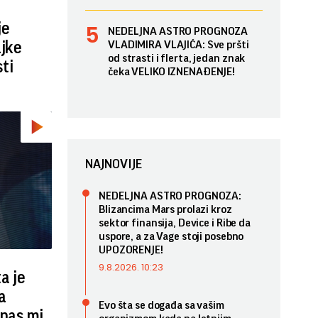
je
NEDELJNA ASTRO PROGNOZA
ajke
VLADIMIRA VLAJIĆA: Sve pršti
od strasti i flerta, jedan znak
ti
čeka VELIKO IZNENAĐENJE!
NAJNOVIJE
NEDELJNA ASTRO PROGNOZA:
Blizancima Mars prolazi kroz
sektor finansija, Device i Ribe da
uspore, a za Vage stoji posebno
UPOZORENJE!
9.8.2026. 10:23
a je
a
Evo šta se događa sa vašim
anas mi