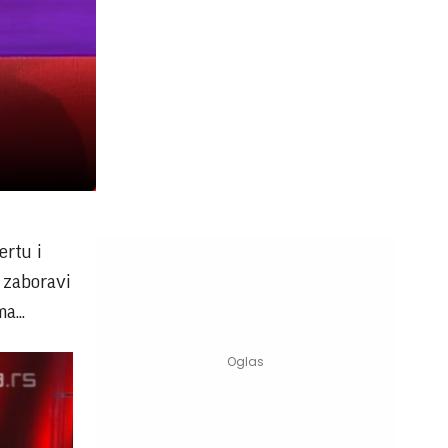
ertu i
 zaboravi
a...