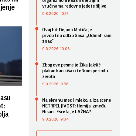
organizmom kada na letnjim
vrućinama redovno jedete šljive
ljenje
9.8.2026. 10:17
Ovaj hit Dejana Matića je
prvobitno odbio Saša: „Odmah sam
znao“
9.8.2026. 10:06
Zbog ove pesme je Žika Jakšić
plakao kao kiša u teškom periodu
života
9.8.2026. 9:56
rasu
Na ekranu med i mleko, a iza scene
t:
NETRPELJIVOST: Hemija između
Nisan i Ešrefa je LAŽNA?
olja
9.8.2026. 9:34