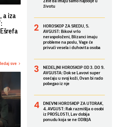
Žele da imaju samo najbolje u
životu
 a iza
:
HOROSKOP ZA SREDU, 5.
 Ešrefa
AVGUST: Bikovi vrlo
neraspoloženi, Blizanci imaju
probleme na poslu, Vage će
privući vesela i duhovita osoba
ledaj sve
NEDELJNI HOROSKOP OD 3. DO 9.
AVGUSTA: Dok se Lavovi super
osećaju u svoj koži, Ovan bi rado
pobegao iz nje
DNEVNI HOROSKOP ZA UTORAK,
4. AVGUST: Rak razmišlja o osobi
iz PROŠLOSTI, Lav dobija
ponudu koja se ne ODBIJA