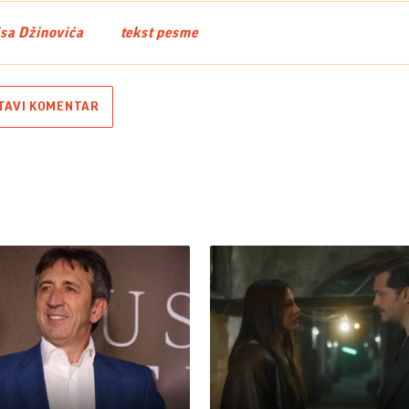
isa Džinovića
tekst pesme
TAVI KOMENTAR