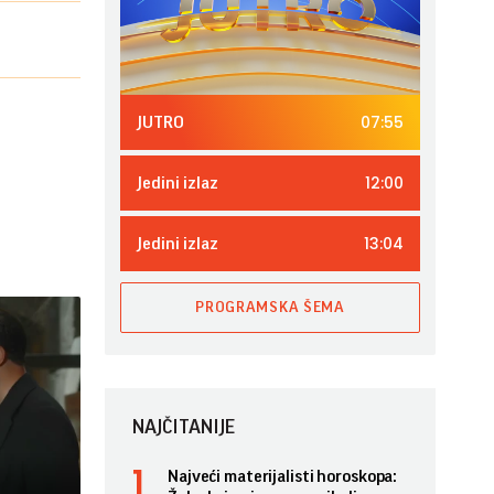
07:55
JUTRO
12:00
Jedini izlaz
13:04
Jedini izlaz
PROGRAMSKA ŠEMA
NAJČITANIJE
Najveći materijalisti horoskopa: