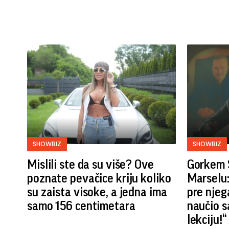
SHOWBIZ
SHOWBIZ
Mislili ste da su više? Ove
Gorkem S
poznate pevačice kriju koliko
Marselu:
su zaista visoke, a jedna ima
pre njeg
samo 156 centimetara
naučio s
lekciju!“