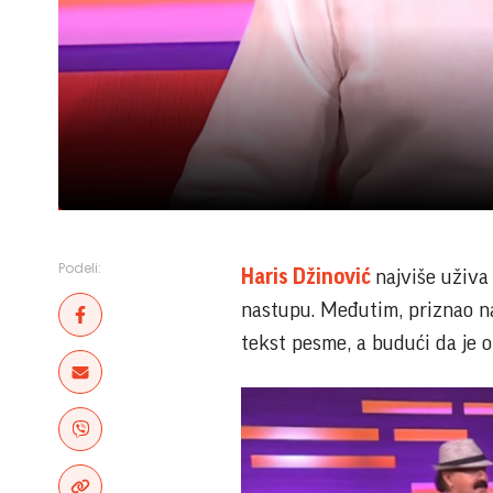
Podeli:
Haris Džinović
najviše uživa
nastupu. Međutim, priznao na
tekst pesme, a budući da je o