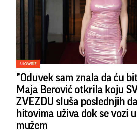
SHOWBIZ
"Oduvek sam znala da ću bit
Maja Berović otkrila koju 
ZVEZDU sluša poslednjih dan
hitovima uživa dok se vozi u
mužem