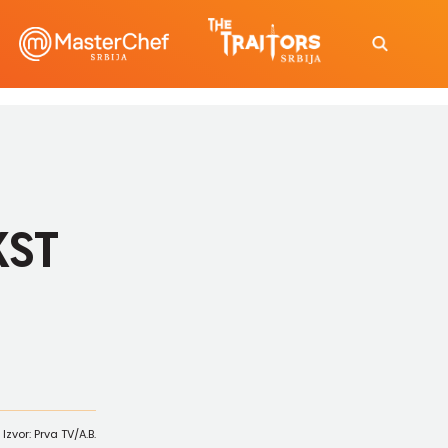
KST
Izvor: Prva TV/A.B.