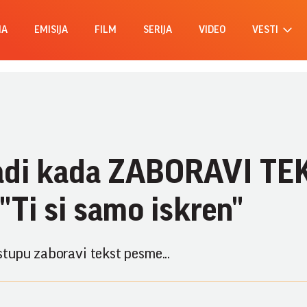
MA
EMISIJA
FILM
SERIJA
VIDEO
VESTI
 radi kada ZABORAVI TE
Ti si samo iskren"
tupu zaboravi tekst pesme...