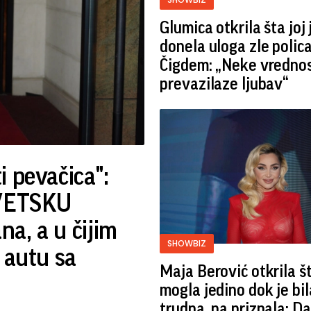
Glumica otkrila šta joj 
donela uloga zle polic
Čigdem: „Neke vrednos
prevazilaze ljubav“
i pevačica":
SVETSKU
a, a u čijim
SHOWBIZ
 autu sa
Maja Berović otkrila št
mogla jedino dok je bil
trudna, pa priznala: D