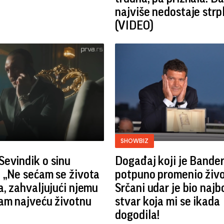
najviše nedostaje strp
(VIDEO)
SHOWBIZ
evindik o sinu
Događaj koji je Bande
 „Ne sećam se života
potpuno promenio živo
a, zahvaljujući njemu
Srčani udar je bio najb
am najveću životnu
stvar koja mi se ikada
dogodila!