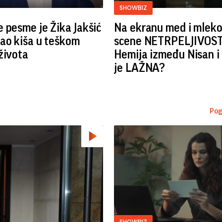
SHOWBIZ
 pesme je Žika Jakšić
Na ekranu med i mleko,
ao kiša u teškom
scene NETRPELJIVOST
života
Hemija između Nisan i
je LAŽNA?
Pog
SHOWBIZ