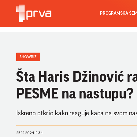
PROGRAMSKA ŠE
SHOWBIZ
Šta Haris Džinović
PESME na nastupu? "
Iskreno otkrio kako reaguje kada na svom nas
25.12.2024.
|
9:34