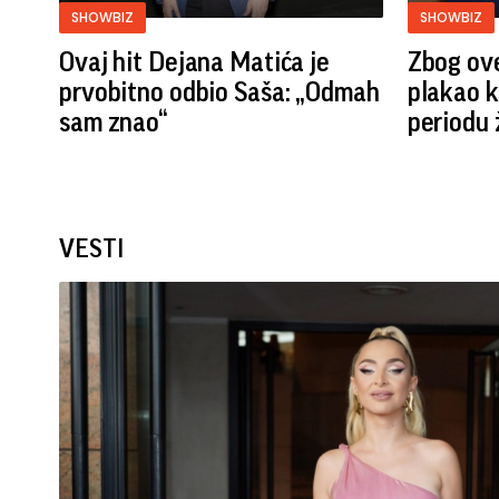
SHOWBIZ
SHOWBIZ
Ovaj hit Dejana Matića je
Zbog ove
prvobitno odbio Saša: „Odmah
plakao k
sam znao“
periodu 
VESTI