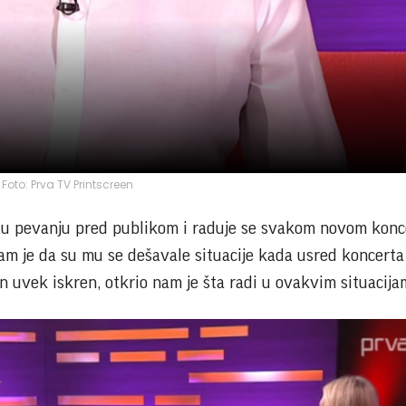
Foto: Prva TV Printscreen
 u pevanju pred publikom i raduje se svakom novom konc
m je da su mu se dešavale situacije kada usred koncerta
n uvek iskren, otkrio nam je šta radi u ovakvim situacijam