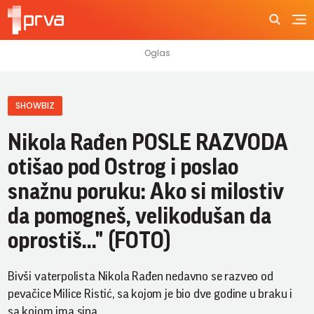
SHOWBIZ
Nikola Rađen POSLE RAZVODA
otišao pod Ostrog i poslao
snažnu poruku: Ako si milostiv
da pomogneš, velikodušan da
oprostiš..." (FOTO)
Bivši vaterpolista Nikola Rađen nedavno se razveo od
pevačice Milice Ristić, sa kojom je bio dve godine u braku i
sa kojom ima sina.