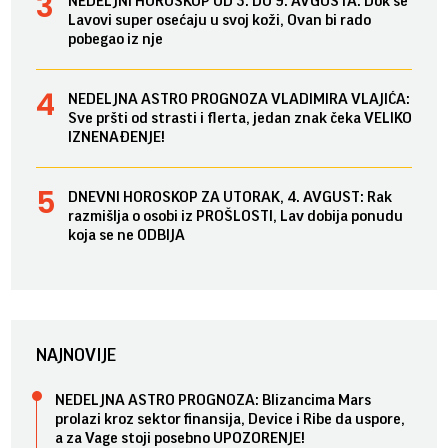
NEDELJNI HOROSKOP OD 3. DO 9. AVGUSTA: Dok se
Lavovi super osećaju u svoj koži, Ovan bi rado
pobegao iz nje
NEDELJNA ASTRO PROGNOZA VLADIMIRA VLAJIĆA:
Sve pršti od strasti i flerta, jedan znak čeka VELIKO
IZNENAĐENJE!
DNEVNI HOROSKOP ZA UTORAK, 4. AVGUST: Rak
razmišlja o osobi iz PROŠLOSTI, Lav dobija ponudu
koja se ne ODBIJA
NAJNOVIJE
NEDELJNA ASTRO PROGNOZA: Blizancima Mars
prolazi kroz sektor finansija, Device i Ribe da uspore,
a za Vage stoji posebno UPOZORENJE!