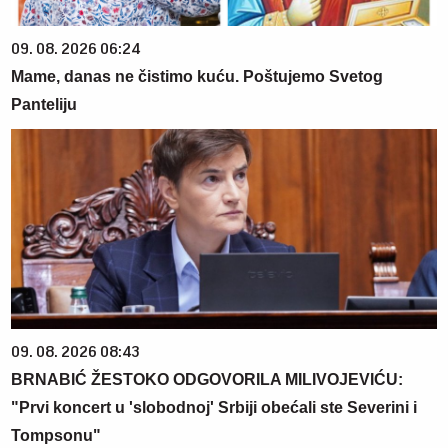
09. 08. 2026 06:24
Mame, danas ne čistimo kuću. Poštujemo Svetog
Panteliju
09. 08. 2026 08:43
BRNABIĆ ŽESTOKO ODGOVORILA MILIVOJEVIĆU:
"Prvi koncert u 'slobodnoj' Srbiji obećali ste Severini i
Tompsonu"