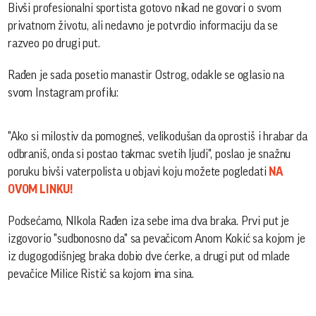
Bivši profesionalni sportista gotovo nikad ne govori o svom
privatnom životu, ali nedavno je potvrdio informaciju da se
razveo po drugi put.
Rađen je sada posetio manastir Ostrog, odakle se oglasio na
svom Instagram profilu:
"Ako si milostiv da pomogneš, velikodušan da oprostiš i hrabar da
odbraniš, onda si postao takmac svetih ljudi", poslao je snažnu
poruku bivši vaterpolista u objavi koju možete pogledati
NA
OVOM LINKU!
Podsećamo, NIkola Rađen iza sebe ima dva braka. Prvi put je
izgovorio "sudbonosno da" sa pevačicom Anom Kokić sa kojom je
iz dugogodišnjeg braka dobio dve ćerke, a drugi put od mlade
pevačice Milice Ristić sa kojom ima sina.