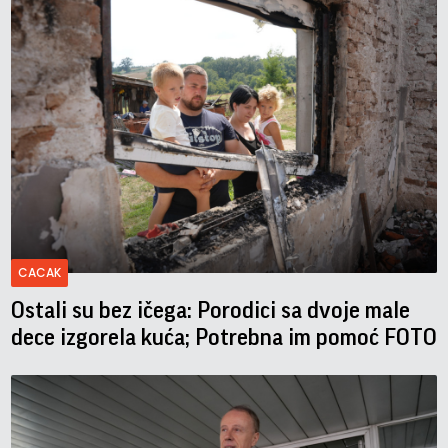
CACAK
Ostali su bez ičega: Porodici sa dvoje male
dece izgorela kuća; Potrebna im pomoć FOTO