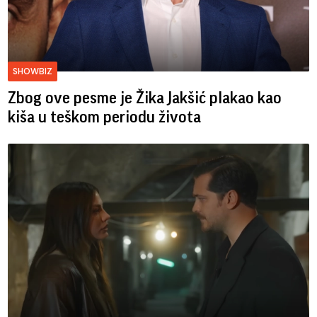
SHOWBIZ
Zbog ove pesme je Žika Jakšić plakao kao
kiša u teškom periodu života