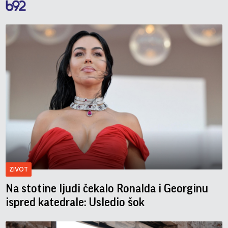
ZIVOT
Na stotine ljudi čekalo Ronalda i Georginu
ispred katedrale: Usledio šok