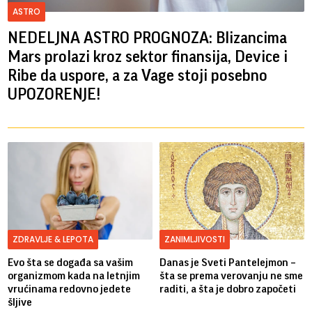
ASTRO
NEDELJNA ASTRO PROGNOZA: Blizancima
Mars prolazi kroz sektor finansija, Device i
Ribe da uspore, a za Vage stoji posebno
UPOZORENJE!
ZDRAVLJE & LEPOTA
ZANIMLJIVOSTI
Evo šta se događa sa vašim
Danas je Sveti Pantelejmon –
organizmom kada na letnjim
šta se prema verovanju ne sme
vrućinama redovno jedete
raditi, a šta je dobro započeti
šljive