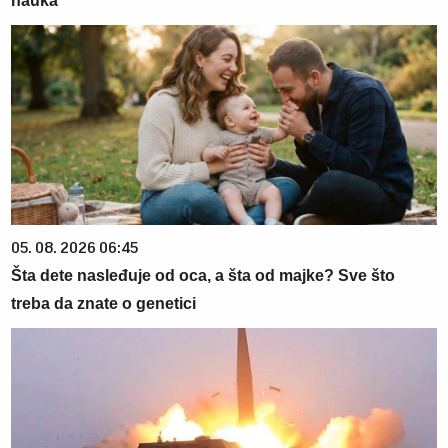
nauka
05. 08. 2026 06:45
Šta dete nasleđuje od oca, a šta od majke? Sve što
treba da znate o genetici