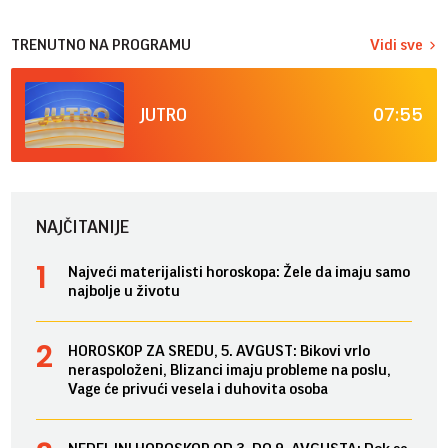
TRENUTNO NA PROGRAMU
Vidi sve
07:55
JUTRO
NAJČITANIJE
Najveći materijalisti horoskopa: Žele da imaju samo
najbolje u životu
HOROSKOP ZA SREDU, 5. AVGUST: Bikovi vrlo
neraspoloženi, Blizanci imaju probleme na poslu,
Vage će privući vesela i duhovita osoba