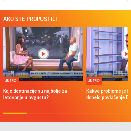
AKO STE PROPUSTILI
JUTRO
JUTRO
Koje destinacije su najbolje za
Kakve probleme je 
letovanje u avgustu?
donelo povlačenje D