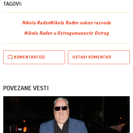
TAGOVI:
Nikola Rađen
NIkola Rađen nakon razvoda
Nikola Rađen u Ostrogu
manastir Ostrog
KOMENTARI (0)
OSTAVI KOMENTAR
POVEZANE VESTI