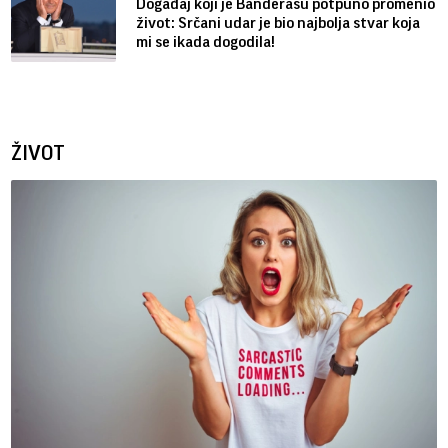
Događaj koji je Banderasu potpuno promenio
život: Srčani udar je bio najbolja stvar koja
mi se ikada dogodila!
ŽIVOT