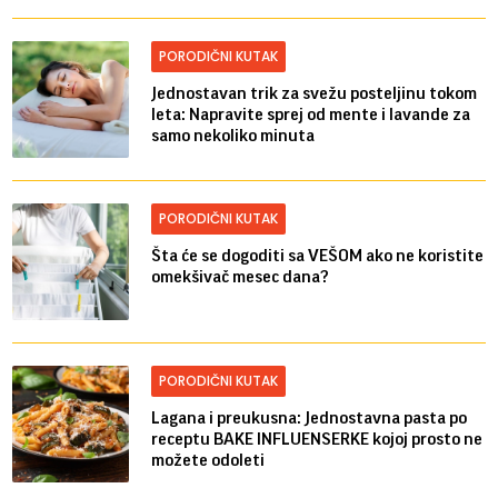
PORODIČNI KUTAK
Jednostavan trik za svežu posteljinu tokom
leta: Napravite sprej od mente i lavande za
samo nekoliko minuta
PORODIČNI KUTAK
Šta će se dogoditi sa VEŠOM ako ne koristite
omekšivač mesec dana?
PORODIČNI KUTAK
Lagana i preukusna: Jednostavna pasta po
receptu BAKE INFLUENSERKE kojoj prosto ne
možete odoleti