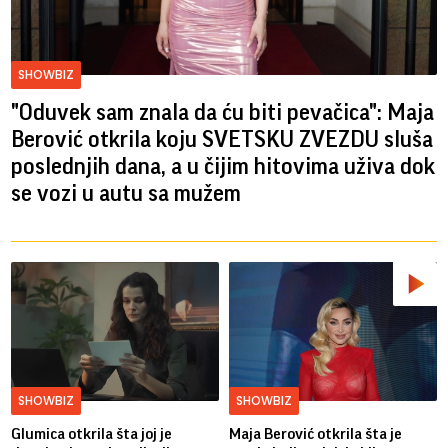
SHOWBIZ
"Oduvek sam znala da ću biti pevačica": Maja
Berović otkrila koju SVETSKU ZVEZDU sluša
poslednjih dana, a u čijim hitovima uživa dok
se vozi u autu sa mužem
SHOWBIZ
SHOWBIZ
Glumica otkrila šta joj je
Maja Berović otkrila šta je