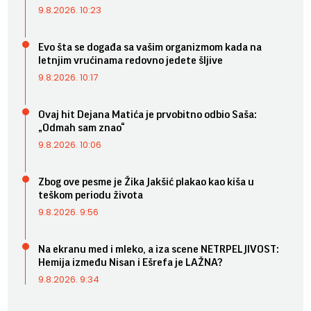
9.8.2026. 10:23
Evo šta se događa sa vašim organizmom kada na
letnjim vrućinama redovno jedete šljive
9.8.2026. 10:17
Ovaj hit Dejana Matića je prvobitno odbio Saša:
„Odmah sam znao“
9.8.2026. 10:06
Zbog ove pesme je Žika Jakšić plakao kao kiša u
teškom periodu života
9.8.2026. 9:56
Na ekranu med i mleko, a iza scene NETRPELJIVOST:
Hemija između Nisan i Ešrefa je LAŽNA?
9.8.2026. 9:34