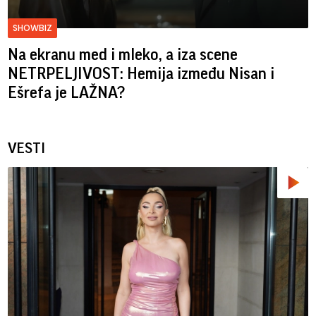
SHOWBIZ
Na ekranu med i mleko, a iza scene
NETRPELJIVOST: Hemija između Nisan i
Ešrefa je LAŽNA?
VESTI