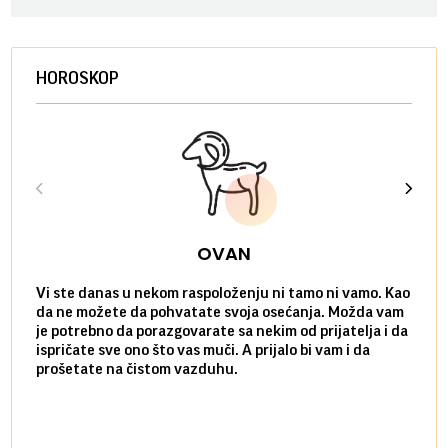
HOROSKOP
OVAN
Vi ste danas u nekom raspoloženju ni tamo ni vamo. Kao
Danas
da ne možete da pohvatate svoja osećanja. Možda vam
posve
je potrebno da porazgovarate sa nekim od prijatelja i da
susre
ispričate sve ono što vas muči. A prijalo bi vam i da
volel
prošetate na čistom vazduhu.
način