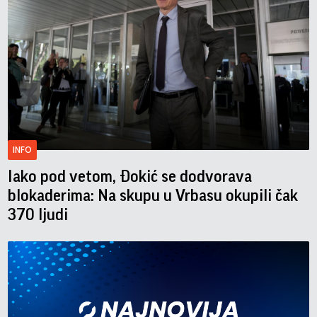
INFO
Iako pod vetom, Đokić se dodvorava
blokaderima: Na skupu u Vrbasu okupili čak
370 ljudi