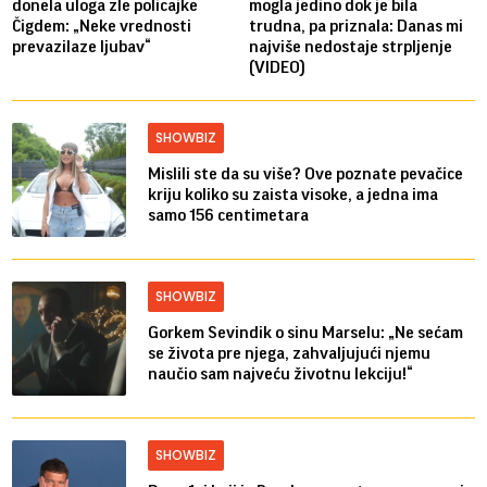
donela uloga zle policajke
mogla jedino dok je bila
Čigdem: „Neke vrednosti
trudna, pa priznala: Danas mi
prevazilaze ljubav“
najviše nedostaje strpljenje
(VIDEO)
SHOWBIZ
Mislili ste da su više? Ove poznate pevačice
kriju koliko su zaista visoke, a jedna ima
samo 156 centimetara
SHOWBIZ
Gorkem Sevindik o sinu Marselu: „Ne sećam
se života pre njega, zahvaljujući njemu
naučio sam najveću životnu lekciju!“
SHOWBIZ