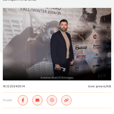
Antonio Ahel/ATAImages
16.12.2024.
|
10:14
Izvor: prva.rs/A.B.
Podeli: