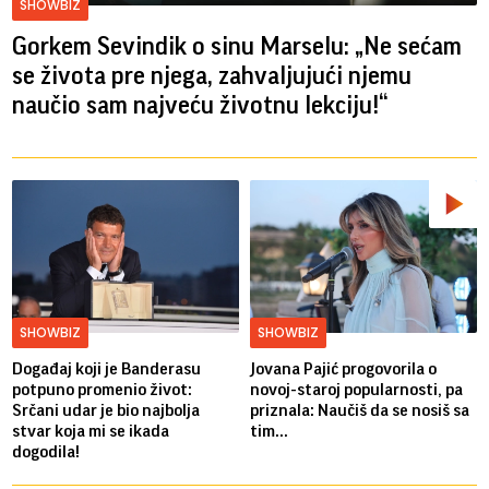
SHOWBIZ
Gorkem Sevindik o sinu Marselu: „Ne sećam
se života pre njega, zahvaljujući njemu
naučio sam najveću životnu lekciju!“
SHOWBIZ
SHOWBIZ
Događaj koji je Banderasu
Jovana Pajić progovorila o
potpuno promenio život:
novoj-staroj popularnosti, pa
Srčani udar je bio najbolja
priznala: Naučiš da se nosiš sa
stvar koja mi se ikada
tim...
dogodila!