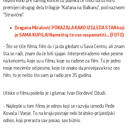
neposredno pre samog koncerta, publika će moći da uživa u
premijeri drugog dela trilogije "Kafana na Balkanu", pod nazivom
"Stravično".
Dragana Mićalović POKAZALA KAKO IZGLEDA STAN koji
je SAMA KUPILA! Nameštaj će vas raspametiti... (FOTO)
- Što se tiče filma, film ću i ja da gledam u Sava Centru, ali znam
šta se radi, znam da će biti sjajan. Interpretiraćemo neke pesme
na koncertu, koje su u filmu, koje su rađene za film. Tu je jedno
moje mezimče od pesme, koje će onako da provejava kroz ceo
film, to je nešto što sam ja radio pre 35 godina.
Utiske o filmu podelio je i glumac Ivan Đorđević Džudi:
- Najlepše u tom filmu je odnos koji se razvija između Peđe
Kovača i Vanje. To na kraju postaje neki bratsko-prijateljski
odnos, koji prerasta sav posao, sav biznis.