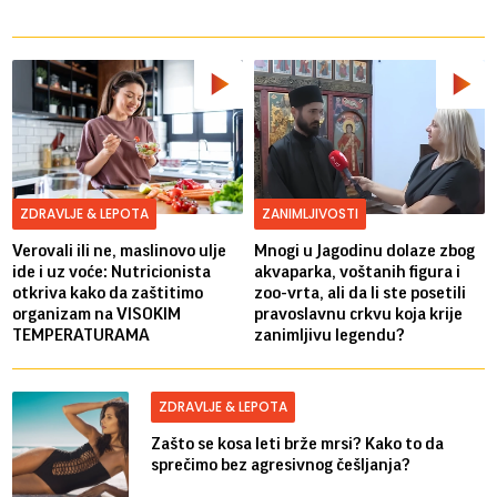
ZDRAVLJE & LEPOTA
ZANIMLJIVOSTI
Verovali ili ne, maslinovo ulje
Mnogi u Jagodinu dolaze zbog
ide i uz voće: Nutricionista
akvaparka, voštanih figura i
otkriva kako da zaštitimo
zoo-vrta, ali da li ste posetili
organizam na VISOKIM
pravoslavnu crkvu koja krije
TEMPERATURAMA
zanimljivu legendu?
ZDRAVLJE & LEPOTA
Zašto se kosa leti brže mrsi? Kako to da
sprečimo bez agresivnog češljanja?