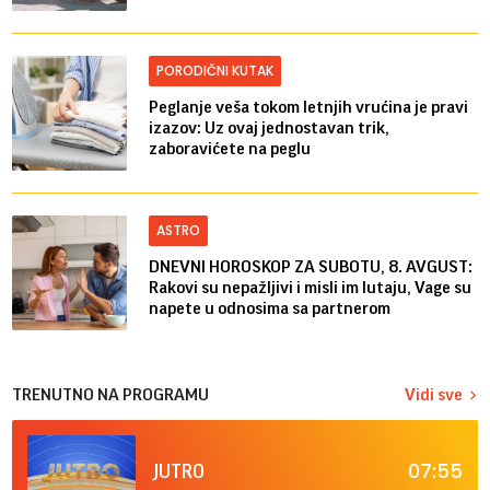
PORODIČNI KUTAK
Peglanje veša tokom letnjih vrućina je pravi
izazov: Uz ovaj jednostavan trik,
zaboravićete na peglu
ASTRO
DNEVNI HOROSKOP ZA SUBOTU, 8. AVGUST:
Rakovi su nepažljivi i misli im lutaju, Vage su
napete u odnosima sa partnerom
TRENUTNO NA PROGRAMU
Vidi sve
07:55
JUTRO