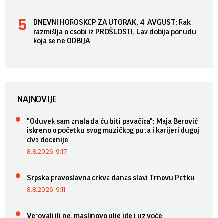
DNEVNI HOROSKOP ZA UTORAK, 4. AVGUST: Rak
razmišlja o osobi iz PROŠLOSTI, Lav dobija ponudu
koja se ne ODBIJA
NAJNOVIJE
"Oduvek sam znala da ću biti pevačica": Maja Berović
iskreno o početku svog muzičkog puta i karijeri dugoj
dve decenije
8.8.2026. 9:17
Srpska pravoslavna crkva danas slavi Trnovu Petku
8.8.2026. 9:11
Verovali ili ne, maslinovo ulje ide i uz voće: