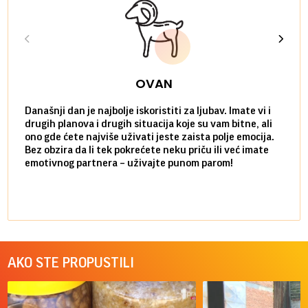
OVAN
Današnji dan je najbolje iskoristiti za ljubav. Imate vi i
Ako v
drugih planova i drugih situacija koje su vam bitne, ali
do ma
ono gde ćete najviše uživati jeste zaista polje emocija.
van g
Bez obzira da li tek pokrećete neku priču ili već imate
društ
emotivnog partnera – uživajte punom parom!
kolik
AKO STE PROPUSTILI