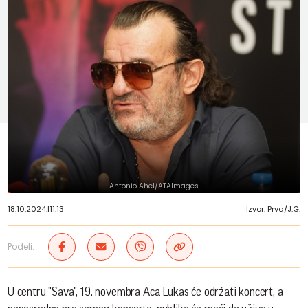
Antonio Ahel/ATAImages
18.10.2024.
|
11:13
Izvor: Prva/J.G.
Podeli:
U centru "Sava", 19. novembra Aca Lukas će održati koncert, a