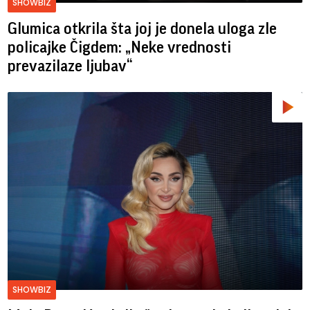
SHOWBIZ
Glumica otkrila šta joj je donela uloga zle
policajke Čigdem: „Neke vrednosti
prevazilaze ljubav“
SHOWBIZ