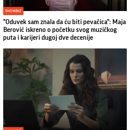
SHOWBIZ
"Oduvek sam znala da ću biti pevačica": Maja
Berović iskreno o početku svog muzičkog
puta i karijeri dugoj dve decenije