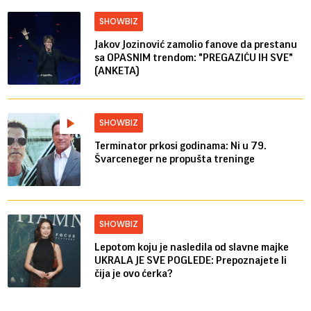
SHOWBIZ
Jakov Jozinović zamolio fanove da prestanu
sa OPASNIM trendom: "PREGAZIĆU IH SVE"
(ANKETA)
SHOWBIZ
Terminator prkosi godinama: Ni u 79.
Švarceneger ne propušta treninge
SHOWBIZ
Lepotom koju je nasledila od slavne majke
UKRALA JE SVE POGLEDE: Prepoznajete li
čija je ovo ćerka?