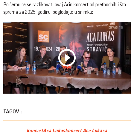
Po čemu će se razlikovati ovaj Acin koncert od prethodnih i šta
sprema za 2025. godinu, pogledajte u snimku:
Play
Vide
TAGOVI:
koncert
Aca Lukas
koncert Ace Lukasa