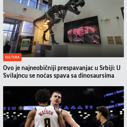
KULTURA
Ovo je najneobičniji prespavanjac u Srbiji: U
Svilajncu se noćas spava sa dinosaursima