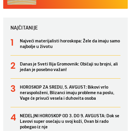
NAJČITANIJE
Najveći materijalisti horoskopa: Žele da imaju samo
najbolje u životu
Danas je Sveti Ilija Gromovnik: Običaji su brojni, ali
jedan je posebno važan!
HOROSKOP ZA SREDU, 5. AVGUST: Bikovi vrlo
neraspoloženi, Blizanci imaju probleme na poslu,
Vage će privući vesela i duhovita osoba
NEDELJNI HOROSKOP OD 3. DO 9. AVGUSTA: Dok se
Lavovi super osećaju u svoj koži, Ovan bi rado
pobegao iz nje