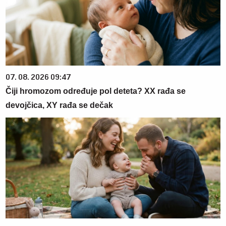
07. 08. 2026 09:47
Čiji hromozom određuje pol deteta? XX rađa se
devojčica, XY rađa se dečak