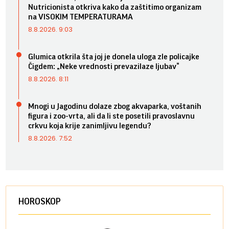
Nutricionista otkriva kako da zaštitimo organizam
na VISOKIM TEMPERATURAMA
8.8.2026. 9:03
Glumica otkrila šta joj je donela uloga zle policajke
Čigdem: „Neke vrednosti prevazilaze ljubav“
8.8.2026. 8:11
Mnogi u Jagodinu dolaze zbog akvaparka, voštanih
figura i zoo-vrta, ali da li ste posetili pravoslavnu
crkvu koja krije zanimljivu legendu?
8.8.2026. 7:52
HOROSKOP