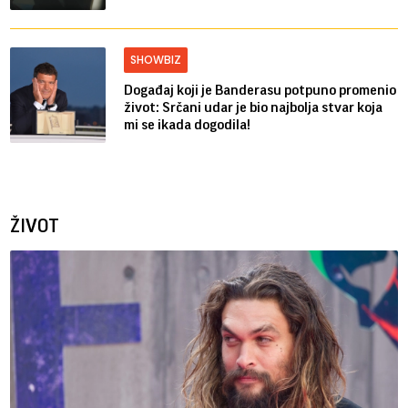
SHOWBIZ
Događaj koji je Banderasu potpuno promenio
život: Srčani udar je bio najbolja stvar koja
mi se ikada dogodila!
ŽIVOT