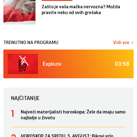
Zašto je vaša mačka nervozna? Možda
pravite neku od ovih grešaka
TRENUTNO NA PROGRAMU
Vidi sve
03:58
Exploziv
NAJČITANIJE
Najveći materijalisti horoskopa: Žele da imaju samo
najbolje u životu
HOROSKOP ZA SREDU, 5. AVGUST: Bikovi vrlo