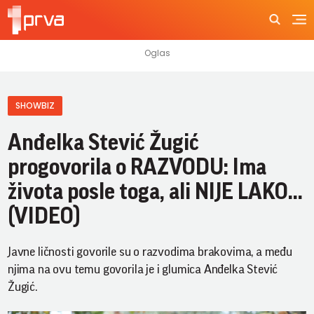
SHOWBIZ
Anđelka Stević Žugić
progovorila o RAZVODU: Ima
života posle toga, ali NIJE LAKO...
(VIDEO)
Javne ličnosti govorile su o razvodima brakovima, a među
njima na ovu temu govorila je i glumica Anđelka Stević
Žugić.