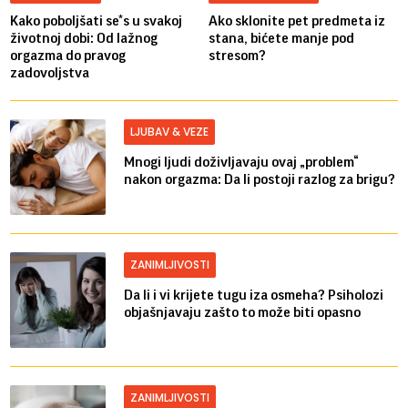
Kako poboljšati se*s u svakoj
Ako sklonite pet predmeta iz
životnoj dobi: Od lažnog
stana, bićete manje pod
orgazma do pravog
stresom?
zadovoljstva
LJUBAV & VEZE
Mnogi ljudi doživljavaju ovaj „problem“
nakon orgazma: Da li postoji razlog za brigu?
ZANIMLJIVOSTI
Da li i vi krijete tugu iza osmeha? Psiholozi
objašnjavaju zašto to može biti opasno
ZANIMLJIVOSTI