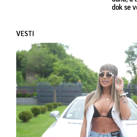
dok se v
VESTI