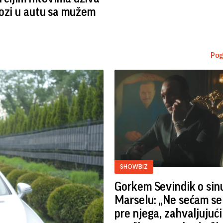
ozi u autu sa mužem
Pog
SHOWBIZ
Gorkem Sevindik o sin
Marselu: „Ne sećam se
pre njega, zahvaljujuć