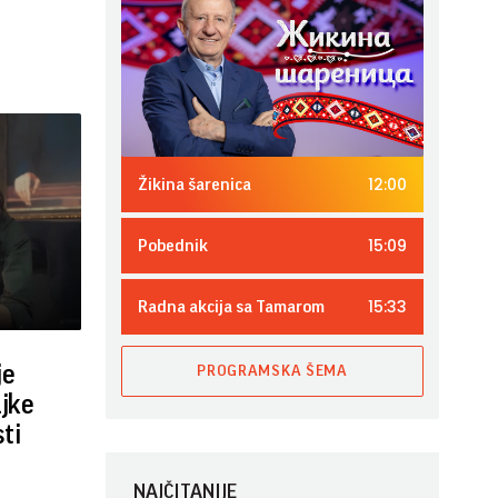
12:00
Žikina šarenica
15:09
Pobednik
15:33
Radna akcija sa Tamarom
je
PROGRAMSKA ŠEMA
ajke
ti
NAJČITANIJE