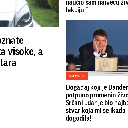
naučio sam najveću ži
lekciju!“
poznate
ta visoke, a
tara
SHOWBIZ
Događaj koji je Bande
potpuno promenio živo
Srčani udar je bio najb
stvar koja mi se ikada
dogodila!