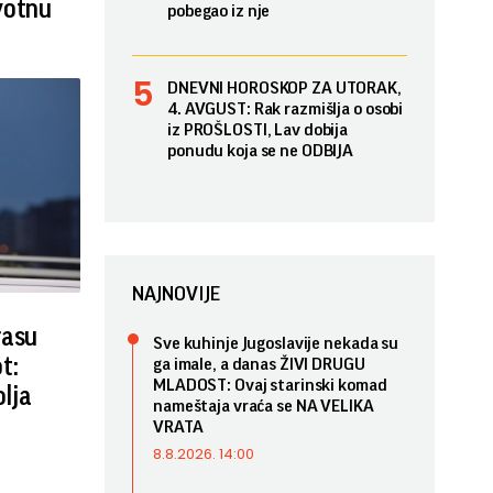
votnu
pobegao iz nje
DNEVNI HOROSKOP ZA UTORAK,
4. AVGUST: Rak razmišlja o osobi
iz PROŠLOSTI, Lav dobija
ponudu koja se ne ODBIJA
NAJNOVIJE
rasu
Sve kuhinje Jugoslavije nekada su
t:
ga imale, a danas ŽIVI DRUGU
MLADOST: Ovaj starinski komad
olja
nameštaja vraća se NA VELIKA
VRATA
8.8.2026. 14:00