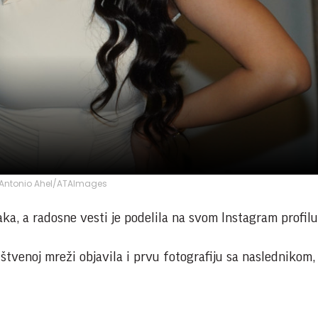
Antonio Ahel/ATAImages
ka, a radosne vesti je podelila na svom Instagram profilu
tvenoj mreži objavila i prvu fotografiju sa naslednikom, 