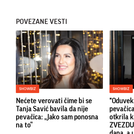
POVEZANE VESTI
SHOWBIZ
SHOWBIZ
Nećete verovati čime bi se
"Oduvek 
Tanja Savić bavila da nije
pevačica
pevačica: „Jako sam ponosna
otkrila
na to“
ZVEZDU 
dana, a 