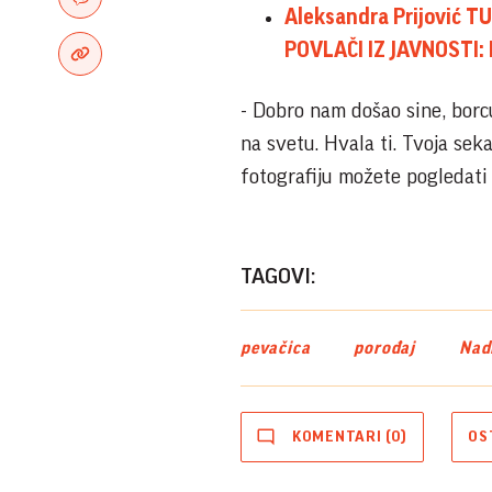
Aleksandra Prijović 
POVLAČI IZ JAVNOSTI: P
- Dobro nam došao sine, borc
na svetu. Hvala ti. Tvoja seka
fotografiju možete pogledat
TAGOVI:
pevačica
porođaj
Nad
KOMENTARI (0)
OS