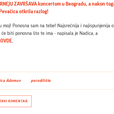
TURNEJU ZAVRŠAVA koncertom u Beogradu, a nakon tog
evačica otkrila razlog!
u moj! Ponosna sam na tebe! Najsrećnija i najispunjenija 
 će biti ponosna što te ima - napisala je Nadica, a
i
OVDE
.
ica Ademov
porodilište
TAVI KOMENTAR