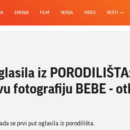
MA
EMISIJA
FILM
SERIJA
VIDEO
VESTI
lasila iz PORODILIŠTA
vu fotografiju BEBE - ot
a se prvi put oglasila iz porodilišta.