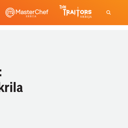
:
krila