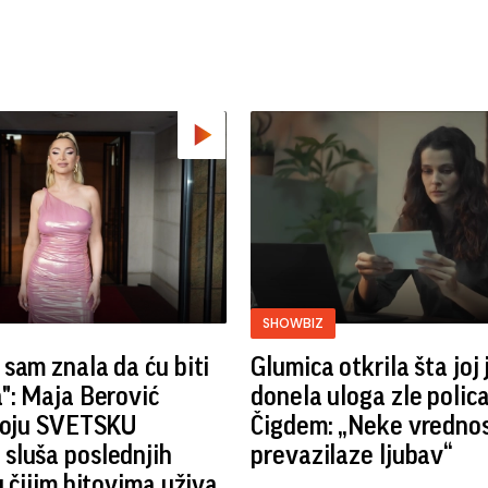
SHOWBIZ
sam znala da ću biti
Glumica otkrila šta joj 
": Maja Berović
donela uloga zle polic
 koju SVETSKU
Čigdem: „Neke vrednos
sluša poslednjih
prevazilaze ljubav“
u čijim hitovima uživa