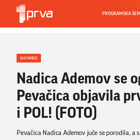
PROGRAMSKA ŠE
SHOWBIZ
Nadica Ademov se og
Pevačica objavila pr
i POL! (FOTO)
Pevačica Nadica Ademov juče se porodila, a sad