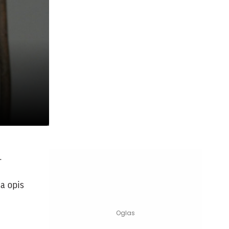
.
a opis