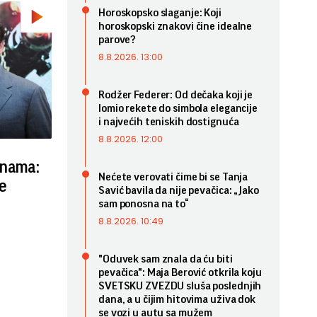
Horoskopsko slaganje: Koji
horoskopski znakovi čine idealne
parove?
8.8.2026. 13:00
Rodžer Federer: Od dečaka koji je
lomio rekete do simbola elegancije
i najvećih teniskih dostignuća
8.8.2026. 12:00
inama:
Nećete verovati čime bi se Tanja
e
Savić bavila da nije pevačica: „Jako
sam ponosna na to“
8.8.2026. 10:49
"Oduvek sam znala da ću biti
pevačica": Maja Berović otkrila koju
SVETSKU ZVEZDU sluša poslednjih
dana, a u čijim hitovima uživa dok
se vozi u autu sa mužem