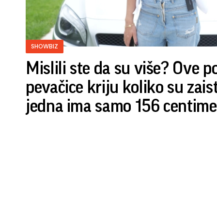
SHOWBIZ
Mislili ste da su više? Ove 
pevačice kriju koliko su zais
jedna ima samo 156 centime