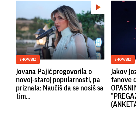
SHOWBIZ
SHOWBIZ
Jovana Pajić progovorila o
Jakov Jo
novoj-staroj popularnosti, pa
fanove d
priznala: Naučiš da se nosiš sa
OPASNIM
tim...
"PREGAZ
(ANKET