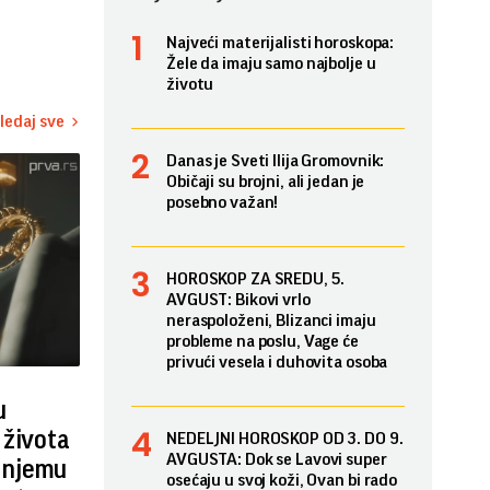
Najveći materijalisti horoskopa:
Žele da imaju samo najbolje u
životu
ledaj sve
Danas je Sveti Ilija Gromovnik:
Običaji su brojni, ali jedan je
posebno važan!
HOROSKOP ZA SREDU, 5.
AVGUST: Bikovi vrlo
neraspoloženi, Blizanci imaju
probleme na poslu, Vage će
privući vesela i duhovita osoba
u
 života
NEDELJNI HOROSKOP OD 3. DO 9.
AVGUSTA: Dok se Lavovi super
i njemu
osećaju u svoj koži, Ovan bi rado