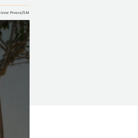
Izvor: Prva.rs/S.M.