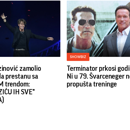
SHOWBIZ
zinović zamolio
Terminator prkosi god
a prestanu sa
Ni u 79. Švarceneger n
 trendom:
propušta treninge
IĆU IH SVE"
A)