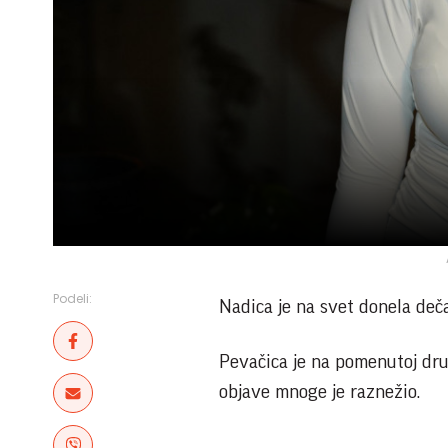
Podeli:
Nadica je na svet donela deča
Pevačica je na pomenutoj druš
objave mnoge je raznežio.