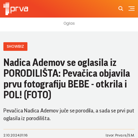
SHOWBIZ
Nadica Ademov se oglasila iz
PORODILIŠTA: Pevačica objavila
prvu fotografiju BEBE - otkrila i
POL! (FOTO)
Pevačica Nadica Ademov juče se porodila, a sada se prvi put
oglasila iz porodilišta.
2.10.2024.
|
11:16
Izvor: Prva.rs/S.M.