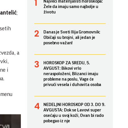
Najveći materijalisti horoskopa:
Žele da imaju samo najbolje u
životu
antelić
;
setih
Danas je Sveti Ilija Gromovnik:
Običaji su brojni, ali jedan je
posebno važan!
zvezda, a
vki,
HOROSKOP ZA SREDU, 5.
AVGUST: Bikovi vrlo
ne i
neraspoloženi, Blizanci imaju
a.
probleme na poslu, Vage će
privući vesela i duhovita osoba
remenu
NEDELJNI HOROSKOP OD 3. DO 9.
AVGUSTA: Dok se Lavovi super
osećaju u svoj koži, Ovan bi rado
pobegao iz nje