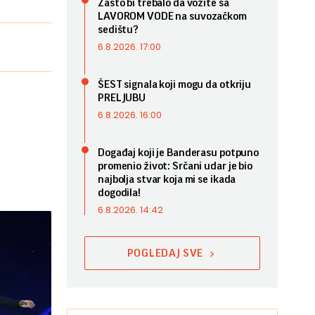
Zašto bi trebalo da vozite sa
LAVOROM VODE na suvozačkom
sedištu?
6.8.2026. 17:00
ŠEST signala koji mogu da otkriju
PRELJUBU
6.8.2026. 16:00
Događaj koji je Banderasu potpuno
promenio život: Srčani udar je bio
najbolja stvar koja mi se ikada
dogodila!
6.8.2026. 14:42
POGLEDAJ SVE