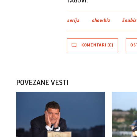
TAGOVI:
serija
showbiz
šoubiz
KOMENTARI (0)
OS
POVEZANE VESTI