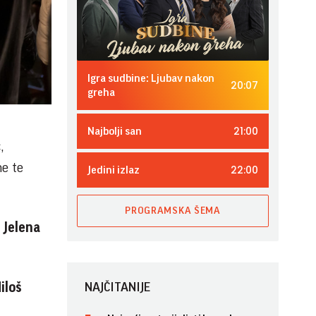
Igra sudbine: Ljubav nakon
20:07
greha
21:00
Najbolji san
ć
,
ne te
22:00
Jedini izlaz
PROGRAMSKA ŠEMA
a
Jelena
iloš
NAJČITANIJE