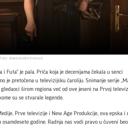
Foto: Aleksandra Krstović
 i Futa" je pala. Priča koja je decenijama čekala u senci
 je pretočena u televizijsku čaroliju. Snimanje serije „M
 gledaoci širom regiona već od ove jeseni na Prvoj televiz
 kome su se stvarale legende.
Medije, Prve televizije i New Age Produkcije, ova epska i
u osamdesete godine. Radnja nas vodi pravo u čuveni be