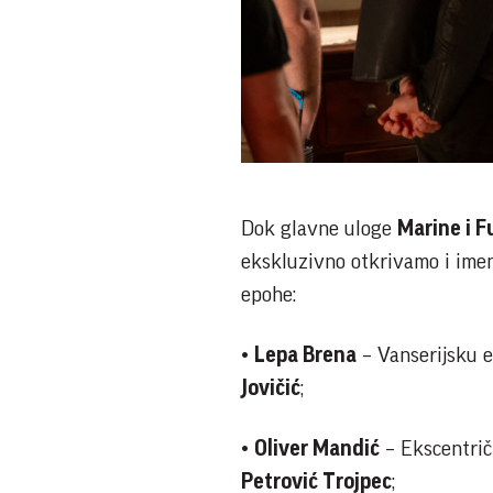
Dok glavne uloge
Marine i F
ekskluzivno otkrivamo i imen
epohe:
•
Lepa Brena
– Vanserijsku e
Jovičić
;
•
Oliver Mandić
– Ekscentrič
Petrović Trojpec
;