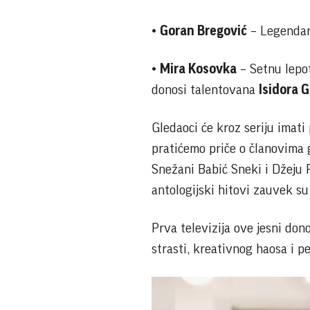
•
Goran Bregović
– Legendar
•
Mira Kosovka
– Setnu lepot
donosi talentovana
Isidora 
Gledaoci će kroz seriju imati 
pratićemo priče o članovima 
Snežani Babić Sneki i Džeju 
antologijski hitovi zauvek s
Prva televizija ove jesni do
strasti, kreativnog haosa i pe