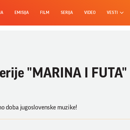
MA
EMISIJA
FILM
SERIJA
VIDEO
VESTI
serije "MARINA I FUTA"
atno doba jugoslovenske muzike!