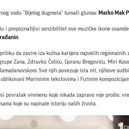
nog vođu “Bijelog dugmeta” tumači glumac
Marko Mak P
u i prepoznatljivi senzibilitet ove muzičke ikone osamde
Građanin
.
priliku da zavire iza kulisa karijera najvećih regionalnih 
grupe Zana, Zdravku Čoliću, Goranu Bregoviću, Miri Koso
Ramadanovskom. Sve njih povezuje ista nit, njihove sudbi
u oblikovani Marininim tekstovima i Futinim kompozicijam
nosi povratak vremenu koje nikada zapravo nije prošlo, v
sama koje su napisale istoriju naših života.