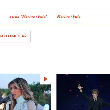
serija "Marina i Futa"
Marina i Futa
TAVI KOMENTAR