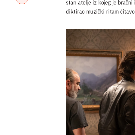
stan-atelje iz kojeg je bračn
diktirao muzički ritam čitav