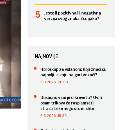
Jeste li pozitivna ili negativna
verzija svog znaka Zodijaka?
NAJNOVIJE
Horoskop za volanom: Koji znaci su
najbolji, a koju najgori vozači?
6.8.2026. 20:00
Dosadno vam je u krevetu? Ovih
osam trikova će rasplamsati
strasti brže nego što mislite
6.8.2026. 18:30