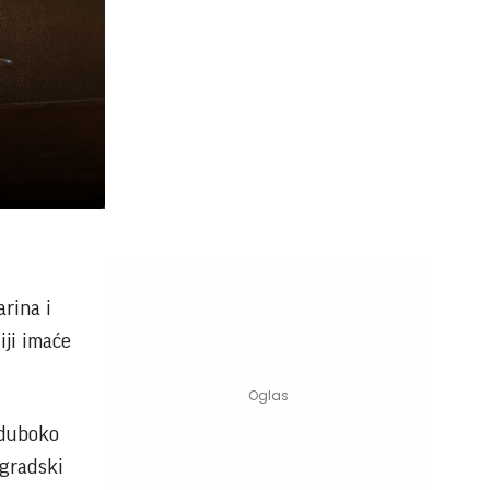
arina i
iji imaće
 duboko
ogradski