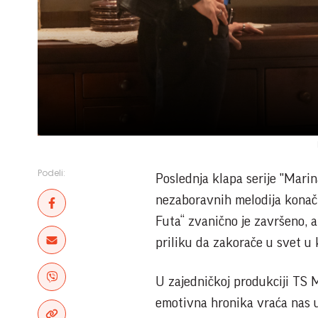
Podeli:
Poslednja klapa serije "Marina
nezaboravnih melodija konačno
Futa“ zvanično je završeno, a
priliku da zakorače u svet u
U zajedničkoj produkciji TS 
emotivna hronika vraća nas 