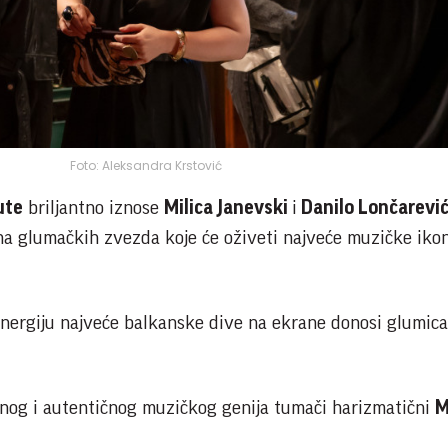
Foto: Aleksandra Krstović
ute
briljantno iznose
Milica Janevski
i
Danilo Lončarevi
a glumačkih zvezda koje će oživeti najveće muzičke iko
nergiju najveće balkanske dive na ekrane donosi glumic
nog i autentičnog muzičkog genija tumači harizmatični
M