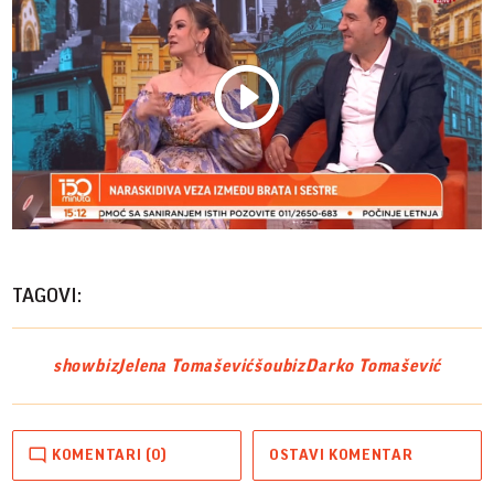
Play
Vide
TAGOVI:
showbiz
Jelena Tomašević
šoubiz
Darko Tomašević
KOMENTARI (0)
OSTAVI KOMENTAR