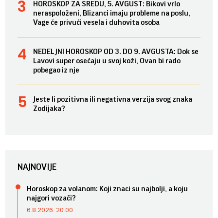
HOROSKOP ZA SREDU, 5. AVGUST: Bikovi vrlo
neraspoloženi, Blizanci imaju probleme na poslu,
Vage će privući vesela i duhovita osoba
NEDELJNI HOROSKOP OD 3. DO 9. AVGUSTA: Dok se
Lavovi super osećaju u svoj koži, Ovan bi rado
pobegao iz nje
Jeste li pozitivna ili negativna verzija svog znaka
Zodijaka?
NAJNOVIJE
Horoskop za volanom: Koji znaci su najbolji, a koju
najgori vozači?
6.8.2026. 20:00