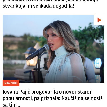
stvar koja mi se ikada dogodila!
SHOWBIZ
Jovana Pajić progovorila o novoj-staroj
popularnosti, pa priznala: Naučiš da se nosiš
sa tim...