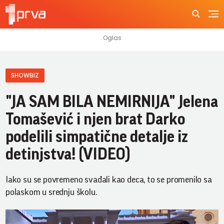
SHOWBIZ
"JA SAM BILA NEMIRNIJA" Jelena
Tomašević i njen brat Darko
podelili simpatične detalje iz
detinjstva! (VIDEO)
Iako su se povremeno svađali kao deca, to se promenilo sa
polaskom u srednju školu.