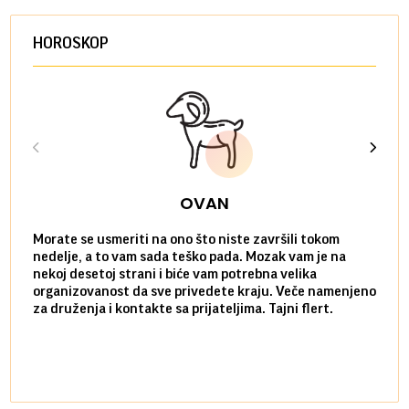
HOROSKOP
OVAN
Morate se usmeriti na ono što niste završili tokom
Sve n
nedelje, a to vam sada teško pada. Mozak vam je na
potpu
nekoj desetoj strani i biće vam potrebna velika
stvar
organizovanost da sve privedete kraju. Veče namenjeno
tempo
za druženja i kontakte sa prijateljima. Tajni flert.
najbl