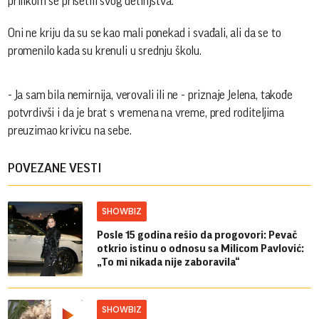
prilikom se prisetili svog detinjstva.
Oni ne kriju da su se kao mali ponekad i svađali, ali da se to
promenilo kada su krenuli u srednju školu.
- Ja sam bila nemirnija, verovali ili ne - priznaje Jelena, takođe
potvrdivši i da je brat s vremena na vreme, pred roditeljima
preuzimao krivicu na sebe.
POVEZANE VESTI
SHOWBIZ
Posle 15 godina rešio da progovori: Pevač
otkrio istinu o odnosu sa Milicom Pavlović:
„To mi nikada nije zaboravila“
SHOWBIZ