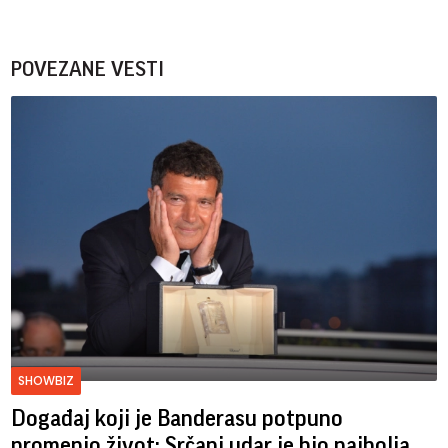
POVEZANE VESTI
SHOWBIZ
Događaj koji je Banderasu potpuno
promenio život: Srčani udar je bio najbolja