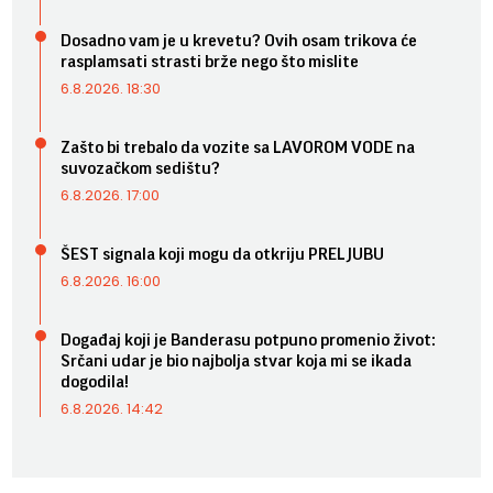
Dosadno vam je u krevetu? Ovih osam trikova će
rasplamsati strasti brže nego što mislite
6.8.2026. 18:30
Zašto bi trebalo da vozite sa LAVOROM VODE na
suvozačkom sedištu?
6.8.2026. 17:00
ŠEST signala koji mogu da otkriju PRELJUBU
6.8.2026. 16:00
Događaj koji je Banderasu potpuno promenio život:
Srčani udar je bio najbolja stvar koja mi se ikada
dogodila!
6.8.2026. 14:42