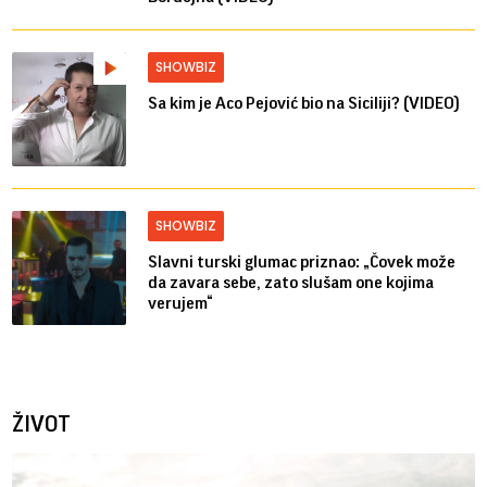
SHOWBIZ
Sa kim je Aco Pejović bio na Siciliji? (VIDEO)
SHOWBIZ
Slavni turski glumac priznao: „Čovek može
da zavara sebe, zato slušam one kojima
verujem“
ŽIVOT