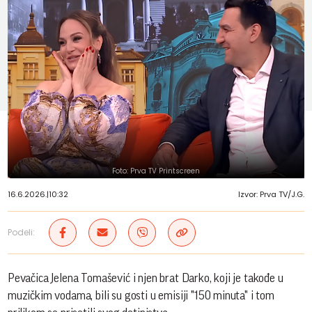
Foto: Prva TV Printscreen
16.6.2026.
|
10:32
Izvor: Prva TV/J.G.
Podeli:
Pevačica Jelena Tomašević i njen brat Darko, koji je takođe u
muzičkim vodama, bili su gosti u emisiji "150 minuta" i tom