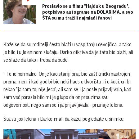
Proslavio se u filmu "Hajduk u Beogradu",
potpisivao autograme na DOLARIMA, a evo
ŠTA su mu tražili najmlađi fanovi
Kaže se da su roditelji često blaži u vaspitanju devojčica, a tako
je bilo i u Jeleninom slučaju. Darko otkriva da je tata bio blaži, ali
se slaže da tako i treba da bude.
- To je normalno. On je kao stariji brat bio zaštitnički nastrojen
prema meni i kad god bi bio neki haos u dvorištu ili u kući, on bi
rekao "ja sam to, nije Jeca", ali sam se i ja posle prijavljivala, kad
sam već porasla bilo mi je glupo da on preuzima svu
odgovornost, nego sam se i ja prijavljivala - priznaje Jelena.
Šta su još Jelena i Darko imali da kažu, pogledajte u snimku: