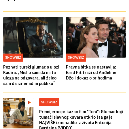
SHOWBIZ
SHOWBIZ
Poznati turski glumac o ulozi
Pravna bitka se nastavlja:
Kadira: „Mislio sam da mi ta
Bred ​​Pit traži od Anđeline
uloga ne odgovara, ali želeo
Džoli dokaz o prihodima
sam da iznenadim publiku“
SHOWBIZ
Premijerno prikazan film "Toni": Glumac koji
tumači slavnog kuvara otkrio šta ga je
NAJVIŠE iznenadilo iz života Entonija
Bordejna (VIDEO)