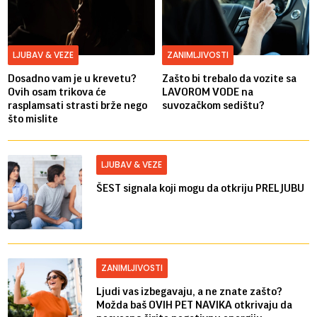
LJUBAV & VEZE
ZANIMLJIVOSTI
Dosadno vam je u krevetu?
Zašto bi trebalo da vozite sa
Ovih osam trikova će
LAVOROM VODE na
rasplamsati strasti brže nego
suvozačkom sedištu?
što mislite
LJUBAV & VEZE
ŠEST signala koji mogu da otkriju PRELJUBU
ZANIMLJIVOSTI
Ljudi vas izbegavaju, a ne znate zašto?
Možda baš OVIH PET NAVIKA otkrivaju da