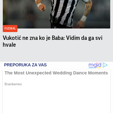
FUDBAL
Vukotić ne zna ko je Baba: Vidim da ga svi
hvale