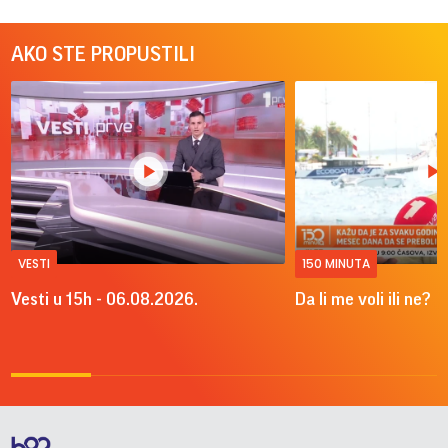
AKO STE PROPUSTILI
VESTI
150 MINUTA
Vesti u 15h - 06.08.2026.
Da li me voli ili ne?