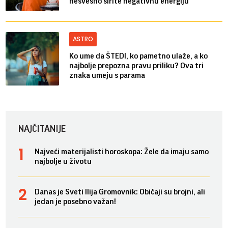
nesvesno širite negativnu energiju
ASTRO
Ko ume da ŠTEDI, ko pametno ulaže, a ko
najbolje prepozna pravu priliku? Ova tri
znaka umeju s parama
NAJČITANIJE
Najveći materijalisti horoskopa: Žele da imaju samo
najbolje u životu
Danas je Sveti Ilija Gromovnik: Običaji su brojni, ali
jedan je posebno važan!