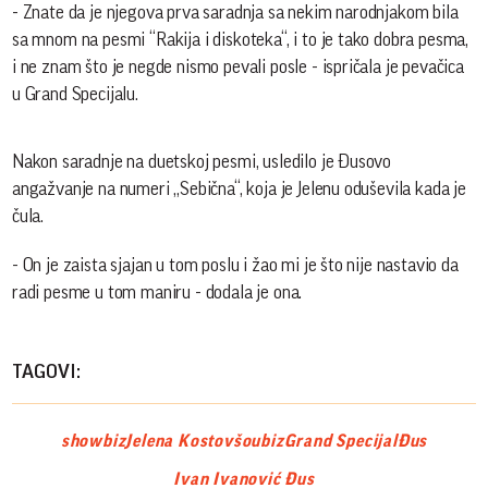
- Znate da je njegova prva saradnja sa nekim narodnjakom bila
sa mnom na pesmi “Rakija i diskoteka“, i to je tako dobra pesma,
i ne znam što je negde nismo pevali posle - ispričala je pevačica
u Grand Specijalu.
Nakon saradnje na duetskoj pesmi, usledilo je Đusovo
angažvanje na numeri ,,Sebična“, koja je Jelenu oduševila kada je
čula.
- On je zaista sjajan u tom poslu i žao mi je što nije nastavio da
radi pesme u tom maniru - dodala je ona.
TAGOVI:
showbiz
Jelena Kostov
šoubiz
Grand Specijal
Đus
Ivan Ivanović Đus