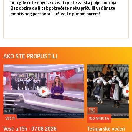
ono gde ćete najviše uživati jeste zaista polje emocija.
van g
Bez obzira da li tek pokrećete neku priču ili već imate
društ
emotivnog partnera – uživajte punom parom!
kolik
AKO STE PROPUSTILI
VESTI
150 MINUTA
Vesti u 15h - 07.08.2026.
Tešnjarske večeri