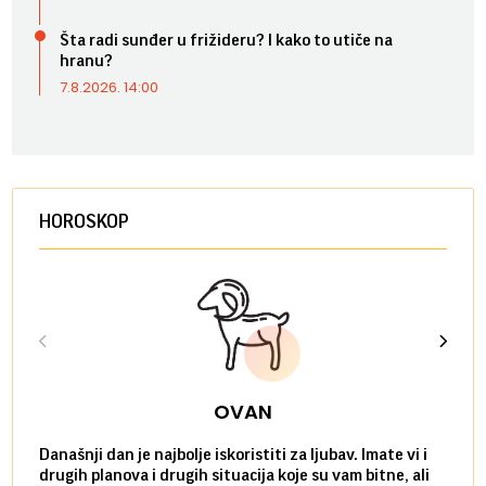
Šta radi sunđer u frižideru? I kako to utiče na
hranu?
7.8.2026. 14:00
HOROSKOP
OVAN
Današnji dan je najbolje iskoristiti za ljubav. Imate vi i
Ako v
drugih planova i drugih situacija koje su vam bitne, ali
do ma