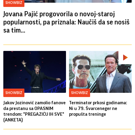
SHOWBIZ
Jovana Pajić progovorila o novoj-staroj
popularnosti, pa priznala: Naučiš da se nosiš
sa tim...
SHOWBIZ
SHOWBIZ
Jakov Jozinović zamolio fanove
Terminator prkosi godinama:
da prestanu sa OPASNIM
Ni u 79. Švarceneger ne
trendom: "PREGAZIĆU IH SVE"
propušta treninge
(ANKETA)