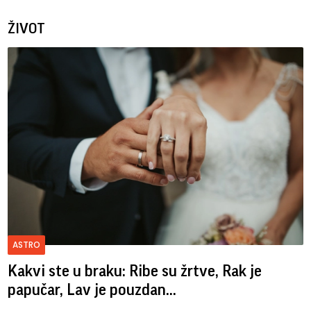
ŽIVOT
ASTRO
Kakvi ste u braku: Ribe su žrtve, Rak je
papučar, Lav je pouzdan...