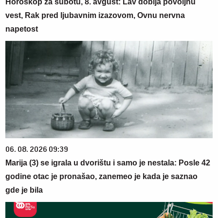
Horoskop za subotu, 8. avgust: Lav dobija povoljnu
vest, Rak pred ljubavnim izazovom, Ovnu nervna
napetost
06. 08. 2026 09:39
Marija (3) se igrala u dvorištu i samo je nestala: Posle 42
godine otac je pronašao, zanemeo je kada je saznao
gde je bila