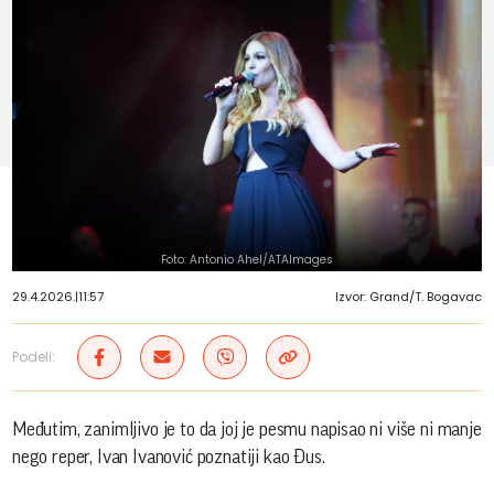
Foto: Antonio Ahel/ATAImages
29.4.2026.
|
11:57
Izvor: Grand/T. Bogavac
Podeli:
Međutim, zanimljivo je to da joj je pesmu napisao ni više ni manje
nego reper, Ivan Ivanović poznatiji kao Đus.