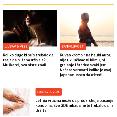
LJUBAV & VEZE
ZANIMLJIVOSTI
Koliko dugo bi se*s trebalo da
Kuvao krompir na haubi auta,
traje da bi žena uživala?
nije uključivao ni klimu, ni
Muškarci, ovo niste znali
grejanje i štedeo svaki jen:
Nećete verovati koliko je ovaj
Japanac uspeo da uštedi
LJUBAV & VEZE
Letnja vrućina može da prouzrokuje pucanje
kondoma: Evo GDE nikada ne bi trebalo da ih
držite!