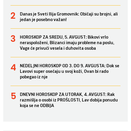
Danas je Sveti Ilija Gromovnik: Običaji su brojni, ali
jedan je posebno važan!
HOROSKOP ZA SREDU, 5. AVGUST: Bikovi vrlo
neraspoloženi, Blizanci imaju probleme na poslu,
Vage će privući vesela i duhovita osoba
NEDELJNI HOROSKOP OD 3. DO 9. AVGUSTA: Dok se
Lavovi super osećaju u svoj koži, Ovan bi rado
pobegao iz nje
DNEVNI HOROSKOP ZA UTORAK, 4. AVGUST: Rak
razmišlja o osobi iz PROŠLOSTI, Lav dobija ponudu
koja se ne ODBIJA