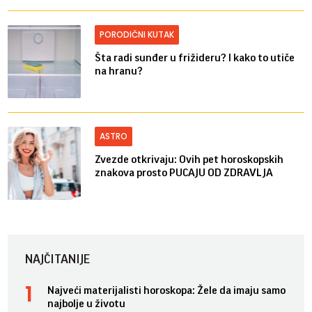
PORODIČNI KUTAK
Šta radi sunđer u frižideru? I kako to utiče
na hranu?
ASTRO
Zvezde otkrivaju: Ovih pet horoskopskih
znakova prosto PUCAJU OD ZDRAVLJA
NAJČITANIJE
Najveći materijalisti horoskopa: Žele da imaju samo
najbolje u životu