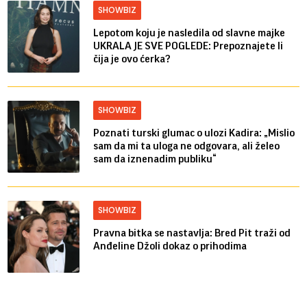
SHOWBIZ
Lepotom koju je nasledila od slavne majke
UKRALA JE SVE POGLEDE: Prepoznajete li
čija je ovo ćerka?
SHOWBIZ
Poznati turski glumac o ulozi Kadira: „Mislio
sam da mi ta uloga ne odgovara, ali želeo
sam da iznenadim publiku“
SHOWBIZ
Pravna bitka se nastavlja: Bred ​​Pit traži od
Anđeline Džoli dokaz o prihodima