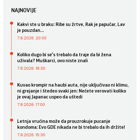
NAJNOVIJE
Kakvi ste u braku: Ribe su žrtve, Rak je papučar, Lav
je pouzdan...
7.8.2026. 20:00
Koliko dugo bi se*s trebalo da traje da bi žena
uživala? Muškarci, ovo niste znali
7.8.2026. 18:30
Kuvao krompir na haubi auta, nije uključivao ni klimu,
ni grejanje i štedeo svaki jen: Nećete verovati koliko
je ovaj Japanac uspeo da uštedi
7.8.2026. 17:00
Letnja vrućina može da prouzrokuje pucanje
kondoma: Evo GDE nikada ne bi trebalo da ih držite!
7.8.2026. 15:30