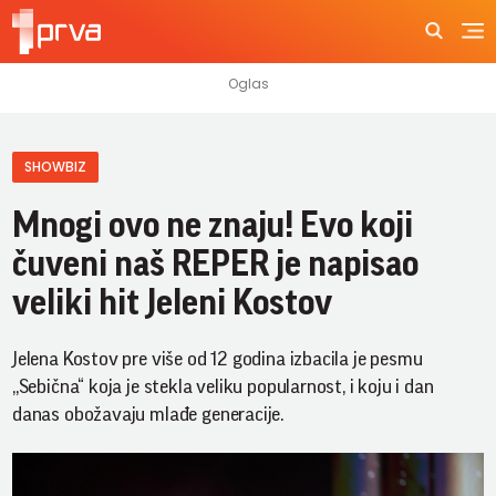
SHOWBIZ
Mnogi ovo ne znaju! Evo koji
čuveni naš REPER je napisao
veliki hit Jeleni Kostov
Jelena Kostov pre više od 12 godina izbacila je pesmu
,,Sebična“ koja je stekla veliku popularnost, i koju i dan
danas obožavaju mlađe generacije.