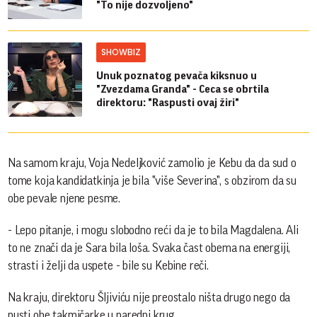
"To nije dozvoljeno"
SHOWBIZ
Unuk poznatog pevača kiksnuo u
"Zvezdama Granda" - Ceca se obrtila
direktoru: "Raspusti ovaj žiri"
Na samom kraju, Voja Nedeljković zamolio je Kebu da da sud o
tome koja kandidatkinja je bila "više Severina", s obzirom da su
obe pevale njene pesme.
- Lepo pitanje, i mogu slobodno reći da je to bila Magdalena. Ali
to ne znači da je Sara bila loša. Svaka čast obema na energiji,
strasti i želji da uspete - bile su Kebine reči.
Na kraju, direktoru Šljiviću nije preostalo ništa drugo nego da
pusti obe takmičarke u naredni krug.