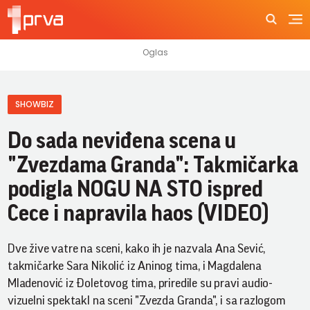
SHOWBIZ
Do sada neviđena scena u
"Zvezdama Granda": Takmičarka
podigla NOGU NA STO ispred
Cece i napravila haos (VIDEO)
Dve žive vatre na sceni, kako ih je nazvala Ana Sević,
takmičarke Sara Nikolić iz Aninog tima, i Magdalena
Mladenović iz Đoletovog tima, priredile su pravi audio-
vizuelni spektakl na sceni "Zvezda Granda", i sa razlogom