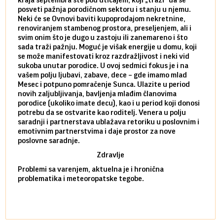
posveti pažnja porodičnom sektoru i stanju u njemu.
dinam
Neki će se Ovnovi baviti kupoprodajom nekretnine,
istov
renoviranjem stambenog prostora, preseljenjem, ali i
brze 
svim onim što je dugo u zastoju ili zanemareno i što
za sa
sada traži pažnju. Moguć je višak energije u domu, koji
treba
se može manifestovati kroz razdražljivost i neki vid
poslu
sukoba unutar porodice. U ovoj sedmici fokus je i na
defin
vašem polju ljubavi, zabave, dece – gde imamo mlad
partn
Mesec i potpuno pomračenje Sunca. Ulazite u period
reago
novih zaljubljivanja, bavljenja mlađim članovima
mlad 
porodice (ukoliko imate decu), kao i u period koji donosi
uvode
potrebu da se ostvarite kao roditelj. Venera u polju
stamb
saradnji i partnerstava ublažava retoriku u poslovnim i
porod
emotivnim partnerstvima i daje prostor za nove
situa
poslovne saradnje.
stabi
Zdravlje
Problemi sa varenjem, aktuelna je i hronična
problematika i meteoropatske tegobe.