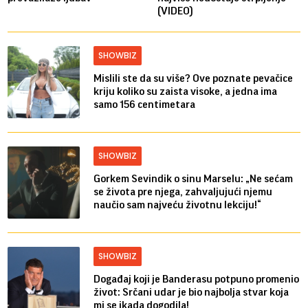
(VIDEO)
SHOWBIZ
Mislili ste da su više? Ove poznate pevačice
kriju koliko su zaista visoke, a jedna ima
samo 156 centimetara
SHOWBIZ
Gorkem Sevindik o sinu Marselu: „Ne sećam
se života pre njega, zahvaljujući njemu
naučio sam najveću životnu lekciju!“
SHOWBIZ
Događaj koji je Banderasu potpuno promenio
život: Srčani udar je bio najbolja stvar koja
mi se ikada dogodila!