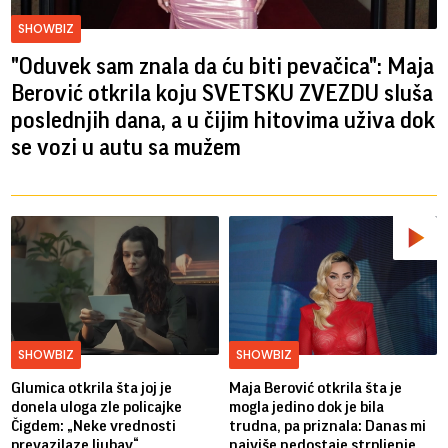
SHOWBIZ
"Oduvek sam znala da ću biti pevačica": Maja
Berović otkrila koju SVETSKU ZVEZDU sluša
poslednjih dana, a u čijim hitovima uživa dok
se vozi u autu sa mužem
SHOWBIZ
SHOWBIZ
Glumica otkrila šta joj je
Maja Berović otkrila šta je
donela uloga zle policajke
mogla jedino dok je bila
Čigdem: „Neke vrednosti
trudna, pa priznala: Danas mi
prevazilaze ljubav“
najviše nedostaje strpljenje