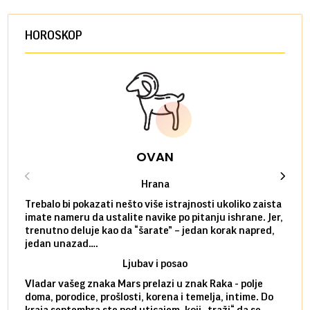
HOROSKOP
OVAN
Hrana
Trebalo bi pokazati nešto više istrajnosti ukoliko zaista
Sedmi
imate nameru da ustalite navike po pitanju ishrane. Jer,
čak p
trenutno deluje kao da “šarate” – jedan korak napred,
pokuš
jedan unazad….
unes
Ljubav i posao
Vladar vašeg znaka Mars prelazi u znak Raka - polje
Mars 
doma, porodice, prošlosti, korena i temelja, intime. Do
rodbi
kraja septembra ste pod uticajem, koji „traži“ da se
kraja