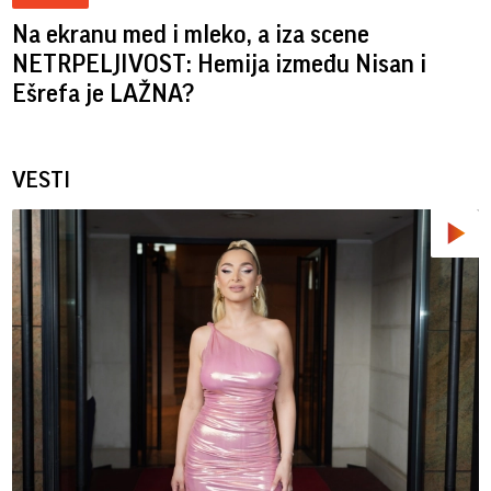
Na ekranu med i mleko, a iza scene
NETRPELJIVOST: Hemija između Nisan i
Ešrefa je LAŽNA?
VESTI