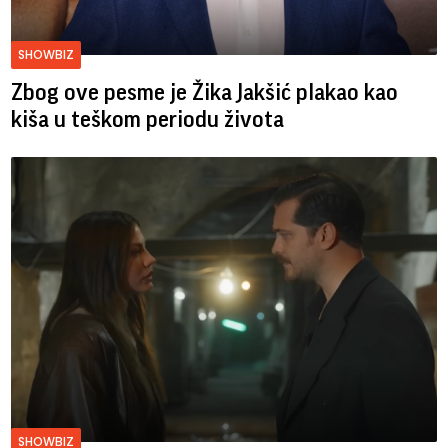
SHOWBIZ
Zbog ove pesme je Žika Jakšić plakao kao
kiša u teškom periodu života
SHOWBIZ