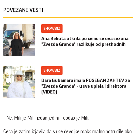
POVEZANE VESTI
SHOWBIZ
Ana Bekuta otkrila po čemu se ova sezona
"Zvezda Granda" razlikuje od prethodnih
SHOWBIZ
Dara Bubamara imala POSEBAN ZAHTEV za
"Zvezde Granda" - u sve uplela i direktora
(VIDEO)
- Ne, Mili je Mili, jedan jedini - dodao je Mili.
Ceca je zatim izjavila da su se devojke maksimalno potrudile oko