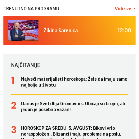
TRENUTNO NA PROGRAMU
Vidi sve
12:00
Žikina šarenica
NAJČITANIJE
Najveći materijalisti horoskopa: Žele da imaju samo
najbolje u životu
Danas je Sveti Ilija Gromovnik: Običaji su brojni, ali
jedan je posebno važan!
HOROSKOP ZA SREDU, 5. AVGUST: Bikovi vrlo
neraspoloženi, Blizanci imaju probleme na poslu,