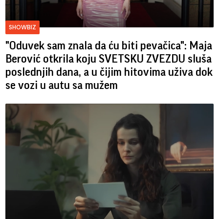
SHOWBIZ
"Oduvek sam znala da ću biti pevačica": Maja
Berović otkrila koju SVETSKU ZVEZDU sluša
poslednjih dana, a u čijim hitovima uživa dok
se vozi u autu sa mužem