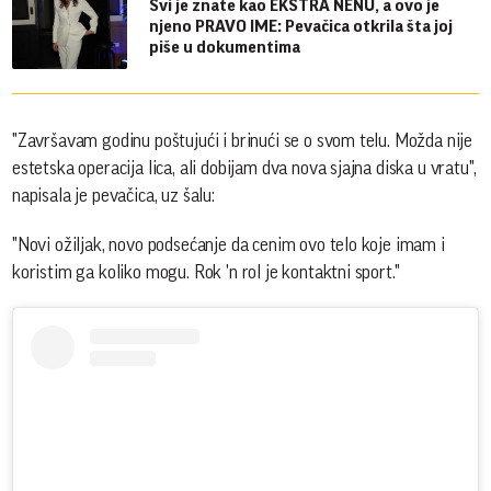
Svi je znate kao EKSTRA NENU, a ovo je
njeno PRAVO IME: Pevačica otkrila šta joj
piše u dokumentima
"Završavam godinu poštujući i brinući se o svom telu. Možda nije
estetska operacija lica, ali dobijam dva nova sjajna diska u vratu",
napisala je pevačica, uz šalu:
"Novi ožiljak, novo podsećanje da cenim ovo telo koje imam i
koristim ga koliko mogu. Rok 'n rol je kontaktni sport."