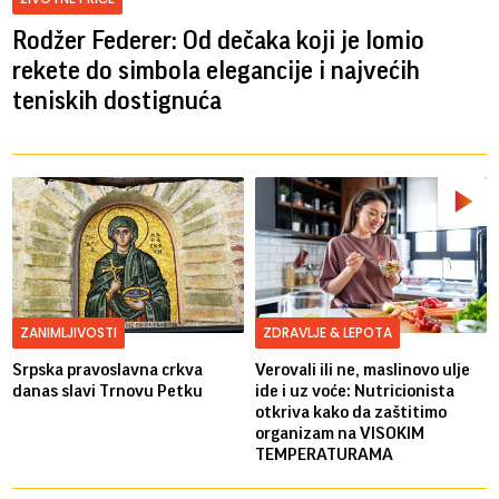
Rodžer Federer: Od dečaka koji je lomio
rekete do simbola elegancije i najvećih
teniskih dostignuća
ZANIMLJIVOSTI
ZDRAVLJE & LEPOTA
Srpska pravoslavna crkva
Verovali ili ne, maslinovo ulje
danas slavi Trnovu Petku
ide i uz voće: Nutricionista
otkriva kako da zaštitimo
organizam na VISOKIM
TEMPERATURAMA