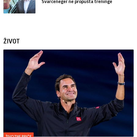
Švarceneger ne propušta treninge
ŽIVOT
ŽIVOTNE PRIČE