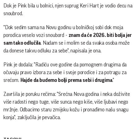
Dok je Pink bila u bolnici, njen suprug Keri Hart je vodio decu na
snoubrod.
"Dok sedim sama na Novu godinu u bolničkoj sobi dok moja
porodica veselo vozi snoubord -
znam da će 2026. biti bolja jer
sam tako odlučila
. Nadam se i molim se da svaka osoba može
da donese takvu odluku za sebe", napisala je ona.
Pink je dodala: "Radiću ove godine da pomognem drugima da
očuvaju pravo izbora za sebe i svoje porodice i za potragu za
srećom.
Hajde da budemo bolji prema sebi i drugima
."
Završila je poruku rečima: "Srećna Nova godina i neka doživite
više radosti nego tuge, više sunca nego kiše, više ljubavi nego
mržnje. Odbacimo staru zmijsku kožu i pronađimo našu snagu
konja", zaključila je pevačica.