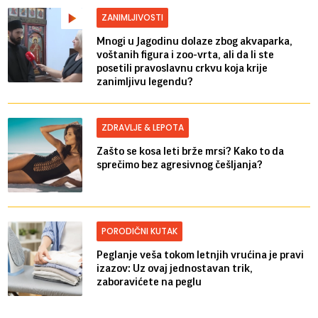
ZANIMLJIVOSTI
Mnogi u Jagodinu dolaze zbog akvaparka,
voštanih figura i zoo-vrta, ali da li ste
posetili pravoslavnu crkvu koja krije
zanimljivu legendu?
ZDRAVLJE & LEPOTA
Zašto se kosa leti brže mrsi? Kako to da
sprečimo bez agresivnog češljanja?
PORODIČNI KUTAK
Peglanje veša tokom letnjih vrućina je pravi
izazov: Uz ovaj jednostavan trik,
zaboravićete na peglu