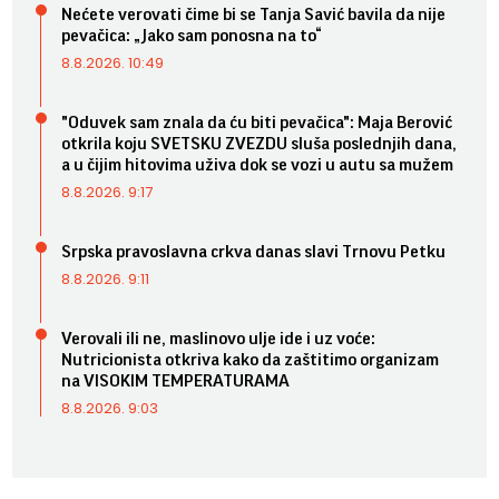
Nećete verovati čime bi se Tanja Savić bavila da nije
pevačica: „Jako sam ponosna na to“
8.8.2026. 10:49
"Oduvek sam znala da ću biti pevačica": Maja Berović
otkrila koju SVETSKU ZVEZDU sluša poslednjih dana,
a u čijim hitovima uživa dok se vozi u autu sa mužem
8.8.2026. 9:17
Srpska pravoslavna crkva danas slavi Trnovu Petku
8.8.2026. 9:11
Verovali ili ne, maslinovo ulje ide i uz voće:
Nutricionista otkriva kako da zaštitimo organizam
na VISOKIM TEMPERATURAMA
8.8.2026. 9:03