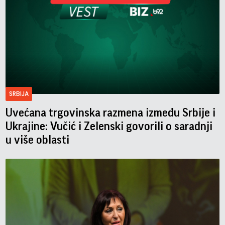
SRBIJA
Uvećana trgovinska razmena između Srbije i
Ukrajine: Vučić i Zelenski govorili o saradnji
u više oblasti