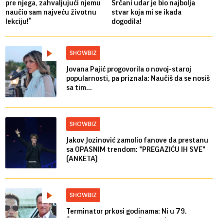
pre njega, zahvaljujući njemu
Srčani udar je bio najbolja
naučio sam najveću životnu
stvar koja mi se ikada
lekciju!“
dogodila!
SHOWBIZ
Jovana Pajić progovorila o novoj-staroj
popularnosti, pa priznala: Naučiš da se nosiš
sa tim...
SHOWBIZ
Jakov Jozinović zamolio fanove da prestanu
sa OPASNIM trendom: "PREGAZIĆU IH SVE"
(ANKETA)
SHOWBIZ
Terminator prkosi godinama: Ni u 79.