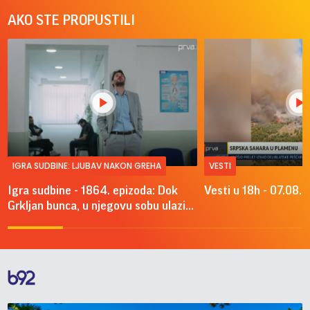
AKO STE PROPUSTILI
IGRA SUDBINE: LJUBAV NAKON GREHA
VESTI
Igra sudbine - 1864. epizoda: Dok
Vesti u 18h - 07.08.
Grkljan bunca, u njegovu sobu ulazi...