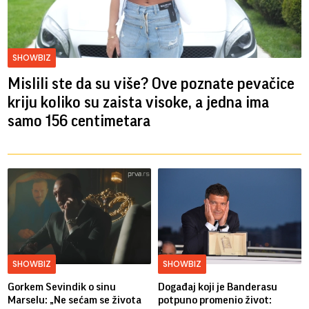
SHOWBIZ
Mislili ste da su više? Ove poznate pevačice
kriju koliko su zaista visoke, a jedna ima
samo 156 centimetara
SHOWBIZ
SHOWBIZ
Gorkem Sevindik o sinu
Događaj koji je Banderasu
Marselu: „Ne sećam se života
potpuno promenio život: