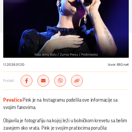
Foto: Amy Katz / Zuma Press / Profimedia
1.1.2026.
|
11:20
Izvor: B92.net
Podeli:
Pevačica
Pink je na Instagramu podelila ove informacije sa
svojim fanovima.
Objavila je fotografiju na kojoj leži u bolničkom krevetu sa belim
zavojem oko vrata. Pink je svojim pratiocima poručila: