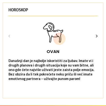
HOROSKOP
OVAN
Današnji dan je najbolje iskoristiti za ljubav. Imate vi i
Ako v
drugih planova i drugih situacija koje su vam bitne, ali
do ma
ono gde ćete najviše uživati jeste zaista polje emocija.
van g
Bez obzira da li tek pokrećete neku priču ili već imate
društ
emotivnog partnera – uživajte punom parom!
kolik