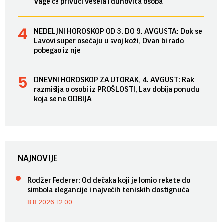
Vage će privući vesela i duhovita osoba
NEDELJNI HOROSKOP OD 3. DO 9. AVGUSTA: Dok se
Lavovi super osećaju u svoj koži, Ovan bi rado
pobegao iz nje
DNEVNI HOROSKOP ZA UTORAK, 4. AVGUST: Rak
razmišlja o osobi iz PROŠLOSTI, Lav dobija ponudu
koja se ne ODBIJA
NAJNOVIJE
Rodžer Federer: Od dečaka koji je lomio rekete do
simbola elegancije i najvećih teniskih dostignuća
8.8.2026. 12:00