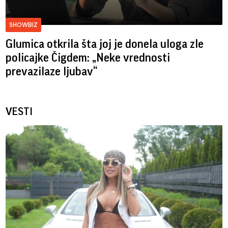
SHOWBIZ
Glumica otkrila šta joj je donela uloga zle
policajke Čigdem: „Neke vrednosti
prevazilaze ljubav“
VESTI