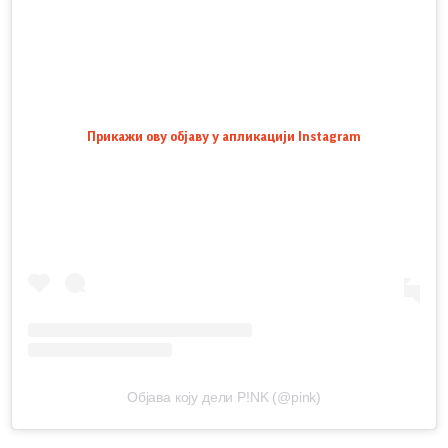
Прикажи ову објаву у апликацији Instagram
Објава коју дели P!NK (@pink)