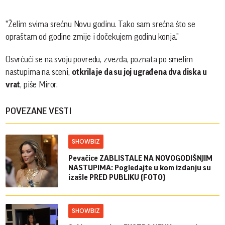
"Želim svima srećnu Novu godinu. Tako sam srećna što se
opraštam od godine zmije i dočekujem godinu konja."
Osvrćući se na svoju povredu, zvezda, poznata po smelim
nastupima na sceni,
otkrila je da su joj ugrađena dva diska u
vrat
, piše Miror.
POVEZANE VESTI
SHOWBIZ
Pevačice ZABLISTALE NA NOVOGODIŠNJIM
NASTUPIMA: Pogledajte u kom izdanju su
izašle PRED PUBLIKU (FOTO)
SHOWBIZ