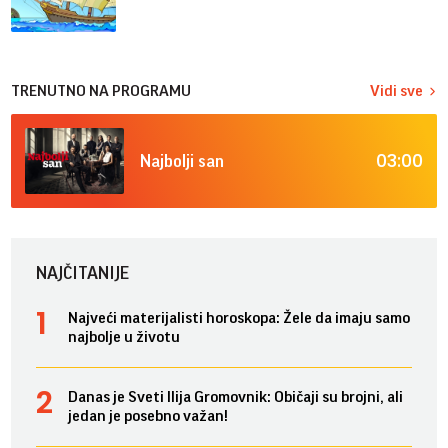
TRENUTNO NA PROGRAMU
Vidi sve
03:00
Najbolji san
NAJČITANIJE
Najveći materijalisti horoskopa: Žele da imaju samo
najbolje u životu
Danas je Sveti Ilija Gromovnik: Običaji su brojni, ali
jedan je posebno važan!