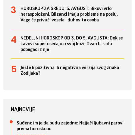
HOROSKOP ZA SREDU, 5. AVGUST: Bikovi vrlo
neraspoloženi, Blizanci imaju probleme na poslu,
Vage će privući vesela i duhovita osoba
NEDELJNI HOROSKOP OD 3. DO 9. AVGUSTA: Dok se
Lavovi super osećaju u svoj koži, Ovan bi rado
pobegao iz nje
Jeste li pozitivna ili negativna verzija svog znaka
Zodijaka?
NAJNOVIJE
Suđeno im je da budu zajedno: Najjači ljubavni parovi
prema horoskopu