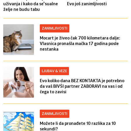
uživanja i kako da se*sualne
Evo još zanimljivosti
želje ne budu tabu
ZANIMLJIVOSTI
Mocart je živeo čak 700 kilometara dalje:
Vlasnica pronašla mačka 17 godina posle
nestanka
LJUBAV & VEZE
Evo koliko dana BEZ KONTAKTA je potrebno
da vaš BIVŠI partner ZABORAVI na vas i od
čega to zavisi
ZANIMLJIVOSTI
Možete li da pronađete 10 razlika za 10
sekundi?