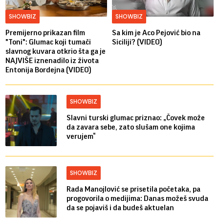
SHOWBIZ
SHOWBIZ
Premijerno prikazan film
Sa kim je Aco Pejović bio na
"Toni": Glumac koji tumači
Siciliji? (VIDEO)
slavnog kuvara otkrio šta ga je
NAJVIŠE iznenadilo iz života
Entonija Bordejna (VIDEO)
SHOWBIZ
Slavni turski glumac priznao: „Čovek može
da zavara sebe, zato slušam one kojima
verujem“
SHOWBIZ
Rada Manojlović se prisetila početaka, pa
progovorila o medijima: Danas možeš svuda
da se pojaviš i da budeš aktuelan