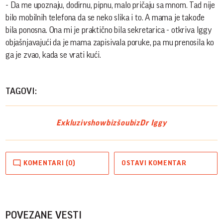
- Da me upoznaju, dodirnu, pipnu, malo pričaju sa mnom. Tad nije
bilo mobilnih telefona da se neko slika i to. A mama je takođe
bila ponosna. Ona mi je praktično bila sekretarica - otkriva Iggy
objašnjavajući da je mama zapisivala poruke, pa mu prenosila ko
ga je zvao, kada se vrati kući.
TAGOVI:
Exkluziv
showbiz
šoubiz
Dr Iggy
KOMENTARI (0)
OSTAVI KOMENTAR
POVEZANE VESTI