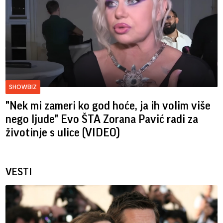
SHOWBIZ
"Nek mi zameri ko god hoće, ja ih volim više
nego ljude" Evo ŠTA Zorana Pavić radi za
životinje s ulice (VIDEO)
VESTI