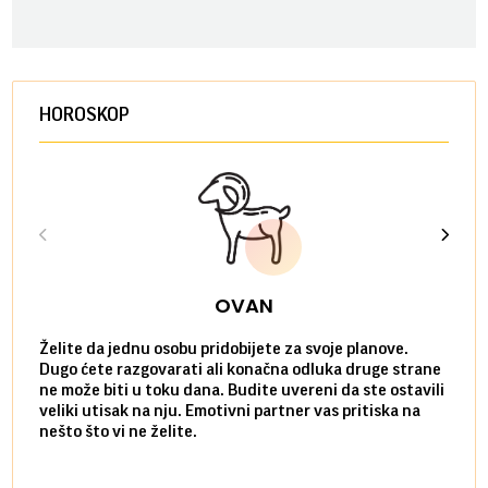
HOROSKOP
OVAN
Želite da jednu osobu pridobijete za svoje planove.
Danas
Dugo ćete razgovarati ali konačna odluka druge strane
Niste
ne može biti u toku dana. Budite uvereni da ste ostavili
povol
veliki utisak na nju. Emotivni partner vas pritiska na
a pos
nešto što vi ne želite.
više 