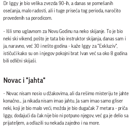
Dr Iggy je bio velika zvezda 90-ih, a danas se pomešanih
osećanja, malo radosti, ali i tuge priseća tog perioda, naročito
provedenih sa porodicom.
- Išli smo uglavnom za Novu Godinu na neko skijanje. To je bio
neki ski vikend, pošto je tata bio instruktor skijanja, danas sam i
ja, naravno, već 30 i nešto godina - kaže Iggy za "Exkluziv",
ističući kako su on i njegov pokojni brat Ivan već sa oko 8 godina
bili odlični skijaši.
Novac i "jahta"
- Novac nisam nosio u džakovima, ali da rešimo misteriju te jahte
konačno... ja nikada nisam imao jahtu. Ja sam imao samo gliser
neki, koji je bio malo veći, možda je bio dugačak 7 metara - priča
Iggy, dodajući da čak nije bio ni potpuno njegov, već ga je delio sa
prijateljem, a odlazili su nekada zajedno i na more.