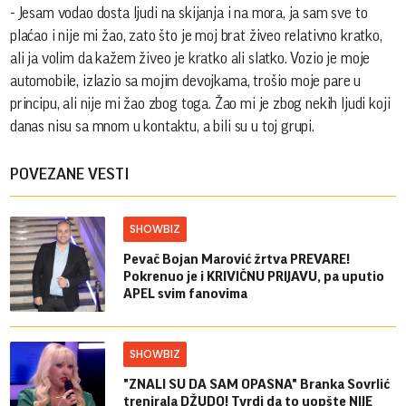
- Jesam vodao dosta ljudi na skijanja i na mora, ja sam sve to
plaćao i nije mi žao, zato što je moj brat živeo relativno kratko,
ali ja volim da kažem živeo je kratko ali slatko. Vozio je moje
automobile, izlazio sa mojim devojkama, trošio moje pare u
principu, ali nije mi žao zbog toga. Žao mi je zbog nekih ljudi koji
danas nisu sa mnom u kontaktu, a bili su u toj grupi.
POVEZANE VESTI
SHOWBIZ
Pevač Bojan Marović žrtva PREVARE!
Pokrenuo je i KRIVIČNU PRIJAVU, pa uputio
APEL svim fanovima
SHOWBIZ
"ZNALI SU DA SAM OPASNA" Branka Sovrlić
trenirala DŽUDO! Tvrdi da to uopšte NIJE