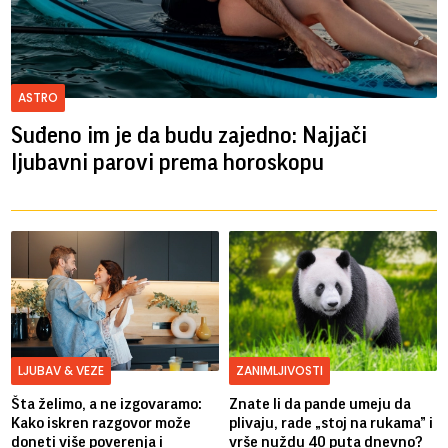
ASTRO
Suđeno im je da budu zajedno: Najjači
ljubavni parovi prema horoskopu
LJUBAV & VEZE
ZANIMLJIVOSTI
Šta želimo, a ne izgovaramo:
Znate li da pande umeju da
Kako iskren razgovor može
plivaju, rade „stoj na rukama” i
doneti više poverenja i
vrše nuždu 40 puta dnevno?