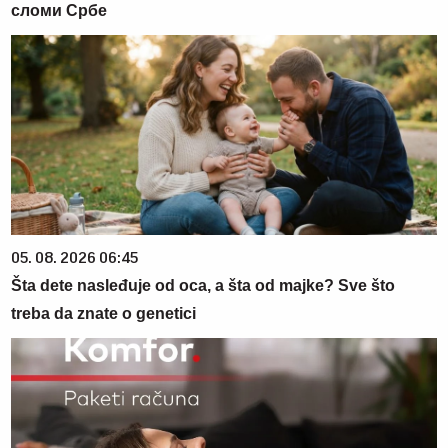
сломи Србе
05. 08. 2026 06:45
Šta dete nasleđuje od oca, a šta od majke? Sve što
treba da znate o genetici