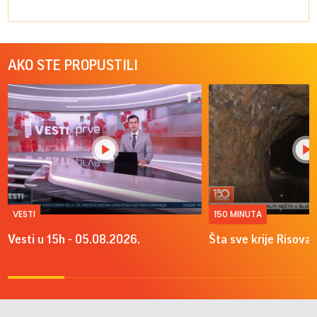
AKO STE PROPUSTILI
VESTI
150 MINUTA
Vesti u 15h - 05.08.2026.
Šta sve krije Risova