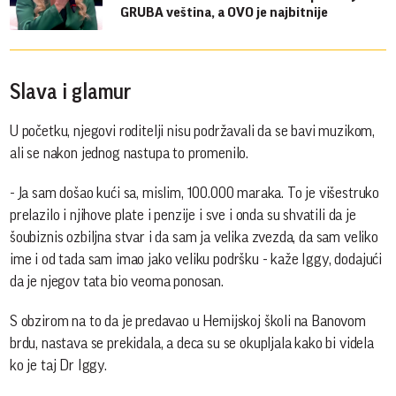
GRUBA veština, a OVO je najbitnije
Slava i glamur
U početku, njegovi roditelji nisu podržavali da se bavi muzikom,
ali se nakon jednog nastupa to promenilo.
- Ja sam došao kući sa, mislim, 100.000 maraka. To je višestruko
prelazilo i njihove plate i penzije i sve i onda su shvatili da je
šoubiznis ozbiljna stvar i da sam ja velika zvezda, da sam veliko
ime i od tada sam imao jako veliku podršku - kaže Iggy, dodajući
da je njegov tata bio veoma ponosan.
S obzirom na to da je predavao u Hemijskoj školi na Banovom
brdu, nastava se prekidala, a deca su se okupljala kako bi videla
ko je taj Dr Iggy.