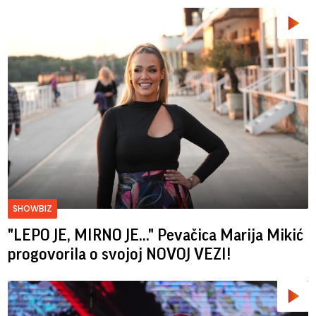
SHOWBIZ
"LEPO JE, MIRNO JE..." Pevačica Marija Mikić
progovorila o svojoj NOVOJ VEZI!