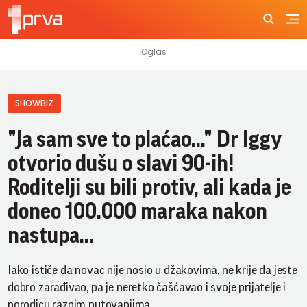
SHOWBIZ
"Ja sam sve to plaćao..." Dr Iggy
otvorio dušu o slavi 90-ih!
Roditelji su bili protiv, ali kada je
doneo 100.000 maraka nakon
nastupa...
Iako ističe da novac nije nosio u džakovima, ne krije da jeste
dobro zarađivao, pa je neretko čašćavao i svoje prijatelje i
porodicu raznim putovanjima.