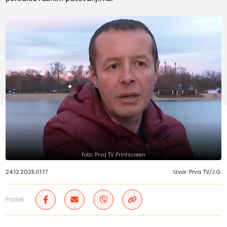
Foto: Prva TV Printscreen
24.12.2025.
|
11:17
Izvor: Prva TV/J.G.
Podeli: