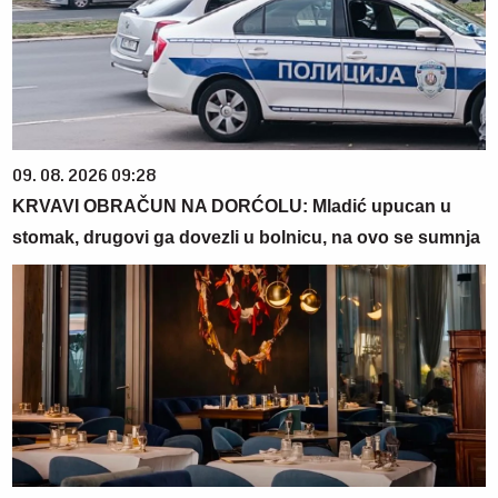
09. 08. 2026 09:28
KRVAVI OBRAČUN NA DORĆOLU: Mladić upucan u
stomak, drugovi ga dovezli u bolnicu, na ovo se sumnja