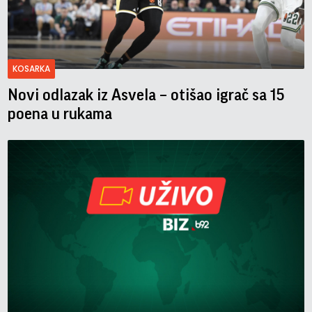
KOSARKA
Novi odlazak iz Asvela – otišao igrač sa 15
poena u rukama