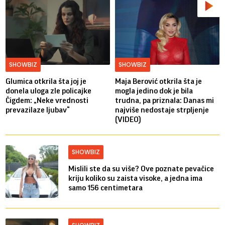
SHOWBIZ
SHOWBIZ
Glumica otkrila šta joj je
Maja Berović otkrila šta je
donela uloga zle policajke
mogla jedino dok je bila
Čigdem: „Neke vrednosti
trudna, pa priznala: Danas mi
prevazilaze ljubav“
najviše nedostaje strpljenje
(VIDEO)
SHOWBIZ
Mislili ste da su više? Ove poznate pevačice
kriju koliko su zaista visoke, a jedna ima
samo 156 centimetara