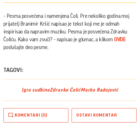
- Pesma posvećena i namenjena Čoli. Pre nekoliko godina moj
prijatelj Branimir Kršić napisao je tekst koji me je odmah
inspirisao da napravim muziku. Pesma je posvećena Zdravku
Čoliću. Kako vam zvuči? - napisao je glumac, a klikom
OVDE
poslušajte deo pesme.
TAGOVI:
Igra sudbine
Zdravko Čolić
Marko Radojević
KOMENTARI (0)
OSTAVI KOMENTAR