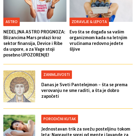
ASTRO
ZDRAVLJE & LEPOTA
NEDELJNA ASTRO PROGNOZA:
Evo šta se događa sa vašim
Blizancima Mars prolazi kroz
organizmom kada na letnjim
sektor finansija, Device i Ribe
vrućinama redovno jedete
da uspore, a za Vage stoji
šljive
posebno UPOZORENJE!
ZANIMLJIVOSTI
Danas je Sveti Pantelejmon – šta se prema
verovanju ne sme raditi, a šta je dobro
započeti
PORODIČNI KUTAK
Jednostavan trik za svežu posteljinu tokom
leta: Napravite sprej od mente i lavande za