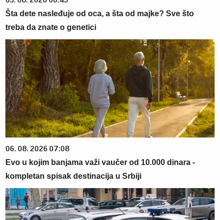
05. 08. 2026 06:45
Šta dete nasleđuje od oca, a šta od majke? Sve što
treba da znate o genetici
06. 08. 2026 07:08
Evo u kojim banjama važi vaučer od 10.000 dinara -
kompletan spisak destinacija u Srbiji