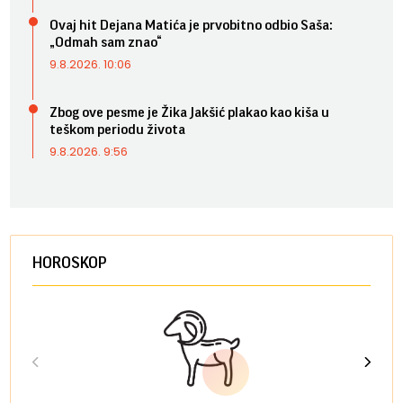
Ovaj hit Dejana Matića je prvobitno odbio Saša:
„Odmah sam znao“
9.8.2026. 10:06
Zbog ove pesme je Žika Jakšić plakao kao kiša u
teškom periodu života
9.8.2026. 9:56
HOROSKOP