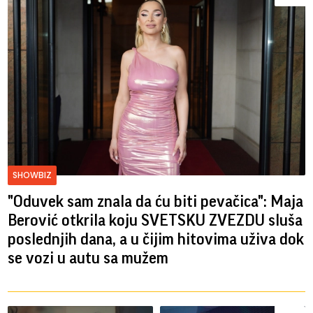
SHOWBIZ
"Oduvek sam znala da ću biti pevačica": Maja
Berović otkrila koju SVETSKU ZVEZDU sluša
poslednjih dana, a u čijim hitovima uživa dok
se vozi u autu sa mužem