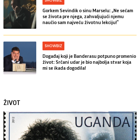
SHOWBIZ
Gorkem Sevindik o sinu Marselu: „Ne sećam
se života pre njega, zahvaljujući njemu
naučio sam najveću životnu lekciju!“
SHOWBIZ
Događaj koji je Banderasu potpuno promenio
život: Srčani udar je bio najbolja stvar koja
mi se ikada dogodila!
ŽIVOT