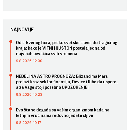
NAJNOVIJE
Od crkvenog hora, preko svetske slave, do tragičnog
kraja: kako je VITNI HJUSTON postala jedna od
najvećih pevačica svih vremena
9.8.2026. 12:00
NEDELJNA ASTRO PROGNOZA: Blizancima Mars
prolazi kroz sektor finansija, Device i Ribe da uspore,
a za Vage stoji posebno UPOZORENJE!
9.8.2026. 10:23
Evo šta se događa sa vašim organizmom kada na
letnjim vrućinama redovno jedete šljive
9.8.2026. 10:17