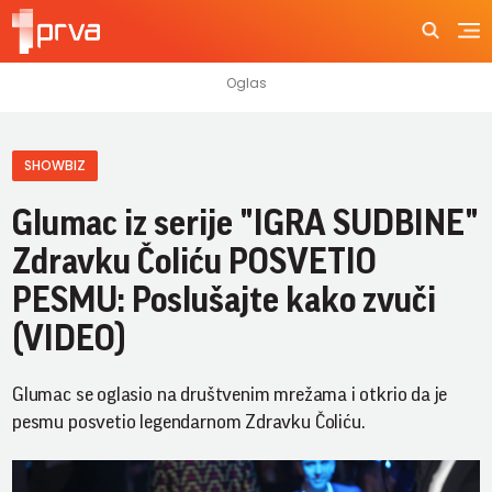
SHOWBIZ
Glumac iz serije "IGRA SUDBINE"
Zdravku Čoliću POSVETIO
PESMU: Poslušajte kako zvuči
(VIDEO)
Glumac se oglasio na društvenim mrežama i otkrio da je
pesmu posvetio legendarnom Zdravku Čoliću.