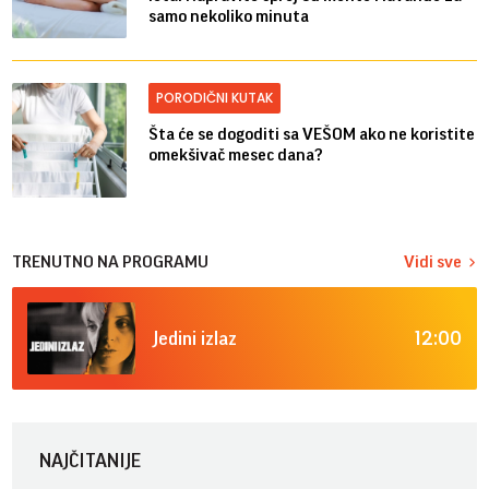
samo nekoliko minuta
PORODIČNI KUTAK
Šta će se dogoditi sa VEŠOM ako ne koristite
omekšivač mesec dana?
TRENUTNO NA PROGRAMU
Vidi sve
12:00
Jedini izlaz
NAJČITANIJE