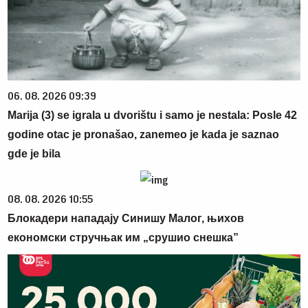
06. 08. 2026 09:39
Marija (3) se igrala u dvorištu i samo je nestala: Posle 42
godine otac je pronašao, zanemeo je kada je saznao
gde je bila
08. 08. 2026 10:55
Блокадери нападају Синишу Малог, њихов
економски стручњак им „срушио снешка”