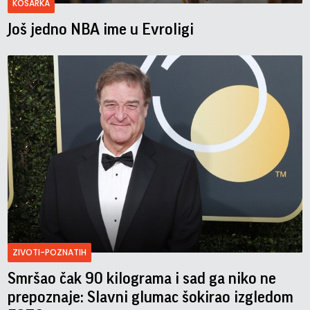
KOSARKA
Još jedno NBA ime u Evroligi
ZIVOTI-POZNATIH
Smršao čak 90 kilograma i sad ga niko ne
prepoznaje: Slavni glumac šokirao izgledom