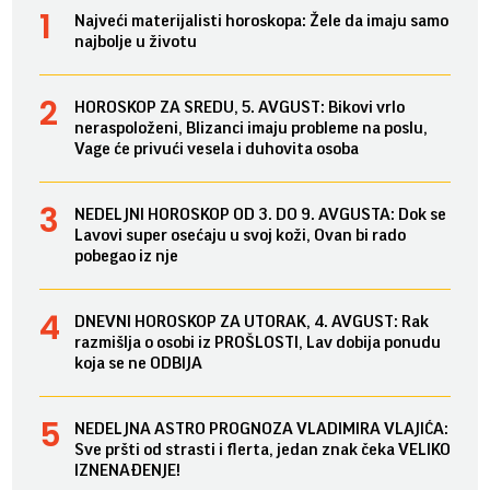
Najveći materijalisti horoskopa: Žele da imaju samo
najbolje u životu
HOROSKOP ZA SREDU, 5. AVGUST: Bikovi vrlo
neraspoloženi, Blizanci imaju probleme na poslu,
Vage će privući vesela i duhovita osoba
NEDELJNI HOROSKOP OD 3. DO 9. AVGUSTA: Dok se
Lavovi super osećaju u svoj koži, Ovan bi rado
pobegao iz nje
DNEVNI HOROSKOP ZA UTORAK, 4. AVGUST: Rak
razmišlja o osobi iz PROŠLOSTI, Lav dobija ponudu
koja se ne ODBIJA
NEDELJNA ASTRO PROGNOZA VLADIMIRA VLAJIĆA:
Sve pršti od strasti i flerta, jedan znak čeka VELIKO
IZNENAĐENJE!