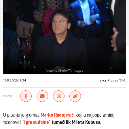
Antonio Ahel/ATAImages
18.8.2025.
|
9:34
Izvor: Prva.rs/S.M.
Podeli:
U pitanju je glumac
Marko Radojević
, koji u najpopularnijoj
telenoveli "
Igra sudbine
"
tumači lik Mileta Kupusa
.