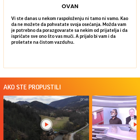
OVAN
Vi ste danas u nekom raspoloženju ni tamo ni vamo. Kao
Danas
da ne možete da pohvatate svoja osećanja. Možda vam
posve
je potrebno da porazgovarate sa nekim od prijatelja i da
susre
ispričate sve ono što vas muči. A prijalo bi vam i da
volel
prošetate na čistom vazduhu.
način
AKO STE PROPUSTILI