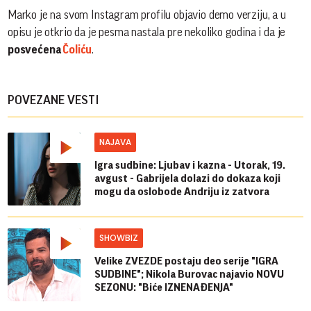
Marko je na svom Instagram profilu objavio demo verziju, a u
opisu je otkrio da je pesma nastala pre nekoliko godina i da je
posvećena
Čoliću
.
POVEZANE VESTI
NAJAVA
Igra sudbine: Ljubav i kazna - Utorak, 19.
avgust - Gabrijela dolazi do dokaza koji
mogu da oslobode Andriju iz zatvora
SHOWBIZ
Velike ZVEZDE postaju deo serije "IGRA
SUDBINE"; Nikola Burovac najavio NOVU
SEZONU: "Biće IZNENAĐENJA"