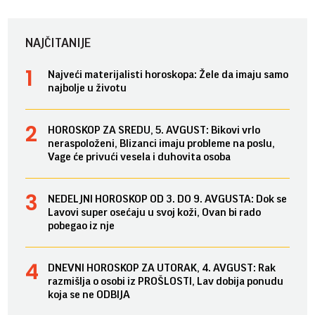
NAJČITANIJE
Najveći materijalisti horoskopa: Žele da imaju samo
najbolje u životu
HOROSKOP ZA SREDU, 5. AVGUST: Bikovi vrlo
neraspoloženi, Blizanci imaju probleme na poslu,
Vage će privući vesela i duhovita osoba
NEDELJNI HOROSKOP OD 3. DO 9. AVGUSTA: Dok se
Lavovi super osećaju u svoj koži, Ovan bi rado
pobegao iz nje
DNEVNI HOROSKOP ZA UTORAK, 4. AVGUST: Rak
razmišlja o osobi iz PROŠLOSTI, Lav dobija ponudu
koja se ne ODBIJA