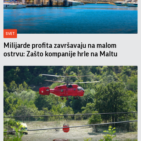
SVET
Milijarde profita završavaju na malom
ostrvu: Zašto kompanije hrle na Maltu