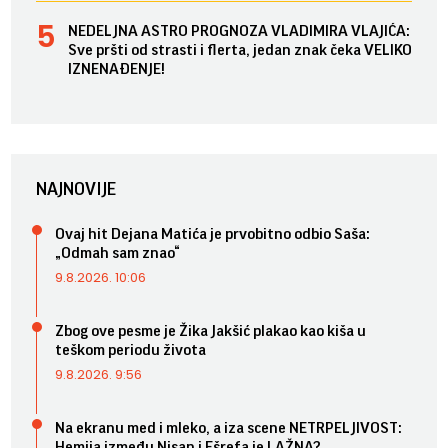
NEDELJNA ASTRO PROGNOZA VLADIMIRA VLAJIĆA:
Sve pršti od strasti i flerta, jedan znak čeka VELIKO
IZNENAĐENJE!
NAJNOVIJE
Ovaj hit Dejana Matića je prvobitno odbio Saša:
„Odmah sam znao“
9.8.2026. 10:06
Zbog ove pesme je Žika Jakšić plakao kao kiša u
teškom periodu života
9.8.2026. 9:56
Na ekranu med i mleko, a iza scene NETRPELJIVOST:
Hemija između Nisan i Ešrefa je LAŽNA?