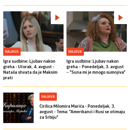
NAJAVA
NAJAVA
Igra sudbine: Ljubav nakon
Igra sudbine: Ljubav nakon
greha - Utorak, 4. avgust -
greha – Ponedeljak, 3. avgust
Nataša shvata da je Maksim
– "Suna mi je mnogo sumnjiva"
prati
NAJAVA
Ćirilica Milomira Marića - Ponedeljak, 3.
avgust - Tema: "Amerikanci i Rusi se otimaju
za Srbiju"