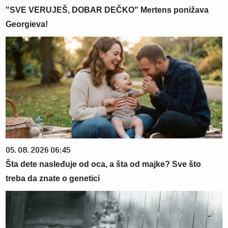
"SVE VERUJEŠ, DOBAR DEČKO" Mertens ponižava
Georgieva!
05. 08. 2026 06:45
Šta dete nasleđuje od oca, a šta od majke? Sve što
treba da znate o genetici