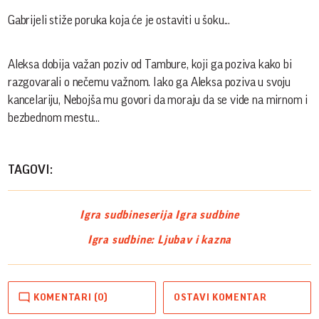
Gabrijeli stiže poruka koja će je ostaviti u šoku...
Aleksa dobija važan poziv od Tambure, koji ga poziva kako bi
razgovarali o nečemu važnom. Iako ga Aleksa poziva u svoju
kancelariju, Nebojša mu govori da moraju da se vide na mirnom i
bezbednom mestu...
TAGOVI:
Igra sudbine
serija Igra sudbine
Igra sudbine: Ljubav i kazna
KOMENTARI (0)
OSTAVI KOMENTAR