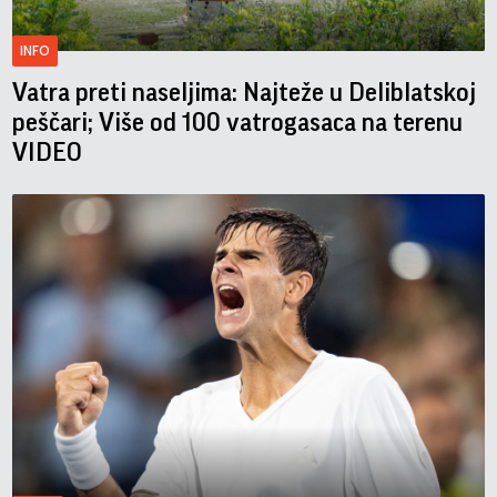
INFO
Vatra preti naseljima: Najteže u Deliblatskoj
peščari; Više od 100 vatrogasaca na terenu
VIDEO