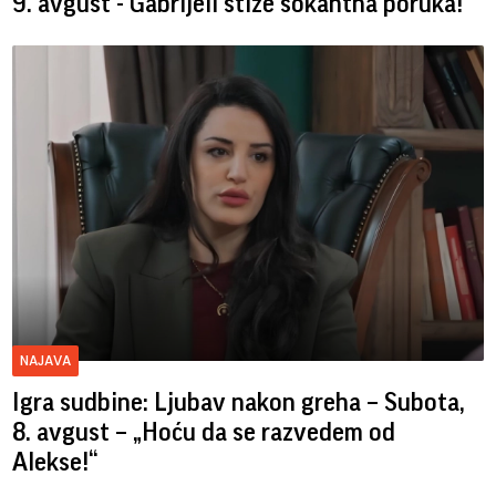
9. avgust - Gabrijeli stiže šokantna poruka!
NAJAVA
Igra sudbine: Ljubav nakon greha – Subota,
8. avgust – „Hoću da se razvedem od
Alekse!“