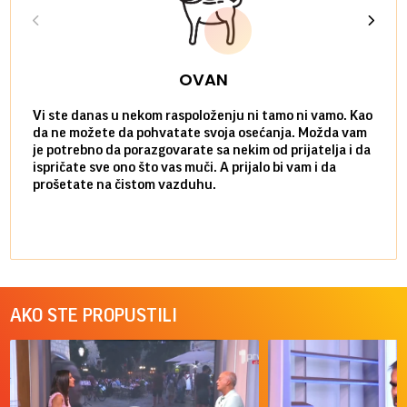
OVAN
Vi ste danas u nekom raspoloženju ni tamo ni vamo. Kao
Danas
da ne možete da pohvatate svoja osećanja. Možda vam
posve
je potrebno da porazgovarate sa nekim od prijatelja i da
susre
ispričate sve ono što vas muči. A prijalo bi vam i da
volel
prošetate na čistom vazduhu.
način
AKO STE PROPUSTILI