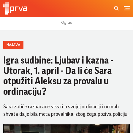
NAJAVA
Igra sudbine: Ljubav i kazna -
Utorak, 1. april - Da li će Sara
otpužiti Aleksu za provalu u
ordinaciju?
Sara zatiče razbacane stvari u svojoj ordinaciji i odmah
shvata da je bila meta provalnika, zbog čega poziva policiju.