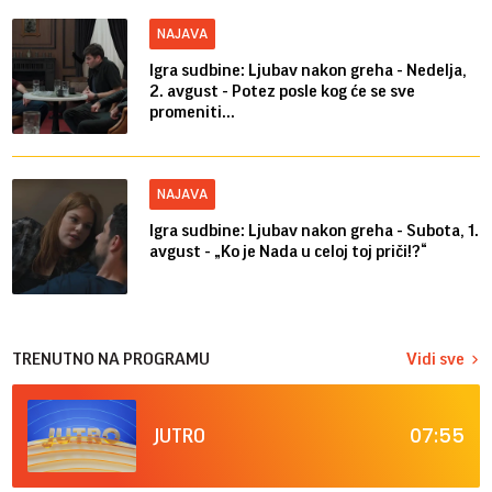
NAJAVA
Igra sudbine: Ljubav nakon greha - Nedelja,
2. avgust - Potez posle kog će se sve
promeniti...
NAJAVA
Igra sudbine: Ljubav nakon greha - Subota, 1.
avgust - „Ko je Nada u celoj toj priči!?“
TRENUTNO NA PROGRAMU
Vidi sve
07:55
JUTRO