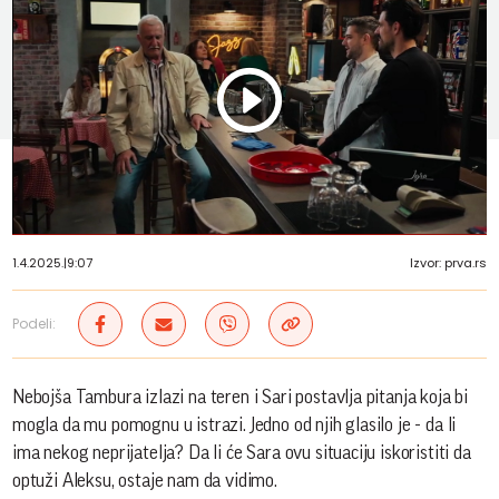
Play
Vide
1.4.2025.
|
9:07
Izvor: prva.rs
Podeli:
Nebojša Tambura izlazi na teren i Sari postavlja pitanja koja bi
mogla da mu pomognu u istrazi. Jedno od njih glasilo je - da li
ima nekog neprijatelja? Da li će Sara ovu situaciju iskoristiti da
optuži Aleksu, ostaje nam da vidimo.