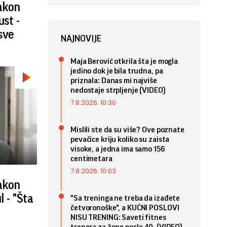
nakon
ust -
sve
NAJNOVIJE
Maja Berović otkrila šta je mogla
jedino dok je bila trudna, pa
priznala: Danas mi najviše
nedostaje strpljenje (VIDEO)
7.8.2026. 10:30
Mislili ste da su više? Ove poznate
pevačice kriju koliko su zaista
visoke, a jedna ima samo 156
centimetara
7.8.2026. 10:03
nakon
l - "Šta
"Sa treninga ne treba da izađete
četvoronoške", a KUĆNI POSLOVI
NISU TRENING: Saveti fitnes