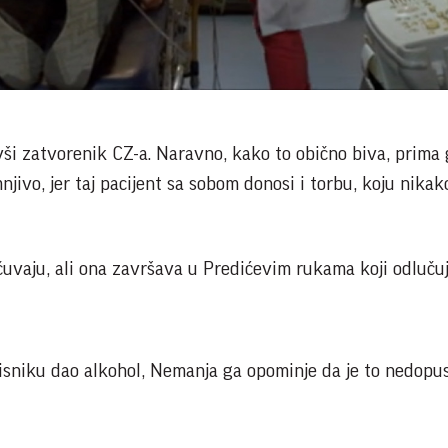
Video
vši zatvorenik CZ-a. Naravno, kako to obično biva, prima 
njivo, jer taj pacijent sa sobom donosi i torbu, koju nikak
uvaju, ali ona završava u Predićevim rukama koji odluču
visniku dao alkohol, Nemanja ga opominje da je to nedopus