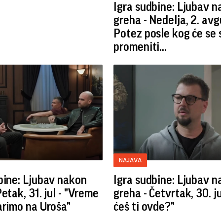
Igra sudbine: Ljubav 
greha - Nedelja, 2. avg
Potez posle kog će se 
promeniti...
NAJAVA
bine: Ljubav nakon
Igra sudbine: Ljubav 
etak, 31. jul - "Vreme
greha - Četvrtak, 30. ju
arimo na Uroša"
ćeš ti ovde?"