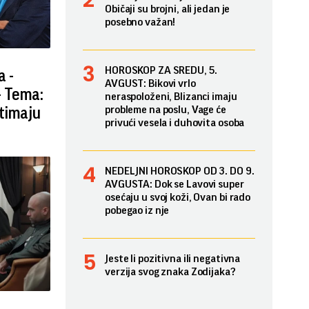
Običaji su brojni, ali jedan je
posebno važan!
HOROSKOP ZA SREDU, 5.
a -
AVGUST: Bikovi vrlo
- Tema:
neraspoloženi, Blizanci imaju
probleme na poslu, Vage će
otimaju
privući vesela i duhovita osoba
NEDELJNI HOROSKOP OD 3. DO 9.
AVGUSTA: Dok se Lavovi super
osećaju u svoj koži, Ovan bi rado
pobegao iz nje
Jeste li pozitivna ili negativna
verzija svog znaka Zodijaka?