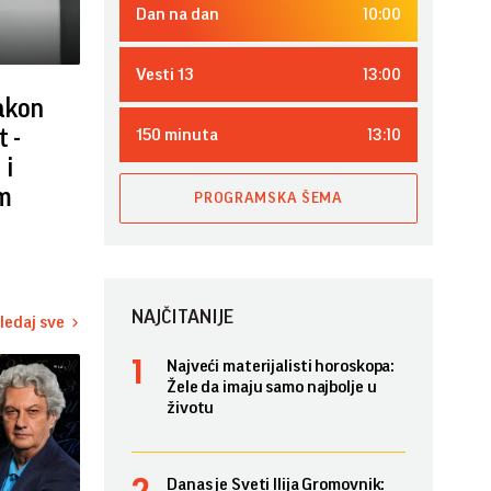
10:00
Dan na dan
13:00
Vesti 13
nakon
13:10
t -
150 minuta
 i
m
PROGRAMSKA ŠEMA
NAJČITANIJE
ledaj sve
Najveći materijalisti horoskopa:
Žele da imaju samo najbolje u
životu
Danas je Sveti Ilija Gromovnik: