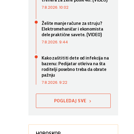
trenera za žene posle 40. (VIDEO)
7.8.2026. 10:02
Želite manje račune za struju?
Elektromehaničar i ekonomista
dele praktične savete. (VIDEO)
7.8.2026. 9:44
Kako zaštititi dete od infekcija na
bazenu: Pedijatar otkriva na šta
roditelji posebno treba da obrate
pažnju
7.8.2026. 9:22
POGLEDAJ SVE
HOROSKOP