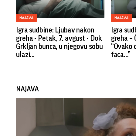
NAJAVA
NAJAVA
Igra sudbine: Ljubav nakon
Igra sud
greha - Petak, 7. avgust - Dok
greha – 
Grkljan bunca, u njegovu sobu
“Ovako 
ulazi...
faca…”
NAJAVA