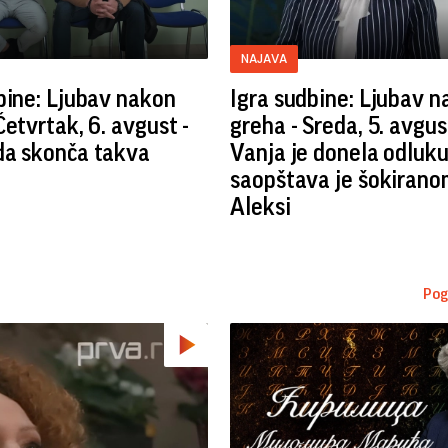
NAJAVA
bine: Ljubav nakon
Igra sudbine: Ljubav 
Četvrtak, 6. avgust -
greha - Sreda, 5. avgus
da skonča takva
Vanja je donela odluku
saopštava je šokirano
Aleksi
Pog