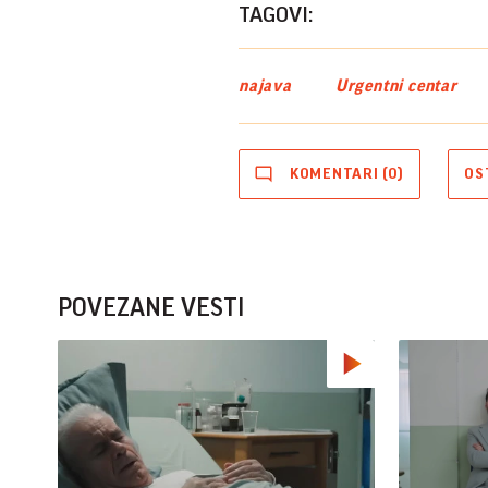
TAGOVI:
najava
Urgentni centar
KOMENTARI (0)
OS
POVEZANE VESTI