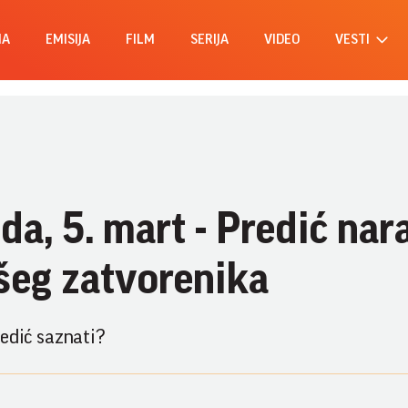
MA
EMISIJA
FILM
SERIJA
VIDEO
VESTI
da, 5. mart - Predić na
všeg zatvorenika
Predić saznati?