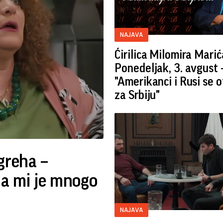
NAJAVA
Ćirilica Milomira Marić
Ponedeljak, 3. avgust 
"Amerikanci i Rusi se 
za Srbiju"
greha –
na mi je mnogo
NAJAVA