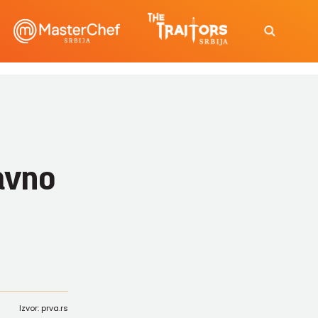
ravno
Izvor: prva.rs