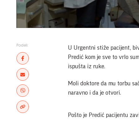
Podeli:
U Urgentni stiže pacijent, bi
Predić kom je sve to vrlo sum
ispušta iz ruke.
Moli doktore da mu torbu sač
naravno i da je otvori.
Pošto je Predić pacijentu za