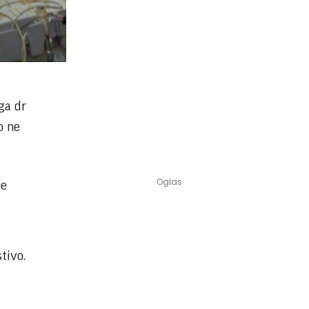
ga dr
o ne
je
tivo.