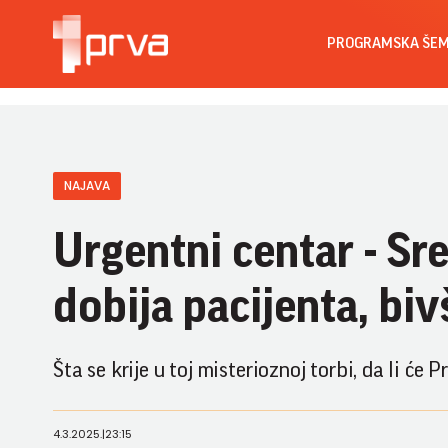
PROGRAMSKA ŠE
NAJAVA
Urgentni centar - Sre
dobija pacijenta, bi
Šta se krije u toj misterioznoj torbi, da li će 
4.3.2025.
|
23:15