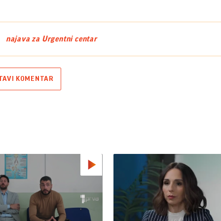
najava za Urgentni centar
TAVI KOMENTAR