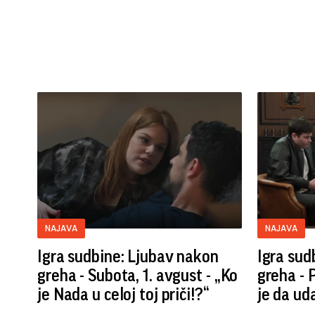
NAJAVA
NAJAVA
Igra sudbine: Ljubav nakon
Igra sud
greha - Subota, 1. avgust - „Ko
greha - P
je Nada u celoj toj priči!?“
je da ud