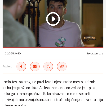
Play
Vide
11.2.2025.
|
9:40
Izvor: prva.rs
Podeli:
Irmin test na drogu je pozitivan i njeno radno mesto u biznis
klubu je ugroženo. Iako Aleksa momentalno želi da je otpusti,
Luka ga u tome sprečava. Kako bi saznali o čemu se radi,
pozivaju Irmu u svoju kancelariju i traže objašenjenje za situaciju
u kojoj se našla.