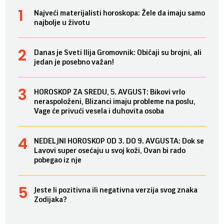
Najveći materijalisti horoskopa: Žele da imaju samo
najbolje u životu
Danas je Sveti Ilija Gromovnik: Običaji su brojni, ali
jedan je posebno važan!
HOROSKOP ZA SREDU, 5. AVGUST: Bikovi vrlo
neraspoloženi, Blizanci imaju probleme na poslu,
Vage će privući vesela i duhovita osoba
NEDELJNI HOROSKOP OD 3. DO 9. AVGUSTA: Dok se
Lavovi super osećaju u svoj koži, Ovan bi rado
pobegao iz nje
Jeste li pozitivna ili negativna verzija svog znaka
Zodijaka?