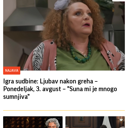
NAJAVA
Igra sudbine: Ljubav nakon greha –
Ponedeljak, 3. avgust – "Suna mi je mnogo
sumnjiva"