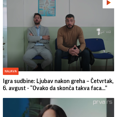
NAJAVA
Igra sudbine: Ljubav nakon greha – Četvrtak,
6. avgust - “Ovako da skonča takva faca…”