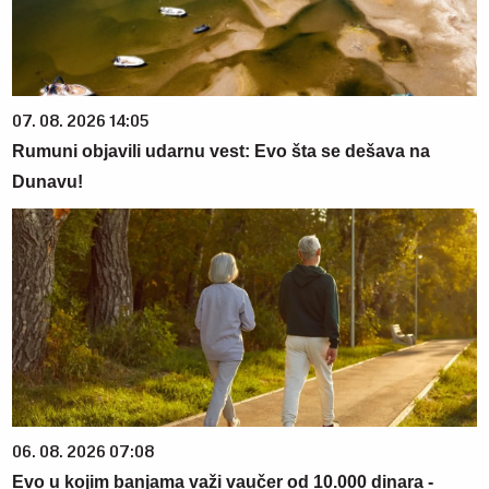
07. 08. 2026 14:05
Rumuni objavili udarnu vest: Evo šta se dešava na
Dunavu!
06. 08. 2026 07:08
Evo u kojim banjama važi vaučer od 10.000 dinara -