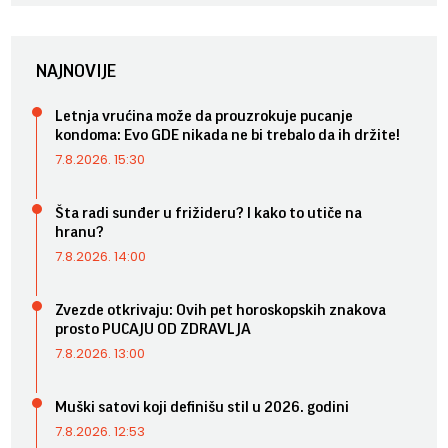
NAJNOVIJE
Letnja vrućina može da prouzrokuje pucanje
kondoma: Evo GDE nikada ne bi trebalo da ih držite!
7.8.2026. 15:30
Šta radi sunđer u frižideru? I kako to utiče na
hranu?
7.8.2026. 14:00
Zvezde otkrivaju: Ovih pet horoskopskih znakova
prosto PUCAJU OD ZDRAVLJA
7.8.2026. 13:00
Muški satovi koji definišu stil u 2026. godini
7.8.2026. 12:53