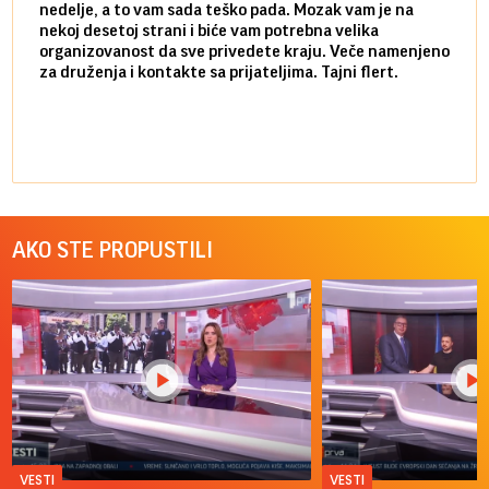
nedelje, a to vam sada teško pada. Mozak vam je na
potpu
nekoj desetoj strani i biće vam potrebna velika
stvar
organizovanost da sve privedete kraju. Veče namenjeno
tempo
za druženja i kontakte sa prijateljima. Tajni flert.
najbl
AKO STE PROPUSTILI
VESTI
VESTI