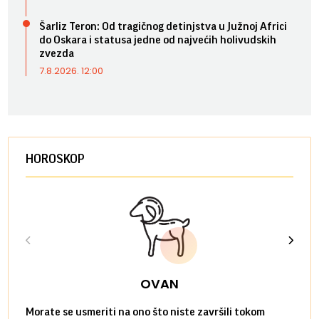
Šarliz Teron: Od tragičnog detinjstva u Južnoj Africi
do Oskara i statusa jedne od najvećih holivudskih
zvezda
7.8.2026. 12:00
HOROSKOP
OVAN
Morate se usmeriti na ono što niste završili tokom
Sve n