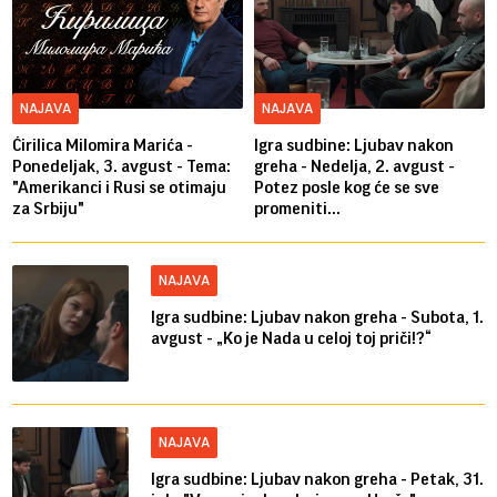
NAJAVA
NAJAVA
Ćirilica Milomira Marića -
Igra sudbine: Ljubav nakon
Ponedeljak, 3. avgust - Tema:
greha - Nedelja, 2. avgust -
"Amerikanci i Rusi se otimaju
Potez posle kog će se sve
za Srbiju"
promeniti...
NAJAVA
Igra sudbine: Ljubav nakon greha - Subota, 1.
avgust - „Ko je Nada u celoj toj priči!?“
NAJAVA
Igra sudbine: Ljubav nakon greha - Petak, 31.