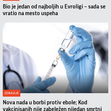
Bio je jedan od najboljih u Evroligi – sada se
vratio na mesto uspeha
ZDRAVLJE
Nova nada u borbi protiv ebole; Kod
vakcinisanih nije zabeležen nijedan smrtni