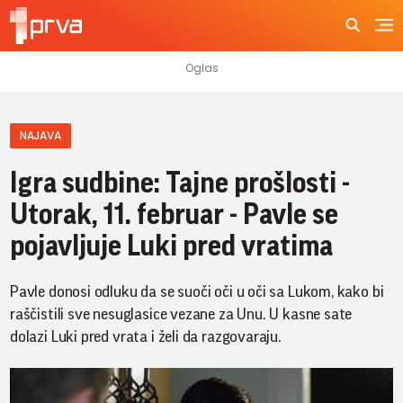
NAJAVA
Igra sudbine: Tajne prošlosti -
Utorak, 11. februar - Pavle se
pojavljuje Luki pred vratima
Pavle donosi odluku da se suoči oči u oči sa Lukom, kako bi
raščistili sve nesuglasice vezane za Unu. U kasne sate
dolazi Luki pred vrata i želi da razgovaraju.