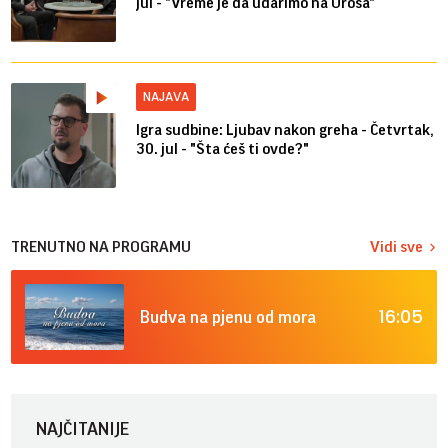
jul - "Vreme je da udarimo na Uroša"
NAJAVA
Igra sudbine: Ljubav nakon greha - Četvrtak,
30. jul - "Šta ćeš ti ovde?"
TRENUTNO NA PROGRAMU
Vidi sve
16:05
Budva na pjenu od mora
NAJČITANIJE