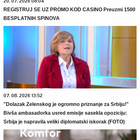
20. 07. 2026 08:04
REGISTRUJ SE UZ PROMO KOD CASINO Preuzmi 1500
BESPLATNIH SPINOVA
07. 08. 2026 13:52
"Dolazak Zelenskog je ogromno priznanje za Srbiju!"
Bivša ambasadorka usred emisije sasekla opoziciju:
Srbija je napravila veliki diplomatski iskorak (FOTO)