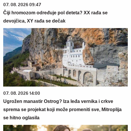
07. 08. 2026 09:47
Čiji hromozom određuje pol deteta? XX rađa se
devojčica, XY rađa se dečak
07. 08. 2026 14:00
Ugrožen manastir Ostrog? Iza leđa vernika i crkve
sprema se projekat koji može promeniti sve, Mitroplija
se hitno oglasila